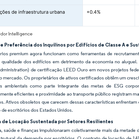
ações de infraestrutura urbana
+0.4%
dor Intelligence
 Preferência dos Inquilinos por Edifícios de Classe A e Su
órios premium agora funcionam como ferramentas de recrutamen
 a qualidade dos edifícios em detrimento da economia no aluguel.
dministration) de certificação LEED Ouro em novos projetos federa
o mercado. Os proprietários de ativos certificados obtêm um cresc
is ambientais como parte integrante das metas de ESG corpora
amente eficientes e proximidade ao transporte público registram 
s. Ativos obsoletos que carecem dessas características enfrentam 
o de escritórios dos Estados Unidos.
de Locação Sustentada por Setores Resilientes
a, saúde e finanças impulsionaram coletivamente mais da metade d
strutural da demanda por escritórios. O contrato de locação de