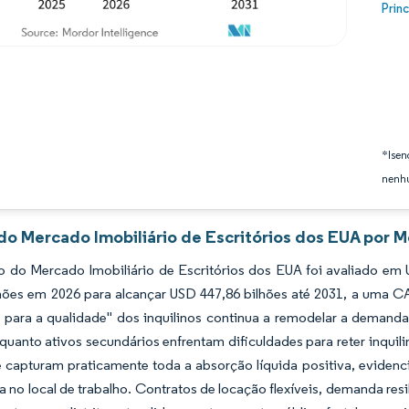
Image
Prin
*Isen
nenhu
do Mercado Imobiliário de Escritórios dos EUA por M
 do Mercado Imobiliário de Escritórios dos EUA foi avaliado em 
lhões em 2026 para alcançar USD 447,86 bilhões até 2031, a uma C
 para a qualidade" dos inquilinos continua a remodelar a demand
uanto ativos secundários enfrentam dificuldades para reter inquil
 capturam praticamente toda a absorção líquida positiva, evidenc
a no local de trabalho. Contratos de locação flexíveis, demanda res