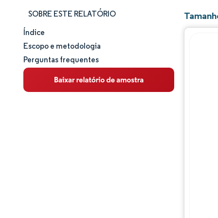
SOBRE ESTE RELATÓRIO
Tamanho
Índice
Tamanho e participação de mercado
Escopo e metodologia
Perguntas frequentes
Análise de mercado
Tendências e insights
Análise de segmentos
Análise geográfica
Panorama regulatório
Análise da cadeia de valor
Panorama competitivo