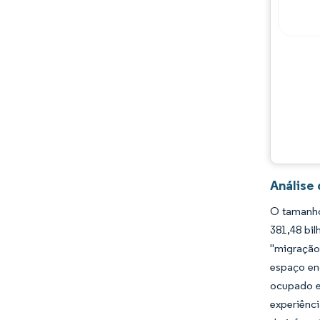
Principais jogadores
Oportunidades e perspectivas
Desenvolvimentos da indústria
Análise 
O tamanho
381,48 bi
"migração
espaço enq
ocupado e
experiênci