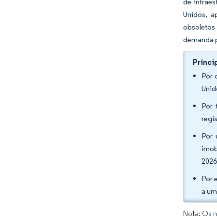
de infraes
Unidos, a
obsoletos
demanda p
Princi
Por 
Unid
Por 
regi
Por 
imob
2026
Por 
a um
Nota: Os n