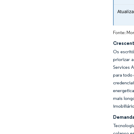
Atualiz
Fonte: Mor
Crescente
Os escrit
priorizar
Services A
para todo 
credencia
energetic
mais longo
imobiliári
Demanda 
Tecnologi
colapso e