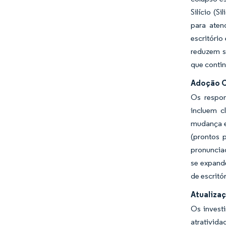
Silício (S
para aten
escritóri
reduzem se
que contin
Adoção C
Os respon
incluem c
mudança e
(prontos 
pronunciad
se expand
de escritó
Atualizaç
Os invest
atrativida