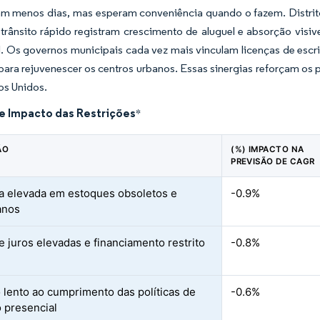
am menos dias, mas esperam conveniência quando o fazem. Distrit
 trânsito rápido registram crescimento de aluguel e absorção vi
 Os governos municipais cada vez mais vinculam licenças de escrit
para rejuvenescer os centros urbanos. Essas sinergias reforçam os 
os Unidos.
de Impacto das Restrições
*
ÃO
(%) IMPACTO NA
PREVISÃO DE CAGR
a elevada em estoques obsoletos e
-0.9%
anos
e juros elevadas e financiamento restrito
-0.8%
 lento ao cumprimento das políticas de
-0.6%
o presencial