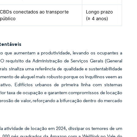
CBDs conectados ao transporte
Longo prazo
público
(≥ 4 anos)
stentáveis
to que aumentam a produtividade, levando os ocupantes a
 O requisito da Administração de Serviços Gerais (General
is sinaliza uma referência de qualidade e sustentabilidade
imento de aluguel mais robusto porque os inquilinos veem as
tivo. Edifícios urbanos de primeira linha com sistemas
maior taxa de ocupação e garantem compromissos de locação
erosão de valor, reforçando a bifurcação dentro do mercado
a atividade de locação em 2024, dissipar os temores de um
 141.000 pés quadrados da Amazon com a WeWork no Vale do