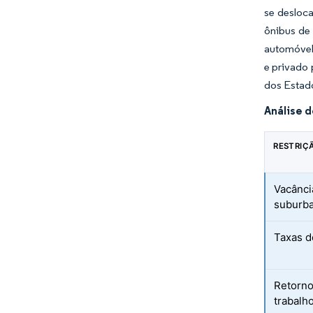
se desloc
ônibus de
automóvel.
e privado 
dos Estad
Análise 
RESTRIÇ
Vacânci
suburb
Taxas d
Retorno
trabalh