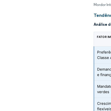
Mordor Int
Tendênc
Análise 
FATOR I
Preferên
Classe 
Demanda
e finan
Mandato
verdes
Crescim
flexívei