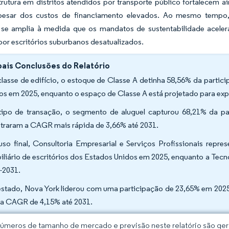
trutura em distritos atendidos por transporte público fortalecem 
pesar dos custos de financiamento elevados. Ao mesmo tempo, 
 se amplia à medida que os mandatos de sustentabilidade aceleram
or escritórios suburbanos desatualizados.
pais Conclusões do Relatório
classe de edifício, o estoque de Classe A detinha 58,56% da partic
os em 2025, enquanto o espaço de Classe A está projetado para ex
tipo de transação, o segmento de aluguel capturou 68,21% da pa
straram a CAGR mais rápida de 3,66% até 2031.
uso final, Consultoria Empresarial e Serviços Profissionais re
iliário de escritórios dos Estados Unidos em 2025, enquanto a Te
-2031.
estado, Nova York liderou com uma participação de 23,65% em 2025,
a CAGR de 4,15% até 2031.
úmeros de tamanho de mercado e previsão neste relatório são gera