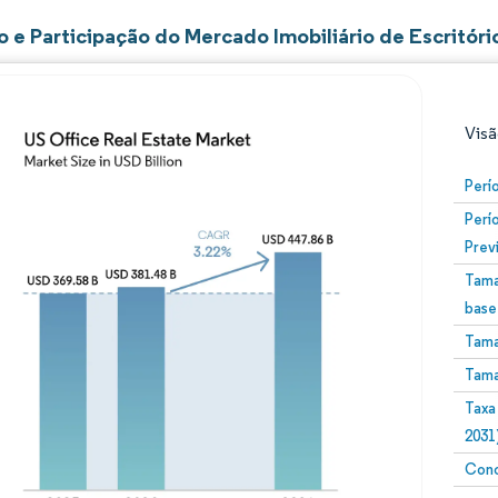
 e Participação do Mercado Imobiliário de Escritór
Visã
Perí
Perí
Prev
Tama
base
Tama
Imagem © Mordor Intelligence. O reuso requer atribuiç
Tama
Taxa
2031
Conc