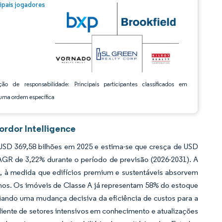
m © Mordor Intelligence. O reuso requer atribuição conforme CC BY 4.0.
cipais jogadores
ção de responsabilidade: Principais participantes classificados em
ma ordem específica
ordor Intelligence
USD 369,58 bilhões em 2025 e estima-se que cresça de USD
AGR de 3,22% durante o período de previsão (2026-2031). A
a, à medida que edifícios premium e sustentáveis absorvem
inos. Os imóveis de Classe A já representam 58% do estoque
iando uma mudança decisiva da eficiência de custos para a
iliente de setores intensivos em conhecimento e atualizações