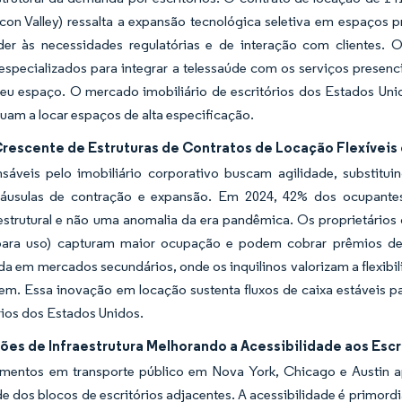
ilicon Valley) ressalta a expansão tecnológica seletiva em espaços
der às necessidades regulatórias e de interação com clientes. 
o especializados para integrar a telessaúde com os serviços pres
u espaço. O mercado imobiliário de escritórios dos Estados Unido
uam a locar espaços de alta especificação.
rescente de Estruturas de Contratos de Locação Flexíveis 
sáveis pelo imobiliário corporativo buscam agilidade, substit
láusulas de contração e expansão. Em 2024, 42% dos ocupantes
strutural e não uma anomalia da era pandêmica. Os proprietários
para uso) capturam maior ocupação e podem cobrar prêmios de 
a em mercados secundários, onde os inquilinos valorizam a flexibi
em. Essa inovação em locação sustenta fluxos de caixa estáveis p
rios dos Estados Unidos.
ões de Infraestrutura Melhorando a Acessibilidade aos Escr
imentos em transporte público em Nova York, Chicago e Austin 
de dos blocos de escritórios adjacentes. A acessibilidade é primord