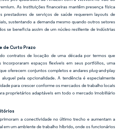
 premium. As instituições financeiras mantêm presença física
Os prestadores de serviços de saúde requerem layouts de
enciais, sustentando a demanda mesmo quando outros setores
s se beneficia assim de um núcleo resiliente de indústrias
e de Curto Prazo
uindo contratos de locação de uma década por termos que
 incorporaram espaços flexíveis em seus portfólios, uma
 que oferecem conjuntos completos e andares plug-and-play
aluguel pela opcionalidade. A tendência é especialmente
lidade para crescer conforme os mercados de trabalho locais
ara proprietários adaptáveis em todo o mercado imobiliário
itórios
aprimoram a conectividade no último trecho e aumentam a
ial em um ambiente de trabalho híbrido, onde os funcionários