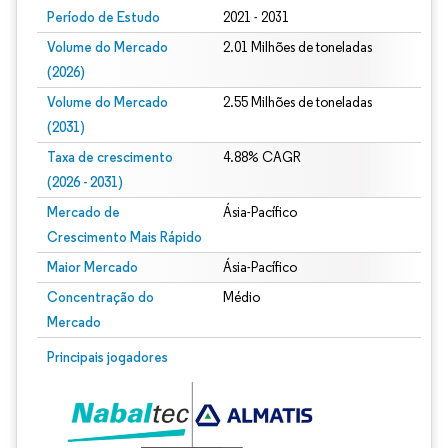
Período de Estudo
2021 - 2031
Volume do Mercado
2.01 Milhões de toneladas
(2026)
Volume do Mercado
2.55 Milhões de toneladas
(2031)
Taxa de crescimento
4.88% CAGR
(2026 - 2031)
Mercado de
Ásia-Pacífico
Crescimento Mais Rápido
Maior Mercado
Ásia-Pacífico
Concentração do
Médio
Mercado
Imagem © Mordor Intelligence. O reuso requer atribuição conforme CC BY 4.0.
Principais jogadores