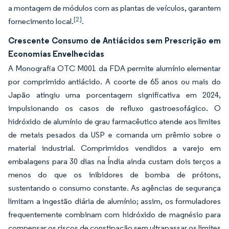
a montagem de módulos com as plantas de veículos, garantem
[2]
fornecimento local.
.
Crescente Consumo de Antiácidos sem Prescrição em
Economias Envelhecidas
A Monografia OTC M001 da FDA permite alumínio elementar
por comprimido antiácido. A coorte de 65 anos ou mais do
Japão atingiu uma porcentagem significativa em 2024,
impulsionando os casos de refluxo gastroesofágico. O
hidróxido de alumínio de grau farmacêutico atende aos limites
de metais pesados da USP e comanda um prêmio sobre o
material industrial. Comprimidos vendidos a varejo em
embalagens para 30 dias na Índia ainda custam dois terços a
menos do que os inibidores de bomba de prótons,
sustentando o consumo constante. As agências de segurança
limitam a ingestão diária de alumínio; assim, os formuladores
frequentemente combinam com hidróxido de magnésio para
compensar os riscos de constipação sem ultrapassar os limites