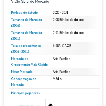
Visão Geral do Mercado
Período de Estudo
2020 - 2031
Tamanho do Mercado
2.08 Bilhões de dólares
(2026)
Tamanho do Mercado
2.91 Bilhões de dólares
(2031)
Taxa de crescimento
6.98% CAGR
(2026 - 2031)
Mercado de
Ásia-Pacífico
Crescimento Mais Rápido
Maior Mercado
Ásia-Pacífico
Concentração do
Médio
Mercado
Imagem © Mordor Intelligence. O reuso requer atribuição conforme CC BY 4.0.
Principais jogadores