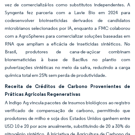
vez de comercializá-los como substitutos independentes. A
Syngenta fez parceria com a Lavie Bio em 2024 para
codesenvolver bioinseticidas derivados de candidatos
microbianos selecionados por IA, enquanto a FMC colaborou
com a AgroSpheres para comercializar soluções baseadas em
RNA que ampliam a eficácia de inseticidas sintéticos. No
Brasil, produtores de cana-de-açúcar combinam
bionematicidas à base de Bacillus no plantio com
pulverizações sintéticas no meio da safra, reduzindo a carga
química total em 25% sem perda de produtividade.
Receita de Créditos de Carbono Provenientes de
Práticas Agrícolas Regenerativas
A Indigo Ag vincula pacotes de insumos biológicos ao registro
verificado de compensação de carbono, permitindo que
produtores de milho e soja dos Estados Unidos ganhem entre
USD 10 e 20 por acre anualmente, substituindo de 20 a 30% do
nitrogênio sintético. A Iniciativa de Agricultura de Carbono da