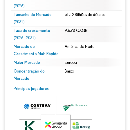
(2026)
Tamanho do Mercado
51.12 Bilhões de dólares
(2031)
Taxa de crescimento
9.63% CAGR
(2026 - 2031)
Mercado de
América do Norte
Crescimento Mais Rápido
Maior Mercado
Europa
Concentração do
Baixo
Mercado
Imagem © Mordor Intelligence. O reuso requer atribuição conforme CC BY 4.0.
Principais jogadores