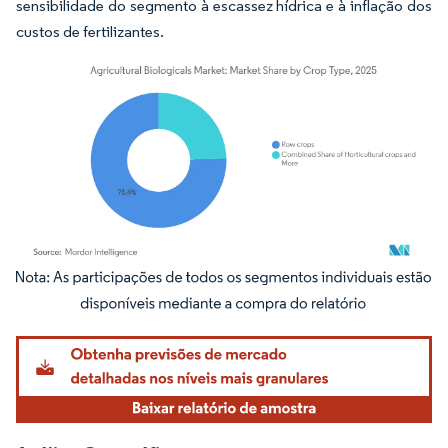
sensibilidade do segmento à escassez hídrica e à inflação dos
custos de fertilizantes.
Imagem © Mordor Intelligence. O reuso requer atribuição conforme CC BY 4.0.