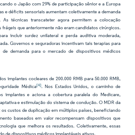
locando o Japão com 29% de participação sênior e a Europa
vas e déficits sensoriais aumentam coletivamente a demanda
a. As técnicas transcateter agora permitem a colocação
s frágeis que anteriormente não eram candidatos cirúrgicos.
ra incluir surdez unilateral e perda auditiva moderada,
da. Governos e seguradoras incentivam tais terapias para
so de demanda para o mercado de dispositivos médicos
dos implantes cocleares de 200.000 RMB para 50.000 RMB,
[4]
Seguridade Médica
. Nos Estados Unidos, o caminho de
s implantes e aciona a cobertura paralela do Medicare,
daptativa e estimulação do sistema de condução. O MDR da
uz os custos de duplicação em múltiplos países, beneficiando
mento baseados em valor recompensam dispositivos que
cnologia que melhora os resultados. Coletivamente, essas
do de dispositivos médicos implantáveis ativos.