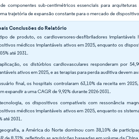
de componentes sub-centimétricos essenciais para arquiteturas
ma trajetória de expansão constante para o mercado de dispositivo
pais Conclusões do Relatório
tipo de produto, os cardioversores-desfibriladores implantáve
ositivos médicos implantáveis ativos em 2025, enquanto os dispos
,05% até 2031.
aplicação, os distúrbios cardiovasculares responderam por 5
antáveis ativos em 2025, e as terapias para perda auditiva devem 
usuário final, os hospitais controlaram 63,10% da receita em 2025,
m expandir a uma CAGR de 9,92% durante 2026-2031.
tecnologia, os dispositivos compatíveis com ressonância ma
ositivos médicos implantáveis ativos em 2025, enquanto os siste
% até 2031.
geografia, a América do Norte dominou com 38,10% de participa
 de 8,32%, refletindo as aquisições baseadas em volume da China 