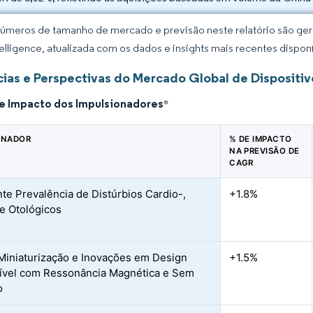
úmeros de tamanho de mercado e previsão neste relatório são gera
elligence, atualizada com os dados e insights mais recentes disponí
ias e Perspectivas do Mercado Global de Dispositiv
de Impacto dos Impulsionadores
*
ONADOR
% DE IMPACTO
NA PREVISÃO DE
CAGR
te Prevalência de Distúrbios Cardio-,
+1.8%
e Otológicos
Miniaturização e Inovações em Design
+1.5%
vel com Ressonância Magnética e Sem
o