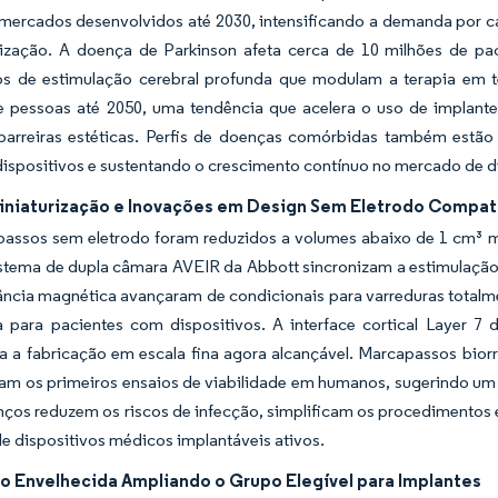
ercados desenvolvidos até 2030, intensificando a demanda por car
nização. A doença de Parkinson afeta cerca de 10 milhões de pa
os de estimulação cerebral profunda que modulam a terapia em t
e pessoas até 2050, uma tendência que acelera o uso de implante
barreiras estéticas. Perfis de doenças comórbidas também est
dispositivos e sustentando o crescimento contínuo no mercado de d
iniaturização e Inovações em Design Sem Eletrodo Compat
assos sem eletrodo foram reduzidos a volumes abaixo de 1 cm³ man
stema de dupla câmara AVEIR da Abbott sincronizam a estimulação 
ncia magnética avançaram de condicionais para varreduras totalmen
a para pacientes com dispositivos. A interface cortical Layer 7 
a a fabricação em escala fina agora alcançável. Marcapassos bior
m os primeiros ensaios de viabilidade em humanos, sugerindo um fu
ços reduzem os riscos de infecção, simplificam os procedimentos e
 dispositivos médicos implantáveis ativos.
o Envelhecida Ampliando o Grupo Elegível para Implantes