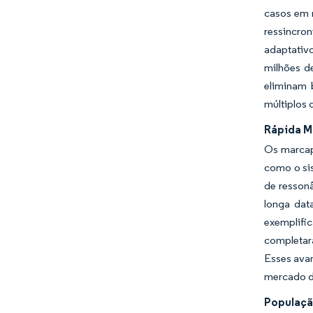
casos em m
ressincro
adaptativ
milhões d
eliminam 
múltiplos 
Rápida M
Os marcap
como o si
de ressonâ
longa dat
exemplific
completara
Esses avan
mercado de
Populaçã