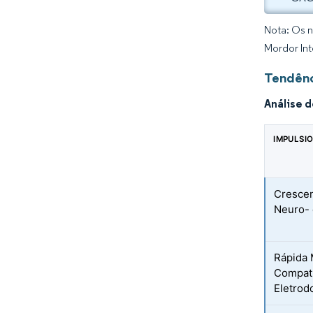
Nota: Os n
Mordor Int
Tendênc
Análise 
IMPULSI
Crescen
Neuro- 
Rápida 
Compatí
Eletrod