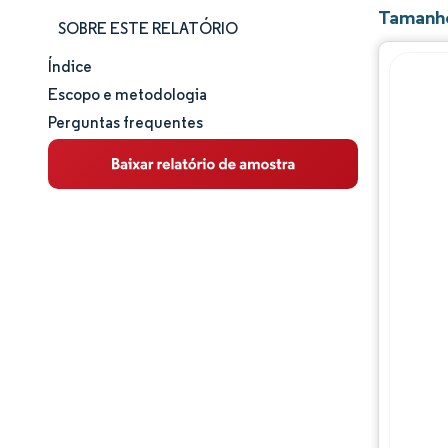
Tamanho
SOBRE ESTE RELATÓRIO
Índice
Tamanho e participação de mercado
Escopo e metodologia
Perguntas frequentes
Análise de mercado
Tendências e insights
Análise de segmentos
Análise geográfica
Panorama regulatório
Panorama competitivo
Principais jogadores