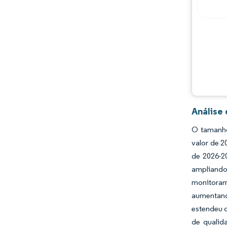
Oportunidades e perspectivas
Desenvolvimentos da indústria
Análise
O tamanho
valor de 
de 2026-2
ampliand
monitoram
aumentand
estendeu o
de qualid