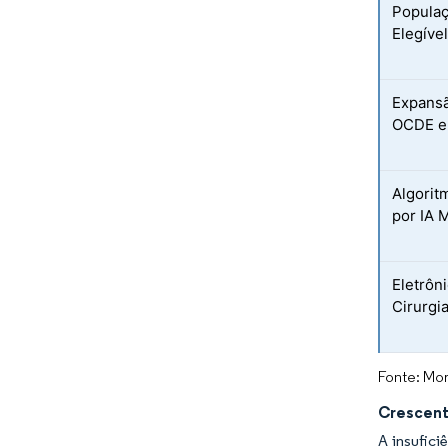
Populaç
Elegíve
Expansã
OCDE e
Algorit
por IA 
Eletrôn
Cirurgi
Fonte: Mor
Crescent
A insufici