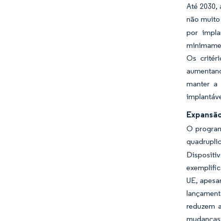
Até 2030,
não muito 
por impla
minimament
Os critér
aumentand
manter a
implantáve
Expansão
O program
quadrupli
Dispositi
exemplifi
UE, apesar
lançament
reduzem a
mudanças d