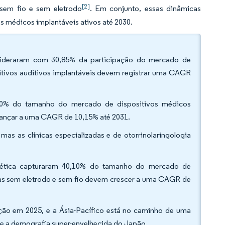
[2]
 sem fio e sem eletrodo
. Em conjunto, essas dinâmicas
s médicos implantáveis ativos até 2030.
is lideraram com 30,85% da participação do mercado de
itivos auditivos implantáveis devem registrar uma CAGR
4,90% do tamanho do mercado de dispositivos médicos
avançar a uma CAGR de 10,15% até 2031.
 mas as clínicas especializadas e de otorrinolaringologia
gnética capturaram 40,10% do tamanho do mercado de
mas sem eletrodo e sem fio devem crescer a uma CAGR de
ção em 2025, e a Ásia-Pacífico está no caminho de uma
e a demografia super-envelhecida do Japão.