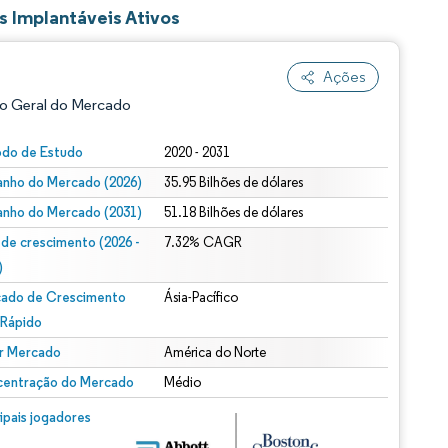
 Implantáveis Ativos
Ações
o Geral do Mercado
odo de Estudo
2020 - 2031
nho do Mercado (2026)
35.95 Bilhões de dólares
nho do Mercado (2031)
51.18 Bilhões de dólares
 de crescimento (2026 -
7.32% CAGR
)
ado de Crescimento
Ásia-Pacífico
ão conforme CC BY 4.0.
 Rápido
r Mercado
América do Norte
entração do Mercado
Médio
m © Mordor Intelligence. O reuso requer atribuição conforme CC BY 4.0.
cipais jogadores