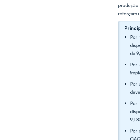
produção 
reforçam u
Princi
Por 
disp
de 9
Por 
impl
Por 
deve
Por 
disp
9,18
Por 
CAGR