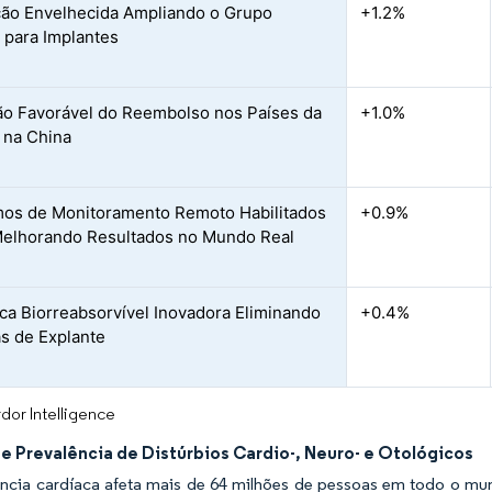
ão Envelhecida Ampliando o Grupo
+1.2%
l para Implantes
o Favorável do Reembolso nos Países da
+1.0%
 na China
mos de Monitoramento Remoto Habilitados
+0.9%
Melhorando Resultados no Mundo Real
ica Biorreabsorvível Inovadora Eliminando
+0.4%
as de Explante
dor Intelligence
e Prevalência de Distúrbios Cardio-, Neuro- e Otológicos
ência cardíaca afeta mais de 64 milhões de pessoas em todo o mundo