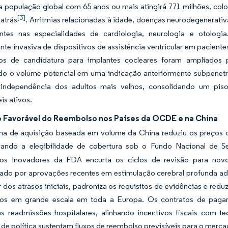
 a população global com 65 anos ou mais atingirá 771 milhões, co
[3]
atrás
. Arritmias relacionadas à idade, doenças neurodegenerati
ntes nas especialidades de cardiologia, neurologia e otologi
e invasiva de dispositivos de assistência ventricular em paciente
ios de candidatura para implantes cocleares foram ampliados pa
o o volume potencial em uma indicação anteriormente subpenetra
 independência dos adultos mais velhos, consolidando um pi
is ativos.
 Favorável do Reembolso nos Países da OCDE e na China
a de aquisição baseada em volume da China reduziu os preços 
cando a elegibilidade de cobertura sob o Fundo Nacional de 
vos Inovadores da FDA encurta os ciclos de revisão para novo
cado por aprovações recentes em estimulação cerebral profunda a
 dos atrasos iniciais, padroniza os requisitos de evidências e red
os em grande escala em toda a Europa. Os contratos de paga
s readmissões hospitalares, alinhando incentivos fiscais com te
e política sustentam fluxos de reembolso previsíveis para o merca