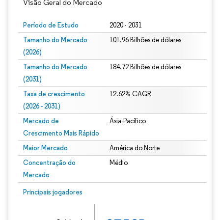
Visão Geral do Mercado
Período de Estudo
2020 - 2031
Tamanho do Mercado
101.96 Bilhões de dólares
(2026)
Tamanho do Mercado
184.72 Bilhões de dólares
(2031)
Taxa de crescimento
12.62% CAGR
(2026 - 2031)
Mercado de
Ásia-Pacífico
Crescimento Mais Rápido
Maior Mercado
América do Norte
Concentração do
Médio
Mercado
Imagem © Mordor Intelligence. O reuso requer atribuição conforme CC BY 4.0.
Principais jogadores