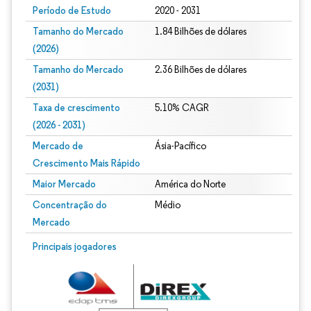
Período de Estudo
2020 - 2031
Tamanho do Mercado
1.84 Bilhões de dólares
(2026)
Tamanho do Mercado
2.36 Bilhões de dólares
(2031)
Taxa de crescimento
5.10% CAGR
(2026 - 2031)
Mercado de
Ásia-Pacífico
Crescimento Mais Rápido
Maior Mercado
América do Norte
Concentração do
Médio
Mercado
Imagem © Mordor Intelligence. O reuso requer atribuição conforme CC BY 4.0.
Principais jogadores