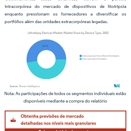
intracorpórea do mercado de dispositivos de litotripsia
enquanto pressionam os fornecedores a diversificar os
portfólios além das unidades extracorpóreas legadas.
Imagem © Mordor Intelligence. O reuso requer atribuição conforme CC BY 4.0.