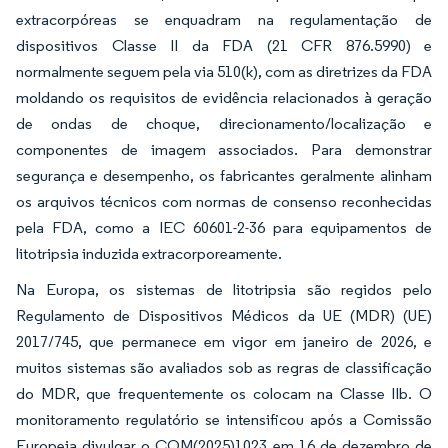
extracorpóreas se enquadram na regulamentação de
dispositivos Classe II da FDA (21 CFR 876.5990) e
normalmente seguem pela via 510(k), com as diretrizes da FDA
moldando os requisitos de evidência relacionados à geração
de ondas de choque, direcionamento/localização e
componentes de imagem associados. Para demonstrar
segurança e desempenho, os fabricantes geralmente alinham
os arquivos técnicos com normas de consenso reconhecidas
pela FDA, como a IEC 60601-2-36 para equipamentos de
litotripsia induzida extracorporeamente.
Na Europa, os sistemas de litotripsia são regidos pelo
Regulamento de Dispositivos Médicos da UE (MDR) (UE)
2017/745, que permanece em vigor em janeiro de 2026, e
muitos sistemas são avaliados sob as regras de classificação
do MDR, que frequentemente os colocam na Classe IIb. O
monitoramento regulatório se intensificou após a Comissão
Europeia divulgar o COM(2025)1023 em 16 de dezembro de