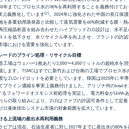
030年までにプロセス水の90%を再利用することを義務付け
[2]
事実上義務化しています
。2024年に強化された中国の長江保
地を多重効用蒸発器と比較して蒸気需要を60%削減する膜・
再圧縮晶析器を組み合わせたハイブリッドZLD設計は、水不
ストを低下させ、水リサイクル率を向上させ、プラントの許認
市場における需要を強化しています。
レードのブライン処理・リサイクル目標
造工場はウェハー1枚あたり2,000〜4,000リットルの超純
成します。TSMCはすでに新竹および台南の工場でプロセス水の9
度なZLDパイロットを必要としています。韓国は2025年に半導
てブライン濃縮を事実上義務付けました。アリゾナ州のInte
減するフォワードオスモシス前処理を実証し、電力料金が1kWhあ
れらの取り組みにより、ZLDはファブの許認可条件として定
ゼロ液体排出システム市場の対象範囲を拡大しています。
ける上流域の産出水再利用義務
ラビアは現在、石油生産者に対し2027年までに産出水の85%