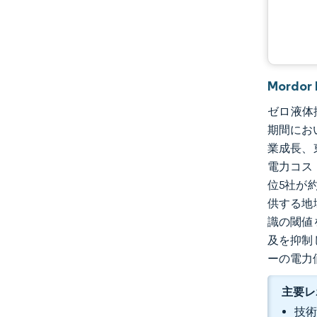
業界の動向
Mordo
ゼロ液体排
期間におい
業成長、
電力コス
位5社が
供する地
識の閾値
及を抑制
ーの電力
主要レ
技術