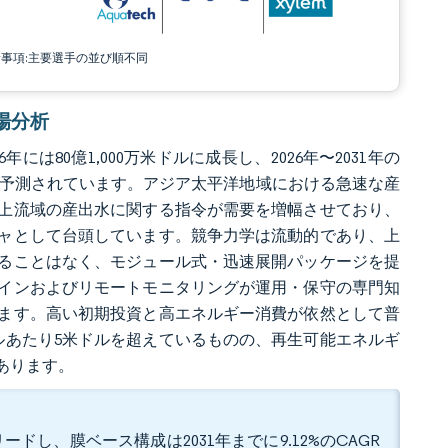
責事項:主要選手の並び順不同
市場分析
年には80億1,000万米ドルに成長し、2026年〜2031年の
に達すると予測されています。アジア太平洋地域における急速な産
上流域の産出水に関する指令が需要を増幅させており、
ャとして台頭しています。競争力学は流動的であり、上
超えることはなく、モジュール式・迅速展開パッケージを提
インおよびリモートモニタリングが運用・保守の専門知
ます。高い初期投資と高エネルギー消費が依然として普
ルあたり5米ドルを超えているものの、再生可能エネルギ
あります。
ードし、膜ベース構成は2031年までに9.12%のCAGR