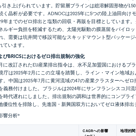
から引き上げられています。貯留層ブラインは総溶解固形物が150,
続く晶析が必要です。ADNOCは2025年に5つの陸上油田向けモ
029年までのゼロ排出と塩類の回収・再販を目標としています
ネルギー負担を軽減するため、太陽光駆動の膜蒸留をパイロッ
れ、需要は坑井間で移設可能なスキッドマウント型パッケージ
れています。
よびBRICSにおけるゼロ排出規制の強化
年12月に改訂されたEU産業排出指令は、水不足加盟国における
境庁は2025年2月にこの立場を踏襲し、ライン・マイン地域
す。中国は2025年7月に黄河流域の47の産業クラスターへゼ
を義務付けました。ブラジルは2024年にサンフランシスコ川
を時代遅れにしました。排出規制の調和は世界的にコンプライ
地優位性を排除し、先進国・新興国双方においてゼロ液体排出
影響分析
*
CAGRへの影響
地理的関