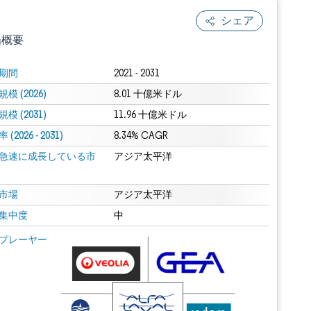
シェア
場概要
期間
2021 - 2031
模 (2026)
8.01 十億米ドル
模 (2031)
11.96 十億米ドル
(2026 - 2031)
8.34% CAGR
急速に成長している市
アジア太平洋
.0の表示が必要です。
市場
アジア太平洋
集中度
中
 Mordor Intelligence。再利用にはCC BY 4.0の表示が必要です。
プレーヤー