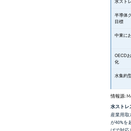
水スト
半導体
目標
中東に
OECD
化
水集約
情報源: Mord
水ストレ
産業用取
が40%
げで対応