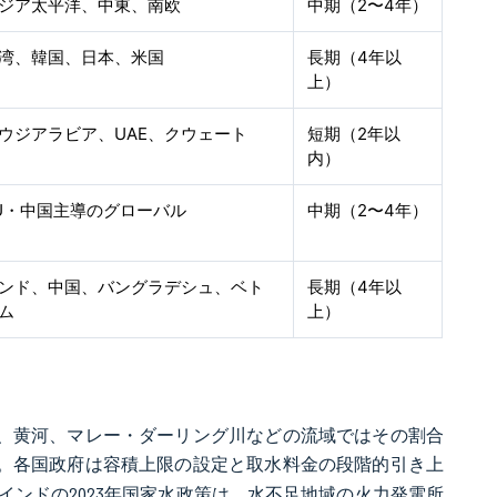
ジア太平洋、中東、南欧
中期（2〜4年）
湾、韓国、日本、米国
長期（4年以
上）
ウジアラビア、UAE、クウェート
短期（2年以
内）
U・中国主導のグローバル
中期（2〜4年）
ンド、中国、バングラデシュ、ベト
長期（4年以
ム
上）
川、黄河、マレー・ダーリング川などの流域ではその割合
。各国政府は容積上限の設定と取水料金の段階的引き上
ンドの2023年国家水政策は、水不足地域の火力発電所