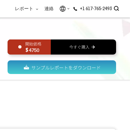
レポート
連絡
+1 617-765-2493
4750