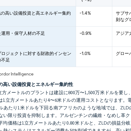
（〜%）
構成の高い設備投資と高エネルギー集約
-1.4%
サブサ
刻なグ
た運用・保守人材の不足
-0.9%
アジア
プロジェクトに対する財政的インセン
-1.0%
グロー
の不足
or Intelligence
成の高い設備投資とエネルギー集約性
00立方メートルのプラントは建設に800万〜1,500万米ドルを要
は1立方メートルあたり4〜6米ドルの運用コストとなります。電力
ルあたり1米ドルを下回る南アフリカのような地域では、ZLD
ない限り投資を抑制します。アルゼンチンの繊維・なめし革クラ
平均価格は1立方メートルあたり0.80米ドルと、ZLDの損益
・熱システムはエネルギー消費を50%削減できますが、高い