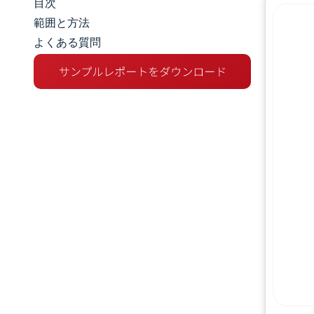
目次
市場規模とシェア
範囲と方法
よくある質問
市場分析
トレンドとインサイト
セグメント分析
地理分析
規制環境
バリューチェーン分析
競争環境
主要プレーヤー
機会と展望