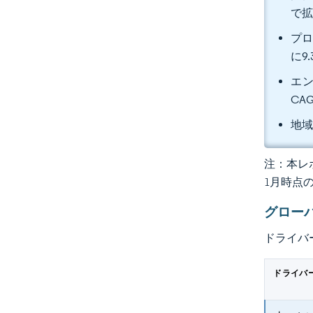
で
プロ
に9
エン
CA
地域
注：本レポ
1月時点
グロー
ドライバ
ドライバ