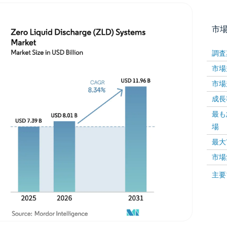
市
調査
市場規
市場規
成長率 
最も
場
画像 © Mordor Intelligence。再利用にはCC BY 4
最大
市場
画像 ©
主要