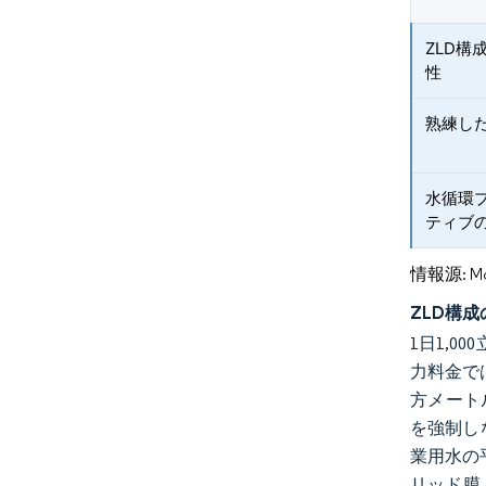
ZLD
性
熟練し
水循環
ティブ
情報源: Mord
ZLD構
1日1,0
力料金で
方メート
を強制し
業用水の
リッド膜