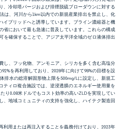
ており、冷却塔パージおよび排煙脱硫ブローダウンに対する
護法は、河川から1km以内での新規産業排出を禁止し、化
熱ハイブリッドへと誘導しています。ブライン濃縮器と機
足の省において最も急速に普及しています。これらの構成
可を確保することで、アジア太平洋全域のゼロ液体排出
水を消費し、フッ化物、アンモニア、シリカを多く含む高塩分
2%を再利用しており、2028年に向けて98%の目標を設
体排水の総溶解固形物上限を500mg/Lに設定し、新規工
lオコティロ複合施設では、逆浸透膜のエネルギー使用量を
たり0.08米ドルでもコスト効率の高いZLDを実現してい
着し、地域コミュニティの支持を強化し、ハイテク製造回
を再利用または再注入することを義務付けており、2023年