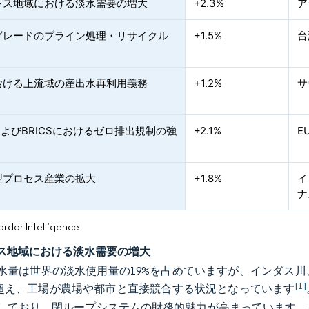
レス地域における淡水需要の増大
+2.3%
ア
グレードのブライン処理・リサイクル
+1.5%
台
おける上流域の産出水再利用義務
+1.2%
サ
およびBRICSにおけるゼロ排出規制の強
+2.1%
E
型プロセス産業の拡大
+1.8%
イ
ナ
or Intelligence
ス地域における淡水需要の増大
水量は世界の淡水使用量の19%を占めていますが、インダス
[1]
を超え、工場が農場や都市と直接競合する状況となっています
しており、閉ループシステムの財務的魅力が高まっています。イ