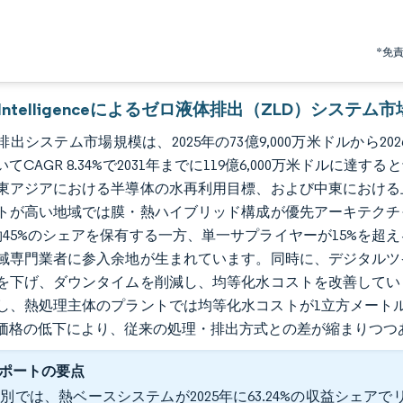
*免
r Intelligenceによるゼロ液体排出（ZLD）システム
出システム市場規模は、2025年の73億9,000万米ドルから2026
てCAGR 8.34%で2031年までに119億6,000万米ドル
東アジアにおける半導体の水再利用目標、および中東における
トが高い地域では膜・熱ハイブリッド構成が優先アーキテクチ
約45%のシェアを保有する一方、単一サプライヤーが15%を
域専門業者に参入余地が生まれています。同時に、デジタルツ
を下げ、ダウンタイムを削減し、均等化水コストを改善してい
し、熱処理主体のプラントでは均等化水コストが1立方メート
価格の低下により、従来の処理・排出方式との差が縮まりつつ
ポートの要点
別では、熱ベースシステムが2025年に63.24%の収益シェアでリ