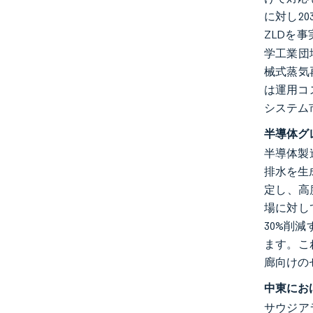
に対し2
ZLDを
学工業団
械式蒸気
は運用コ
システム
半導体グ
半導体製
排水を生
定し、高
場に対し
30%削
ます。こ
廊向けの
中東にお
サウジア