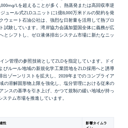
000mg/Lを超えることが多く、熱蒸発または高回収率逆
ジュール式ZLDユニットに1億8,000万米ドルの契約を発
。クウェート石油公社は、強烈な日射量を活用して熱プロ
ト試験しています。湾岸協力会議加盟国全体に義務が広
へとシフトし、ゼロ液体排出システム市場に新たなニッ
ブライン管理の参照技術としてZLDを指定しています。ドイ
およびルール地域の新規化学工業団地をZLD採用へと誘導
ロ排出ゾーンリストを拡大し、2028年までのコンプライア
流域の溶解固形物上限を強化し、塩分管理における従来の
アンスの基準を引き上げ、かつて規制の緩い地域が持っ
システム市場を推進しています。
連性
影響タイムラ