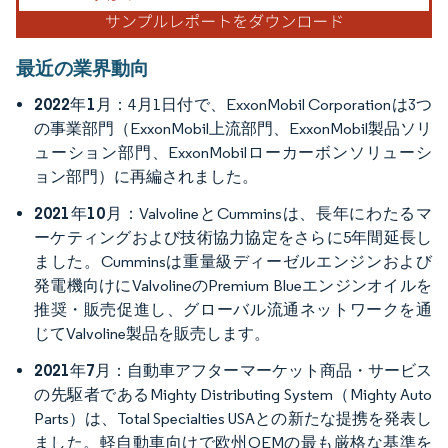
最近の業界動向
2022年1月
：4月1日付で、ExxonMobil Corporationは3つ
の事業部門（ExxonMobil上流部門、ExxonMobil製品ソリ
ューション部門、ExxonMobilローカーボンソリューシ
ョン部門）に再編されました。
2021年10月
：ValvolineとCumminsは、長年にわたるマ
ーケティングおよび技術協力協定をさらに5年間延長し
ました。Cumminsは重量級ディーゼルエンジンおよび
発電機向けにValvolineのPremium Blueエンジンオイルを
推奨・販売促進し、グローバル流通ネットワークを通
じてValvoline製品を販売します。
2021年7月
：自動車アフターマーケット商品・サービス
の先駆者であるMighty Distributing System（Mighty Auto
Parts）は、Total Specialties USAとの新たな提携を発表し
ました。軽自動車向けで欧州OEMの最も厳格な基準を