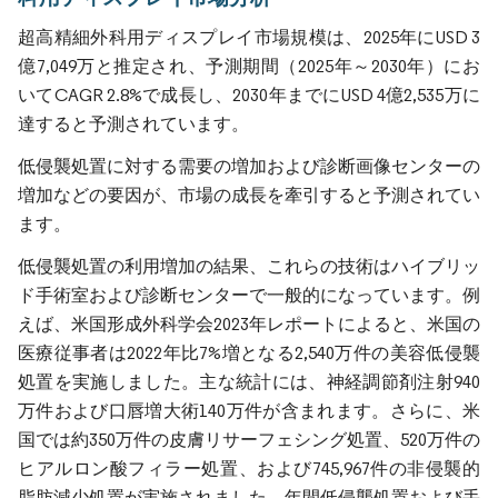
超高精細外科用ディスプレイ市場規模は、2025年にUSD 3
億7,049万と推定され、予測期間（2025年～2030年）にお
いてCAGR 2.8%で成長し、2030年までにUSD 4億2,535万に
達すると予測されています。
低侵襲処置に対する需要の増加および診断画像センターの
増加などの要因が、市場の成長を牽引すると予測されてい
ます。
低侵襲処置の利用増加の結果、これらの技術はハイブリッ
ド手術室および診断センターで一般的になっています。例
えば、米国形成外科学会2023年レポートによると、米国の
医療従事者は2022年比7%増となる2,540万件の美容低侵襲
処置を実施しました。主な統計には、神経調節剤注射940
万件および口唇増大術140万件が含まれます。さらに、米
国では約350万件の皮膚リサーフェシング処置、520万件の
ヒアルロン酸フィラー処置、および745,967件の非侵襲的
脂肪減少処置が実施されました。年間低侵襲処置および手