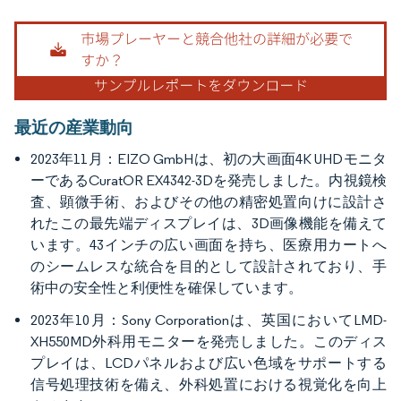
画像 © Mordor Intelligence。再利用にはCC BY 4.0の表示が必要です。
最近の産業動向
2023年11月：EIZO GmbHは、初の大画面4K UHDモニタ
ーであるCuratOR EX4342-3Dを発売しました。内視鏡検
査、顕微手術、およびその他の精密処置向けに設計さ
れたこの最先端ディスプレイは、3D画像機能を備えて
います。43インチの広い画面を持ち、医療用カートへ
のシームレスな統合を目的として設計されており、手
術中の安全性と利便性を確保しています。
2023年10月：Sony Corporationは、英国においてLMD-
XH550MD外科用モニターを発売しました。このディス
プレイは、LCDパネルおよび広い色域をサポートする
信号処理技術を備え、外科処置における視覚化を向上