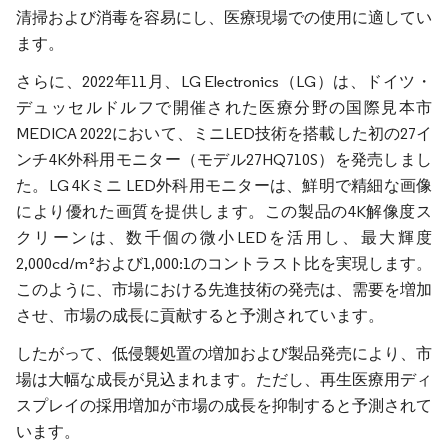
清掃および消毒を容易にし、医療現場での使用に適してい
ます。
さらに、2022年11月、LG Electronics（LG）は、ドイツ・
デュッセルドルフで開催された医療分野の国際見本市
MEDICA 2022において、ミニLED技術を搭載した初の27イ
ンチ4K外科用モニター（モデル27HQ710S）を発売しまし
た。LG 4Kミニ LED外科用モニターは、鮮明で精細な画像
により優れた画質を提供します。この製品の4K解像度ス
クリーンは、数千個の微小LEDを活用し、最大輝度
2,000cd/m²および1,000:1のコントラスト比を実現します。
このように、市場における先進技術の発売は、需要を増加
させ、市場の成長に貢献すると予測されています。
したがって、低侵襲処置の増加および製品発売により、市
場は大幅な成長が見込まれます。ただし、再生医療用ディ
スプレイの採用増加が市場の成長を抑制すると予測されて
います。