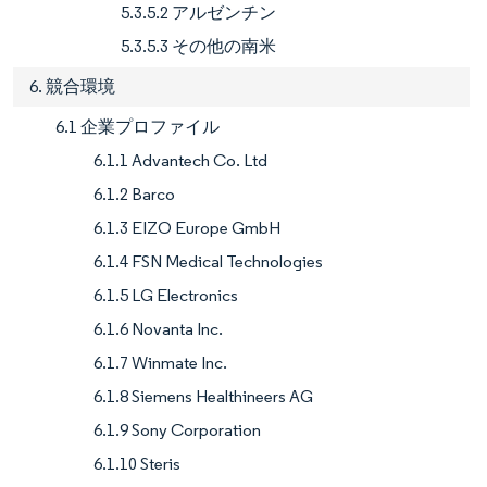
5.3.5.2 アルゼンチン
5.3.5.3 その他の南米
6. 競合環境
6.1 企業プロファイル
6.1.1 Advantech Co. Ltd
6.1.2 Barco
6.1.3 EIZO Europe GmbH
6.1.4 FSN Medical Technologies
6.1.5 LG Electronics
6.1.6 Novanta Inc.
6.1.7 Winmate Inc.
6.1.8 Siemens Healthineers AG
6.1.9 Sony Corporation
6.1.10 Steris