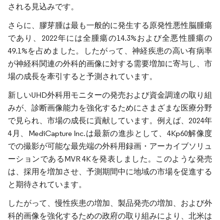
される見込みです。
さらに、膠芽腫は最も一般的に発生する原発性悪性脳腫瘍
であり、2022年には全腫瘍の14.3%および全悪性腫瘍の
49.1%を占めました。したがって、神経疾患の高い有病率
が神経科関連の外科的画像に対する需要増加に寄与し、市
場の成長を牽引すると予測されています。
新しいUHD外科用モニターの発売および資金調達の取り組
みが、診断画像能力を強化するためにさまざまな医療分野
で見られ、市場の成長に貢献しています。例えば、2024年
4月、MediCapture Inc.は最新の進歩として、4Kp60解像度
での撮影が可能な最先端の外科用録画・アーカイブソリュ
ーションであるMVR 4Kを発表しました。このような発売
は、採用を増加させ、予測期間中に地域の市場を促進する
と期待されています。
したがって、慢性疾患の増加、製品発売の増加、および外
科的画像を強化するための政府の取り組みにより、北米は