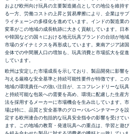
および欧州向け玩具の主要製造拠点としての地位を維持す
る一方、労働コストの上昇と貿易摩擦により、企業はサプ
ライチェーンの多様化を進めています。インドの製造業の
変革がこの地域の成長軌跡に大きく貢献しています。日本
や韓国などの国々における地元玩具ブランドの台頭が地域
市場のダイナミクスを再形成しています。東南アジア諸国
全体での中間層人口の増加も、玩具消費と市場拡大を促進
しています。
欧州は安定した市場成長を示しており、製品開発に影響を
与える厳格な安全基準と持続可能性要件が特徴です。この
地域の環境責任への強い注目が、エコフレンドリーな玩具
と持続可能な包装への需要を高め、環境に配慮した生産方
法を採用するメーカーに市場機会を生み出しています。市
場は特に、品質と安全基準のグローバルベンチマークを設
定する欧州連合の包括的な玩具安全指令の影響を受けてい
ます。この地域の教育・発達玩具への重点は、学習と遊び
を組み合わせた製品に対する消費者の嗜好と一致していま