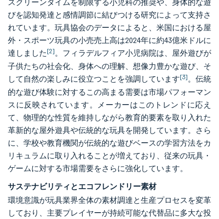
スクリーンタイムを制限する小児科の推奨や、身体的な遊
びを認知発達と感情調節に結びつける研究によって支持さ
れています。玩具協会のデータによると、米国における屋
外・スポーツ玩具の小売売上高は2024年に約43億米ドルに
[2]
達しました
。フィラデルフィア小児病院は、屋外遊びが
子供たちの社会化、身体への理解、想像力豊かな遊び、そ
[3]
して自然の楽しみに役立つことを強調しています
。伝統
的な遊び体験に対するこの高まる需要は市場パフォーマン
スに反映されています。メーカーはこのトレンドに応え
て、物理的な性質を維持しながら教育的要素を取り入れた
革新的な屋外遊具や伝統的な玩具を開発しています。さら
に、学校や教育機関が伝統的な遊びベースの学習方法をカ
リキュラムに取り入れることが増えており、従来の玩具・
ゲームに対する市場需要をさらに強化しています。
サステナビリティとエコフレンドリー素材
環境意識が玩具業界全体の素材調達と生産プロセスを変革
しており、主要プレイヤーが持続可能な代替品に多大な投