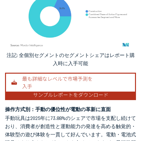
注記: 全個別セグメントのセグメントシェアはレポート購
画像 © Mordor Intelligence。再利用にはCC BY 4.0の表示が必要です。
入時に入手可能
操作方式別：手動の優位性が電動の革新に直面
手動玩具は2025年に73.88%のシェアで市場を支配し続けて
おり、消費者が創造性と運動能力の発達を高める触覚的・
体験型の遊び体験を一貫して好んでいます。電動・電池式