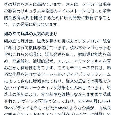
その魅力をさらに高めています。さらに、メーカーは現在
の教育カリキュラムや発達のマイルストーンに沿った革新
的な教育玩具を開発するために研究開発に投資すること
で、この需要に応えています。
組み立て玩具の人気の高まり
組み立て玩具は、世代を超えた訴求力とテクノロジー統合
に牽引されて復興を遂げています。積み木やレゴセットを
含むこれらの玩具は、認知発達を促し、微細運動能力を高
め、問題解決、論理的思考、エンジニアリングスキルを育
みながら創造性を育てます。このカテゴリーの成長は、精
巧な作品を紹介するソーシャルメディアプラットフォーム
によってさらに増幅されており、従来の広告では再現でき
ないバイラルマーケティング効果を生み出しています。製
造上の革新により、安全基準を維持しながらますます洗練
されたデザインが可能となっており、2025年5月にBrick
Shopブランドを立ち上げたMattelのような企業が、高成長
の組み立てセットセグメントで既存プレイヤーに挑戦して