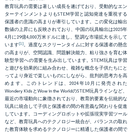
教育玩具の需要は著しい成長を遂げており、受動的なエン
ターテインメントよりもSTEM学習と認知発達を重視する
保護者の意識の高まりが牽引しています。この変化は輸出
数値の上昇にも反映されており、中国の玩具輸出は2025年
4月に29億4,000万米ドルに達し、堅調な市場拡大を示して
[1]
います
。過度なスクリーンタイムに対する保護者の懸念
の高まりが、空間認識、問題解決能力、粘り強さを育む体
験型学習への需要を生み出しています。STEM玩具は学習
と遊びを効果的に組み合わせ、複雑な概念を子供たちにと
ってより身近で楽しいものにしながら、批判的思考力を高
めます。このトレンドは、2024年10月に発売された
Wondery KidsとWow in the WorldのSTEM玩具ラインなど、
最近の市場動向に象徴されており、教育的要素を伝統的な
玩具に統合して子供と保護者の間の有意義な関わりを促進
しています。コーディングロボットや拡張現実学習ツール
など、教育玩具へのテクノロジー統合が、バランスの取れ
た教育体験を求めるテクノロジーに精通した保護者の間で