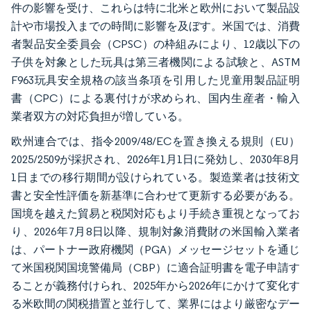
件の影響を受け、これらは特に北米と欧州において製品設
計や市場投入までの時間に影響を及ぼす。米国では、消費
者製品安全委員会（CPSC）の枠組みにより、12歳以下の
子供を対象とした玩具は第三者機関による試験と、ASTM
F963玩具安全規格の該当条項を引用した児童用製品証明
書（CPC）による裏付けが求められ、国内生産者・輸入
業者双方の対応負担が増している。
欧州連合では、指令2009/48/ECを置き換える規則（EU）
2025/2509が採択され、2026年1月1日に発効し、2030年8月
1日までの移行期間が設けられている。製造業者は技術文
書と安全性評価を新基準に合わせて更新する必要がある。
国境を越えた貿易と税関対応もより手続き重視となってお
り、2026年7月8日以降、規制対象消費財の米国輸入業者
は、パートナー政府機関（PGA）メッセージセットを通じ
て米国税関国境警備局（CBP）に適合証明書を電子申請す
ることが義務付けられ、2025年から2026年にかけて変化す
る米欧間の関税措置と並行して、業界にはより厳密なデー