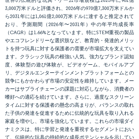
世界の伝統的な玩具・ゲーム市場規模は2025年に961億
3,000万米ドルと評価され、2026年の970億7,300万米ドルか
ら2031年には1,061億2,000万米ドルに達すると推定されて
おり、予測期間（2026年〜2031年）中の年平均成長率
（CAGR）は1.66%となっています。特にSTEM重視の製品
やエコフレンドリーな選択肢など、教育的・発達的メリッ
トを持つ玩具に対する保護者の需要が市場拡大を支えてい
ます。クラシック玩具の根強い人気、強力なブランド認知
度、体験型の遊び体験が、ビデオゲーム、モバイルアプ
リ、デジタルエンターテインメントプラットフォームとの
競争にもかかわらず市場の安定性を維持しています。メー
カーはサプライチェーンの課題に対応しながら、消費者の
嗜好への適応を続けています。さらに、過度なスクリーン
タイムに対する保護者の懸念の高まりが、バランスの取れ
た子供の発達を促進するために伝統的な玩具を取り入れる
家庭を増やし、市場を強化しています。これらの市場ダイ
ナミクスは、特に学習と発達を重視するセグメントにおい
て、伝統的な玩具の持続的な成長ポテンシャルを示してい