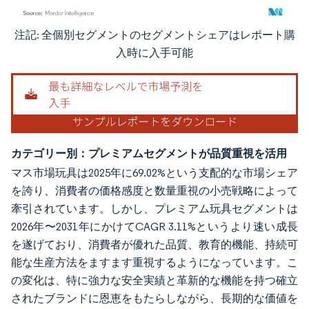
注記: 全個別セグメントのセグメントシェアはレポート購
画像 © Mordor Intelligence。再利用にはCC BY 4.0の表示が必要です。
入時に入手可能
カテゴリー別：プレミアムセグメントが品質重視を活用
マス市場玩具は2025年に69.02%という支配的な市場シェア
を誇り、消費者の価格感度と数量重視の小売戦略によって
牽引されています。しかし、プレミアム玩具セグメントは
2026年〜2031年にかけてCAGR 3.11%というより速い成長
を遂げており、消費者が優れた品質、教育的機能、持続可
能な生産方法をますます重視するようになっています。こ
の変化は、特に強力な安全実績と革新的な機能を持つ確立
されたブランドに恩恵をもたらしながら、長期的な価値を