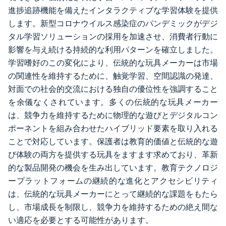
進捗追跡機能を備えたインタラクティブな学習体験を提供
します。新型コロナウイルス感染症のパンデミックがデジ
タル学習ソリューションの採用を加速させ、消費者行動に
影響を与え続ける持続的な利用パターンを確立しました。
学習嗜好のこの変化により、伝統的な玩具メーカーは市場
の関連性を維持するために、触覚学習、空間認識の発達、
対面での社会的交流における独自の優位性を強調すること
を余儀なくされています。多くの伝統的な玩具メーカー
は、競争力を維持するために物理的な遊びとデジタルコン
ポーネントを組み合わせたハイブリッド要素を取り入れる
ことで対応しています。保護者は教育的価値と伝統的な遊
び体験の両方を提供する玩具をますます求めており、革新
的な製品開発の機会を生み出しています。教育テクノロジ
ープラットフォームの継続的な進化とアクセシビリティ
は、伝統的な玩具メーカーにとって継続的な課題をもたら
し、市場成長を制限し、競争力を維持するための絶え間な
い適応を必要とする可能性があります。