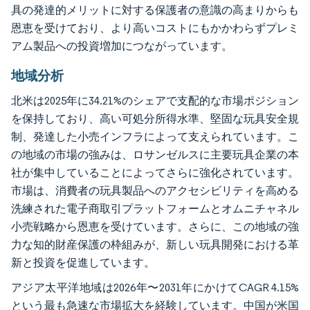
具の発達的メリットに対する保護者の意識の高まりからも
恩恵を受けており、より高いコストにもかかわらずプレミ
アム製品への投資増加につながっています。
地域分析
北米は2025年に34.21%のシェアで支配的な市場ポジション
を保持しており、高い可処分所得水準、堅固な玩具安全規
制、発達した小売インフラによって支えられています。こ
の地域の市場の強みは、ロサンゼルスに主要玩具企業の本
社が集中していることによってさらに強化されています。
市場は、消費者の玩具製品へのアクセシビリティを高める
洗練された電子商取引プラットフォームとオムニチャネル
小売戦略から恩恵を受けています。さらに、この地域の強
力な知的財産保護の枠組みが、新しい玩具開発における革
新と投資を促進しています。
アジア太平洋地域は2026年〜2031年にかけてCAGR 4.15%
という最も急速な市場拡大を経験しています。中国が米国