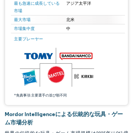
最も急速に成長している
アジア太平洋
市場
最大市場
北米
市場集中度
中
画像 © Mordor Intelligence。再利用にはCC BY 4.0の表示が必要です。
主要プレーヤー
*免責事項:主要選手の並び順不同
Mordor Intelligenceによる伝統的な玩具・ゲー
ム市場分析