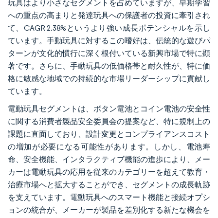
玩具はより小さなセグメントを占めていますが、早期学習
への重点の高まりと発達玩具への保護者の投資に牽引され
て、CAGR 2.38%というより強い成長ポテンシャルを示し
ています。手動玩具に対するこの嗜好は、伝統的な遊びパ
ターンが文化的慣行に深く根付いている新興市場で特に顕
著です。さらに、手動玩具の低価格帯と耐久性が、特に価
格に敏感な地域での持続的な市場リーダーシップに貢献し
ています。
電動玩具セグメントは、ボタン電池とコイン電池の安全性
に関する消費者製品安全委員会の提案など、特に規制上の
課題に直面しており、設計変更とコンプライアンスコスト
の増加が必要になる可能性があります。しかし、電池寿
命、安全機能、インタラクティブ機能の進歩により、メー
カーは電動玩具の応用を従来のカテゴリーを超えて教育・
治療市場へと拡大することができ、セグメントの成長軌跡
を支えています。電動玩具へのスマート機能と接続オプシ
ョンの統合が、メーカーが製品を差別化する新たな機会を