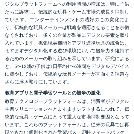
ジタルプラットフォームへの利用時間の増加は、特に子供
たちに訴求し、伝統的な玩具・ゲーム市場の成長を抑制し
ています。エンターテインメントの嗜好のこの変化によ
り、伝統的な玩具メーカーは戦略を適応させることを余儀
なくされており、多くの企業が製品にデジタル要素を取り
入れています。拡張現実機能とアプリ連携玩具の統合は、
ますますデジタル化する遊び環境において競争力を維持す
るためのメーカーの取り組みを示しています。研究による
と、5〜12歳の子供は1日平均4〜6時間をデジタルデバイス
に費やしており、伝統的な玩具メーカーが直面する課題を
さらに浮き彫りにしています。
教育アプリと電子学習ツールとの競争の激化
教育テクノロジープラットフォームは、消費者がデジタル
学習ソリューションへとますますシフトするにつれて、伝
統的な玩具・ゲームにとって重大な市場抑制要因となって
います。これらのプラットフォームは、従来の玩具では再
現できない個別化された学習パス、即時フィードバック、