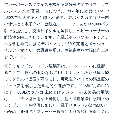
フレーバーカスタマイズを求める愛好家の間でリフィラブ
ルシステムが普及するにつれ、2031年にかけてCAGR
1.98%で拡大すると予想されます。デバイスカテゴリー内
の使い捨て電子タバコは現在、1ユニットあたり5,000パフ
以上を提供し、交換サイクルを延長し、ヘビーユーザーの
経済性を向上させています。充電式ポッドやモッドシステ
ムを含む非使い捨てデバイスは、USB-C充電とメッシュコ
イルアトマイザーの恩恵を受け、蒸気密度を大幅に向上さ
せています。
電子リキッドのニコチン塩製剤は、pHを5.0～5.5に緩衝す
ることで、喉への刺激なしに1ミリリットルあたり最大50
ミリグラムの濃度を可能にし、可燃性タバコとの満足度の
ギャップを縮小した画期的な進歩です。2025年7月のFDA
によるJUULのタバコ味およびメンソール味製品の承認
は、ニコチン塩技術を正当化し、他の製造業者に規制上の
テンプレートを提供しました。電子リキッドの販売はいく
つかの主要州でのフレーバー規制により課題に直面してい