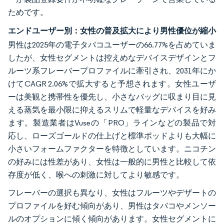
ためです。
エンドユーザー別：女性の普及拡大により男性優位が縮小
男性は2025年の電子タバコユーザーの66.77%を占めていま
したが、女性セグメントは控えめなデバイスデザインとフ
ルーツ系フレーバープロファイルに牽引され、2031年にか
けてCAGR 2.06%で拡大すると予想されます。女性ユーザ
ーは美観と携帯性を優先し、小さなバッグに収まり目に見
える蒸気を最小限に抑えるスリムで軽量なデバイスを好み
ます。製造業者はVuseの「PRO」ラインなどの製品で対
応し、ローズゴールドの仕上げと標準ポッドよりも大幅に
小さいフォームファクターを特徴としています。ニコチン
の好みには性差があり、女性は一般的に男性と比較して依
存度が低く、喉への刺激に対してより敏感です。
フレーバーの選択も異なり、女性はフルーツやデザートの
プロファイルを好む傾向があり、男性はタバコやメンソー
ルのオプションに傾く傾向があります。女性セグメントに