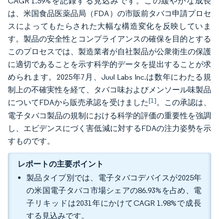
CAGR 1.59%を記録する見込みです。この緩やかな成長
は、米国食品医薬品局（FDA）の市販前タバコ申請プロセ
スによってもたらされた大幅な構造変化を反映していま
す。製品の安全性とコンプライアンスの確保を目的とする
このプロセスでは、製造業者が自社製品が公衆衛生の保護
に適切であることを示す科学的データを提出することが求
められます。2025年7月、Juul Labs Inc.は数年にわたる規
制上の不確実性を経て、タバコ味およびメンソール味製品
[1]
についてFDAから販売承認を受けました
。この承認は、
電子タバコ製品の規制における科学的評価の重要性を強調
し、エビデンスにづく害低減に対するFDAの注力姿勢を示
すものです。
レポートの主要ポイント
製品タイプ別では、電子タバコデバイスが2025年
の米国電子タバコ市場シェアの86.93%を占め、電
子リキッドは2031年にかけてCAGR 1.98%で成長
する見込みです。