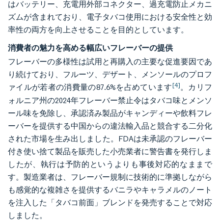
はバッテリー、充電用外部コネクター、過充電防止メカニ
ズムが含まれており、電子タバコ使用における安全性と効
率性の両方を向上させることを目的としています。
消費者の魅力を高める幅広いフレーバーの提供
フレーバーの多様性は試用と再購入の主要な促進要因であ
り続けており、フルーツ、デザート、メンソールのプロフ
[4]
ァイルが若者の消費量の87.6%を占めています
。カリフ
ォルニア州の2024年フレーバー禁止令はタバコ味とメンソ
ール味を免除し、承認済み製品がキャンディーや飲料フレ
ーバーを提供する中国からの違法輸入品と競合する二分化
された市場を生み出しました。FDAは未承認のフレーバー
付き使い捨て製品を販売した小売業者に警告書を発行しま
したが、執行は予防的というよりも事後対応的なままで
す。製造業者は、フレーバー規制に技術的に準拠しながら
も感覚的な複雑さを提供するバニラやキャラメルのノート
を注入した「タバコ前面」ブレンドを発売することで対応
しました。