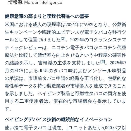
情報源: Mordor Intelligence
健康意識の高まりと喫煙代替品への需要
米国における成人の喫煙率は2024年に9.9%となり、公衆衛
生キャンペーンや臨床的エビデンスが電子タバコを移行ツ
[2]
ールとして位置づけました
。2022年のコクランシステマ
ティックレビューは、ニコチン電子タバコがニコチン代替
療法と比較して禁煙率を向上させるという中程度の確実性
[3]
の結論を示し、害軽減の主張を支持しました
。2025年7
月のFDAによるJUULのタバコ味およびメンソール味製品
の承認は、市販前タバコ申請の経路を正当化し、包括的な
毒性学データを持つ製造業者が市場参入を達成できること
を示しました。ベイピング製品と可燃性タバコの両方を使
用する二重使用者は、潜在的な市場機会を提示していま
す。
ベイピングデバイス技術の継続的なイノベーション
使い捨て電子タバコは現在、1ユニットあたり5,000パフ以