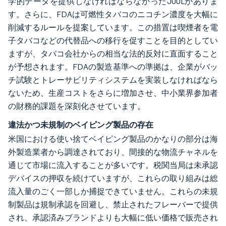
学的データを提供しなければならなかったJUULがありま
す。さらに、FDAは可燃性タバコのニコチン濃度を大幅に
削減するルールを提案しています。この措置は喫煙者を電
子タバコなどの代替品への移行を促すことを目的としてい
ますが、タバコ会社からの相当な法的反対に直面すること
が予想されます。FDAの製造基準への準拠は、企業がバッ
チ試験とトレーサビリティシステムを実装しなければなら
ないため、生産コストをさらに増加させ、中小業界参加者
の財務的課題を深刻化させています。
違法かつ未規制のベイピング製品の存在
米国における使い捨てベイピング製品のかなりの部分は海
外製造業者から調達されており、間接的な物流チャネルを
通じて市場に流入することが多いです。税関当局は未承認
デバイスの押収を続けていますが、これらの取り組みは総
流入量のごく一部しか捕捉できていません。これらの未規
制製品は規制承認を回避し、禁止されたフレーバーで提供
され、承認済みブランドよりも大幅に低い価格で販売され