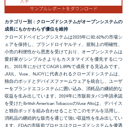
カテゴリー別：クローズドシステムがオープンシステムの
成長にもかかわらず優位を維持
クローズドベイピングシステムは2025年に82.62%の市場シ
ェアを保持し、ブランドロイヤルティ、規制上の明確性、
小売の利便性から恩恵を受けており、オープンシステムは
愛好家がシンプルさよりもカスタマイズを優先するにつ
れ、2031年にかけてCAGR 1.89%で成長する見込みです。
JUUL、Vuse、NJOYに代表されるクローズドシステムは、
独自のポッドとデバイスファームウェアを統合し、ユーザ
ーをブランドエコシステムに囲い込み、消耗品の継続的な
収益を生み出しています。2024年に市販前タバコ申請承認
を受けたBritish American TobaccoのVuse Altoは、デバイス
と独自ポッドを組み合わせることでこのモデルを活用し、
消耗品の継続的な販売を通じて強い収益性を生み出してい
ます。FDAの市販前プロセスはクローズドシステムを優遇