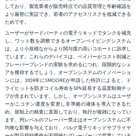
しており、製造業者が販売時点での品質管理と年齢確認を
より厳密に実証でき、若者のアクセスリスクを低減できる
ためです。
ユーザーがサードパーティの電子リキッドでタンクを補充
し、ワット数を調整できるオープンベイピングシステム
は、より小規模ながらより関与度の高いコホートに訴求し
ています。これらのデバイスは、ベイパーがコスト削減と
フレーバーブレンドの実験を求めるにつれ、段階的なシェ
アを獲得するでしょう。オープンシステムのイノベーショ
ンには、2024年にSMOOREが申請した特許によると、ド
ライヒットを防ぎコイル寿命を50%延長する温度制御チッ
プが含まれています。しかし、オープンシステムはユーザ
ーがニコチン濃度を変更し非準拠の液体を導入できるた
め、規制上の精査に直面しており、執行が複雑になってい
ます。州レベルのフレーバー禁止はオープンシステムに不
均衡な影響を与えており、バルク電子リキッドサプライヤ
ーが製品登録要件が不明確なグレーゾーンで営業している