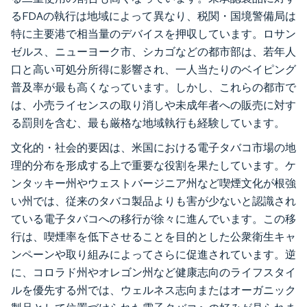
るFDAの執行は地域によって異なり、税関・国境警備局は
特に主要港で相当量のデバイスを押収しています。ロサン
ゼルス、ニューヨーク市、シカゴなどの都市部は、若年人
口と高い可処分所得に影響され、一人当たりのベイピング
普及率が最も高くなっています。しかし、これらの都市で
は、小売ライセンスの取り消しや未成年者への販売に対す
る罰則を含む、最も厳格な地域執行も経験しています。
文化的・社会的要因は、米国における電子タバコ市場の地
理的分布を形成する上で重要な役割を果たしています。ケ
ンタッキー州やウェストバージニア州など喫煙文化が根強
い州では、従来のタバコ製品よりも害が少ないと認識され
ている電子タバコへの移行が徐々に進んでいます。この移
行は、喫煙率を低下させることを目的とした公衆衛生キャ
ンペーンや取り組みによってさらに促進されています。逆
に、コロラド州やオレゴン州など健康志向のライフスタイ
ルを優先する州では、ウェルネス志向またはオーガニック