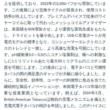
上を提供しており、2022年の2,000パフから増加していま
す。この進展により交換サイクルが延長され、使用コスト
効率が向上しています。プレミアムデバイスで従来のワイ
ヤーコイルに取って代わったメッシュコイルアトマイザー
は、表面積を40%増加させ、より濃密な蒸気生成をもたら
し、ドライヒットを最小化します。USB-C充電ポートが充
電式モデルの標準となり、コンシューマーエレクトロニク
スのトレンドと一致し、より高速な充電を可能にしていま
す。pH緩衝液5.0～5.5のニコチン塩製剤は、喉への刺激な
しに1ミリリットルあたり最大50ミリグラムのニコチン濃
度を可能にします。この進歩により、電子タバコと可燃性
タバコの間の満足度のギャップが大幅に縮小しました。さ
らに、安全性、効率性、ユーザーの利便性に焦点を当てた
継続的な製品イノベーションが、米国電子タバコ市場の主
要な促進要因となっています。例えば、2024年3月、
British American Tobaccoは独自の充電メカニズムを備えた
充電式電子タバコの特許を申請しました。このデバイスに