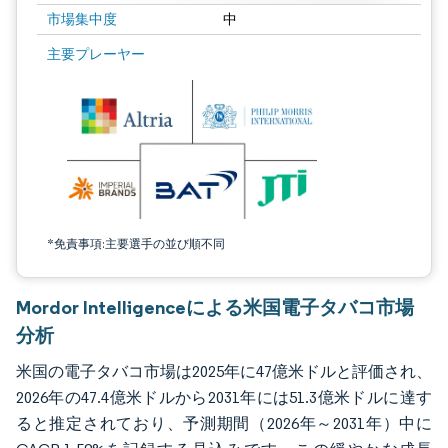
市場集中度
中
画像 © Mordor Intelligence。再利用にはCC BY 4.0の表示が必要です。
主要プレーヤー
*免責事項:主要選手の並び順不同
Mordor Intelligenceによる米国電子タバコ市場
分析
米国の電子タバコ市場は2025年に47億米ドルと評価され、
2026年の47.4億米ドルから2031年には51.3億米ドルに達す
ると推定されており、予測期間（2026年～2031年）中に