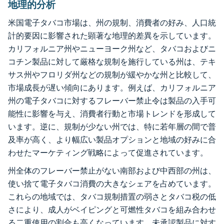
地理的分析
米国電子タバコ市場は、州の規制、消費者の好み、人口統
計的要因に影響された顕著な地理的差異を示しています。
カリフォルニア州やニューヨーク州など、タバコおよびニ
コチン製品に対して厳格な規制を施行している州は、テキ
サス州やフロリダ州などの規制が緩やかな州と比較して、
市場成長が遅い傾向にあります。例えば、カリフォルニア
州の電子タバコに対するフレーバー禁止令は製品の入手可
能性に影響を与え、消費者行動と市場トレンドを形成して
います。逆に、規制が少ない州では、特に若年層の間で普
及率が高く、より幅広い製品オプションと地域の好みに合
わせたマーケティング戦略によって促進されています。
州全体のフレーバー禁止がない南部および中西部の州は、
使い捨て電子タバコ消費の大きなシェアを占めています。
これらの地域では、タバコ規制措置の弱さとタバコ税の低
さにより、成人がベイピングと可燃性タバコを組み合わせ
る二重使用の割合も高くなっています。未承認製品に対す