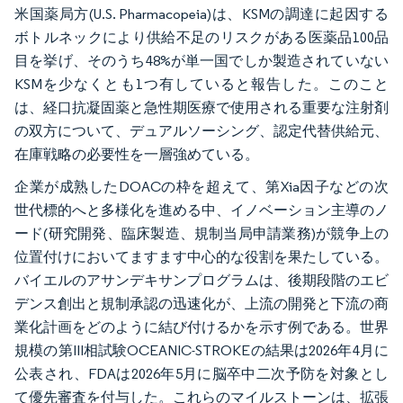
米国薬局方(U.S. Pharmacopeia)は、KSMの調達に起因する
ボトルネックにより供給不足のリスクがある医薬品100品
目を挙げ、そのうち48%が単一国でしか製造されていない
KSMを少なくとも1つ有していると報告した。このこと
は、経口抗凝固薬と急性期医療で使用される重要な注射剤
の双方について、デュアルソーシング、認定代替供給元、
在庫戦略の必要性を一層強めている。
企業が成熟したDOACの枠を超えて、第Xia因子などの次
世代標的へと多様化を進める中、イノベーション主導のノ
ード(研究開発、臨床製造、規制当局申請業務)が競争上の
位置付けにおいてますます中心的な役割を果たしている。
バイエルのアサンデキサンプログラムは、後期段階のエビ
デンス創出と規制承認の迅速化が、上流の開発と下流の商
業化計画をどのように結び付けるかを示す例である。世界
規模の第III相試験OCEANIC-STROKEの結果は2026年4月に
公表され、FDAは2026年5月に脳卒中二次予防を対象とし
て優先審査を付与した。これらのマイルストーンは、拡張