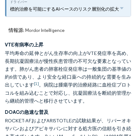
標的治療を可能にするAIベースのリスク層別化の拡大
情報源: Mordor Intelligence
VTE有病率の上昇
平均寿命の延伸とがん生存率の向上がVTE発症率を高め、
長期抗凝固療法が慢性疾患管理の不可欠な要素となってい
ます。肺がん患者の肺塞栓症発症率は一般集団の基準値の
約6倍であり、より安全な経口薬への持続的な需要を生み
[1]
出しています
。病院は腫瘍学的治療経路に血栓症プロト
コルを組み込むことで対応し、抗凝固療法を断続的管理か
ら継続的管理へと移行させています。
DOACの急速な普及
ROCKET-AFおよびARISTOTLEの試験結果が、リバーオキ
サバンおよびアピキサバンに対する処方医の信頼を引き続