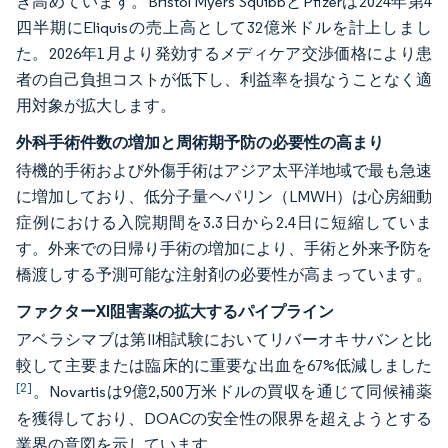
き高めています。Bristol Myers SquibbとPfizerは2024年第4
四半期にEliquisの売上高として32億米ドルを計上しまし
た。2026年1月より発効するメディケア交渉価格により患
者の自己負担コストが低下し、利益率を損なうことなく適
用対象が拡大します。
外科手術件数の増加と周術期予防の必要性の高まり
待機的手術および外傷手術はアジア太平洋地域で最も急速
に増加しており、低分子量ヘパリン（LMWH）は心房細動
症例における入院期間を3.3日から2.4日に短縮していま
す。外来での日帰り手術の増加により、手術と外来予防を
橋渡しする予測可能な注射剤の必要性が高まっています。
ファクターXI阻害薬の拡大するパイプライン
アベラシマブは第II相試験においてリバーオキサバンと比
較して主要または臨床的に重要な出血を67%低減しました
[2]
。Novartisは9億2,500万米ドルの買収を通じて同候補薬
を獲得しており、DOACの安全性の限界を超えようとする
業界の意図を示しています。