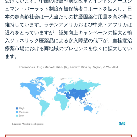
受けています。中国の階層型病院改革とインドのアーユシ
ュマン・バーラット制度が被保険者コホートを拡大し、日
本の超高齢社会は一人当たりの抗凝固薬使用量を高水準に
維持しています。ラテンアメリカおよび中東・アフリカは
遅れをとっていますが、認知向上キャンペーンの拡大と輸
入ジェネリック医薬品による参入障壁の低下が、血栓症治
療薬市場における両地域のプレゼンスを徐々に拡大してい
ます。
画像 © Mordor Intelligence。再利用にはCC BY 4.0の表示が必要です。