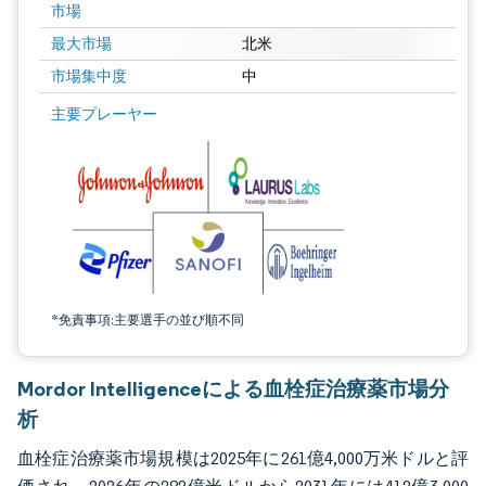
市場
最大市場
北米
市場集中度
中
画像 © Mordor Intelligence。再利用にはCC BY 4.0の表示が必要です。
主要プレーヤー
*免責事項:主要選手の並び順不同
Mordor Intelligenceによる血栓症治療薬市場分
析
血栓症治療薬市場規模は2025年に261億4,000万米ドルと評