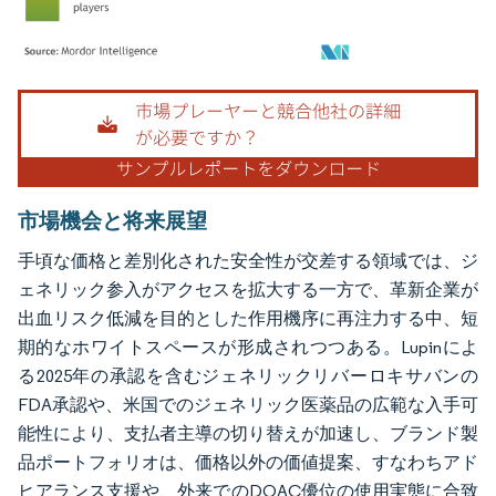
画像 © Mordor Intelligence。再利用にはCC BY 4.0の表示が必要です。
市場機会と将来展望
手頃な価格と差別化された安全性が交差する領域では、ジ
ェネリック参入がアクセスを拡大する一方で、革新企業が
出血リスク低減を目的とした作用機序に再注力する中、短
期的なホワイトスペースが形成されつつある。Lupinによ
る2025年の承認を含むジェネリックリバーロキサバンの
FDA承認や、米国でのジェネリック医薬品の広範な入手可
能性により、支払者主導の切り替えが加速し、ブランド製
品ポートフォリオは、価格以外の価値提案、すなわちアド
ヒアランス支援や、外来でのDOAC優位の使用実態に合致