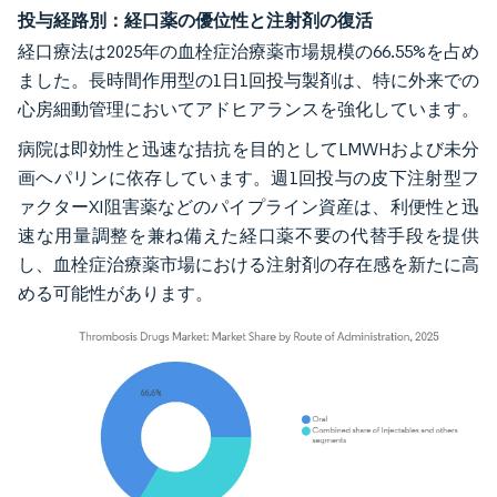
投与経路別：経口薬の優位性と注射剤の復活
経口療法は2025年の血栓症治療薬市場規模の66.55%を占め
ました。長時間作用型の1日1回投与製剤は、特に外来での
心房細動管理においてアドヒアランスを強化しています。
病院は即効性と迅速な拮抗を目的としてLMWHおよび未分
画ヘパリンに依存しています。週1回投与の皮下注射型フ
ァクターXI阻害薬などのパイプライン資産は、利便性と迅
速な用量調整を兼ね備えた経口薬不要の代替手段を提供
し、血栓症治療薬市場における注射剤の存在感を新たに高
める可能性があります。