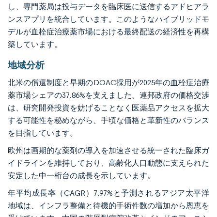
し、専門薬局は投与データを臨床医に送信するアドヒアラ
ンスアプリを統合しています。このようなハイブリッドモ
デルが血栓症治療薬市場における最終配送の経済性を再構
築しています。
地域分析
北米の償還制度と早期のDOAC採用が2025年の血栓症治療
薬市場シェアの37.86%を支えました。連邦政府の価格交渉
は、研究開発投資を妨げることなく医薬品アクセスを拡大
する可能性を秘めながら、手頃な価格と革新性のバランス
を目指しています。
欧州は画期的な薬剤の導入を加速させる統一された臨床ガ
イドラインを維持しており、高齢化人口動態に支えられた
安定した中一桁台の成長を示しています。
年平均成長率（CAGR）7.97%と予測されるアジア太平洋
地域は、インフラ整備と待機的手術件数の増加から恩恵を