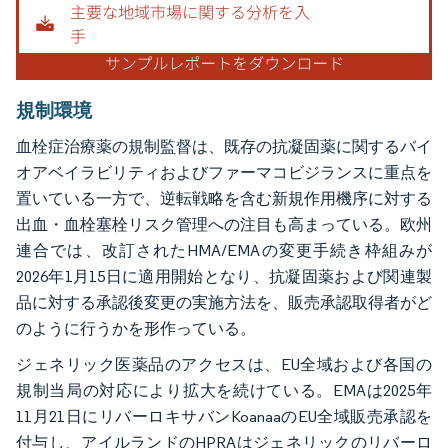
規制環境
血栓症治療薬の規制監督は、既存の抗凝固薬に関するバイ
オアベイラビリティおよびファーマコビジランスに重点を
置いている一方で、逆転戦略を含む新規作用機序に対する
出血・血栓塞栓リスク管理への注目も高まっている。欧州
連合では、改訂されたHMA/EMAの変更手続き枠組みが
2026年1月15日に適用開始となり、抗凝固薬および関連製
品に対する承認後変更の実施方法を、販売承認取得者がど
のように行うかを形作っている。
ジェネリック医薬品のアクセスは、EU全域および各国の
規制当局の対応により拡大を続けている。EMAは2025年
11月21日にリバーロキサバンKoanaaのEU全域販売承認を
付与し、アイルランドのHPRAはジェネリックのリバーロ