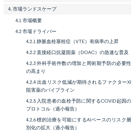
4. 市場ランドスケープ
4.1 市場概要
4.2 市場ドライバー
4.2.1 静脈血栓塞栓症（VTE）有病率の上昇
4.2.2 直接経口抗凝固薬（DOAC）の急速な普及
4.2.3 外科手術件数の増加と周術期予防の必要性
の高まり
4.2.4 出血リスク低減が期待されるファクターXI
阻害薬のパイプライン
4.2.5 入院患者の血栓予防に関するCOVID起因の
プロトコル（過小報告）
4.2.6 標的治療を可能にするAIベースのリスク層
別化の拡大（過小報告）