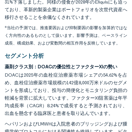
31%下落しました。同様の侵食が2028年のEliquisにも迫っ
ており、革新的製薬企業はポートフォリオを次世代資産へ
移行させることを余儀なくされています。
*当社の予測では、推進要因および抑制要因の影響を加算的ではな
く方向性のあるものとして扱います。影響予測は、ベースライン
成長、構成効果、および変数間の相互作用を反映しています。
セグメント分析
薬剤クラス別：DOACの優位性とファクターXIの勢い
DOACは2025年の血栓症治療薬市場シェアの54.62%を占
め、血栓症治療薬市場規模の142億8,000万米ドルのセグメ
ントを形成しており、投与の簡便化とモニタリング負担の
軽減を背景に拡大しています。ファクターXI阻害薬は年平
均成長率（CAGR）8.24%で成長すると予測されており、
出血を懸念する臨床医と患者を取り込んでいます。
ヘパリンおよびLMWHは入院患者のブリッジングおよび腫
瘍学的プロトコルにおける関連性を維持しています。ビタ