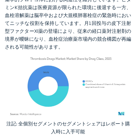
ミンK拮抗薬は医療資源が限られた環境に後退する一方、
血栓溶解薬は脳卒中および大規模肺塞栓症の緊急時におい
てニッチな役割を保持しています。月1回投与の皮下注射
型ファクターXI薬の登場により、従来の経口薬対注射剤の
境界が曖昧になり、血栓症治療薬市場内の競合構図が再編
される可能性があります。
注記: 全個別セグメントのセグメントシェアはレポート購
画像 © Mordor Intelligence。再利用にはCC BY 4.0の表示が必要です。
入時に入手可能