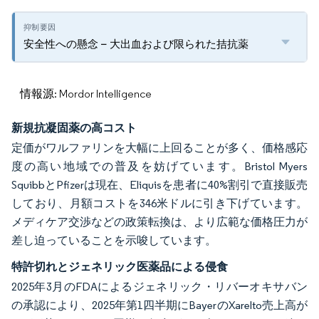
安全性への懸念 – 大出血および限られた拮抗薬
情報源: Mordor Intelligence
新規抗凝固薬の高コスト
定価がワルファリンを大幅に上回ることが多く、価格感応
度の高い地域での普及を妨げています。Bristol Myers
SquibbとPfizerは現在、Eliquisを患者に40%割引で直接販売
しており、月額コストを346米ドルに引き下げています。
メディケア交渉などの政策転換は、より広範な価格圧力が
差し迫っていることを示唆しています。
特許切れとジェネリック医薬品による侵食
2025年3月のFDAによるジェネリック・リバーオキサバン
の承認により、2025年第1四半期にBayerのXarelto売上高が