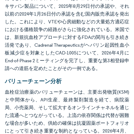
キサバン製品について、2025年8月29日付の承認や、それ
以前の2024年1月26日付の承認を含む国内販売承認を発出
した。これにより、VTEや心房細動などの大量処方適応症
における価格競争の経路がさらに強化されている。米国で
は、新規抗血栓アプローチに対するFDAの関与も引き続き
活発であり、Cadrenal Therapeuticsがヘパリン起因性血小
板減少症を対象としたCAD-1005について、2026年4月に
End-of-Phase 2ミーティングを完了し、重要な第3相登録申
請への道筋を定めたことがその一例である。
バリューチェーン分析
血栓症治療薬のバリューチェーンは、主要出発物質(KSM)
と中間体から、API生産、最終製剤製造を経て、病院薬
局、小売薬局、そして拡大するオンラインチャネルを通じ
た流通へとつながっている。上流の依存関係は代替が困難
な場合が多いため、供給の確保は抗凝固薬ポートフォリオ
にとって引き続き重要な制約となっている。2026年4月、