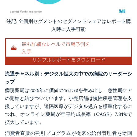
注記: 全個別セグメントのセグメントシェアはレポート購
画像 © Mordor Intelligence。再利用にはCC BY 4.0の表示が必要です。
入時に入手可能
流通チャネル別：デジタル拡大の中での病院のリーダーシ
ップ
病院薬局は2025年に価値の46.15%を生み出し、急性期ケア
の開始と結びついています。小売店舗は慢性疾患管理を支
援していますが、遠隔医療がデジタル処方を標準化するに
つれ、オンライン薬局が年平均成長率（CAGR）7.84%で
拡大しています。
消費者直販の割引プログラムが従来の給付管理者を迂回