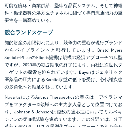
可能な臨床・商業供給、堅牢な品質システム、そして神経
科・循環器科の処方医チャネルに紐づく専門流通能力の重
要性を一層高めている。
競合ランドスケープ
知的財産の期限切れにより、競争力の重心が現行ブランド
からパイプラインへと移行しています。Bristol Myers
Squibb–PfizerのEliquis提携は規模の経済アプローチの典型
ですが、2028年の独占期限の終了により、両社は次世代タ
ーゲットの探索を迫られています。Bayerはジェネリック
医薬品の圧力によるXarelto収益の低下を受け、心代謝疾患
の多角化へと軸足を移しています。
NovartisによるAnthos Therapeuticsの買収は、アベラシマ
ブをファクターXI領域への主力参入品として位置づけてお
り、Johnson & Johnsonは複数の適応症においてミルベキ
シアンの第III相試験を進めています。この分野では、分子
革新とデジタルリスク層別化プラットフォームを組み合わ