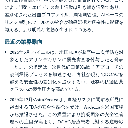
により開発・エビデンス創出活動は引き続き活発であり、
差別化された出血プロファイル、周術期管理、AIベースの
リスク層別化ツールとの統合が治療選択と適格性に影響を
与える、より明確な道筋が生まれつつある。
最近の業界動向
2026年5月:バイエルは、米国FDAが脳卒中二次予防を対
象としたアサンデキサンに優先審査を付与したと発表
した。この指定は、次世代経口第XIa因子アプローチの
規制承認プロセスを加速させ、各社が現行のDOACを
超える安全性の差別化を追求する中、既存の抗凝固薬
クラスへの競争圧力を高めている。
2025年12月:AstraZenecaは、血栓リスクに関する所見に
起因するFDAの安全性懸念を受け、Andexxaを米国市場
から撤退させた。この措置により抗凝固薬の安全性管
理への注目が高まり、DOAC治療患者に対する逆転戦