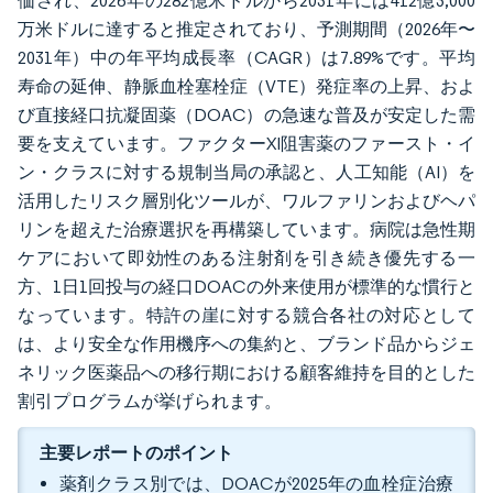
価され、2026年の282億米ドルから2031年には412億3,000
万米ドルに達すると推定されており、予測期間（2026年〜
2031年）中の年平均成長率（CAGR）は7.89%です。平均
寿命の延伸、静脈血栓塞栓症（VTE）発症率の上昇、およ
び直接経口抗凝固薬（DOAC）の急速な普及が安定した需
要を支えています。ファクターXI阻害薬のファースト・イ
ン・クラスに対する規制当局の承認と、人工知能（AI）を
活用したリスク層別化ツールが、ワルファリンおよびヘパ
リンを超えた治療選択を再構築しています。病院は急性期
ケアにおいて即効性のある注射剤を引き続き優先する一
方、1日1回投与の経口DOACの外来使用が標準的な慣行と
なっています。特許の崖に対する競合各社の対応として
は、より安全な作用機序への集約と、ブランド品からジェ
ネリック医薬品への移行期における顧客維持を目的とした
割引プログラムが挙げられます。
主要レポートのポイント
薬剤クラス別では、DOACが2025年の血栓症治療