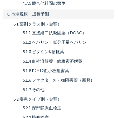
4.7.5 競合他社間の競争
5. 市場規模・成長予測
5.1 薬剤クラス別（金額）
5.1.1 直接経口抗凝固薬（DOAC）
5.1.2 ヘパリン・低分子量ヘパリン
5.1.3 ビタミンK拮抗薬
5.1.4 血栓溶解薬・線維素溶解薬
5.1.5 P2Y12血小板阻害薬
5.1.6 ファクターXI・XII阻害薬（新興）
5.1.7 その他
5.2 疾患タイプ別（金額）
5.2.1 深部静脈血栓症
5.2.2 肺塞栓症