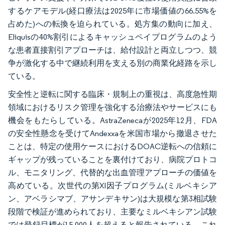
するケアモデル(経口療法は2025年に市場価値の66.55%を
占めた)への転換を迫られている。処方集の動向に加え、
Eliquisの40%割引によるキャッシュペイプログラムのよう
な患者直接割引アプローチは、給付設計と両立しつつ、競
争が激化する中で継続利用を支える別の商業化経路を示し
ている。
安全性と逆転に関する臨床・規制上の重視は、高度急性期
領域におけるリスク管理を強化する治療法やサービスにも
機会をもたらしている。AstraZenecaが2025年12月、FDA
の安全性懸念を受けてAndexxaを米国市場から撤退させた
ことは、特定の使用ケースにおけるDOAC逆転への信頼に
ギャップが残っていることを裏付けており、病院プロトコ
ル、モニタリング、代替的な出血管理アプローチの価値を
高めている。次世代の第XI因子プログラム(ミルベキシア
ン、アベラシマブ、アサンデキサン)は大規模な第3相試験
段階で検証が進められており、主要なミルベキシアン試験
では登録目標が15,000人を超えると報告されている。これ