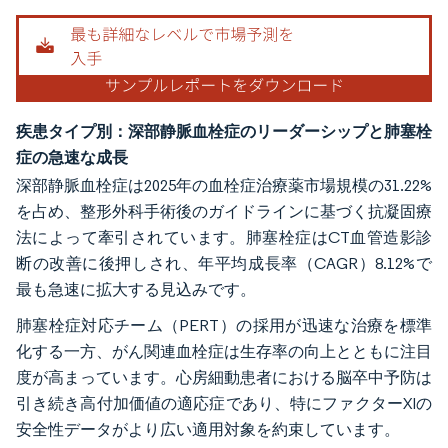
疾患タイプ別：深部静脈血栓症のリーダーシップと肺塞栓
症の急速な成長
深部静脈血栓症は2025年の血栓症治療薬市場規模の31.22%
を占め、整形外科手術後のガイドラインに基づく抗凝固療
法によって牽引されています。肺塞栓症はCT血管造影診
断の改善に後押しされ、年平均成長率（CAGR）8.12%で
最も急速に拡大する見込みです。
肺塞栓症対応チーム（PERT）の採用が迅速な治療を標準
化する一方、がん関連血栓症は生存率の向上とともに注目
度が高まっています。心房細動患者における脳卒中予防は
引き続き高付加価値の適応症であり、特にファクターXIの
安全性データがより広い適用対象を約束しています。