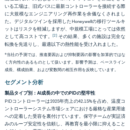
いる工場は、旧式バスに最新コントローラーを接続する際
に大規模なエンジニアリング再作業を余儀なくされまし
た。デジタルツインを採用したHoneywellの移行ツールキ
ットはリスクを軽減しますが、中規模工場にとっては依然
[2]
として高コストです。
その結果、多くの施設は完全な
転換を先送りし、最適以下の熱性能を受け入れました。
*当社の予測では、推進要因および抑制要因の影響を加算的ではな
く方向性のあるものとして扱います。影響予測は、ベースライン
成長、構成効果、および変数間の相互作用を反映しています。
セグメント分析
製品タイプ別：AI成長の中でのPIDの堅牢性
PIDコントローラーは2025年売上の42.15%を占め、温度コ
ントローラーシステム市場シェアにおける厳格な産業用途
への定着した受容を裏付けています。保守チームが実証済
みのループ安定性を信頼し、再教育を最小限に抑えること