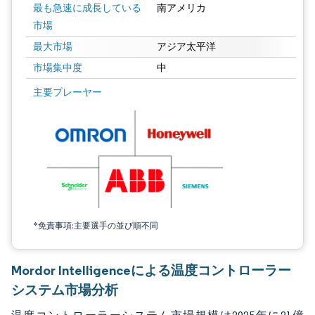
最も急速に成長している
南アメリカ
市場
最大市場
アジア太平洋
市場集中度
中
画像 © Mordor Intelligence。再利用にはCC BY 4.0の表示が必要です。
主要プレーヤー
*免責事項:主要選手の並び順不同
Mordor Intelligenceによる温度コントローラー
システム市場分析