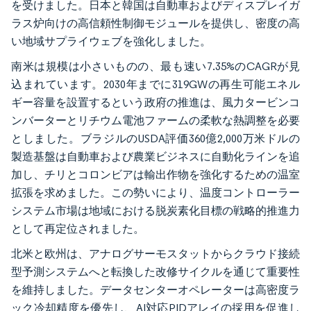
を受けました。日本と韓国は自動車およびディスプレイガ
ラス炉向けの高信頼性制御モジュールを提供し、密度の高
い地域サプライウェブを強化しました。
南米は規模は小さいものの、最も速い7.35%のCAGRが見
込まれています。2030年までに319GWの再生可能エネル
ギー容量を設置するという政府の推進は、風力タービンコ
ンバーターとリチウム電池ファームの柔軟な熱調整を必要
としました。ブラジルのUSDA評価360億2,000万米ドルの
製造基盤は自動車および農業ビジネスに自動化ラインを追
加し、チリとコロンビアは輸出作物を強化するための温室
拡張を求めました。この勢いにより、温度コントローラー
システム市場は地域における脱炭素化目標の戦略的推進力
として再定位されました。
北米と欧州は、アナログサーモスタットからクラウド接続
型予測システムへと転換した改修サイクルを通じて重要性
を維持しました。データセンターオペレーターは高密度ラ
ック冷却精度を優先し、AI対応PIDアレイの採用を促進し