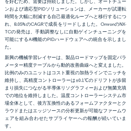
を好むため、需要は持続しました。しかし、オートチュー
ンおよび適応型PIDソリューションは、メーカーが試運転
時間を大幅に削減する自己最適化ループへと移行するにつ
れ、8.05%のCAGRで成長をリードしました。OmronのNX-
TCの発売は、手動調整なしに自動ゲインチューニングを
可能にするAI機能のPIDハードウェアへの統合を示しまし
た。
新興の機械学習レイヤーは、製品ロードマップを固定パラ
メーター精度テーブルから動的改善曲線へと変えました。
比例のみのユニットはコスト重視の加熱ラインでニッチを
維持し、高精度コントローラーは±0.1℃のドリフトが歩留
まり損失につながる半導体リソグラフィーおよび無菌充填
での地位を維持しました。温度コントローラーシステム市
場全体として、後方互換性のあるフォームファクターとク
ラウドまたはエッジソースの分析更新が可能なファームウ
ェアを組み合わせたサプライヤーへの報酬が続いていま
す。