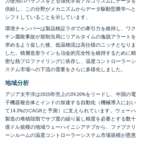
力使用のバランスをとる強化学習アルゴリズムにデータを
供給し、この分野がメカニズムからデータ駆動型農学へと
シフトしていることを示しています。
環境チャンバーは製品検証ラボでの牽引力を維持し、ワク
チン腐敗事故が規制当局にリアルタイムの逸脱アラートを
求めるよう促した後、低温物流は高仕様のニッチとなりま
した。積層造形ラインも冶金的完全性を維持するために精
密な熱プロファイリングに依存し、温度コントローラーシ
ステム市場への下流の需要をさらに多様化しました。
地域分析
アジア太平洋は2025年売上の39.20%をリードし、中国の電
子機器複合体とインドの加速する自動化（機械導入におい
て14.3%のCAGRと予測）に支えられています。ウェーハ
製造の堆積段階でサブ度の繰り返し精度を必要とする数十
億ドル規模の地域ウェーハイニシアチブから、ファブクリ
ーンルームの温度コントローラーシステム市場規模が恩恵