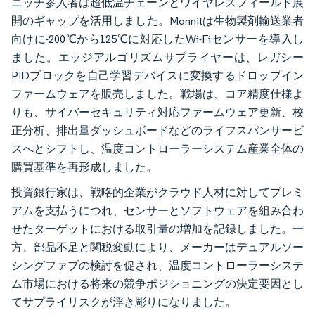
ニッチ参入者は超低温チェーンとワイヤレスフィールド展
開のギャップを活用しました。Monnitは生物製剤輸送業者
向けに-200℃から125℃に対応したWi-Fiセンサーを導入し
ました。エッジアルゴリズムサプライヤーは、レガシー
PIDブロックを自己学習デバイスに変換するドロップイン
ファームウェアを販売しました。戦場は、コア精度仕様よ
りも、サイバーセキュリティ対応ファームウェア更新、校
正分析、排出量ダッシュボードなどのライフスパンサービ
スへとシフトし、温度コントローラーシステム産業全体の
購買基準を再形成しました。
投資銀行家は、戦略的企業がクラウド人材に対してプレミ
アムを支払うにつれ、センサーとソフトウェアを組み合わ
せたターゲットにおける取引量の増加を記録しました。一
方、部品不足と関税変動により、メーカーはデュアルソー
シングファブの検討を促され、温度コントローラーシステ
ム市場における将来の競争ポジショニングの決定要因とし
てサプライリスクが浮き彫りになりました。