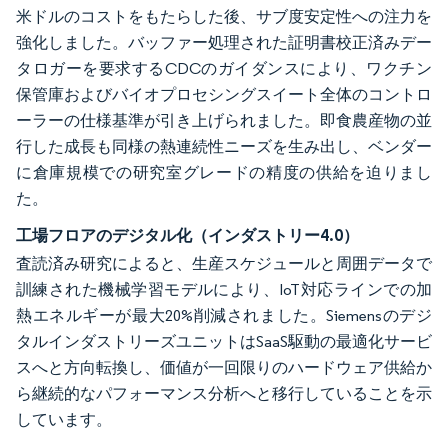
米ドルのコストをもたらした後、サブ度安定性への注力を
強化しました。バッファー処理された証明書校正済みデー
タロガーを要求するCDCのガイダンスにより、ワクチン
保管庫およびバイオプロセシングスイート全体のコントロ
ーラーの仕様基準が引き上げられました。即食農産物の並
行した成長も同様の熱連続性ニーズを生み出し、ベンダー
に倉庫規模での研究室グレードの精度の供給を迫りまし
た。
工場フロアのデジタル化（インダストリー4.0）
査読済み研究によると、生産スケジュールと周囲データで
訓練された機械学習モデルにより、IoT対応ラインでの加
熱エネルギーが最大20%削減されました。Siemensのデジ
タルインダストリーズユニットはSaaS駆動の最適化サービ
スへと方向転換し、価値が一回限りのハードウェア供給か
ら継続的なパフォーマンス分析へと移行していることを示
しています。