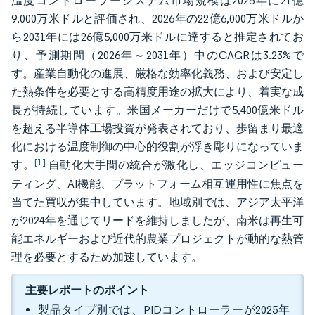
温度コントローラーシステム市場規模は2025年に21億
9,000万米ドルと評価され、2026年の22億6,000万米ドルか
ら2031年には26億5,000万米ドルに達すると推定されてお
り、予測期間（2026年～2031年）中のCAGRは3.23%で
す。産業自動化の進展、厳格な効率化義務、および安定し
た熱条件を必要とする高精度用途の拡大により、着実な成
長が持続しています。米国メーカーだけで5,400億米ドル
を超える半導体工場投資が発表されており、歩留まり最適
化における温度制御の中心的役割が浮き彫りになっていま
[1]
す。
自動化大手間の統合が激化し、エッジコンピュー
ティング、AI機能、プラットフォーム相互運用性に焦点を
当てた買収が集中しています。地域別では、アジア太平洋
が2024年を通じてリードを維持しましたが、南米は再生可
能エネルギーおよび近代的農業プロジェクトが動的な熱管
理を必要とするため加速しています。
主要レポートのポイント
製品タイプ別では、PIDコントローラーが2025年