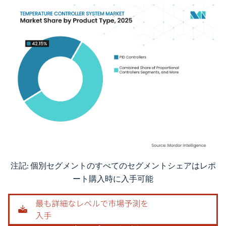
注記: 個別セグメントのすべてのセグメントシェアはレポ
画像 © Mordor Intelligence。再利用にはCC BY 4.0の表示が必要です。
ート購入時に入手可能