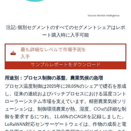
注記: 個別セグメントのすべてのセグメントシェアはレポ
画像 © Mordor Intelligence。再利用にはCC BY 4.0の表示が必要です。
ート購入時に入手可能
用途別：プロセス制御の基盤、農業気候の急増
プロセス温度制御は2025年に28.05%のシェアで礎石を形成
し、従来の連続およびバッチプロセスにおける温度コント
ローラーシステム市場を支えています。精密農業気候ソリ
ューションは、制御環境農業が熱、湿度、CO₂の詳細な制
御を要求するにつれ、11.65%のCAGRを記録しました。
LoRaWAN対応センサーゲートウェイは、作物の成長と電