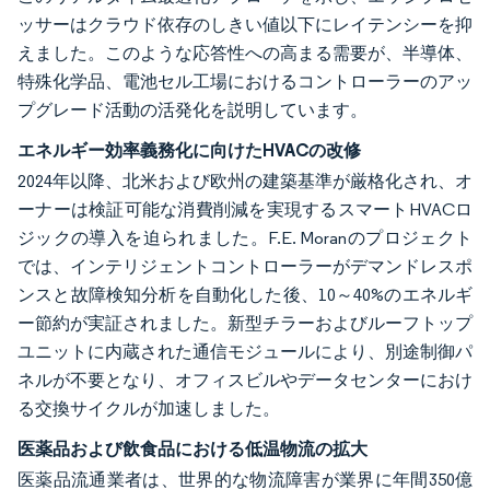
ッサーはクラウド依存のしきい値以下にレイテンシーを抑
えました。このような応答性への高まる需要が、半導体、
特殊化学品、電池セル工場におけるコントローラーのアッ
プグレード活動の活発化を説明しています。
エネルギー効率義務化に向けたHVACの改修
2024年以降、北米および欧州の建築基準が厳格化され、オ
ーナーは検証可能な消費削減を実現するスマートHVACロ
ジックの導入を迫られました。F.E. Moranのプロジェクト
では、インテリジェントコントローラーがデマンドレスポ
ンスと故障検知分析を自動化した後、10～40%のエネルギ
ー節約が実証されました。新型チラーおよびルーフトップ
ユニットに内蔵された通信モジュールにより、別途制御パ
ネルが不要となり、オフィスビルやデータセンターにおけ
る交換サイクルが加速しました。
医薬品および飲食品における低温物流の拡大
医薬品流通業者は、世界的な物流障害が業界に年間350億