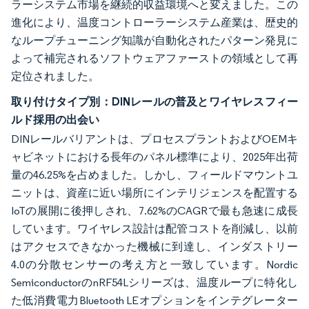
ラーシステム市場を継続的収益環境へと変えました。この
進化により、温度コントローラーシステム産業は、歴史的
なループチューニング知識が自動化されたパターン発見に
よって補完されるソフトウェアファーストの領域として再
定位されました。
取り付けタイプ別：DINレールの普及とワイヤレスフィー
ルド採用の出会い
DINレールバリアントは、プロセスプラントおよびOEMキ
ャビネットにおける長年のパネル標準により、2025年出荷
量の46.25%を占めました。しかし、フィールドマウントユ
ニットは、資産に近い場所にインテリジェンスを配置する
IoTの展開に後押しされ、7.62%のCAGRで最も急速に成長
しています。ワイヤレス設計は配管コストを削減し、以前
はアクセスできなかった機械に到達し、インダストリー
4.0の分散センサーの考え方と一致しています。Nordic
SemiconductorのnRF54Lシリーズは、温度ループに特化し
た低消費電力Bluetooth LEオプションをインテグレーター