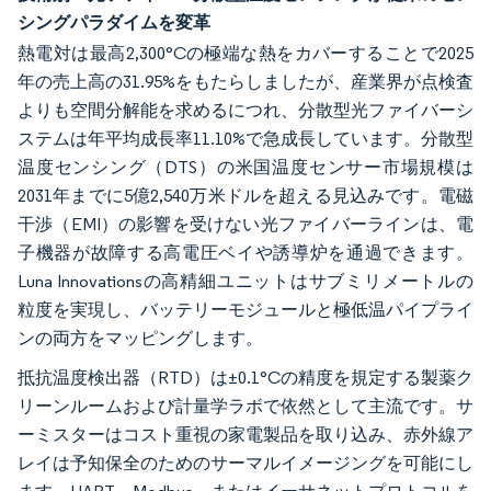
シングパラダイムを変革
熱電対は最高2,300°Cの極端な熱をカバーすることで2025
年の売上高の31.95%をもたらしましたが、産業界が点検査
よりも空間分解能を求めるにつれ、分散型光ファイバーシ
ステムは年平均成長率11.10%で急成長しています。分散型
温度センシング（DTS）の米国温度センサー市場規模は
2031年までに5億2,540万米ドルを超える見込みです。電磁
干渉（EMI）の影響を受けない光ファイバーラインは、電
子機器が故障する高電圧ベイや誘導炉を通過できます。
Luna Innovationsの高精細ユニットはサブミリメートルの
粒度を実現し、バッテリーモジュールと極低温パイプライ
ンの両方をマッピングします。
抵抗温度検出器（RTD）は±0.1°Cの精度を規定する製薬ク
リーンルームおよび計量学ラボで依然として主流です。サ
ーミスターはコスト重視の家電製品を取り込み、赤外線ア
レイは予知保全のためのサーマルイメージングを可能にし