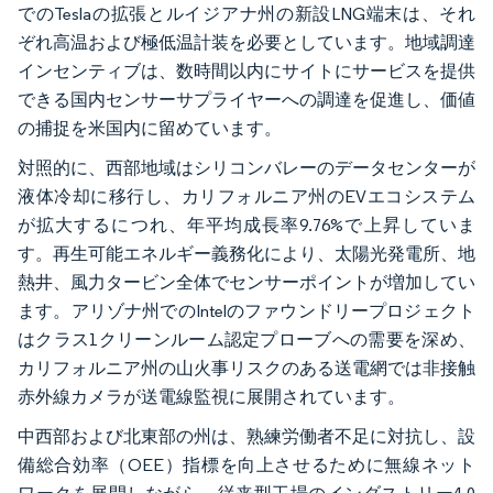
でのTeslaの拡張とルイジアナ州の新設LNG端末は、それ
ぞれ高温および極低温計装を必要としています。地域調達
インセンティブは、数時間以内にサイトにサービスを提供
できる国内センサーサプライヤーへの調達を促進し、価値
の捕捉を米国内に留めています。
対照的に、西部地域はシリコンバレーのデータセンターが
液体冷却に移行し、カリフォルニア州のEVエコシステム
が拡大するにつれ、年平均成長率9.76%で上昇していま
す。再生可能エネルギー義務化により、太陽光発電所、地
熱井、風力タービン全体でセンサーポイントが増加してい
ます。アリゾナ州でのIntelのファウンドリープロジェクト
はクラス1クリーンルーム認定プローブへの需要を深め、
カリフォルニア州の山火事リスクのある送電網では非接触
赤外線カメラが送電線監視に展開されています。
中西部および北東部の州は、熟練労働者不足に対抗し、設
備総合効率（OEE）指標を向上させるために無線ネット