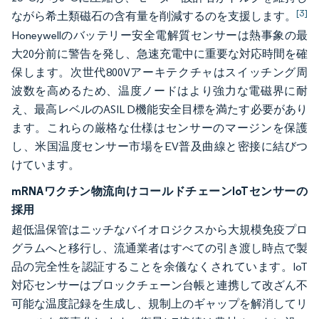
[3]
ながら希土類磁石の含有量を削減するのを支援します。
Honeywellのバッテリー安全電解質センサーは熱事象の最
大20分前に警告を発し、急速充電中に重要な対応時間を確
保します。次世代800Vアーキテクチャはスイッチング周
波数を高めるため、温度ノードはより強力な電磁界に耐
え、最高レベルのASIL D機能安全目標を満たす必要があり
ます。これらの厳格な仕様はセンサーのマージンを保護
し、米国温度センサー市場をEV普及曲線と密接に結びつ
けています。
mRNAワクチン物流向けコールドチェーンIoTセンサーの
採用
超低温保管はニッチなバイオロジクスから大規模免疫プロ
グラムへと移行し、流通業者はすべての引き渡し時点で製
品の完全性を認証することを余儀なくされています。IoT
対応センサーはブロックチェーン台帳と連携して改ざん不
可能な温度記録を生成し、規制上のギャップを解消してリ