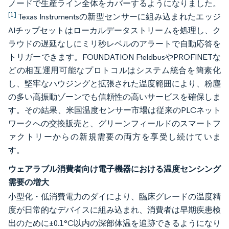
ノードで生産ライン全体をカバーするようになりました。
[1]
Texas Instrumentsの新型センサーに組み込まれたエッジ
AIチップセットはローカルデータストリームを処理し、ク
ラウドの遅延なしにミリ秒レベルのアラートで自動応答を
トリガーできます。FOUNDATION FieldbusやPROFINETな
どの相互運用可能なプロトコルはシステム統合を簡素化
し、堅牢なハウジングと拡張された温度範囲により、粉塵
の多い高振動ゾーンでも信頼性の高いサービスを確保しま
す。その結果、米国温度センサー市場は従来のPLCネット
ワークへの交換販売と、グリーンフィールドのスマートフ
ァクトリーからの新規需要の両方を享受し続けていま
す。
ウェアラブル消費者向け電子機器における温度センシング
需要の増大
小型化・低消費電力のダイにより、臨床グレードの温度精
度が日常的なデバイスに組み込まれ、消費者は早期疾患検
出のために±0.1°C以内の深部体温を追跡できるようになり