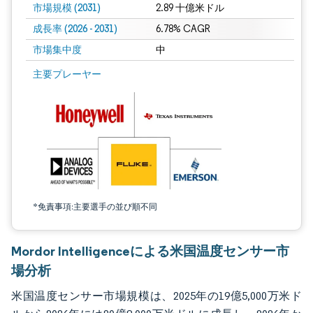
市場規模 (2031)
2.89 十億米ドル
成長率 (2026 - 2031)
6.78% CAGR
市場集中度
中
画像 © Mordor Intelligence。再利用にはCC BY 4.0の表示が必要です。
主要プレーヤー
*免責事項:主要選手の並び順不同
Mordor Intelligenceによる米国温度センサー市
場分析
米国温度センサー市場規模は、2025年の19億5,000万米ド