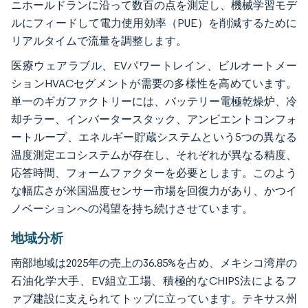
ニホールドランに沿って数百の点を測定し、機械学習モデ
ルにフィードして電力使用効率（PUE）を削減するために
リアルタイムで流量を調整します。
医療ウェアラブル、EVパワートレイン、ビルオートメー
ションHVACセグメントが需要の多様性を高めています。
単一のギガファクトリーには、バッテリー電極乾燥炉、冷
却チラー、インバータースタック、アンビエントコンフォ
ートループ、エネルギー貯蔵システムという5つの異なる
温度測定エコシステムが存在し、それぞれが異なる精度、
応答時間、フォームファクターを必要とします。このよう
な幅広さが米国温度センサー市場を回復力があり、かつイ
ノベーションへの渇望を持ち続けさせています。
地域分析
南部地域は2025年の売上の36.85%を占め、メキシコ湾岸の
石油化学大手、EV組立工場、積極的なCHIPS法によるフ
ァブ建設に支えられてトップに立っています。テキサス州