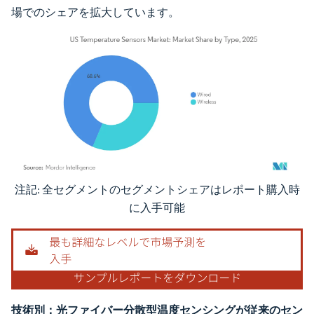
場でのシェアを拡大しています。
注記: 全セグメントのセグメントシェアはレポート購入時
画像 © Mordor Intelligence。再利用にはCC BY 4.0の表示が必要です。
に入手可能
技術別：光ファイバー分散型温度センシングが従来のセン