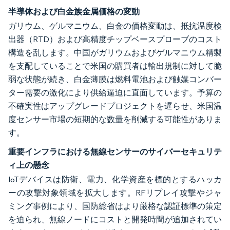
半導体および白金族金属価格の変動
ガリウム、ゲルマニウム、白金の価格変動は、抵抗温度検
出器（RTD）および高精度チップベースプローブのコスト
構造を乱します。中国がガリウムおよびゲルマニウム精製
を支配していることで米国の購買者は輸出規制に対して脆
弱な状態が続き、白金薄膜は燃料電池および触媒コンバー
ター需要の激化により供給逼迫に直面しています。予算の
不確実性はアップグレードプロジェクトを遅らせ、米国温
度センサー市場の短期的な数量を削減する可能性がありま
す。
重要インフラにおける無線センサーのサイバーセキュリテ
ィ上の懸念
IoTデバイスは防衛、電力、化学資産を標的とするハッカ
ーの攻撃対象領域を拡大します。RFリプレイ攻撃やジャ
ミング事例により、国防総省はより厳格な認証標準の策定
を迫られ、無線ノードにコストと開発時間が追加されてい