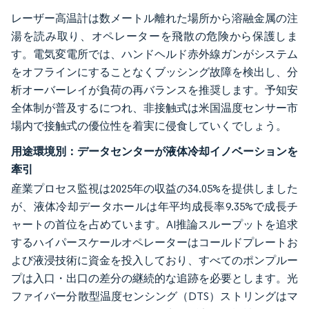
レーザー高温計は数メートル離れた場所から溶融金属の注
湯を読み取り、オペレーターを飛散の危険から保護しま
す。電気変電所では、ハンドヘルド赤外線ガンがシステム
をオフラインにすることなくブッシング故障を検出し、分
析オーバーレイが負荷の再バランスを推奨します。予知安
全体制が普及するにつれ、非接触式は米国温度センサー市
場内で接触式の優位性を着実に侵食していくでしょう。
用途環境別：データセンターが液体冷却イノベーションを
牽引
産業プロセス監視は2025年の収益の34.05%を提供しました
が、液体冷却データホールは年平均成長率9.35%で成長チ
ャートの首位を占めています。AI推論スループットを追求
するハイパースケールオペレーターはコールドプレートお
よび液浸技術に資金を投入しており、すべてのポンプルー
プは入口・出口の差分の継続的な追跡を必要とします。光
ファイバー分散型温度センシング（DTS）ストリングはマ