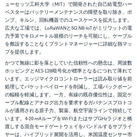
ューセッツ工科大学（MIT）で開発された自己給電型ハー
ベスターはバッテリーメンテナンスの障壁を取り除き、ポ
ンプ、キルン、回転機器でのユースケースを拡大します。
広大な工場では、LoRaWANと5G NB-IoTがミリワットの電
力予算でキロメートル規模のリーチを可能にし、ケーブル
を敷設することなくプラントマネージャーに詳細な熱マッ
プを提供します。
かつて無線に影を落としていた信頼性への懸念は、周波数
ホッピングとAES-128暗号化が標準となるにつれて薄れて
います。エッジマイクロコントローラーは読み取り値を前
処理してパケットペイロードを削減し、工場バックボーン
の輻輳を軽減します。一方、有線の既存優位性は、固定ケ
ーブル配線とアナログ出力を要求するガバナンスプロトコ
ルが適用される原子力、製薬、航空宇宙ラインで持続して
います。4-20 mAループをWi-FiまたはサブGHzラジオと橋
渡しする混合モードゲートウェイをバンドルするサプライ
ヤーは、ハイブリッド展開を活用し、米国温度センサー市