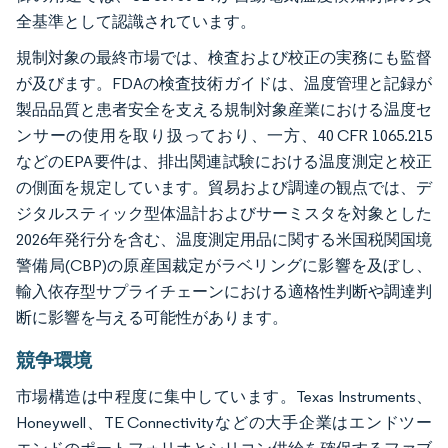
全基準として認識されています。
規制対象の最終市場では、検査および校正の実務にも監督
が及びます。FDAの検査技術ガイドは、温度管理と記録が
製品品質と患者安全を支える規制対象産業における温度セ
ンサーの使用を取り扱っており、一方、40 CFR 1065.215
などのEPA要件は、排出関連試験における温度測定と校正
の側面を規定しています。貿易および調達の観点では、デ
ジタルスティック型体温計およびサーミスタを対象とした
2026年発行分を含む、温度測定用品に関する米国税関国境
警備局(CBP)の原産国裁定がラベリングに影響を及ぼし、
輸入依存型サプライチェーンにおける適格性判断や調達判
断に影響を与える可能性があります。
競争環境
市場構造は中程度に集中しています。Texas Instruments、
Honeywell、TE Connectivityなどの大手企業はエンドツー