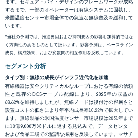
ます。セキュア・バイ・デザインのフレームワークが成熟
するまで、一部のオペレーターは有線システムに固執し、
米国温度センサー市場全体での急速な無線普及を緩和して
います。
*当社の予測では、推進要因および抑制要因の影響を加算的ではな
く方向性のあるものとして扱います。影響予測は、ベースライン
成長、構成効果、および変数間の相互作用を反映しています。
セグメント分析
タイプ別：無線の成長がインフラ近代化を加速
有線機器は安全クリティカルなループにおける有線の信頼
性と既存のDCSケーブル配線により、2025年の収益の
68.62%を維持しましたが、無線ノードは後付けの容易さと
設置コストの低さにより年平均成長率10.22%で拡大してい
ます。無線製品の米国温度センサー市場規模は2031年まで
に10億9,000万米ドルに達する見込みで、データセンター
および食品工場での堅調な採用を反映しています。マサチ