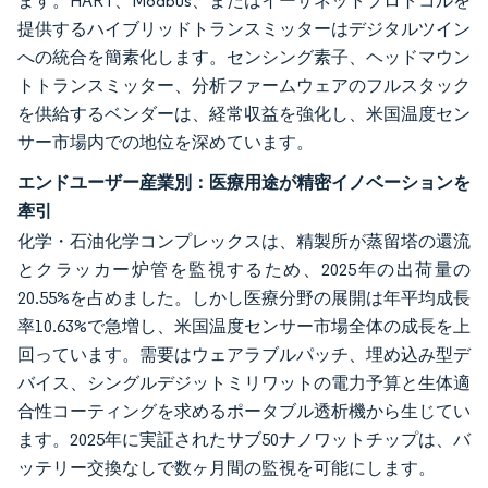
ます。HART、Modbus、またはイーサネットプロトコルを
提供するハイブリッドトランスミッターはデジタルツイン
への統合を簡素化します。センシング素子、ヘッドマウン
トトランスミッター、分析ファームウェアのフルスタック
を供給するベンダーは、経常収益を強化し、米国温度セン
サー市場内での地位を深めています。
エンドユーザー産業別：医療用途が精密イノベーションを
牽引
化学・石油化学コンプレックスは、精製所が蒸留塔の還流
とクラッカー炉管を監視するため、2025年の出荷量の
20.55%を占めました。しかし医療分野の展開は年平均成長
率10.63%で急増し、米国温度センサー市場全体の成長を上
回っています。需要はウェアラブルパッチ、埋め込み型デ
バイス、シングルデジットミリワットの電力予算と生体適
合性コーティングを求めるポータブル透析機から生じてい
ます。2025年に実証されたサブ50ナノワットチップは、バ
ッテリー交換なしで数ヶ月間の監視を可能にします。