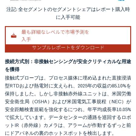
注記: 全セグメントのセグメントシェアはレポート購入時
画像 © Mordor Intelligence。再利用にはCC BY 4.0の表示が必要です。
に入手可能
接続方式別：非接触センシングが安全クリティカルな用途
を獲得
接触式プローブは、プロセス媒体に埋め込まれた直接浸漬
型RTDおよび熱電対に支えられ、2025年の収益の85.10%を
保持しました。しかし非接触赤外線ユニットは、米国労働
安全衛生局（OSHA）および米国電気工事規程（NEC）が
安全距離検査規範を強化するにつれ、年平均成長率10.05%
で拡大しています。データセンターの通路を巡回するロボ
ットIR（赤外線）カメラは、アラームが作動するずっと前
にドアパネルの裏のホットスポットを検出します。