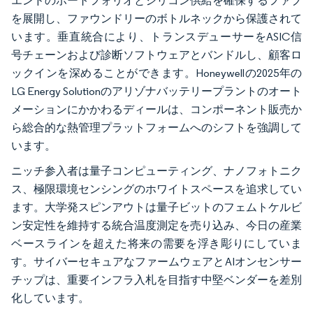
エンドのポートフォリオとシリコン供給を確保するファブ
を展開し、ファウンドリーのボトルネックから保護されて
います。垂直統合により、トランスデューサーをASIC信
号チェーンおよび診断ソフトウェアとバンドルし、顧客ロ
ックインを深めることができます。Honeywellの2025年の
LG Energy Solutionのアリゾナバッテリープラントのオート
メーションにかかわるディールは、コンポーネント販売か
ら総合的な熱管理プラットフォームへのシフトを強調して
います。
ニッチ参入者は量子コンピューティング、ナノフォトニク
ス、極限環境センシングのホワイトスペースを追求してい
ます。大学発スピンアウトは量子ビットのフェムトケルビ
ン安定性を維持する統合温度測定を売り込み、今日の産業
ベースラインを超えた将来の需要を浮き彫りにしていま
す。サイバーセキュアなファームウェアとAIオンセンサー
チップは、重要インフラ入札を目指す中堅ベンダーを差別
化しています。