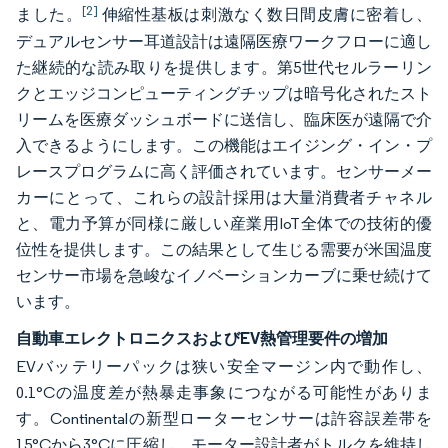
[2]
ました。
伸縮性基板は刺激なく数日間皮膚に密着し、
デュアルセンサー耳道設計は遠隔医療ワークフローに適し
た継続的な読み取りを提供します。第5世代セルラーリン
クとエッジコンピューティングチップは暗号化されたスト
リームを医療ダッシュボードに送信し、臨床医が遠隔で介
入できるようにします。この機能はエイジング・イン・プ
レースプログラムに高く評価されています。センサーメー
カーにとって、これらの設計採用は大量消費者チャネル
と、電力予算が同様に厳しい産業用IoT全体での技術的優
位性を提供します。この結果として生じる需要が米国温度
センサー市場を急峻なイノベーションカーブに乗せ続けて
います。
自動車エレクトロニクスおよびEV熱管理要件の増加
EVバッテリーパックは狭い安全マージン内で動作し、
0.1°Cの温度差が熱暴走事象につながる可能性がありま
す。Continentalの新型ローターセンサーは許容誤差帯を
15°Cから3°Cに圧縮し、モーター設計者がトルクを維持し