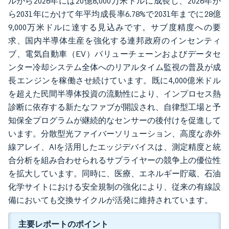
ルから2026年には20億8,000万米ドルに成長し、2026年か
ら2031年にかけて年平均成長率6.78%で2031年までに28億
9,000万米ドルに達する見込みです。サブ度精度への要
求、国内半導体生産を強化する連邦政府のインセンティ
ブ、電気自動車（EV）バリューチェーンおよびデータセ
ンター冷却システム全体へのリアルタイム監視の普及が成
長エンジンを稼働させ続けています。既に4,000億米ドル
を超えた民間半導体投資の流動性により、インプロセス熱
診断に依存する新たなファブが開設され、自律型工場と予
知保全プログラムが継続的なセンサーの後付けを促進して
います。分散型光ファイバーソリューション、高度な赤外
線アレイ、AIを活用したエッジデバイスは、測定精度と統
合分析を組み合わせられるサプライヤーの競争上の優位性
を拡大しています。同時に、医療、エネルギー貯蔵、石油
化学サイトにおける安全規制の強化により、従来の有線設
備においても交換サイクルが活発に維持されています。
主要レポートのポイント