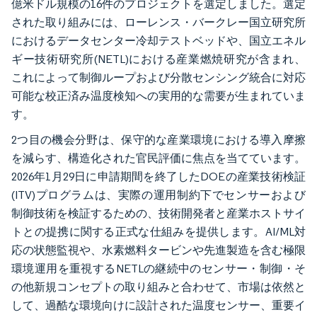
億米ドル規模の16件のプロジェクトを選定しました。選定
された取り組みには、ローレンス・バークレー国立研究所
におけるデータセンター冷却テストベッドや、国立エネル
ギー技術研究所(NETL)における産業燃焼研究が含まれ、
これによって制御ループおよび分散センシング統合に対応
可能な校正済み温度検知への実用的な需要が生まれていま
す。
2つ目の機会分野は、保守的な産業環境における導入摩擦
を減らす、構造化された官民評価に焦点を当てています。
2026年1月29日に申請期間を終了したDOEの産業技術検証
(ITV)プログラムは、実際の運用制約下でセンサーおよび
制御技術を検証するための、技術開発者と産業ホストサイ
トとの提携に関する正式な仕組みを提供します。AI/ML対
応の状態監視や、水素燃料タービンや先進製造を含む極限
環境運用を重視するNETLの継続中のセンサー・制御・そ
の他新規コンセプトの取り組みと合わせて、市場は依然と
して、過酷な環境向けに設計された温度センサー、重要イ