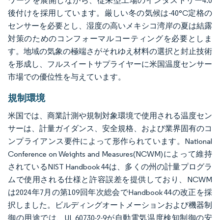
ワークを展開しながら、従来型工場のインダストリー4.0
後付けを採用しています。厳しい冬の気候は-40°C定格の
センサーを必要とし、湿度の高いメキシコ湾岸の夏は結露
対策のためのコンフォーマルコーティングを必要としま
す。地域の気象の極端さがそれゆえ材料の選択と封止技術
を形成し、フルスイートサプライヤーに米国温度センサー
市場での優位性を与えています。
規制環境
米国では、商業計測や規制対象環境で使用される温度セン
サーは、計量ガイダンス、安全規格、および業界固有のコ
ンプライアンス要件によって形作られています。National
Conference on Weights and Measures(NCWM)によって維持
されているNIST Handbook 44は、多くの州の計量プログラ
ムで使用される仕様と許容誤差を提供しており、NCWM
は2024年7月の第109回年次総会でHandbook 44の改正を採
択しました。ビルディングオートメーションおよび機器制
御の用途では、UL 60730-2-9が自動電気温度検知制御の安