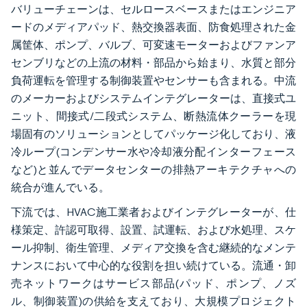
バリューチェーンは、セルロースベースまたはエンジニア
ードのメディアパッド、熱交換器表面、防食処理された金
属筐体、ポンプ、バルブ、可変速モーターおよびファンア
センブリなどの上流の材料・部品から始まり、水質と部分
負荷運転を管理する制御装置やセンサーも含まれる。中流
のメーカーおよびシステムインテグレーターは、直接式ユ
ニット、間接式/二段式システム、断熱流体クーラーを現
場固有のソリューションとしてパッケージ化しており、液
冷ループ(コンデンサー水や冷却液分配インターフェース
など)と並んでデータセンターの排熱アーキテクチャへの
統合が進んでいる。
下流では、HVAC施工業者およびインテグレーターが、仕
様策定、許認可取得、設置、試運転、および水処理、スケ
ール抑制、衛生管理、メディア交換を含む継続的なメンテ
ナンスにおいて中心的な役割を担い続けている。流通・卸
売ネットワークはサービス部品(パッド、ポンプ、ノズ
ル、制御装置)の供給を支えており、大規模プロジェクト