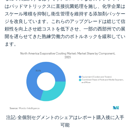
はパッドマトリックスに直接抗菌処理を施し、化学企業は
スケール堆積を抑制し衛生管理を維持する添加剤パッケー
ジを改良しています。これらのアップグレードは総じて信
頼性を向上させ総コストを低下させ、一部の西部州での展
開を遅らせてきた熟練労働力のボトルネックを緩和してい
ます。
注記: 全個別セグメントのシェアはレポート購入後に入手
画像 © Mordor Intelligence。再利用にはCC BY 4.0の表示が必要です。
可能