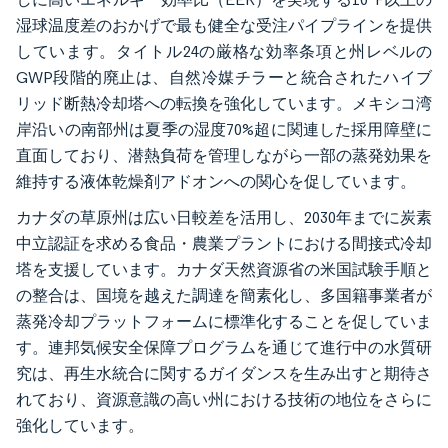
湿球温度差のおかげで最も健全な受注パイプラインを提供
しています。タイトル24の厳格な効率条項と州レベルの
GWP段階的廃止は、自然冷媒チラーと統合されたハイブ
リッド断熱冷却塔への転換を強化しています。メキシコ湾
岸沿いの南部州は夏季の湿度70%超に関連した採用障壁に
直面しており、潜熱負荷を管理しながら一部の蒸発効果を
維持する液体乾燥剤アドオンへの関心を促しています。
カナダの草原州は広い日較差を活用し、2030年までに炭素
中立認証を求める食品・農業プラントにおける間接式冷却
塔を支援しています。カナダ天然資源省の米国試験手順と
の整合は、国境を越えた調達を簡素化し、多国籍事業者が
蒸発冷却プラットフォームに標準化することを促していま
す。連邦気候安全保障プログラムを通じて進行中の水質研
究は、再生水統合に関するガイダンスを生み出すと期待さ
れており、資源意識の高い州における技術の地位をさらに
強化しています。