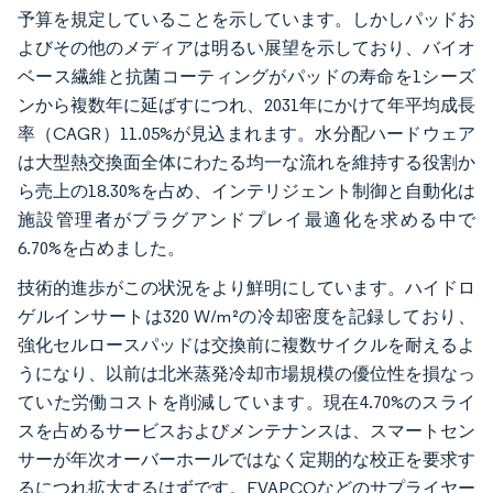
予算を規定していることを示しています。しかしパッドお
よびその他のメディアは明るい展望を示しており、バイオ
ベース繊維と抗菌コーティングがパッドの寿命を1シーズ
ンから複数年に延ばすにつれ、2031年にかけて年平均成長
率（CAGR）11.05%が見込まれます。水分配ハードウェア
は大型熱交換面全体にわたる均一な流れを維持する役割か
ら売上の18.30%を占め、インテリジェント制御と自動化は
施設管理者がプラグアンドプレイ最適化を求める中で
6.70%を占めました。
技術的進歩がこの状況をより鮮明にしています。ハイドロ
ゲルインサートは320 W/m²の冷却密度を記録しており、
強化セルロースパッドは交換前に複数サイクルを耐えるよ
うになり、以前は北米蒸発冷却市場規模の優位性を損なっ
ていた労働コストを削減しています。現在4.70%のスライ
スを占めるサービスおよびメンテナンスは、スマートセン
サーが年次オーバーホールではなく定期的な校正を要求す
るにつれ拡大するはずです。EVAPCOなどのサプライヤー