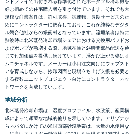
ンドプレイで出荷される標準化されたポータブル冷却機を
好む初めての住宅購入者を引き付けています。それでも大
規模な商業案件は、許可取得、試運転、長期サービスのた
めにコントラクターに依存しており、これが純粋なデジタ
ル競合他社からの緩衝材となっています。流通業者は特に
熱波時に北米蒸発冷却市場シェアにおける交換用パッドお
よびポンプが急増する際、地域在庫と24時間部品配送を通
じて付加価値を提供し続けています。浮かび上がる姿はオ
ムニチャネルです。メーカーは小口注文向けにウェブスト
アを育成しながら、捺印図面と現場立ち上げ支援を必要と
する複数ユニットプロジェクト向けにコントラクターネッ
トワークを育成しています。
地域分析
北米蒸発冷却市場は、湿度プロファイル、水政策、産業構
成によって顕著な地域的偏りを示しています。アリゾナか
らネバダにかけての米国西部砂漠地帯は、大量の水使用な
しに高いエネルギー効率比（EER）を実現する10°F以上の