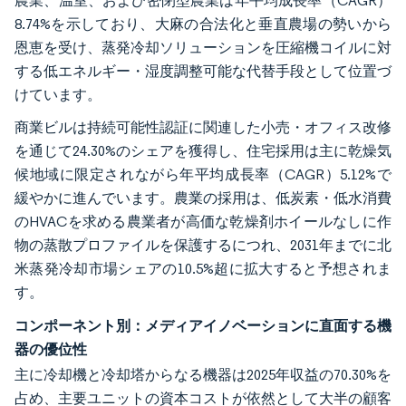
農業、温室、および密閉型農業は年平均成長率（CAGR）
8.74%を示しており、大麻の合法化と垂直農場の勢いから
恩恵を受け、蒸発冷却ソリューションを圧縮機コイルに対
する低エネルギー・湿度調整可能な代替手段として位置づ
けています。
商業ビルは持続可能性認証に関連した小売・オフィス改修
を通じて24.30%のシェアを獲得し、住宅採用は主に乾燥気
候地域に限定されながら年平均成長率（CAGR）5.12%で
緩やかに進んでいます。農業の採用は、低炭素・低水消費
のHVACを求める農業者が高価な乾燥剤ホイールなしに作
物の蒸散プロファイルを保護するにつれ、2031年までに北
米蒸発冷却市場シェアの10.5%超に拡大すると予想されま
す。
コンポーネント別：メディアイノベーションに直面する機
器の優位性
主に冷却機と冷却塔からなる機器は2025年収益の70.30%を
占め、主要ユニットの資本コストが依然として大半の顧客