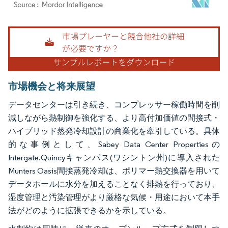
画像 © Mordor Intelligence。再利用にはCC BY 4.0の表示が必要です。
市場機会と将来展望
データセンターは引き続き、コンプレッサー稼働時間を削
減しながら熱制御を強化する、より高付加価値の間接式・
ハイブリッド蒸発冷却設計の商業化を牽引している。具体
的な事例として、Sabey Data Center Propertiesの
Intergate.Quincyキャンパス(ワシントン州)に導入された
Munters Oasis間接蒸発冷却は、ポリマー熱交換器を用いて
データホールに水分を加えることなく排熱を行っており、
湿度管理と汚染管理がより厳格な気候・用途において本手
法がどのように拡張できるかを示している。