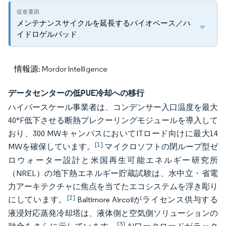
メンテナンスサイクルを延長するバイオベース／ハ
イドロゲルパッド
情報源: Mordor Intelligence
データセンターの低PUE冷却への移行
ハイパースケール事業者は、コンデンサー入口温度を最大
40°F低下させる断熱プレクーリングモジュールを導入して
おり、300 MWキャンパスにおいてITロード向けに最大14
[1]
MWを確保しています。
マイクロソフトの閉ループ型ゼ
ロウォーター設計と米国再生可能エネルギー研究所
（NREL）の地下熱エネルギー貯蔵試験は、水中立・省電
力アーキテクチャに焦点を当てたエコシステムを浮き彫り
[2]
にしています。
Baltimore Aircoilがライセンス供与する
液浸対応蒸発冷却塔は、液体側と空気側ソリューションの
[3]