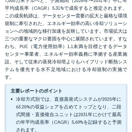
7,000万米ドルへと、予測期間（2026年〜2031年）中に年
平均成長率（CAGR）5.31%で成長すると推定されます。
この成長軌跡は、データセンター需要の拡大と厳格な環境
規制に牽引された、エネルギー効率の高い冷却ソリューシ
ョンへの地域的な移行加速を反映しています。市場拡大は
三つの重要なマクロ要因を中心に展開されています。すな
わち、PUE（電力使用効率）1.1未満を目標とするデータ
センター事業者、エネルギー効率義務に準拠する産業施
設、そして従来の蒸発冷却塔よりもハイブリッド断熱シス
テムを優先する水不足地域における冷却規制の実施で
す。
主要レポートのポイント
冷却方式別では、直接蒸発式システムが2025年に
63.20%の収益シェアを占めてトップとなり、二段
式間接・直接複合ユニットは2031年にかけて最高
の年平均成長率（CAGR）5.69%を記録すると予測
されます。