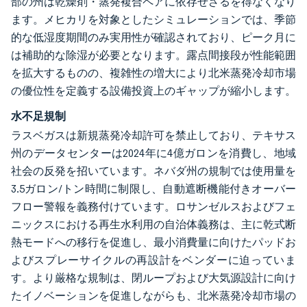
部の州は乾燥剤・蒸発複合ペアに依存せざるを得なくなり
ます。メヒカリを対象としたシミュレーションでは、季節
的な低湿度期間のみ実用性が確認されており、ピーク月に
は補助的な除湿が必要となります。露点間接段が性能範囲
を拡大するものの、複雑性の増大により北米蒸発冷却市場
の優位性を定義する設備投資上のギャップが縮小します。
水不足規制
ラスベガスは新規蒸発冷却許可を禁止しており、テキサス
州のデータセンターは2024年に4億ガロンを消費し、地域
社会の反発を招いています。ネバダ州の規制では使用量を
3.5ガロン/トン時間に制限し、自動遮断機能付きオーバー
フロー警報を義務付けています。ロサンゼルスおよびフェ
ニックスにおける再生水利用の自治体義務は、主に乾式断
熱モードへの移行を促進し、最小消費量に向けたパッドお
よびスプレーサイクルの再設計をベンダーに迫っていま
す。より厳格な規制は、閉ループおよび大気源設計に向け
たイノベーションを促進しながらも、北米蒸発冷却市場の