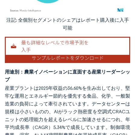
注記: 全個別セグメントのシェアはレポート購入後に入手
画像 © Mordor Intelligence。再利用にはCC BY 4.0の表示が必要です。
可能
用途別：農業イノベーションに直面する産業リーダーシッ
プ
産業プラントは2025年収益の36.60%を生み出しており、堅
牢な運用とエネルギー節約を優先する食品、化学、一般製
造業の負荷によって牽引されています。データセンターは
規模は小さいものの、AIがラック熱密度を空調式CRACユ
ニットの処理能力を超えるレベルに加速させるにつれ、年
平均成長率（CAGR）5.34%で成長しています。制御環境