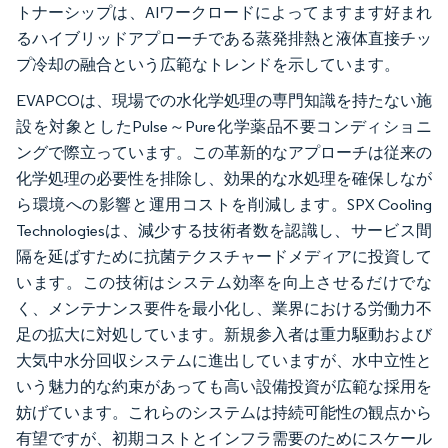
トナーシップは、AIワークロードによってますます好まれ
るハイブリッドアプローチである蒸発排熱と液体直接チッ
プ冷却の融合という広範なトレンドを示しています。
EVAPCOは、現場での水化学処理の専門知識を持たない施
設を対象としたPulse～Pure化学薬品不要コンディショニ
ングで際立っています。この革新的なアプローチは従来の
化学処理の必要性を排除し、効果的な水処理を確保しなが
ら環境への影響と運用コストを削減します。SPX Cooling
Technologiesは、減少する技術者数を認識し、サービス間
隔を延ばすために抗菌テクスチャードメディアに投資して
います。この技術はシステム効率を向上させるだけでな
く、メンテナンス要件を最小化し、業界における労働力不
足の拡大に対処しています。新規参入者は重力駆動および
大気中水分回収システムに進出していますが、水中立性と
いう魅力的な約束があっても高い設備投資が広範な採用を
妨げています。これらのシステムは持続可能性の観点から
有望ですが、初期コストとインフラ需要のためにスケール