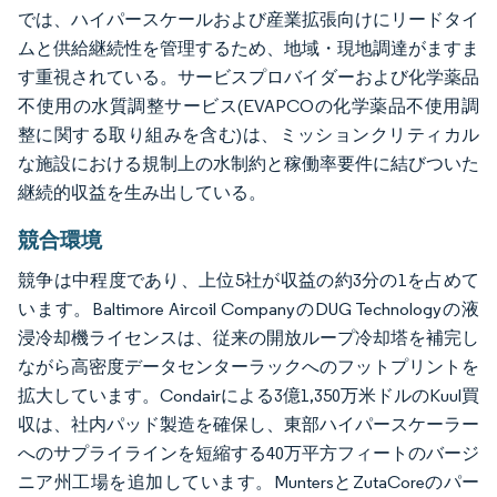
では、ハイパースケールおよび産業拡張向けにリードタイ
ムと供給継続性を管理するため、地域・現地調達がますま
す重視されている。サービスプロバイダーおよび化学薬品
不使用の水質調整サービス(EVAPCOの化学薬品不使用調
整に関する取り組みを含む)は、ミッションクリティカル
な施設における規制上の水制約と稼働率要件に結びついた
継続的収益を生み出している。
競合環境
競争は中程度であり、上位5社が収益の約3分の1を占めて
います。Baltimore Aircoil CompanyのDUG Technologyの液
浸冷却機ライセンスは、従来の開放ループ冷却塔を補完し
ながら高密度データセンターラックへのフットプリントを
拡大しています。Condairによる3億1,350万米ドルのKuul買
収は、社内パッド製造を確保し、東部ハイパースケーラー
へのサプライラインを短縮する40万平方フィートのバージ
ニア州工場を追加しています。MuntersとZutaCoreのパー