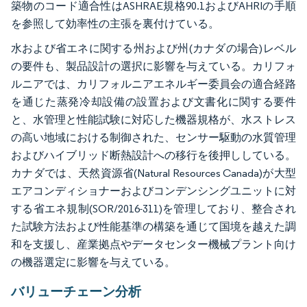
築物のコード適合性はASHRAE規格90.1およびAHRIの手順
を参照して効率性の主張を裏付けている。
水および省エネに関する州および州(カナダの場合)レベル
の要件も、製品設計の選択に影響を与えている。カリフォ
ルニアでは、カリフォルニアエネルギー委員会の適合経路
を通じた蒸発冷却設備の設置および文書化に関する要件
と、水管理と性能試験に対応した機器規格が、水ストレス
の高い地域における制御された、センサー駆動の水質管理
およびハイブリッド断熱設計への移行を後押ししている。
カナダでは、天然資源省(Natural Resources Canada)が大型
エアコンディショナーおよびコンデンシングユニットに対
する省エネ規制(SOR/2016-311)を管理しており、整合され
た試験方法および性能基準の構築を通じて国境を越えた調
和を支援し、産業拠点やデータセンター機械プラント向け
の機器選定に影響を与えている。
バリューチェーン分析