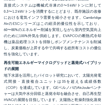
直接式システムは機械式冷凍の3〜5 kW/トンに対して
0.3〜1.2 kW/トンを消費するにとどまり、既存施設の改修
における電気インフラ需要を縮小させます。Cambridge
AirのESCシリーズはこの経済的優位性を示しており、
60〜80%のエネルギー削減を実現しながら室内空気質向上
のために100%外気を供給します。EVAPCOの断熱式冷却
機は薬品処理コストを排除しポンプメンテナンスを削減
し、炭素価格が上昇する中で共鳴する総所有コストの優位
性を強化しています。
再生可能エネルギーマイクログリッドと蒸発式ハイブリッ
ドの展開
地下水源を活用したパイロット研究において、太陽光発電
式間接・直接複合ユニットは35を超える成績係数
（COP）を達成しています。GEベルノバのAirJouleベンチ
ャーは大気中水分回収と蒸発冷却を融合させ、自己再生型
HVACの展開を目指しています。太陽熱と乾燥剤強化蒸発