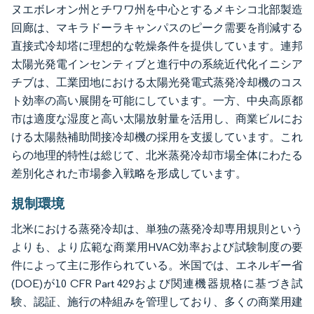
ヌエボレオン州とチワワ州を中心とするメキシコ北部製造
回廊は、マキラドーラキャンパスのピーク需要を削減する
直接式冷却塔に理想的な乾燥条件を提供しています。連邦
太陽光発電インセンティブと進行中の系統近代化イニシア
チブは、工業団地における太陽光発電式蒸発冷却機のコス
ト効率の高い展開を可能にしています。一方、中央高原都
市は適度な湿度と高い太陽放射量を活用し、商業ビルにお
ける太陽熱補助間接冷却機の採用を支援しています。これ
らの地理的特性は総じて、北米蒸発冷却市場全体にわたる
差別化された市場参入戦略を形成しています。
規制環境
北米における蒸発冷却は、単独の蒸発冷却専用規則という
よりも、より広範な商業用HVAC効率および試験制度の要
件によって主に形作られている。米国では、エネルギー省
(DOE)が10 CFR Part 429および関連機器規格に基づき試
験、認証、施行の枠組みを管理しており、多くの商業用建