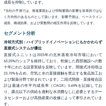
成長を抑制しています。
*当社の予測では、推進要因および抑制要因の影響を加算的ではな
く方向性のあるものとして扱います。影響予測は、ベースライン
成長、構成効果、および変数間の相互作用を反映しています。
セグメント分析
冷却方式別：ハイブリッドイノベーションにもかかわらず
直接式システムが優位
直接式ユニットは2025年の北米蒸発冷却市場において
63.20%のシェアを維持しており、乾燥した西部施設への数
十年にわたる設置実績を反映しています。間接式冷却塔は
23.70%を占め、空気と水の直接接触を禁止する食品加工お
よび製薬分野で好まれています。二段式間接・直接複合設
計は最速の年平均成長率（CAGR）5.69%を記録してお
り、露点以下の供給を過剰な水消費なしに必要とするデー
タセンターおよび高熱産業の改修によって牽引されていま
す。