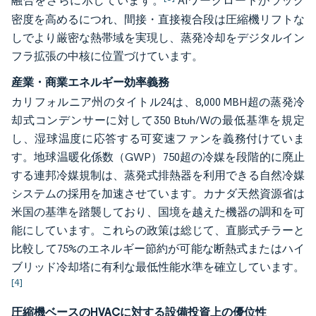
融合をさらに示しています。
AIワークロードがラック
密度を高めるにつれ、間接・直接複合段は圧縮機リフトな
しでより厳密な熱帯域を実現し、蒸発冷却をデジタルイン
フラ拡張の中核に位置づけています。
産業・商業エネルギー効率義務
カリフォルニア州のタイトル24は、8,000 MBH超の蒸発冷
却式コンデンサーに対して350 Btuh/Wの最低基準を規定
し、湿球温度に応答する可変速ファンを義務付けていま
す。地球温暖化係数（GWP）750超の冷媒を段階的に廃止
する連邦冷媒規制は、蒸発式排熱器を利用できる自然冷媒
システムの採用を加速させています。カナダ天然資源省は
米国の基準を踏襲しており、国境を越えた機器の調和を可
能にしています。これらの政策は総じて、直膨式チラーと
比較して75%のエネルギー節約が可能な断熱式またはハイ
ブリッド冷却塔に有利な最低性能水準を確立しています。
[4]
圧縮機ベースのHVACに対する設備投資上の優位性