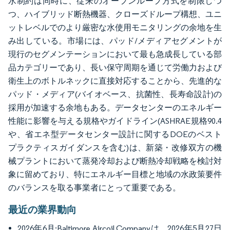
水制約は同時に、従来のオープンループ方式を制限しつ
つ、ハイブリッド断熱機器、クローズドループ構想、ユニ
ットレベルでのより厳密な水使用モニタリングの余地を生
み出している。市場には、パッド/メディアセグメントが
現行のセグメンテーションにおいて最も急成長している部
品カテゴリーであり、長い保守周期を通じて労働力および
衛生上のボトルネックに直接対応することから、先進的な
パッド・メディア(バイオベース、抗菌性、長寿命設計)の
採用が加速する余地もある。データセンターのエネルギー
性能に影響を与える規格やガイドライン(ASHRAE規格90.4
や、省エネ型データセンター設計に関するDOEのベスト
プラクティスガイダンスを含む)は、新築・改修双方の機
械プラントにおいて蒸発冷却および断熱冷却戦略を検討対
象に留めており、特にエネルギー目標と地域の水政策要件
のバランスを取る事業者にとって重要である。
最近の業界動向
2026年6月:Baltimore Aircoil Companyは、2026年5月27日