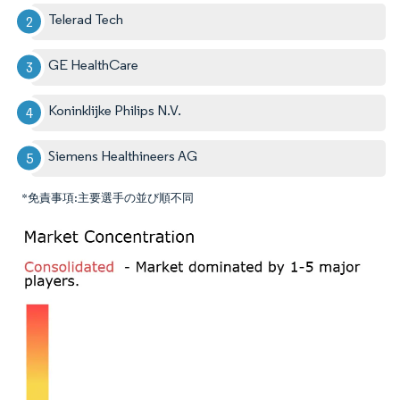
Telerad Tech
GE HealthCare
Koninklijke Philips N.V.
Siemens Healthineers AG
*免責事項:主要選手の並び順不同