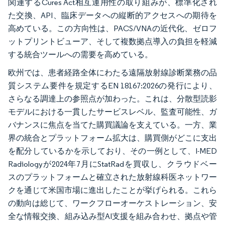
関連するCures Act相互運用性の取り組みが、標準化され
た交換、API、臨床データへの縦断的アクセスへの期待を
高めている。この方向性は、PACS/VNAの近代化、ゼロフ
ットプリントビューア、そして複数拠点導入の負担を軽減
する統合ツールへの需要を高めている。
欧州では、患者経路全体にわたる遠隔放射線診断業務の品
質システム要件を規定するEN 18167:2026の発行により、
さらなる調達上の参照点が加わった。これは、分散型読影
モデルにおける一貫したサービスレベル、監査可能性、ガ
バナンスに焦点を当てた購買議論を支えている。一方、業
界の統合とプラットフォーム拡大は、購買側がどこに支出
を配分しているかを示しており、その一例として、I-MED
Radiologyが2024年7月にStatRadを買収し、クラウドベー
スのプラットフォームと確立された放射線科医ネットワー
クを通じて米国市場に進出したことが挙げられる。これら
の動向は総じて、ワークフローオーケストレーション、安
全な情報交換、組み込み型AI支援を組み合わせ、拠点や管