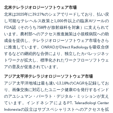
北米テレラジオロジーソフトウェア市場
北米は2025年に39.27%のシェアでリードしており、払い戻
し可能なテレヘルス政策と1,000件以上の臨床AIツールの
FDA認（そのうち758件が放射線科を対象）に支えられて
います。農村部へのアクセス推進施策は小規模病院への助
成金を提供し、テレラジオロジーソフトウェア市場をさら
に推進しています。ONRADがDirect Radiologyを吸収合併
するなどの継続的な合併により、独立したカバレッジネッ
トワークが拡大し、標準化されたワークフローソフトウェ
アの普及が促進されています。
アジア太平洋テレラジオロジーソフトウェア市場
アジア太平洋地域は最も速い13.18%のCAGRを記録してお
り、画像交換に対応したユニーク健康IDを発行するインド
のアユシュマン・バーラト・デジタル・ミッションが支え
ています。インドネシアによるPT. Teleradiologi Center
Indonesiaの設立はサブスペシャリストへのアクセスを拡