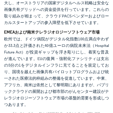
大し、オーストラリアの国家デジタルヘルス戦略は安全な
画像共有グリッドへの資金提供を行っています。これらの
取り組みが相まって、クラウドPACSベンダーおよびロー
カルスタートアップの参入障壁を低下させています。
EMEAおよび南米テレラジオロジーソフトウェア市場
欧州では、ドイツ病院がデジタル化指数100点満点中わず
か33.3点と評価された40億ユーロの病院未来法（Hospital
Future Act）が投資ギャップを浮き彫りにし、着実な普及
が進んでいます。EUの復興・強靭化ファシリティは支出
の5分の1をデジタルインフラに充てることを規定してお
り、国境を越えた画像共有パイロットプログラムおよび統
一された医療法的枠組みの整備を促進しています。中東、
アフリカ、南米は依然として黎明期にありますが、パブリ
ッククラウドの展開および都市部のがんセンター建設がテ
レラジオロジーソフトウェア市場の基盤的需要を形成しつ
つあります。