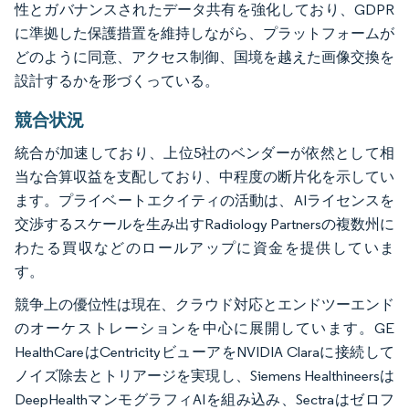
性とガバナンスされたデータ共有を強化しており、GDPR
に準拠した保護措置を維持しながら、プラットフォームが
どのように同意、アクセス制御、国境を越えた画像交換を
設計するかを形づくっている。
競合状況
統合が加速しており、上位5社のベンダーが依然として相
当な合算収益を支配しており、中程度の断片化を示してい
ます。プライベートエクイティの活動は、AIライセンスを
交渉するスケールを生み出すRadiology Partnersの複数州に
わたる買収などのロールアップに資金を提供していま
す。
競争上の優位性は現在、クラウド対応とエンドツーエンド
のオーケストレーションを中心に展開しています。GE
HealthCareはCentricityビューアをNVIDIA Claraに接続して
ノイズ除去とトリアージを実現し、Siemens Healthineersは
DeepHealthマンモグラフィAIを組み込み、Sectraはゼロフ