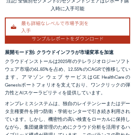
注記: 全個別セグメントのセグメントシェアはレポート購
画像 © Mordor Intelligence。再利用にはCC BY 4.0の表示が必要です。
入時に入手可能
展開モード別:
クラウドインフラが市場変革を加速
クラウドインストールは2025年のテレラジオロジーソフト
ウェア市場の61.83%を占め、12.55%のCAGRで推移してい
ます。アマゾン ウェブ サービスはGE HealthCareの
Genesisポートフォリオを支えており、ワンクリックの弾
力性とAIスケーラビリティを提供しています。
オンプレミスシステムは、独自のレイテンシーまたはデー
タ主権要件を持つ防衛・学術センターで引き続き利用され
ています。しかし、機密性の高い検査をローカルに保持し
ながら、集団健康管理のためにクラウド分析を活用するハ
イブリッド構成が登場しています。このバランスの取れた