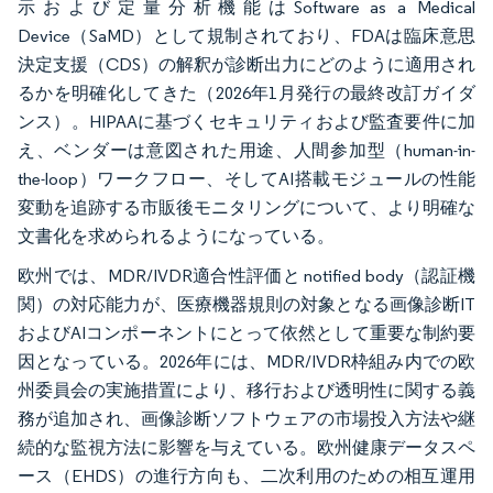
示および定量分析機能はSoftware as a Medical
Device（SaMD）として規制されており、FDAは臨床意思
決定支援（CDS）の解釈が診断出力にどのように適用され
るかを明確化してきた（2026年1月発行の最終改訂ガイダ
ンス）。HIPAAに基づくセキュリティおよび監査要件に加
え、ベンダーは意図された用途、人間参加型（human-in-
the-loop）ワークフロー、そしてAI搭載モジュールの性能
変動を追跡する市販後モニタリングについて、より明確な
文書化を求められるようになっている。
欧州では、MDR/IVDR適合性評価と notified body（認証機
関）の対応能力が、医療機器規則の対象となる画像診断IT
およびAIコンポーネントにとって依然として重要な制約要
因となっている。2026年には、MDR/IVDR枠組み内での欧
州委員会の実施措置により、移行および透明性に関する義
務が追加され、画像診断ソフトウェアの市場投入方法や継
続的な監視方法に影響を与えている。欧州健康データスペ
ース（EHDS）の進行方向も、二次利用のための相互運用