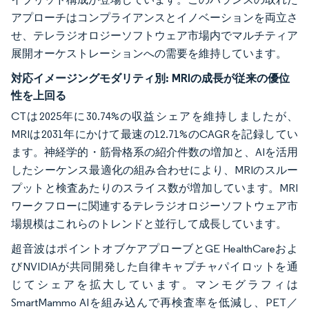
アプローチはコンプライアンスとイノベーションを両立さ
せ、テレラジオロジーソフトウェア市場内でマルチティア
展開オーケストレーションへの需要を維持しています。
対応イメージングモダリティ別:
MRIの成長が従来の優位
性を上回る
CTは2025年に30.74%の収益シェアを維持しましたが、
MRIは2031年にかけて最速の12.71%のCAGRを記録してい
ます。神経学的・筋骨格系の紹介件数の増加と、AIを活用
したシーケンス最適化の組み合わせにより、MRIのスルー
プットと検査あたりのスライス数が増加しています。MRI
ワークフローに関連するテレラジオロジーソフトウェア市
場規模はこれらのトレンドと並行して成長しています。
超音波はポイントオブケアプローブとGE HealthCareおよ
びNVIDIAが共同開発した自律キャプチャパイロットを通
じてシェアを拡大しています。マンモグラフィは
SmartMammo AIを組み込んで再検査率を低減し、PET／