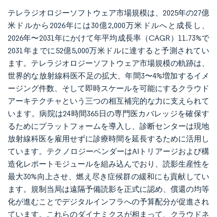
テレラジオロジーソフトウェア市場規模は、2025年の27億
米ドルから2026年には30億2,000万米ドルへと成長し、
2026年〜2031年にかけて年平均成長率（CAGR）11.73%で
2031年までに52億5,000万米ドルに達すると予測されてい
ます。テレラジオロジーソフトウェア市場規模の軌跡は、
世界的な放射線科医不足の拡大、年間3〜4%増加するイメ
ージング件数、そして即時スケールを可能にするクラウド
アーキテクチャという三つの相互補完的な力に支えられて
います。病院は24時間365日の専門医カバレッジを確保す
るためにプラットフォームを導入し、診断センターは現地
放射線科医を雇用せずに診療時間を延長するために活用し
ています。テクノロジーベンダーはAIトリアージおよび構
造化レポートモジュールを組み込んでおり、読影生産性を
最大30%向上させ、燃え尽き症候群の緩和にも貢献してい
ます。規制当局は遠隔予備読影を正式に認め、償還の均等
化が進むことでデジタルインフラへの予算配分が促進され
ています。これらのダイナミクスが相まって、クラウドネ