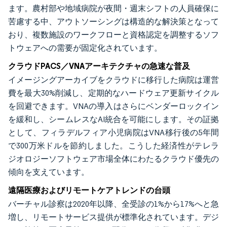
ます。農村部や地域病院が夜間・週末シフトの人員確保に
苦慮する中、アウトソーシングは構造的な解決策となって
おり、複数施設のワークフローと資格認定を調整するソフ
トウェアへの需要が固定化されています。
クラウドPACS／VNAアーキテクチャの急速な普及
イメージングアーカイブをクラウドに移行した病院は運営
費を最大30%削減し、定期的なハードウェア更新サイクル
を回避できます。VNAの導入はさらにベンダーロックイン
を緩和し、シームレスなAI統合を可能にします。その証拠
として、フィラデルフィア小児病院はVNA移行後の5年間
で300万米ドルを節約しました。こうした経済性がテレラ
ジオロジーソフトウェア市場全体にわたるクラウド優先の
傾向を支えています。
遠隔医療およびリモートケアトレンドの台頭
バーチャル診察は2020年以降、全受診の1%から17%へと急
増し、リモートサービス提供が標準化されています。デジ