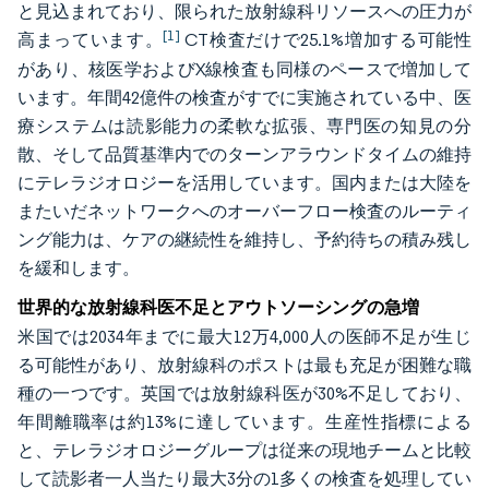
と見込まれており、限られた放射線科リソースへの圧力が
[1]
高まっています。
CT検査だけで25.1%増加する可能性
があり、核医学およびX線検査も同様のペースで増加して
います。年間42億件の検査がすでに実施されている中、医
療システムは読影能力の柔軟な拡張、専門医の知見の分
散、そして品質基準内でのターンアラウンドタイムの維持
にテレラジオロジーを活用しています。国内または大陸を
またいだネットワークへのオーバーフロー検査のルーティ
ング能力は、ケアの継続性を維持し、予約待ちの積み残し
を緩和します。
世界的な放射線科医不足とアウトソーシングの急増
米国では2034年までに最大12万4,000人の医師不足が生じ
る可能性があり、放射線科のポストは最も充足が困難な職
種の一つです。英国では放射線科医が30%不足しており、
年間離職率は約13%に達しています。生産性指標による
と、テレラジオロジーグループは従来の現地チームと比較
して読影者一人当たり最大3分の1多くの検査を処理してい