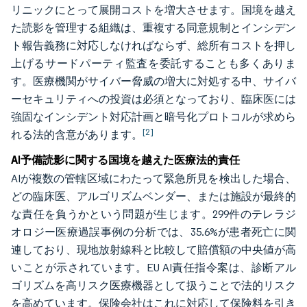
リニックにとって展開コストを増大させます。国境を越え
た読影を管理する組織は、重複する同意規制とインシデン
ト報告義務に対応しなければならず、総所有コストを押し
上げるサードパーティ監査を委託することも多くありま
す。医療機関がサイバー脅威の増大に対処する中、サイバ
ーセキュリティへの投資は必須となっており、臨床医には
強固なインシデント対応計画と暗号化プロトコルが求めら
[2]
れる法的含意があります。
AI予備読影に関する国境を越えた医療法的責任
AIが複数の管轄区域にわたって緊急所見を検出した場合、
どの臨床医、アルゴリズムベンダー、または施設が最終的
な責任を負うかという問題が生じます。299件のテレラジ
オロジー医療過誤事例の分析では、35.6%が患者死亡に関
連しており、現地放射線科と比較して賠償額の中央値が高
いことが示されています。EU AI責任指令案は、診断アル
ゴリズムを高リスク医療機器として扱うことで法的リスク
を高めています。保険会社はこれに対応して保険料を引き