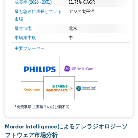
成長率 (2026 - 2031)
11.73% CAGR
最も急速に成長している
アジア太平洋
市場
最大市場
北米
市場集中度
中
画像 © Mordor Intelligence。再利用にはCC BY 4.0の表示が必要です。
主要プレーヤー
*免責事項:主要選手の並び順不同
Mordor Intelligenceによるテレラジオロジーソ
フトウェア市場分析