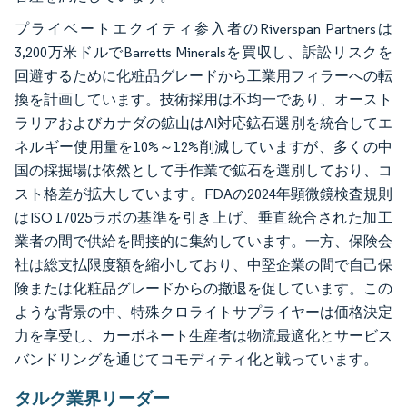
プライベートエクイティ参入者のRiverspan Partnersは
3,200万米ドルでBarretts Mineralsを買収し、訴訟リスクを
回避するために化粧品グレードから工業用フィラーへの転
換を計画しています。技術採用は不均一であり、オースト
ラリアおよびカナダの鉱山はAI対応鉱石選別を統合してエ
ネルギー使用量を10%～12%削減していますが、多くの中
国の採掘場は依然として手作業で鉱石を選別しており、コ
スト格差が拡大しています。FDAの2024年顕微鏡検査規則
はISO 17025ラボの基準を引き上げ、垂直統合された加工
業者の間で供給を間接的に集約しています。一方、保険会
社は総支払限度額を縮小しており、中堅企業の間で自己保
険または化粧品グレードからの撤退を促しています。この
ような背景の中、特殊クロライトサプライヤーは価格決定
力を享受し、カーボネート生産者は物流最適化とサービス
バンドリングを通じてコモディティ化と戦っています。
タルク業界リーダー