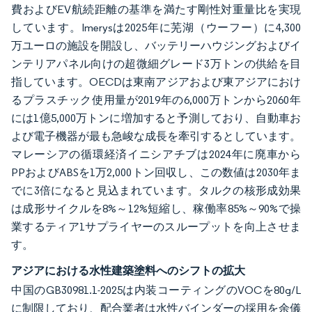
費およびEV航続距離の基準を満たす剛性対重量比を実現
しています。Imerysは2025年に芜湖（ウーフー）に4,300
万ユーロの施設を開設し、バッテリーハウジングおよびイ
ンテリアパネル向けの超微細グレード3万トンの供給を目
指しています。OECDは東南アジアおよび東アジアにおけ
るプラスチック使用量が2019年の6,000万トンから2060年
には1億5,000万トンに増加すると予測しており、自動車お
よび電子機器が最も急峻な成長を牽引するとしています。
マレーシアの循環経済イニシアチブは2024年に廃車から
PPおよびABSを1万2,000トン回収し、この数値は2030年ま
でに3倍になると見込まれています。タルクの核形成効果
は成形サイクルを8%～12%短縮し、稼働率85%～90%で操
業するティア1サプライヤーのスループットを向上させま
す。
アジアにおける水性建築塗料へのシフトの拡大
中国のGB30981.1-2025は内装コーティングのVOCを80g/L
に制限しており、配合業者は水性バインダーの採用を余儀