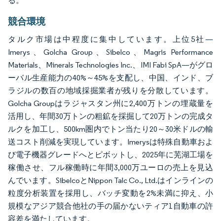
る。
競合環境
タルク市場は中程度に集中しています。上位5社—
Imerys、Golcha Group、Sibelco、Magris Performance
Materials、Minerals Technologies Inc.、IMI Fabi SpA—がグロ
ーバル生産能力の40%～45%を支配し、中国、インド、ブ
ラジルの数百の地域採掘業者が残りを分散しています。
Golcha Groupはラジャスタン州に2,400万トンの埋蔵量を
活用し、年間30万トンの粗鉱を採掘して20万トンの完成タ
ルクを加工し、500km圏内でトン当たり20～30米ドルの輸
送コスト削減を実現しています。Imerysは特殊自動車およ
び電子機器グレードへとピボットし、2025年に芜湖工場を
稼働させ、フル稼働時に年間3,000万ユーロの売上を見込
んでいます。SibelcoとNippon Talc Co., Ltd.はインラインの
粒度分析装置を採用し、バッチ変動を2%未満に抑え、小
規模なアジア競合他社の手の届かないティア1自動車の許
容差を満たしています。