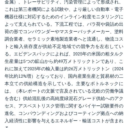
金属）、トレーサビリティ、汚染管理によって形成され、
これは第三者機関による試験や、より厳しい自動車・電子
機器仕様に対応するためのインライン粒度モニタリングに
よって支えられている。下流工程では、バラ荷や袋詰め出
荷の形でコンパウンダーやマスターバッチメーカー、塗料
調合業者、セラミック素地製造業者へと流通し、物流コス
トと輸入依存度が供給不足地域での競争力を左右してい
る。エビデンスパックによれば、2025年の米国の粗タルク
生産量は5つの鉱山から約49万メトリックトンであり、こ
れに加えて2025年の輸入量は約26万メトリックトン（2024
年比約12%増）となっており、国内産業生産と貿易材の二
本立ての供給構造を示している。主要なボトルネックに
は、（本レポートの文脈で言及されている北欧の労働争議
を含む）供給混乱後の高純度緑泥石グレード供給へのアク
セス、アスベストリスク管理に関するバイヤー試験要件の
進化、コンパウンディングおよびコーティング拠点への納
入経済性に影響を与えるエネルギー・輸送コストが含まれ