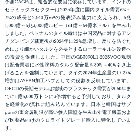
予測CAGRは、複合的な要因に依存しています。インドの
セラミックスセクターは2025年度に国内タイル需要6%～
7%の成長と2,540万m²の発表済み能力に支えられ、5兆
1,000億～5兆3,000億ルピー（61億～64億米ドル）を生み出
しました。ベトナムのタイル輸出は中国製品に対するアン
チダンピング裁定後の2024年に22%急増し、反りを防ぐた
めにより細かいタルクを必要とするローラーキルン改造へ
の投資を促進しました。中国のGB30981.1-2025 VOC規制
は配合業者に水性塗料のタルク配合量を30%～40%引き上
げることを強制しています。タイの2024年生産量の17.27%
増加はASEAN加工ハブとしての役割を反映しています。
OECDの長期モデルは地域のプラスチック需要が2060年ま
でに1億5,000万トンに3倍増すると予測しており、タルク
を軽量化の流れに組み込んでいます。日本と韓国はサブ
ppmの重金属制限が高い参入障壁を生み出す電子機器およ
び医薬品向けのクロライトグレード輸入に特化していま
す。