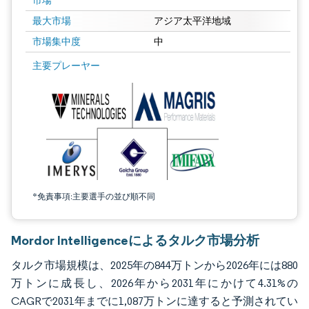
市場
最大市場
アジア太平洋地域
市場集中度
中
画像 © Mordor Intelligence。再利用にはCC BY 4.0の表示が必要です。
主要プレーヤー
*免責事項:主要選手の並び順不同
Mordor Intelligenceによるタルク市場分析
タルク市場規模は、2025年の844万トンから2026年には880
万トンに成長し、2026年から2031年にかけて4.31%の
CAGRで2031年までに1,087万トンに達すると予測されてい