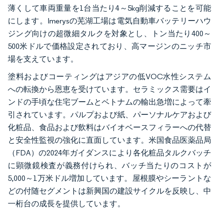
薄くして車両重量を1台当たり4～5kg削減することを可能
にします。Imerysの芜湖工場は電気自動車バッテリーハウ
ジング向けの超微細タルクを対象とし、トン当たり400～
500米ドルで価格設定されており、高マージンのニッチ市
場を支えています。
塗料およびコーティングはアジアの低VOC水性システム
への転換から恩恵を受けています。セラミックス需要はイ
ンドの手頃な住宅ブームとベトナムの輸出急増によって牽
引されています。パルプおよび紙、パーソナルケアおよび
化粧品、食品および飲料はバイオベースフィラーへの代替
と安全性監視の強化に直面しています。米国食品医薬品局
（FDA）の2024年ガイダンスにより各化粧品タルクバッチ
に顕微鏡検査が義務付けられ、バッチ当たりのコストが
5,000～1万米ドル増加しています。屋根膜やシーラントな
どの付随セグメントは新興国の建設サイクルを反映し、中
一桁台の成長を提供しています。