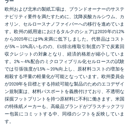
ラー
欧州および北米の製紙工場は、ブランドオーナーのサステ
ナビリティ要件を満たすために、沈降炭酸カルシウム、カ
オリン、セルロースナノファイバーへの移行を進めていま
す。欧州の紙用途におけるタルクのシェアは2020年の12%
から2025年には9%未満に低下しました。代替品はコスト
が5%～10%高いものの、EU排出権取引制度の下で炭素回
収クレジットの対象となり、経済的格差が縮小していま
す。2%～4%配合のミクロフィブリル化セルロースの試験
では引張強度が15%～20%向上し、原材料コストの増加を
相殺する坪量の軽量化が可能となっています。欧州委員会
が2028年を目標とする持続可能な製品のためのエコデザイ
ン規制案は、材料パスポートを義務付けており、不透明な
採掘フットプリントを持つ原材料に不利に働きます。米国
の特殊紙メーカーも、高級品ブランドがプラスチックフリ
ー包装にコミットする中、同様のシフトを反映していま
す。