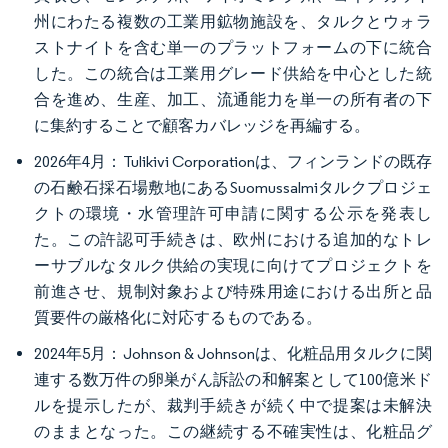
州にわたる複数の工業用鉱物施設を、タルクとウォラ
ストナイトを含む単一のプラットフォームの下に統合
した。この統合は工業用グレード供給を中心とした統
合を進め、生産、加工、流通能力を単一の所有者の下
に集約することで顧客カバレッジを再編する。
2026年4月：Tulikivi Corporationは、フィンランドの既存
の石鹸石採石場敷地にあるSuomussalmiタルクプロジェ
クトの環境・水管理許可申請に関する公示を発表し
た。この許認可手続きは、欧州における追加的なトレ
ーサブルなタルク供給の実現に向けてプロジェクトを
前進させ、規制対象および特殊用途における出所と品
質要件の厳格化に対応するものである。
2024年5月：Johnson & Johnsonは、化粧品用タルクに関
連する数万件の卵巣がん訴訟の和解案として100億米ド
ルを提示したが、裁判手続きが続く中で提案は未解決
のままとなった。この継続する不確実性は、化粧品グ