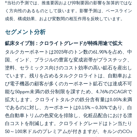
*当社の予測では、推進要因および抑制要因の影響を加算的ではな
く方向性のあるものとして扱います。影響予測は、ベースライン
成長、構成効果、および変数間の相互作用を反映しています。
セグメント分析
鉱床タイプ別：クロライトグレードが特殊用途で拡大
タルクカーボネートは2025年のトン数の61.90%を占め、中
国、インド、ブラジルの豊富な変成岩帯がプラスチック、
塗料、セラミックス向けのコスト効率の高い鉱石を産出し
ています。残りを占めるタルククロライトは、自動車およ
び電子機器の顧客が多くのカーボネート鉱石では達成不可
能な50ppm未満の鉄分制限を課すため、4.76%のCAGRで
拡大します。クロライトタルクの鉄分含有量は0.05%未満
であるのに対し、カーボネートは0.15%～0.30%であり、白
色自動車トリムの色変化を排除し、化粧品配合における漂
白コストを削減します。クロライトグレードはトン当たり
50～100米ドルのプレミアムが付きますが、キルンのCO₂