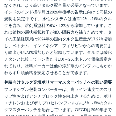
なくされ、より高いタルク配合量が必要となっています。
インドのインド標準局は2026年後半の告示に向けて同様の
規制を策定中です。水性システムは通常12%～18%のタル
クを含み、溶剤系塗料の8%～12%から増加しています。こ
れは鉱物の層状板状粒子が低い隠蔽力を補うためです。タ
イの工業経済局は2024年の国内タルク生産量が17.27%増加
し、ベトナム、インドネシア、フィリピンからの需要によ
り輸出が14.73%増加したと記録しています。タルクは酸化
チタンと比較してトン当たり150～250米ドルで価格設定さ
れており、塗料メーカーは他の添加剤のインフレにもかか
わらず店頭価格を安定させることができます。
包装向けタルク充填ポリマーマスターバッチへの強い需要
フレキシブル包装コンバーターは、高ライン速度でのスリ
ップ性およびアンチブロック性を向上させるために、ポリ
エチレンおよびポリプロピレンフィルムに3%～5%のタル
クマスターバッチを配合しています。OECDは2060年まで