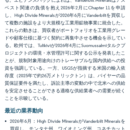
る。エビデンスパックによれば、Vanderbilt Mineralsはアス
ベスト関連の負債を抱え2026年2月にChapter 11を申請
し、High Divide Mineralsが2026年6月にVanderbiltを買収し
て複数の施設をより大規模な工業用鉱物事業に統合した。
これらの動きは、買収者がポートフォリオを工業用グレー
ドや顧客仕様に基づく契約に再集中させる機会を示してい
る。欧州では、Tulikiviが2026年4月にSuomussalmiタルクプ
ロジェクトの環境・水管理許可に関する公示を発表したこ
とが、規制対象用途向けのトレーサブルな国内供給への投
資を強調している。一方、USGSが指摘する米国の輸入依
存度（2025年で約26万メトリックトン）は、バイヤーの品
質保証要件を満たし、訴訟主導の変動の中で北米への供給
を安定させることができる適格な供給業者への需要が続く
ことを示唆している。
最近の業界動向
2026年6月：High Divide MineralsがVanderbilt Mineralsを
買収し、モンタナ州、ワイオミング州、コネチカット