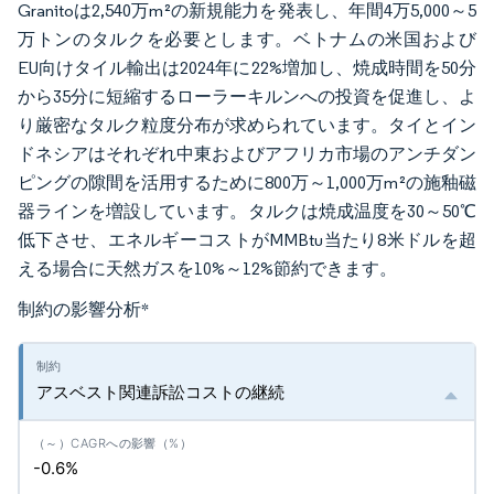
Granitoは2,540万m²の新規能力を発表し、年間4万5,000～5
万トンのタルクを必要とします。ベトナムの米国および
EU向けタイル輸出は2024年に22%増加し、焼成時間を50分
から35分に短縮するローラーキルンへの投資を促進し、よ
り厳密なタルク粒度分布が求められています。タイとイン
ドネシアはそれぞれ中東およびアフリカ市場のアンチダン
ピングの隙間を活用するために800万～1,000万m²の施釉磁
器ラインを増設しています。タルクは焼成温度を30～50℃
低下させ、エネルギーコストがMMBtu当たり8米ドルを超
える場合に天然ガスを10%～12%節約できます。
制約の影響分析
*
アスベスト関連訴訟コストの継続
-0.6%