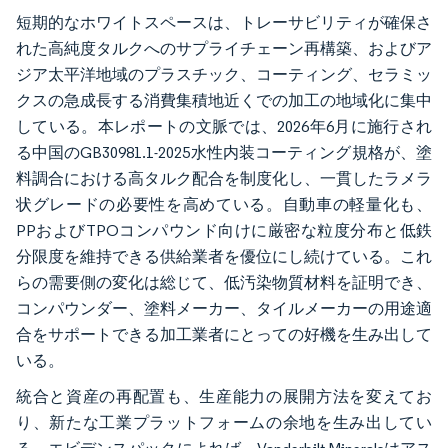
短期的なホワイトスペースは、トレーサビリティが確保さ
れた高純度タルクへのサプライチェーン再構築、およびア
ジア太平洋地域のプラスチック、コーティング、セラミッ
クスの急成長する消費集積地近くでの加工の地域化に集中
している。本レポートの文脈では、2026年6月に施行され
る中国のGB30981.1-2025水性内装コーティング規格が、塗
料調合における高タルク配合を制度化し、一貫したラメラ
状グレードの必要性を高めている。自動車の軽量化も、
PPおよびTPOコンパウンド向けに厳密な粒度分布と低鉄
分限度を維持できる供給業者を優位にし続けている。これ
らの需要側の変化は総じて、低汚染物質材料を証明でき、
コンパウンダー、塗料メーカー、タイルメーカーの用途適
合をサポートできる加工業者にとっての好機を生み出して
いる。
統合と資産の再配置も、生産能力の展開方法を変えてお
り、新たな工業プラットフォームの余地を生み出してい