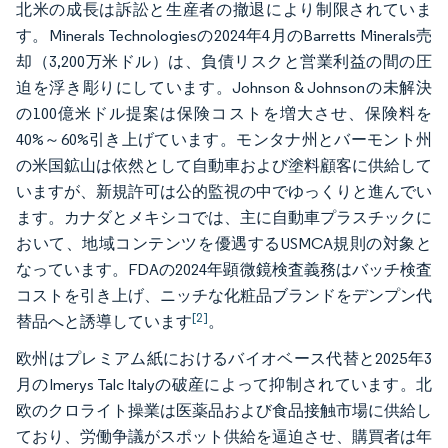
北米の成長は訴訟と生産者の撤退により制限されていま
す。Minerals Technologiesの2024年4月のBarretts Minerals売
却（3,200万米ドル）は、負債リスクと営業利益の間の圧
迫を浮き彫りにしています。Johnson & Johnsonの未解決
の100億米ドル提案は保険コストを増大させ、保険料を
40%～60%引き上げています。モンタナ州とバーモント州
の米国鉱山は依然として自動車および塗料顧客に供給して
いますが、新規許可は公的監視の中でゆっくりと進んでい
ます。カナダとメキシコでは、主に自動車プラスチックに
おいて、地域コンテンツを優遇するUSMCA規則の対象と
なっています。FDAの2024年顕微鏡検査義務はバッチ検査
コストを引き上げ、ニッチな化粧品ブランドをデンプン代
[2]
替品へと誘導しています
。
欧州はプレミアム紙におけるバイオベース代替と2025年3
月のImerys Talc Italyの破産によって抑制されています。北
欧のクロライト操業は医薬品および食品接触市場に供給し
ており、労働争議がスポット供給を逼迫させ、購買者は年