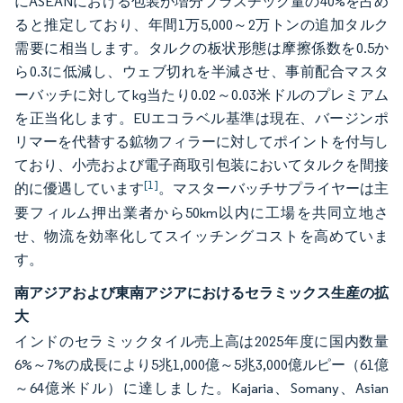
にASEANにおける包装が増分プラスチック量の40%を占め
ると推定しており、年間1万5,000～2万トンの追加タルク
需要に相当します。タルクの板状形態は摩擦係数を0.5か
ら0.3に低減し、ウェブ切れを半減させ、事前配合マスタ
ーバッチに対してkg当たり0.02～0.03米ドルのプレミアム
を正当化します。EUエコラベル基準は現在、バージンポ
リマーを代替する鉱物フィラーに対してポイントを付与し
ており、小売および電子商取引包装においてタルクを間接
[1]
的に優遇しています
。マスターバッチサプライヤーは主
要フィルム押出業者から50km以内に工場を共同立地さ
せ、物流を効率化してスイッチングコストを高めていま
す。
南アジアおよび東南アジアにおけるセラミックス生産の拡
大
インドのセラミックタイル売上高は2025年度に国内数量
6%～7%の成長により5兆1,000億～5兆3,000億ルピー（61億
～64億米ドル）に達しました。Kajaria、Somany、Asian