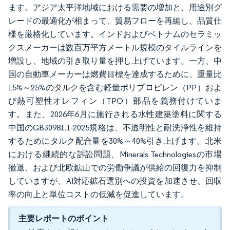
ます。アジア太平洋地域における需要の増加と、用途別グ
レードの最適化が相まって、貿易フローを再編し、品質仕
様を厳格化しています。インドおよびベトナムのセラミッ
クスメーカーは数百万平方メートル規模のタイルラインを
増設し、地域の引き取り量を押し上げています。一方、中
国の自動車メーカーは燃費目標を達成するために、重量比
15%～25%のタルクを含む軽量ポリプロピレン（PP）およ
び熱可塑性オレフィン（TPO）部品を義務付けていま
す。また、2026年6月に施行される水性建築塗料に関する
中国のGB30981.1-2025規格は、不透明性と耐洗浄性を維持
するためにタルク配合量を30%～40%引き上げます。北米
における継続的な訴訟問題、Minerals Technologiesの市場
撤退、および北欧鉱山での労働争議が供給の回復力を抑制
していますが、AI対応鉱石選別への投資を加速させ、回収
率の向上と単位コストの低減を促進しています。
主要レポートのポイント