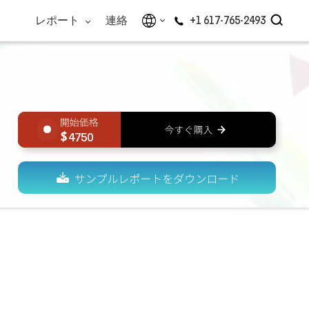
レポート
連絡
+1 617-765-2493
4750