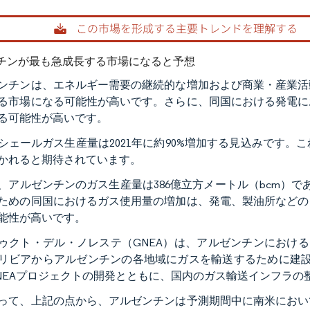
rdor Intelligence。再利用にはCC BY 4.0の表示が必要です。
チンが最も急成長する市場になると予想
ンチンは、エネルギー需要の継続的な増加および商業・産業活
る市場になる可能性が高いです。さらに、同国における発電に
る可能性が高いです。
シェールガス生産量は2021年に約90%増加する見込みです
かれると期待されています。
1年、アルゼンチンのガス生産量は386億立方メートル（bcm）で
ための同国におけるガス使用量の増加は、発電、製油所などの
能性が高いです。
ゥクト・デル・ノレステ（GNEA）は、アルゼンチンにおける
リビアからアルゼンチンの各地域にガスを輸送するために建設中
NEAプロジェクトの開発とともに、国内のガス輸送インフラの
って、上記の点から、アルゼンチンは予測期間中に南米におい