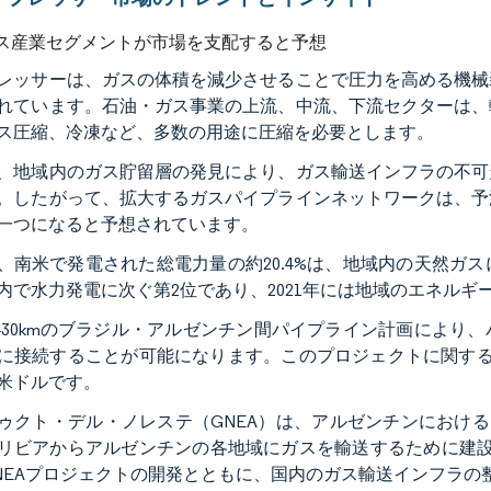
ス産業セグメントが市場を支配すると予想
レッサーは、ガスの体積を減少させることで圧力を高める機械
れています。石油・ガス事業の上流、中流、下流セクターは、
ス圧縮、冷凍など、多数の用途に圧縮を必要とします。
、地域内のガス貯留層の発見により、ガス輸送インフラの不可
。したがって、拡大するガスパイプラインネットワークは、予
一つになると予想されています。
1年、南米で発電された総電力量の約20.4%は、地域内の天然
内で水力発電に次ぐ第2位であり、2021年には地域のエネルギー
,430kmのブラジル・アルゼンチン間パイプライン計画によ
に接続することが可能になります。このプロジェクトに関する交
億米ドルです。
ゥクト・デル・ノレステ（GNEA）は、アルゼンチンにおける
リビアからアルゼンチンの各地域にガスを輸送するために建設中
NEAプロジェクトの開発とともに、国内のガス輸送インフラの