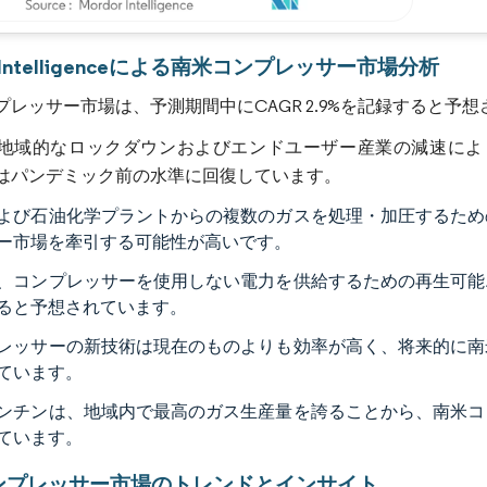
画像 © Mordor Intelligence。再利用にはCC BY 4.0の表示が必要です。
r Intelligenceによる南米コンプレッサー市場分析
プレッサー市場は、予測期間中にCAGR 2.9%を記録すると予
地域的なロックダウンおよびエンドユーザー産業の減速により、
はパンデミック前の水準に回復しています。
よび石油化学プラントからの複数のガスを処理・加圧するため
ー市場を牽引する可能性が高いです。
、コンプレッサーを使用しない電力を供給するための再生可能
ると予想されています。
レッサーの新技術は現在のものよりも効率が高く、将来的に南
ています。
ンチンは、地域内で最高のガス生産量を誇ることから、南米コ
ています。
ンプレッサー市場のトレンドとインサイト