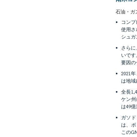
石油・ガ
コンプ
使用さ
シュガ
さらに
いです
要因の
202
は地域
全長1
ケン州
は49
ガソド
は、ボ
このG