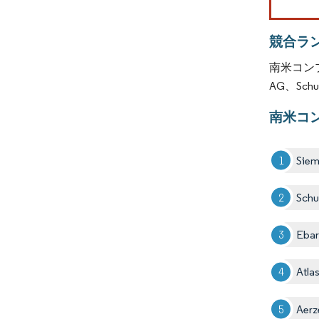
競合ラ
南米コンプ
AG、Schu
南米コ
Sie
Schu
Ebar
Atla
Aerz