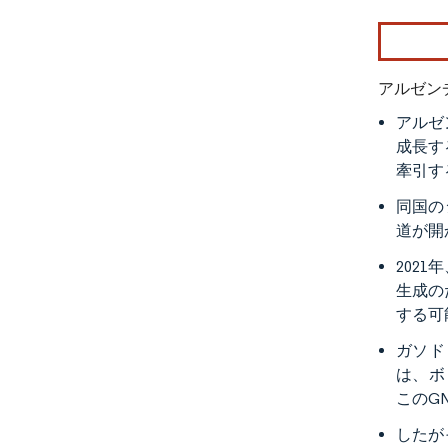
画像 © Mo
アルゼン
アルゼ
成長す
牽引す
同国の
道が開
202
生成の
する可
ガソド
は、ボ
このG
したが