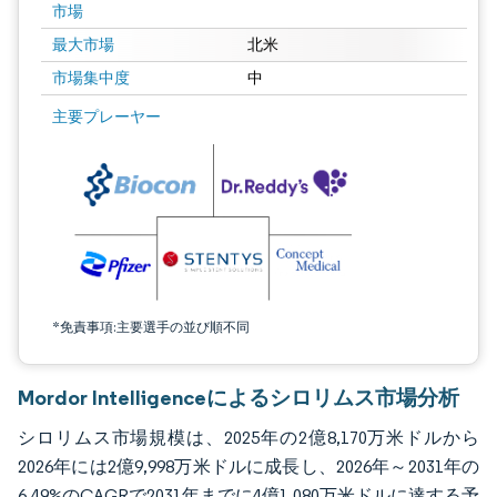
市場
最大市場
北米
市場集中度
中
画像 © Mordor Intelligence。再利用にはCC BY 4.0の表示が必要です。
主要プレーヤー
*免責事項:主要選手の並び順不同
Mordor Intelligenceによるシロリムス市場分析
シロリムス市場規模は、2025年の2億8,170万米ドルから
2026年には2億9,998万米ドルに成長し、2026年～2031年の
6.49%のCAGRで2031年までに4億1,080万米ドルに達する予