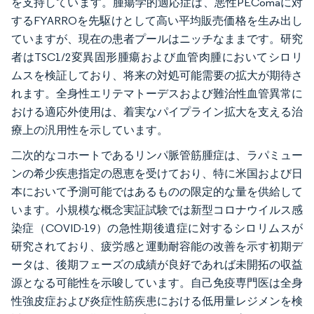
を支持しています。腫瘍学的適応症は、悪性PEComaに対
するFYARROを先駆けとして高い平均販売価格を生み出し
ていますが、現在の患者プールはニッチなままです。研究
者はTSC1/2変異固形腫瘍および血管肉腫においてシロリ
ムスを検証しており、将来の対処可能需要の拡大が期待さ
れます。全身性エリテマトーデスおよび難治性血管異常に
おける適応外使用は、着実なパイプライン拡大を支える治
療上の汎用性を示しています。
二次的なコホートであるリンパ脈管筋腫症は、ラパミュー
ンの希少疾患指定の恩恵を受けており、特に米国および日
本において予測可能ではあるものの限定的な量を供給して
います。小規模な概念実証試験では新型コロナウイルス感
染症（COVID-19）の急性期後遺症に対するシロリムスが
研究されており、疲労感と運動耐容能の改善を示す初期デ
ータは、後期フェーズの成績が良好であれば未開拓の収益
源となる可能性を示唆しています。自己免疫専門医は全身
性強皮症および炎症性筋疾患における低用量レジメンを検