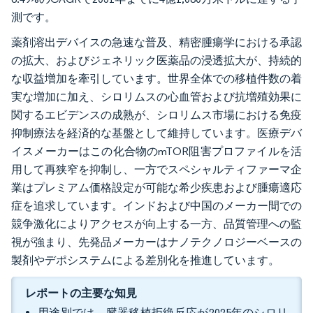
測です。
薬剤溶出デバイスの急速な普及、精密腫瘍学における承認
の拡大、およびジェネリック医薬品の浸透拡大が、持続的
な収益増加を牽引しています。世界全体での移植件数の着
実な増加に加え、シロリムスの心血管および抗増殖効果に
関するエビデンスの成熟が、シロリムス市場における免疫
抑制療法を経済的な基盤として維持しています。医療デバ
イスメーカーはこの化合物のmTOR阻害プロファイルを活
用して再狭窄を抑制し、一方でスペシャルティファーマ企
業はプレミアム価格設定が可能な希少疾患および腫瘍適応
症を追求しています。インドおよび中国のメーカー間での
競争激化によりアクセスが向上する一方、品質管理への監
視が強まり、先発品メーカーはナノテクノロジーベースの
製剤やデポシステムによる差別化を推進しています。
レポートの主要な知見
用途別では、臓器移植拒絶反応が2025年のシロリ