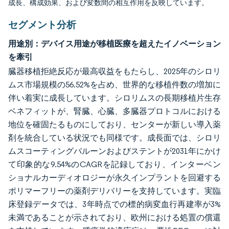
成長、構成効果、および変数間の相互作用を反映しています。
セグメント分析
用途別：デバイス用途が移植医療を超えたイノベーション
を牽引
臓器移植拒絶反応が最高収益をもたらし、2025年のシロリ
ムス市場規模の56.52%を占め、世界的な移植件数の増加に
伴い着実に成長しています。シロリムスの長期移植片生存
ベネフィットが、腎臓、心臓、多臓器プロトコルにおける
地位を確固たるものにしており、センターが新しい導入薬
剤を統合している状況でも同様です。成長面では、シロリ
ムスコーティングバルーンおよびステントが2031年にかけ
て印象的な9.54%のCAGRを記録しており、インターベン
ショナルカーディオロジーが永久インプラントを回避する
ポリマーフリーの薬剤デリバリーを支持しています。実臨
床登録データでは、3年時点での標的病変血行再建率が3%
未満であることが示されており、欧州における処置の償還