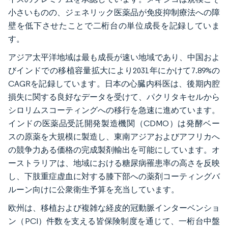
小さいものの、ジェネリック医薬品が免疫抑制療法への障
壁を低下させたことで二桁台の単位成長を記録していま
す。
アジア太平洋地域は最も成長が速い地域であり、中国およ
びインドでの移植容量拡大により2031年にかけて7.89%の
CAGRを記録しています。日本の心臓内科医は、後期内腔
損失に関する良好なデータを受けて、パクリタキセルから
シロリムスコーティングへの移行を急速に進めています。
インドの医薬品受託開発製造機関（CDMO）は発酵ベー
スの原薬を大規模に製造し、東南アジアおよびアフリカへ
の競争力ある価格の完成製剤輸出を可能にしています。オ
ーストラリアは、地域における糖尿病罹患率の高さを反映
し、下肢重症虚血に対する膝下部への薬剤コーティングバ
ルーン向けに公衆衛生予算を充当しています。
欧州は、移植および複雑な経皮的冠動脈インターベンショ
ン（PCI）件数を支える皆保険制度を通じて、一桁台中盤