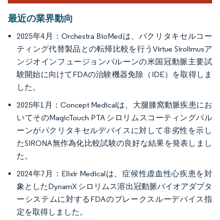
最近の業界動向
2025年4月：Orchestra BioMedは、パクリタキセルコー
ティング代替製品との転帰比較を行うVirtue Sirolimusア
ンジオインフュージョンバルーンの米国冠動脈主要試
験開始に向けてFDAの治験機器免除（IDE）を取得しま
した。
2025年1月：Concept Medicalは、大腿膝窩動脈疾患にお
いてそのMagicTouch PTA シロリムスコーティングバル
ーンがパクリタキセルデバイスに対して非劣性を示し
たSIRONA無作為化比較試験の良好な結果を発表しまし
た。
2024年7月：Elixir Medicalは、症候性虚血性心疾患を対
象としたDynamX シロリムス溶出冠動脈バイオアダプタ
ーシステムに対するFDAのブレークスルーデバイス指
定を取得しました。