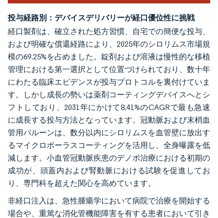
投与経路別：デバイスデリバリーが経口優位性に挑戦
経口製剤は、確立された処方習慣、自宅での簡便な投与、
および明確な償還経路により、2025年のシロリムス市場規
模の69.25%を占めました。錠剤および溶液は慢性的な移植
管理における第一選択として位置づけられており、数十年
にわたる臨床エビデンスが投与プロトコルを裏付けていま
す。しかし成長の勢いは薬剤コーティングデバイスへとシ
フトしており、2031年にかけて8.41%のCAGRで最も急速
に成長する投与方法となっています。冠動脈および末梢血
管用バルーンは、数分以内にシロリムスを血管壁に放出す
るマイクロポーラスコーティングを活用し、全身曝露を低
減します。小血管冠動脈疾患のデノボ治療における初期の
成功が、頭蓋内および腎動脈における試験を促進してお
り、専門科を超えた関心を高めています。
非経口注入は、急性腫瘍学において病院で治療を開始する
場合や、重篤な消化管機能障害を有する患者において引き