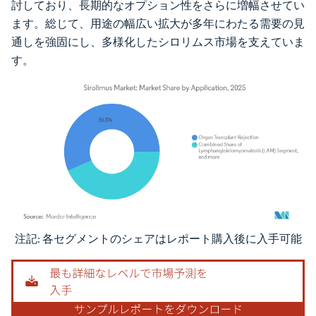
討しており、長期的なオプション性をさらに増幅させてい
ます。総じて、用途の幅広い拡大が多年にわたる需要の見
通しを強固にし、多様化したシロリムス市場を支えていま
す。
注記: 各セグメントのシェアはレポート購入後に入手可能
画像 © Mordor Intelligence。再利用にはCC BY 4.0の表示が必要です。