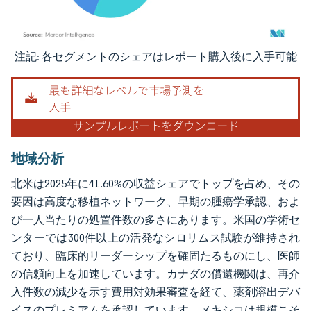
注記: 各セグメントのシェアはレポート購入後に入手可能
画像 © Mordor Intelligence。再利用にはCC BY 4.0の表示が必要です。
地域分析
北米は2025年に41.60%の収益シェアでトップを占め、その
要因は高度な移植ネットワーク、早期の腫瘍学承認、およ
び一人当たりの処置件数の多さにあります。米国の学術セ
ンターでは300件以上の活発なシロリムス試験が維持され
ており、臨床的リーダーシップを確固たるものにし、医師
の信頼向上を加速しています。カナダの償還機関は、再介
入件数の減少を示す費用対効果審査を経て、薬剤溶出デバ
イスのプレミアムを承認しています。メキシコは規模こそ