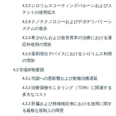
4.2.3 シロリムスコーティングバルーンおよびス
テントの使用拡大
4.2.4 ナノテクノロジーおよびデポデリバリーシ
ステムの進歩
4.2.5 希少がんおよび血管異常の治療における適
応外使用の増加
4.2.6 薬剤溶出デバイスにおけるシロリムス利用
の増加
4.3 市場抑制要因
4.3.1 代謝への悪影響および創傷治癒遅延
4.3.2 治療薬物モニタリング（TDM）に関連する
多大なコスト
4.3.3 肝臓および肺移植症例における使用に関す
る厳格な規制上の障壁