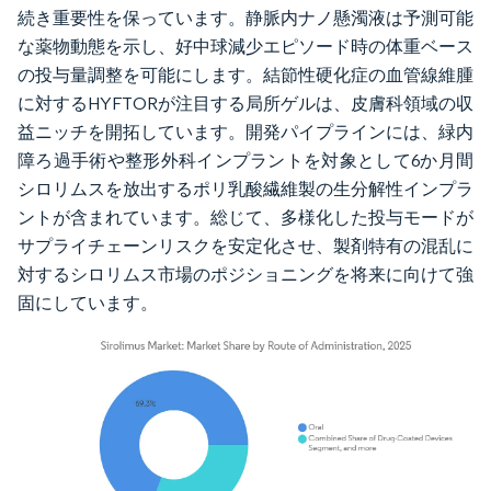
続き重要性を保っています。静脈内ナノ懸濁液は予測可能
な薬物動態を示し、好中球減少エピソード時の体重ベース
の投与量調整を可能にします。結節性硬化症の血管線維腫
に対するHYFTORが注目する局所ゲルは、皮膚科領域の収
益ニッチを開拓しています。開発パイプラインには、緑内
障ろ過手術や整形外科インプラントを対象として6か月間
シロリムスを放出するポリ乳酸繊維製の生分解性インプラ
ントが含まれています。総じて、多様化した投与モードが
サプライチェーンリスクを安定化させ、製剤特有の混乱に
対するシロリムス市場のポジショニングを将来に向けて強
固にしています。