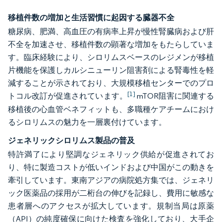
移植件数の増加と生活習慣に起因する臓器不全
糖尿病、肥満、高血圧の有病率上昇が慢性腎臓病および肝
不全を加速させ、移植件数の顕著な増加をもたらしていま
す。臨床経験により、シロリムスベースのレジメンが移植
片機能を保護しカルシニューリン阻害剤による腎毒性を軽
減することが示されており、大規模移植センターでのプロ
[1]
トコル改訂が促進されています。
mTOR阻害に関連する
移植後の心血管ベネフィットも、多職種ケアチームにおけ
るシロリムスの魅力を一層裏付けています。
ジェネリックシロリムス製品の普及
特許満了により堅調なジェネリック供給が促進されてお
り、特に製造コストが低いインドおよび中国がこの動きを
牽引しています。東南アジアの病院処方集では、ジェネリ
ック医薬品の採用が二桁台の伸びを記録し、費用に敏感な
患者層へのアクセスが拡大しています。規制当局は原薬
（API）の純度確保に向けた検査を強化しており、大手企