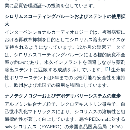
業に品質管理認証への投資を促しています。
シロリムスコーティングバルーンおよびステントの使用拡
大
インターベンショナルカーディオロジーでは、複雑病変に
おける再狭窄抑制を目的としてシロリムス溶出デバイスが
支持されるようになっています。12か月の臨床データで
は、シロリムスコーティングバルーンによる標的病変不全
率が約5%であり、永久インプラントを回避しながら薬剤
[2]
溶出ステントに匹敵する成績を示しています。
生分解
性ポリマーステントは5年までの比較可能な安全性を維持
し、欧州および米国での採用を強固にしています。
ナノテクノロジーおよびデポデリバリーシステムの進歩
アルブミン結合ナノ粒子、シクロデキストリン微粒子、自
己微小乳化マトリックスにより、シロリムスの溶解性と組
織標的性が著しく向上しています。悪性PEComaに対する
nab-シロリムス（FYARRO）の米国食品医薬品局（FDA）