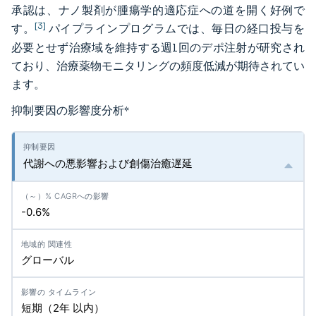
承認は、ナノ製剤が腫瘍学的適応症への道を開く好例で
[3]
す。
パイプラインプログラムでは、毎日の経口投与を
必要とせず治療域を維持する週1回のデポ注射が研究され
ており、治療薬物モニタリングの頻度低減が期待されてい
ます。
抑制要因の影響度分析
*
代謝への悪影響および創傷治癒遅延
-0.6%
グローバル
短期（2年 以内）