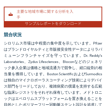
画像 © Mordor Intelligence。再利用にはCC BY 4.0の表示が必要です。
競合状況
シロリムス市場は中程度の集中度を示しています。Pfizer
はブランドロイヤルティと市販後安全性データによりラパ
ミューンフランチャイズを守っています。Dr. Reddy's
Laboratories、Zydus Lifesciences、Bioconなどのジェネリ
ック参入企業は価格と地域流通力で競争し、経口錠剤の相
当量を獲得しています。Boston ScientificおよびSurmodics
は独自のマイクロポーラスコーティング技術によりデバイ
ス部門をリードしており、複雑病変の償還を支持する広範
な臨床レジストリをそれぞれ保有しています。メドトロニ
ックはエベロリムスプラットフォームを置き換えることを
目的としたポリマーフリー冠動脈ステント設計を追求して