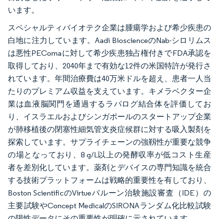
います。
スペシャルティバイオテク企業は腫瘍学および希少疾患の
白地に注力しています。Aadi BioscienceのNab-シロリムス
は悪性PEComaに対して希少疾患独占権付きでFDA承認を
取得しており、2040年まで有効な12件の米国特許が発行さ
れています。年間治療費は40万米ドルを超え、患者一人当
たりのプレミアム収益を支えています。キメラベクター企
業は血液脳関門を通過するラパログ結合体を評価してお
り、イスラエルおよびシンガポールのスタートアップ企業
が肺移植後の閉塞性細気管支炎症候群に対する吸入製剤を
探索しています。サプライチェーンの強靱性が重要な競争
の場となっており、8 g/L以上の発酵収率が低コスト生産
者を差別化しています。薬剤とデバイスの専門知識を統合
する技術プラットフォームは戦略的重要性を有しており、
Boston ScientificのVirtueバルーン治験施設審査（IDE）の
主要試験やConcept MedicalのSIRONAランダム化比較試験
の陽性データにその重要性が明確に示されています。