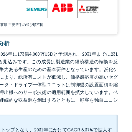
責事項:主要選手の並び順不同
場分析
6年に173億4,000万USDと予測され、2031年までに231
4%で成長する見込みです。この成長は製造業の経済構造の転換を反
争力ある生産のための基本要件となっています。炭化ケ
により、総所有コストが低減し、価格感応度の高いセグ
ータ・ドライブ一体型ユニットは制御盤の設置面積を縮
押出機へのサーボ技術の適用範囲を拡大しています。ベ
継続的な収益源を創出するとともに、顧客を独自エコシ
ップとなり、2031年にかけてCAGR 6.37%で拡大す