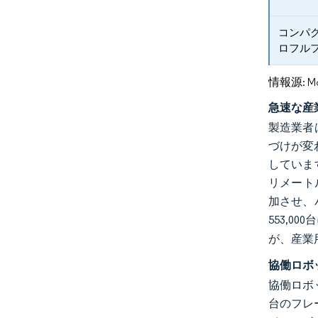
コンパ
ロフル
情報源: Mord
急速な産
製造業者
づけが変
していま
リメート
加させ、
553,0
が、産業
協働ロボ
協働ロボ
台のフレ