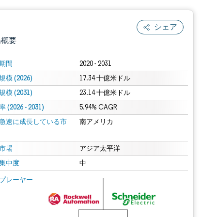
シェア
場概要
期間
2020 - 2031
模 (2026)
17.34 十億米ドル
模 (2031)
23.14 十億米ドル
(2026 - 2031)
5.94% CAGR
急速に成長している市
南アメリカ
.0の表示が必要です。
市場
アジア太平洋
集中度
中
 Mordor Intelligence。再利用にはCC BY 4.0の表示が必要です。
プレーヤー