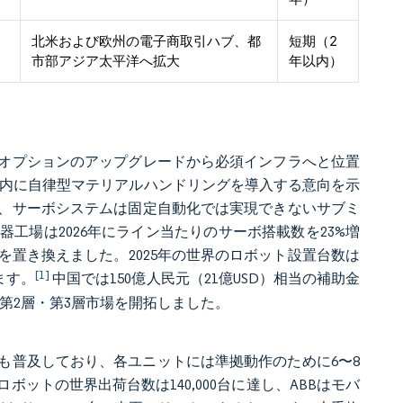
北米および欧州の電子商取引ハブ、都
短期（2
市部アジア太平洋へ拡大
年以内）
オプションのアップグレードから必須インフラへと位置
以内に自律型マテリアルハンドリングを導入する意向を示
、サーボシステムは固定自動化では実現できないサブミ
工場は2026年にライン当たりのサーボ搭載数を23%増
置き換えました。2025年の世界のロボット設置台数は
[1]
ます。
中国では150億人民元（21億USD）相当の補助金
第2層・第3層市場を開拓しました。
も普及しており、各ユニットには準拠動作のために6〜8
ットの世界出荷台数は140,000台に達し、ABBはモバ