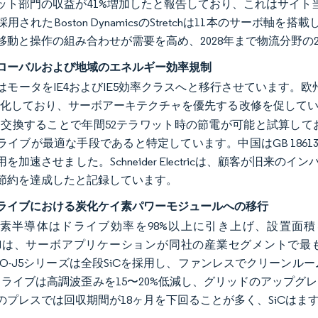
ット部門の収益が41%増加したと報告しており、これはサイト当
用されたBoston DynamicsのStretchは11本のサー
移動と操作の組み合わせが需要を高め、2028年まで物流分野の
ローバルおよび地域のエネルギー効率規制
はモータをIE4およびIE5効率クラスへと移行させています。欧州
義務化しており、サーボアーキテクチャを優先する改修を促して
上に交換することで年間52テラワット時の節電が可能と試算し
ライブが最適な手段であると特定しています。中国はGB 18613
を加速させました。Schneider Electricは、顧客が旧
節約を達成したと記録しています。
ライブにおける炭化ケイ素パワーモジュールへの移行
素半導体はドライブ効率を98%以上に引き上げ、設置面積を
peedは、サーボアプリケーションが同社の産業セグメントで最も急成長し
ERVO-J5シリーズは全段SiCを採用し、ファンレスでクリーン
Cドライブは高調波歪みを15〜20%低減し、グリッドのアップ
のプレスでは回収期間が18ヶ月を下回ることが多く、SiCはま