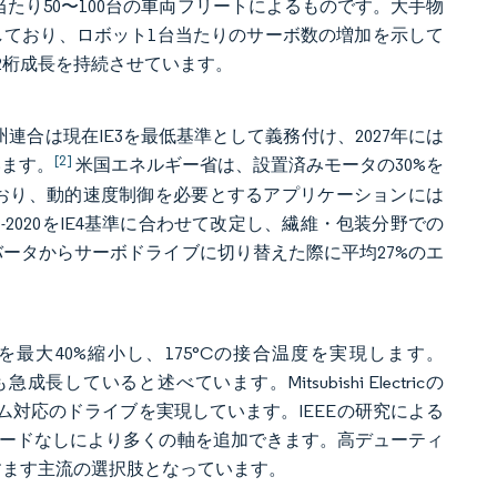
たり50〜100台の車両フリートによるものです。大手物
ボ軸を搭載しており、ロボット1台当たりのサーボ数の増加を示して
2桁成長を持続させています。
連合は現在IE3を最低基準として義務付け、2027年には
[2]
います。
米国エネルギー省は、設置済みモータの30%を
ており、動的速度制御を必要とするアプリケーションには
-2020をIE4基準に合わせて改定し、繊維・包装分野での
来のインバータからサーボドライブに切り替えた際に平均27%のエ
最大40%縮小し、175°Cの接合温度を実現します。
ていると述べています。Mitsubishi Electricの
ルーム対応のドライブを実現しています。IEEEの研究による
グレードなしにより多くの軸を追加できます。高デューティ
すます主流の選択肢となっています。