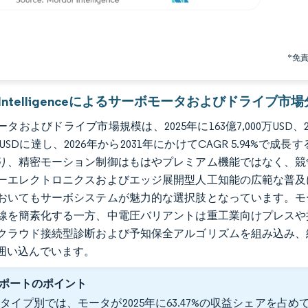
*免
or Intelligenceによるサーボモータおよびドライブ市
タおよびドライブ市場規模は、2025年に163億7,000万USD、202
0万USDに達し、2026年から2031年にかけてCAGR 5.9
り、精密モーション制御はもはやプレミアム機能ではなく、競
ーエレクトロニクスおよびエッジ展開型人工知能の広範な普及
おいてもサーボシステムが魅力的な選択肢となっています。モ
線を簡素化する一方、中電圧バリアントは重工業向けプレスや
クラウド接続型診断および予知保全アルゴリズムを組み込み、
囲い込んでいます。
ポートのポイント
タイプ別では、モータが2025年に63.47%の収益シェアを占めてト