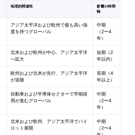
地理的関連性
影響の時間
軸
アジア太平洋および欧州で最も高い強
中期
度を持つグローバル
（2〜4
年）
北米および欧州が中心、アジア太平洋
短期（2
へ拡大
年以内）
欧州および北米が先行、アジア太平洋
長期（4
が追随
年以上）
自動車および半導体セクターで早期採
中期
用が進むグローバル
（2〜4
年）
北米および欧州、アジア太平洋でパイ
中期
ロット展開
（2〜4
年）