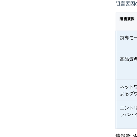
阻害要因
阻害要因
誘導モ
高品質
ネット
よるダ
エント
ッパハ
情報源: Mord