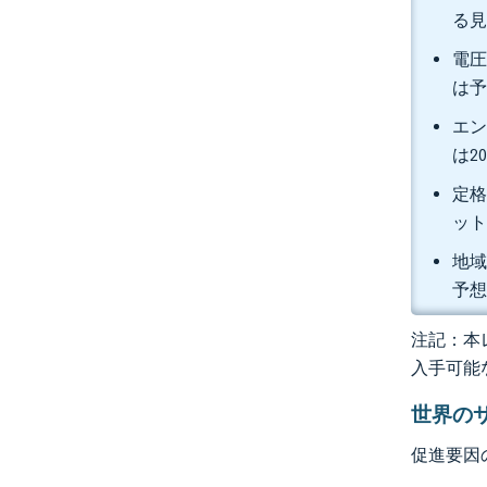
る
電圧
は予
エン
は2
定格
ット
地域
予
注記：本レ
入手可能
世界の
促進要因