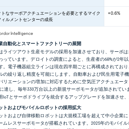
クトなサーボアクチュエーションを必要とするマイク
+0.6%
フィルメントセンターの成長
or Intelligence
業自動化とスマートファクトリーの展開
はライツアウト生産モデルの採用を加速させており、サーボは
わっています。デロイトの調査によると、生産者の68%が2年
す。電子機器組立ラインは現在四半期ごとに再構成されており
ルの繰り返し精度を可能にします。自動車および民生用電子機器
バリエーションの増加に対応するために空気圧アクチュエータを
00台に達し、毎年330万台以上の新規サーボモータが追加されてい
用IoTとサーボドライブを統合するアップグレードを加速させ、
ットおよびモバイルロボットの採用拡大
ットおよび自律移動ロボットは大規模工場を超えて中小企業に
ームレスサーボモータが搭載されています。2025年のモバイルロボ