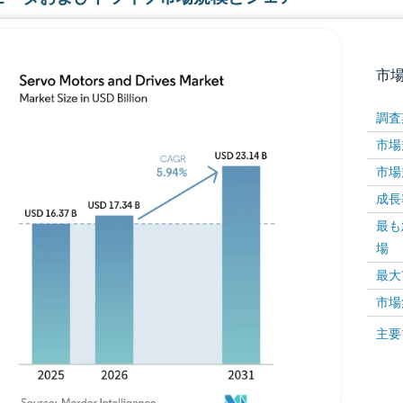
市
調査
市場規
市場規
成長率 
最も
場
画像 © Mordor Intelligence。再利用にはCC BY 4
最大
市場
画像 ©
主要