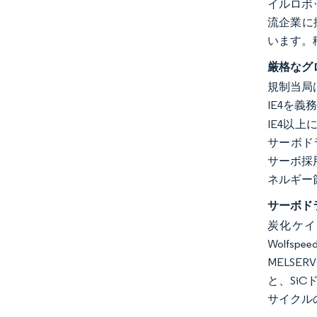
イルロボ
流企業に採
います。
厳格なグ
規制当局
IE4を
IE4以
サーボド
サーボ採用
ネルギー
サーボド
炭化ケイ
Wolfs
MELS
と、Si
サイクル