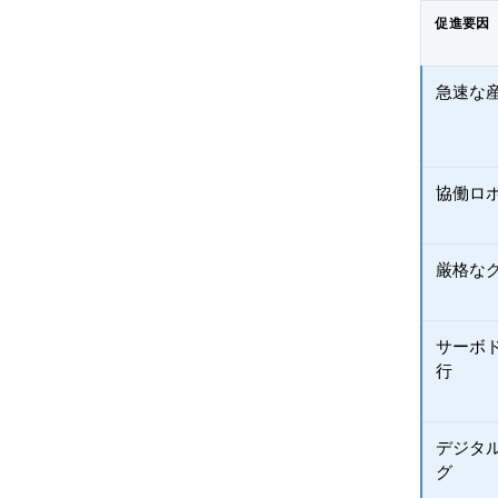
促進要因
急速な
協働ロ
厳格な
サーボ
行
デジタ
グ