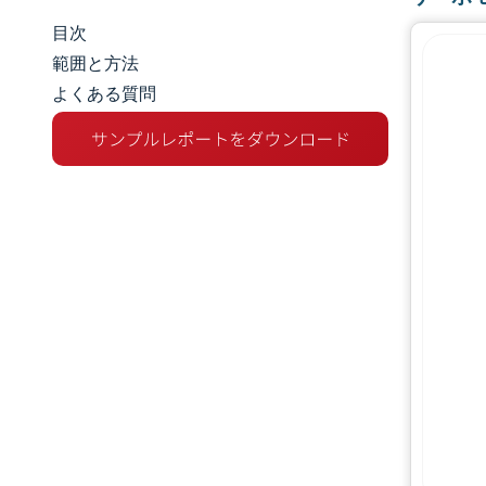
目次
市場規模とシェア
範囲と方法
よくある質問
市場分析
トレンドとインサイト
セグメント分析
地理分析
規制環境
バリューチェーン分析
競争環境
主要プレーヤー