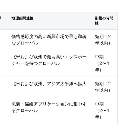
影
地理的関連性
影響の時間
）
軸
価格感応度の高い新興市場で最も顕著
短期（2
なグローバル
年以内）
北米および欧州で最も高いエクスポー
中期
ジャーを持つグローバル
（2〜4
年）
北米および欧州、アジア太平洋へ拡大
短期（2
年以内）
包装・繊維アプリケーションに集中す
中期
るグローバル
（2〜4
年）