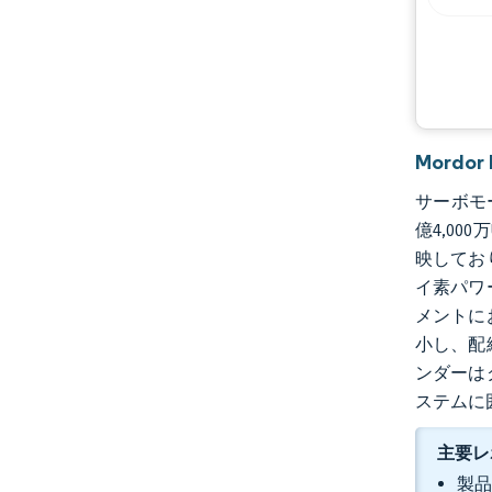
機会と展望
業界の動向
Mord
サーボモー
億4,00
映してお
イ素パワ
メントに
小し、配
ンダーは
ステムに
主要レ
製品