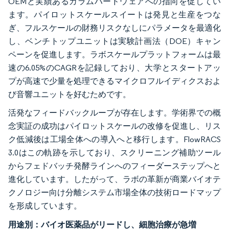
OEMと実績あるカラムハードウェアへの指向を促してい
ます。パイロットスケールスイートは発見と生産をつな
ぎ、フルスケールの財務リスクなしにパラメータを最適化
し、ベンチトップユニットは実験計画法（DOE）キャン
ペーンを促進します。ラボスケールプラットフォームは最
速の6.05%のCAGRを記録しており、大学とスタートアッ
プが高速で少量を処理できるマイクロフルイディクスおよ
び音響ユニットを好むためです。
活発なフィードバックループが存在します。学術界での概
念実証の成功はパイロットスケールの改修を促進し、リス
ク低減後は工場全体への導入へと移行します。FlowRACS
3.0はこの軌跡を示しており、スクリーニング補助ツール
からフェドバッチ発酵ラインへのフィーダーステップへと
進化しています。したがって、ラボの革新が商業バイオテ
クノロジー向け分離システム市場全体の技術ロードマップ
を形成しています。
用途別：バイオ医薬品がリードし、細胞治療が急増