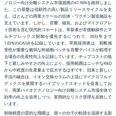
ノロジー向け分離システム市場規模の67.95%を維持しまし
た。この基盤は信頼性の高い製品リリースサイクルを支
え、ほとんどの商業スケールの抗体・ワクチン製造施設を
支えています。しかし、音響、磁気、およびマイクロアレ
イ技術を含む現代的コホートは、革新者が非接触操作とマ
ルチプレックス制御を優先するにつれて、2031年まで
7.02%のCAGRを記録しています。早期採用者は、剪断感
受性が重要な脆弱な幹細胞バッチを音響デバイスが処理す
る場合の生産性向上を記録しています。チップコストの低
下と親しみやすさの向上により、採用範囲はニッチなR&D
から中程度の生産量まで拡大するはずです。旧来と新しい
手法の融合は、イオン交換カラムの上流にマイクロフルイ
ディクスを展開するハイブリッドスキッドを促進してお
り、商業バイオテクノロジー向け分離システム市場全体で
効率の向上を追求しつつ、実用的なリスク管理を反映して
います。
制御精度の質的な飛躍は、個々の分子の軌跡を追跡する新