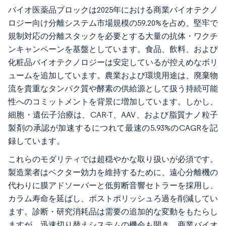
バイオ医薬品ブロックは2025年における商業バイオテクノ
ロジー向け分離システム市場規模の59.20%を占め、堅牢で
規制対応の分離スタックを必要とする大量の抗体・ワクチ
ンキャンペーンを基盤としています。食品、飲料、および
化粧品バイオテクノロジーは安定しているが控えめなボリ
ュームを追加しています。農業および環境用途は、廃棄物
流を貴重なタンパク質や酵素の供給源として扱う持続可能
性へのコミットメントを背景に増加しています。しかし、
細胞・遺伝子治療は、CAR-T、AAV、および脂質ナノ粒子
製剤の承認が加速するにつれて最速の5.93%のCAGRを記
録しています。
これらのモダリティでは超穏やかな取り扱いが必須です。
製造業者はベクター効力を維持するために、遠心分離機の
代わりに膜アドソーバーと低剪断音響セトラーを採用し、
カラム寿命を延ばし、ポストポリッシュろ過を削減してい
ます。診断・研究消耗品は需要の追加的な変動をもたらし
ますが、迅速切り替えシステムの機会も開き、商業バイオ