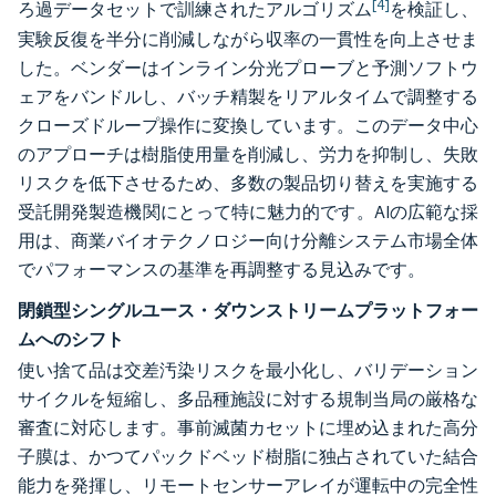
[4]
ろ過データセットで訓練されたアルゴリズム
を検証し、
実験反復を半分に削減しながら収率の一貫性を向上させま
した。ベンダーはインライン分光プローブと予測ソフトウ
ェアをバンドルし、バッチ精製をリアルタイムで調整する
クローズドループ操作に変換しています。このデータ中心
のアプローチは樹脂使用量を削減し、労力を抑制し、失敗
リスクを低下させるため、多数の製品切り替えを実施する
受託開発製造機関にとって特に魅力的です。AIの広範な採
用は、商業バイオテクノロジー向け分離システム市場全体
でパフォーマンスの基準を再調整する見込みです。
閉鎖型シングルユース・ダウンストリームプラットフォー
ムへのシフト
使い捨て品は交差汚染リスクを最小化し、バリデーション
サイクルを短縮し、多品種施設に対する規制当局の厳格な
審査に対応します。事前滅菌カセットに埋め込まれた高分
子膜は、かつてパックドベッド樹脂に独占されていた結合
能力を発揮し、リモートセンサーアレイが運転中の完全性