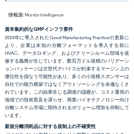
情報源: Mordor Intelligence
資本集約的なGMPインフラ要件
2024年に導入されたGood Manufacturing Practiceの更新に
より、企業は未知の分離フォーマットを導入する前に
HVAC、データロギング、およびクリーンルーム領域を改
修する義務が生じています。数百万ドル規模のバリデーシ
ョンパッケージは次世代デバイスが約束するマージン上の
優位性を損なう可能性があり、多くの小規模スポンサーは
自社での能力構築ではなくアウトソーシングを余儀なくさ
れています。この結果生じる調達の躊躇が、コスト重視の
地域での技術普及を遅らせ、商業バイオテクノロジー向け
分離システム市場に期待されるボリューム増加を抑制して
います。
新規分離消耗品に対する規制上の不確実性