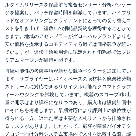
ルタイムリリースを保証する複合センサー・分析パッケー
ジを提案し、バッチ保留時間を削減しています。ハイブリ
ッドなオファリングはクライアントにとっての切り替えコ
ストを引き上げ、複数年の消耗品契約を獲得することがで
きます。地域のアセンブラーがグローバルブランドよりも
安い価格を提示するコモディティろ過では価格競争が続い
ていますが、遺伝子治療用途に認定された消耗品ではプレ
ミアムマージンが維持可能です。
持続可能性の考慮事項が新たな競争ベクターを追加してい
ます。サプライヤーはバイオベースの膜材料と廃棄物分類
ストリームに対応できるリサイクル可能なクロマトグラフ
ィーハウジングを試験しています。機器のスコープ3排出
量の開示はより詳細になりつつあり、購入者は設備計画中
にそれらを考慮します。早期対応により評判上の優位性が
得られる一方、遅れた者は主要な入札リストから排除され
るリスクがあります。したがって、顧客が商業バイオテク
ノロジー向け分離システム市場内で入札を比較する際、環