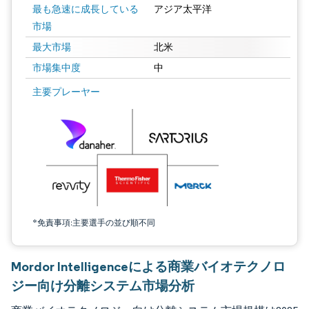
最も急速に成長している
アジア太平洋
市場
最大市場
北米
市場集中度
中
画像 © Mordor Intelligence。再利用にはCC BY 4.0の表示が必要です。
主要プレーヤー
*免責事項:主要選手の並び順不同
Mordor Intelligenceによる商業バイオテクノロ
ジー向け分離システム市場分析