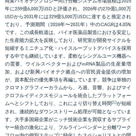
商業バイオテクノロジー向け分離システム市場規模は2025
年に259億6,000万USDと評価され、2026年の270億1,000万
USDから2031年には329億5,000万USDに達すると推定され
ており、予測期間（2026年〜2031年）中のCAGRは4.05%
です。この成長軌道は、バイオ医薬品製造における安定し
た生産能力拡大を反映しており、研究室が開発サイクルを
短縮するミニチュア化・ハイスループットデバイスを採用
する中でも継続しています。柔軟なシングルユース機器へ
の需要、ウイルスベクターおよびmRNA製品の生産量増
加、および新興バイオテク拠点への官民資金提供の増加
が、資本配分の優先事項を再編しています。競争は単独の
クロマトグラフィーカラムから、ろ過、音響、およびマイ
クロフルイディクスモジュールを統合したプラットフォー
[1]
ムへとシフトしており、これにより切り替え時間
が短縮
され、連続的なダウンストリーム処理が可能となっていま
す。大手多国籍企業がニッチ技術企業を買収するサプライ
ヤー統合の激化により、フルラインベンダーと分離ワーク
フロー内の個別ステップに特化したスペシャリストとの間