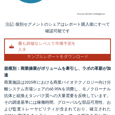
注記: 個別セグメントのシェアはレポート購入後にすべて
画像 © Mordor Intelligence。再利用にはCC BY 4.0の表示が必要です。
確認可能です
規模別：商業操業がボリュームを牽引し、ラボの革新が加
速
商業施設は2025年における商業バイオテクノロジー向け分
離システム市場シェアの60.95%を消費し、モノクローナル
抗体と組換えタンパク質への大量需要を反映しています。
その調達基準には稼働時間、グローバルな部品可用性、お
よび監査トレーサビリティが含まれており、確立された