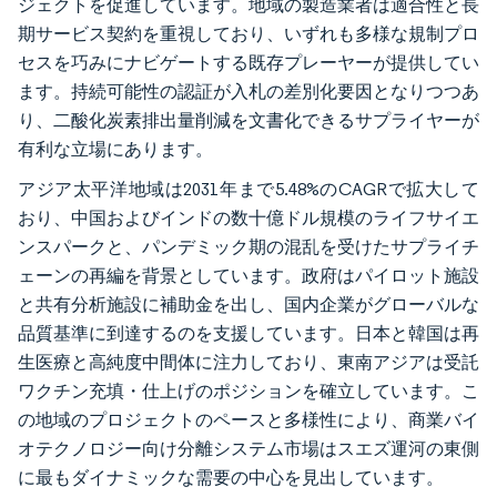
ジェクトを促進しています。地域の製造業者は適合性と長
期サービス契約を重視しており、いずれも多様な規制プロ
セスを巧みにナビゲートする既存プレーヤーが提供してい
ます。持続可能性の認証が入札の差別化要因となりつつあ
り、二酸化炭素排出量削減を文書化できるサプライヤーが
有利な立場にあります。
アジア太平洋地域は2031年まで5.48%のCAGRで拡大して
おり、中国およびインドの数十億ドル規模のライフサイエ
ンスパークと、パンデミック期の混乱を受けたサプライチ
ェーンの再編を背景としています。政府はパイロット施設
と共有分析施設に補助金を出し、国内企業がグローバルな
品質基準に到達するのを支援しています。日本と韓国は再
生医療と高純度中間体に注力しており、東南アジアは受託
ワクチン充填・仕上げのポジションを確立しています。こ
の地域のプロジェクトのペースと多様性により、商業バイ
オテクノロジー向け分離システム市場はスエズ運河の東側
に最もダイナミックな需要の中心を見出しています。