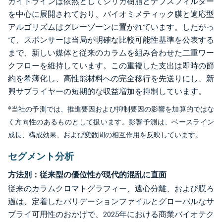
ガイドラインは依然としてシリカ樹脂とデプスフィルター
を中心に展開されており、バイオミメティック膜と適応型
アルゴリズムはグレーゾーンに置かれています。したがっ
て、スポンサーは当局が明確な比較可能性基準を公表する
まで、新しい媒体と従来のカラムを組み合わせた二重ワー
クフローを維持しています。この重複した支出は即時の節
約を希薄化し、高性能材料への完全移行を先送りにし、新
興サプライヤーの短期的な収益増加を抑制しています。
*当社の予測では、推進要因および抑制要因の影響を加算的ではな
く方向性のあるものとして扱います。影響予測は、ベースライン
成長、構成効果、および変数間の相互作用を反映しています。
セグメント分析
方法別：従来型の優位性が現代的混乱に直面
従来のカラムクロマトグラフィー、遠心分離、および膜ろ
過は、定着したバリデーションファイルとグローバルなサ
プライ可用性のおかげで、2025年における商業バイオテク