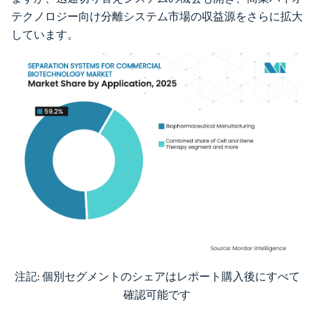
テクノロジー向け分離システム市場の収益源をさらに拡大
しています。
注記: 個別セグメントのシェアはレポート購入後にすべて
画像 © Mordor Intelligence。再利用にはCC BY 4.0の表示が必要です。
確認可能です