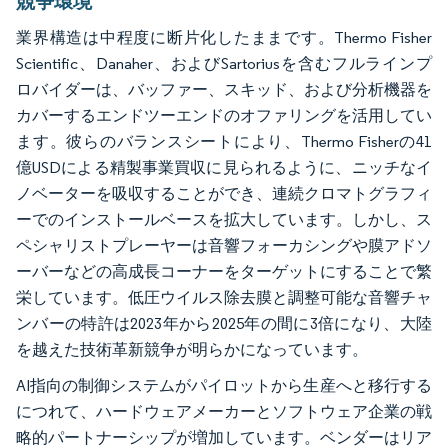
競争環境
業界構造は中程度に断片化したままです。Thermo Fisher
Scientific、Danaher、およびSartoriusを含むフルラインプ
ロバイダーは、バッファー、スキッド、および分析機器を
カバーするエンドツーエンドのオファリングを活用してい
ます。彼らのバランスシートにより、Thermo Fisherの41
億USDによる精製事業買収に見られるように、ニッチなイ
ノベーターを吸収することができ、連続クロマトグラフィ
ーでのインストールベースを拡大しています。しかし、ス
ペシャリストプレーヤーは音響フォーカシングや膜アドソ
ーバーなどの高成長コーナーをターゲットにすることで繁
栄しています。低圧ウイルス除去膜と調整可能な音響チャ
ンバーの特許は2023年から2025年の間に3倍になり、大陸
を越えた技術革新競争が明らかになっています。
AI指向の制御システムがパイロットから生産へと移行する
につれて、ハードウェアメーカーとソフトウェア企業の戦
略的パートナーシップが増加しています。ベンダーはリア