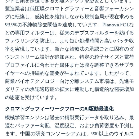
シドと鎖を保護できる分離ステップを必要としています。
製造業者は低圧膜クロマトグラフィーと音響フォーカシン
グに転換し、感染性を維持しながら規制当局が現在求める
99.9%の不純物除去閾値を達成しています。Planova FG1な
どの専用フィルターは、従来のデプスフィルターを妨げる
ファウリングを防止し、より短い処理時間と高いバッチ収
率を実現しています。新たな治療法の承認ごとに固有のダ
ウンストリーム設計が追加され、特定の粒子サイズと電荷
プロファイルに合わせた媒体または膜を調整できるサプラ
イヤーへの持続的な需要が生まれています。したがって、
商業バイオテクノロジー向け分離システム市場は、先進モ
ダリティの承認適応症の拡大に連動した構造的な需要増加
の恩恵を受けています。
クロマトグラフィーワークフローのAI駆動最適化
機械学習エンジンは過去の精製実行データを取り込み、最
適なバッファー勾配、温度設定、および負荷密度を予測し
ます。中国の研究コンソーシアムは、900以上のウイルス