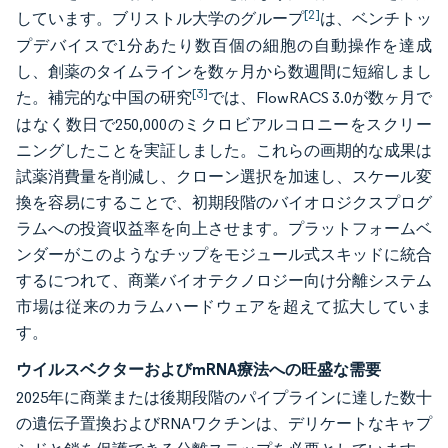
[2]
しています。ブリストル大学のグループ
は、ベンチトッ
プデバイスで1分あたり数百個の細胞の自動操作を達成
し、創薬のタイムラインを数ヶ月から数週間に短縮しまし
[3]
た。補完的な中国の研究
では、FlowRACS 3.0が数ヶ月で
はなく数日で250,000のミクロビアルコロニーをスクリー
ニングしたことを実証しました。これらの画期的な成果は
試薬消費量を削減し、クローン選択を加速し、スケール変
換を容易にすることで、初期段階のバイオロジクスプログ
ラムへの投資収益率を向上させます。プラットフォームベ
ンダーがこのようなチップをモジュール式スキッドに統合
するにつれて、商業バイオテクノロジー向け分離システム
市場は従来のカラムハードウェアを超えて拡大していま
す。
ウイルスベクターおよびmRNA療法への旺盛な需要
2025年に商業または後期段階のパイプラインに達した数十
の遺伝子置換およびRNAワクチンは、デリケートなキャプ