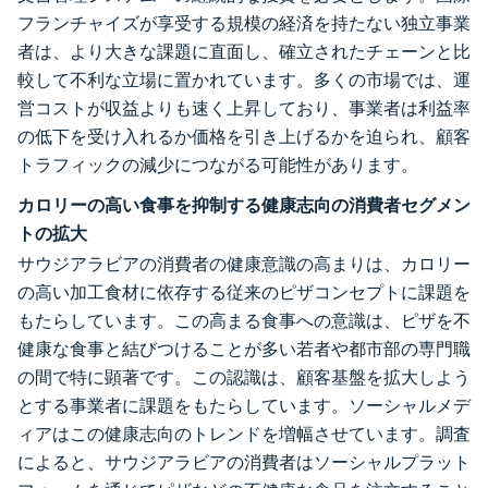
フランチャイズが享受する規模の経済を持たない独立事業
者は、より大きな課題に直面し、確立されたチェーンと比
較して不利な立場に置かれています。多くの市場では、運
営コストが収益よりも速く上昇しており、事業者は利益率
の低下を受け入れるか価格を引き上げるかを迫られ、顧客
トラフィックの減少につながる可能性があります。
カロリーの高い食事を抑制する健康志向の消費者セグメン
トの拡大
サウジアラビアの消費者の健康意識の高まりは、カロリー
の高い加工食材に依存する従来のピザコンセプトに課題を
もたらしています。この高まる食事への意識は、ピザを不
健康な食事と結びつけることが多い若者や都市部の専門職
の間で特に顕著です。この認識は、顧客基盤を拡大しよう
とする事業者に課題をもたらしています。ソーシャルメデ
ィアはこの健康志向のトレンドを増幅させています。調査
によると、サウジアラビアの消費者はソーシャルプラット