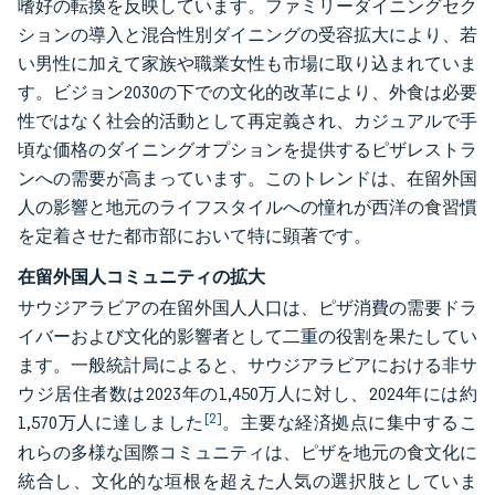
嗜好の転換を反映しています。ファミリーダイニングセク
ションの導入と混合性別ダイニングの受容拡大により、若
い男性に加えて家族や職業女性も市場に取り込まれていま
す。ビジョン2030の下での文化的改革により、外食は必要
性ではなく社会的活動として再定義され、カジュアルで手
頃な価格のダイニングオプションを提供するピザレストラ
ンへの需要が高まっています。このトレンドは、在留外国
人の影響と地元のライフスタイルへの憧れが西洋の食習慣
を定着させた都市部において特に顕著です。
在留外国人コミュニティの拡大
サウジアラビアの在留外国人人口は、ピザ消費の需要ドラ
イバーおよび文化的影響者として二重の役割を果たしてい
ます。一般統計局によると、サウジアラビアにおける非サ
ウジ居住者数は2023年の1,450万人に対し、2024年には約
[2]
1,570万人に達しました
。主要な経済拠点に集中するこ
れらの多様な国際コミュニティは、ピザを地元の食文化に
統合し、文化的な垣根を超えた人気の選択肢としていま