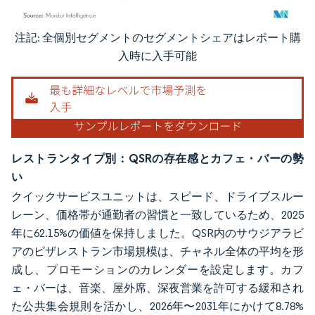
注記: 全個別セグメントのセグメントシェアはレポート購
画像 © Mordor Intelligence。再利用にはCC BY 4.0の表示が必要です。
入時に入手可能
レストランタイプ別：QSRの存在感とカフェ・バーの勢
い
クイックサービスユニットは、スピード、ドライブスルー
レーン、価格帯が通勤者の習慣と一致しているため、2025
年に62.15%の価値を保持しました。QSR内のサウジアラビ
アのピザレストラン市場規模は、チャネル全体の平均を形
成し、プロモーションのカレンダーを設定します。カフ
ェ・バーは、音楽、屋外席、深夜営業を許可する緩和され
た公共集会規則を活かし、2026年〜2031年にかけて8.78%