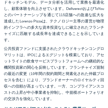
ドキッチンモデル、データ分析を活用して業務を最適化
し、顧客体験を向上させています。DeliverectおよびToYou
とのパートナーシップを通じて115店舗への急速な拡大を
達成したLorenzo Pizzaは、テクノロジー主導の運営が物理
的インフラへの多大な資本投資なしに確立されたフランチ
ャイズに匹敵する成長率を達成できることを示していま
す。
公共投資ファンドに支援されたクラウドキッチンコングロ
マリットは、IPOによるエグジットを模索しており、アセ
ットライトの飲食サービスプラットフォームへの継続的な
機関投資家の関心を反映しています。フランチャイズ規制
の最近の変更（10年間の契約期間と簡素化された仲裁プロ
セスを含む）により、ブランドオーナーのロイヤルティ回
収への信頼が高まっています。一方、コンプライアンスコ
ストの上昇が中小事業者を抑制し、中規模ポートフォリオ
の交渉力を強化しています。