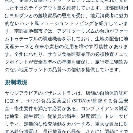
抱え、企業の食事バウチャープログラムに支えられた安定
した平日のテイクアウト量を維持しています。北部国境州
はヨルダンとの越境貿易の恩恵を受け、地元消費者に魅力
的なレバント風フュージョントッピングを紹介していま
す。南部高地都市では、アグリツーリズムの台頭がファー
ムトゥテーブルの調達機会を示しており、生地の配合に地
元産チーズと在来小麦粉の使用を増やす可能性がありま
す。全州にわたり、サウジ食品医薬品庁の必須検査チェッ
クポイントが安全基準への準拠を確保し、旅行者に馴染み
のない地元ブランドの品質への信頼を提供しています。
規制環境
サウジアラビアのピザレストランは、店舗の自治体許認可
に加え、サウジ食品医薬品庁(SFDA)が監督する食品安
全・衛生要件を満たす必要がある。コンプライアンス対応
は通常、衛生管理、従業員の衛生、温度管理、トレーサビ
リティ、定期的な検査活動をカバーする。重大な違反に対
する執行措置は、是正措置から罰金、さらには閉鎖にまで