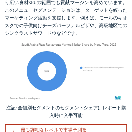
り広い食材SKUの範囲でも貢献マージンを高めています。
このメニューセグメンテーションは、ターゲットを絞った
マーケティング活動を支援します。例えば、モールのキオ
スクでの子供向けチーズパーソナルピザや、高級地区での
シンクラストサワードウなどです。
注記: 全個別セグメントのセグメントシェアはレポート購
画像 © Mordor Intelligence。再利用にはCC BY 4.0の表示が必要です。
入時に入手可能