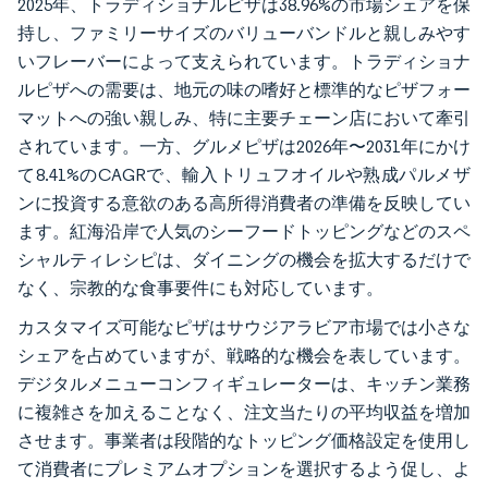
2025年、トラディショナルピザは38.96%の市場シェアを保
持し、ファミリーサイズのバリューバンドルと親しみやす
いフレーバーによって支えられています。トラディショナ
ルピザへの需要は、地元の味の嗜好と標準的なピザフォー
マットへの強い親しみ、特に主要チェーン店において牽引
されています。一方、グルメピザは2026年〜2031年にかけ
て8.41%のCAGRで、輸入トリュフオイルや熟成パルメザ
ンに投資する意欲のある高所得消費者の準備を反映してい
ます。紅海沿岸で人気のシーフードトッピングなどのスペ
シャルティレシピは、ダイニングの機会を拡大するだけで
なく、宗教的な食事要件にも対応しています。
カスタマイズ可能なピザはサウジアラビア市場では小さな
シェアを占めていますが、戦略的な機会を表しています。
デジタルメニューコンフィギュレーターは、キッチン業務
に複雑さを加えることなく、注文当たりの平均収益を増加
させます。事業者は段階的なトッピング価格設定を使用し
て消費者にプレミアムオプションを選択するよう促し、よ