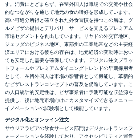
す。消費にとどまらず、在留外国人は職場での交流や社会
的なつながりを通じて地元の食の嗜好を形成しています。
高い可処分所得と確立された外食習慣を持つこの層は、グ
ルメピザの提供とデリバリーサービスを支えるプレミアム
市場セグメントを創出しています。リヤドの外交官地区、
ジェッダのビジネス地区、東部州の工業地帯などの主要経
済エリアにおける彼らの存在は、地元経済の変動時におい
ても安定した需要を確保しています。デジタル注文プラッ
トフォームやプレミアムダイニングトレンドの早期採用者
として、在留外国人は市場の影響者として機能し、革新的
なピザレストランコンセプトの普及を促進しています。こ
の人口統計的安定性は、ピザ事業者に予測可能な収益源を
提供し、後に地元市場向けにカスタマイズできるメニュー
イノベーションの試験場として機能しています。
デジタル化とオンライン注文
サウジアラビアの飲食サービス部門はデジタルトランスフ
ォーメーションを経験しており、アクセシビリティと運営