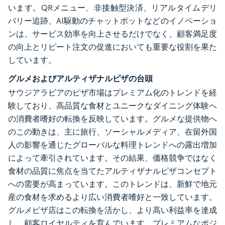
います。QRメニュー、非接触型決済、リアルタイムデリ
バリー追跡、AI駆動のチャットボットなどのイノベーショ
ンは、サービス効率を向上させるだけでなく、顧客満足度
の向上とリピート注文の促進においても重要な役割を果た
しています。
グルメおよびアルティザナルピザの台頭
サウジアラビアのピザ市場はプレミアム化のトレンドを経
験しており、高品質な食材とユニークなダイニング体験へ
の消費者嗜好の転換を反映しています。グルメな提供物へ
のこの動きは、主に旅行、ソーシャルメディア、在留外国
人の影響を通じたグローバルな料理トレンドへの露出増加
によって牽引されています。その結果、価格競争ではなく
食材の品質に焦点を当てたアルティザナルピザコンセプト
への需要が高まっています。このトレンドは、新鮮で地元
産の食材を求めるより広い消費者嗜好と一致しています。
グルメピザ店はこの転換を活かし、より高い利益率を達成
し、顧客ロイヤルティを育んでいます。プレミアムなポジ