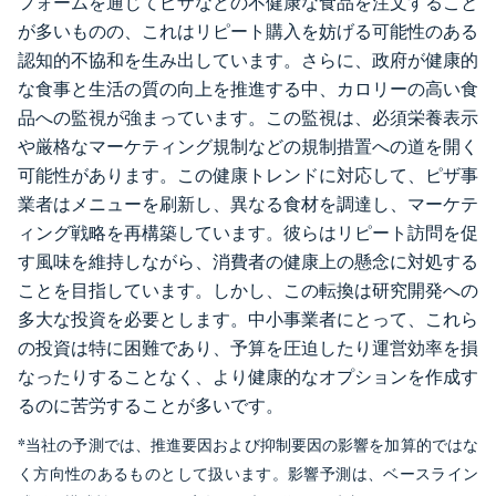
フォームを通じてピザなどの不健康な食品を注文すること
が多いものの、これはリピート購入を妨げる可能性のある
認知的不協和を生み出しています。さらに、政府が健康的
な食事と生活の質の向上を推進する中、カロリーの高い食
品への監視が強まっています。この監視は、必須栄養表示
や厳格なマーケティング規制などの規制措置への道を開く
可能性があります。この健康トレンドに対応して、ピザ事
業者はメニューを刷新し、異なる食材を調達し、マーケテ
ィング戦略を再構築しています。彼らはリピート訪問を促
す風味を維持しながら、消費者の健康上の懸念に対処する
ことを目指しています。しかし、この転換は研究開発への
多大な投資を必要とします。中小事業者にとって、これら
の投資は特に困難であり、予算を圧迫したり運営効率を損
なったりすることなく、より健康的なオプションを作成す
るのに苦労することが多いです。
*当社の予測では、推進要因および抑制要因の影響を加算的ではな
く方向性のあるものとして扱います。影響予測は、ベースライン