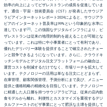
効率の向上によってピザレストランの成長を促進していま
す。通信・宇宙・技術委員会（CST）が発表したサウジア
ラビアインターネットレポート2024によると、サウジアラ
ビアのインターネット普及率は99%という印象的な水準に
[3]
達しています
。この強固なデジタルインフラにより、ピ
ザレストランは従来の地理的制約を超えることが可能とな
っています。これは特に中小事業者にとって有利であり、
優れたデリバリー体験を提供することで確立されたチェー
ンと競争できるようになっています。さらに、クラウドキ
ッチンモデルとデジタル注文プラットフォームの融合は、
運営コストを削減するだけでなく、市場リーチを拡大して
います。テクノロジーの活用は単なる注文にとどまらず、
在庫管理、顧客関係管理、予測分析にまで及び、メニュー
提供と価格戦略の精緻化を目指しています。テクノロジー
に精通した人口層を持つサウジアラビアは、従来の店内飲
食モデルから離れ、利便性とカスタマイズを重視するデジ
タルファーストのピザ事業にとって肥沃な土壌を提供して