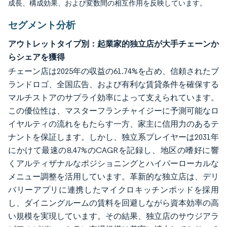
成長、構成効果、および変数間の相互作用を反映しています。
セグメント分析
アウトレットタイプ別：起業家的独立店が大手チェーンか
らシェアを獲得
チェーン店は2025年の収益の61.74%を占め、信頼されたブ
ランドロゴ、全国広告、および有利な賃貸条件を確保する
マルチストアのサプライ効率によって支えられています。
この優位性は、マスターフランチャイジーに予測可能なロ
イヤルティの流れをもたらす一方、家主に信用力のあるテ
ナントを保証します。しかし、独立系プレイヤーは2031年
にかけて最速の8.47%のCAGRを記録し、地区の嗜好に響
くアルティザナルなポジショニングとハイパーローカルな
メニュー調整を活用しています。革新的な独立店は、デリ
バリーアプリに連携したマイクロキッチンポッドを採用
し、ダイニングルームの賃料を回避しながら資本効率の高
い規模を実現しています。その結果、独立店のサウジアラ