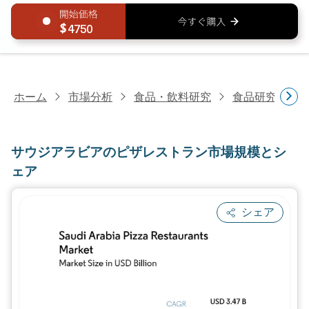
4750
ホーム
市場分析
食品・飲料研究
食品研究
サ
サウジアラビアのピザレストラン市場規模とシ
ェア
シェア