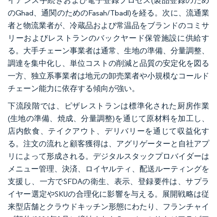
イアンス手続きおよび電子登録プロセス(製品登録のため
のGhad、通関のためのFasah/Tbadl)を経る。次に、流通業
者と物流業者が、冷蔵品および常温品をブランドのコミサ
リーおよびレストランのバックヤード保管施設に供給す
る。大手チェーン事業者は通常、生地の準備、分量調整、
調達を集中化し、単位コストの削減と品質の安定化を図る
一方、独立系事業者は地元の卸売業者や小規模なコールド
チェーン能力に依存する傾向が強い。
下流段階では、ピザレストランは標準化された厨房作業
(生地の準備、焼成、分量調整)を通じて原材料を加工し、
店内飲食、テイクアウト、デリバリーを通じて収益化す
る。注文の流れと顧客獲得は、アグリゲーターと自社アプ
リによって形成される。デジタルスタックプロバイダーは
メニュー管理、決済、ロイヤルティ、配送ルーティングを
支援し、一方でSFDAの衛生、表示、登録要件は、サプラ
イヤー選定やSKUの合理化に影響を与える。展開戦略は従
来型店舗とクラウドキッチン形態にわたり、フランチャイ