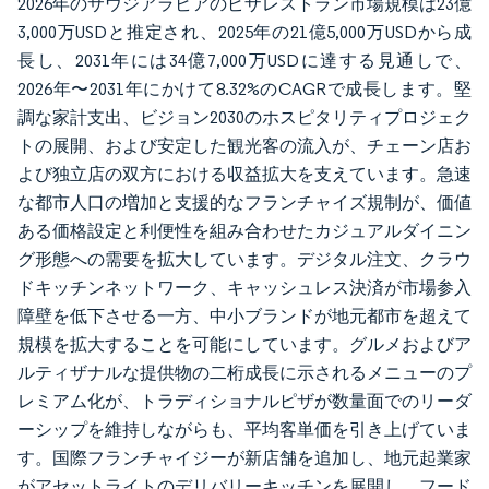
2026年のサウジアラビアのピザレストラン市場規模は23億
3,000万USDと推定され、2025年の21億5,000万USDから成
長し、2031年には34億7,000万USDに達する見通しで、
2026年〜2031年にかけて8.32%のCAGRで成長します。堅
調な家計支出、ビジョン2030のホスピタリティプロジェク
トの展開、および安定した観光客の流入が、チェーン店お
よび独立店の双方における収益拡大を支えています。急速
な都市人口の増加と支援的なフランチャイズ規制が、価値
ある価格設定と利便性を組み合わせたカジュアルダイニン
グ形態への需要を拡大しています。デジタル注文、クラウ
ドキッチンネットワーク、キャッシュレス決済が市場参入
障壁を低下させる一方、中小ブランドが地元都市を超えて
規模を拡大することを可能にしています。グルメおよびア
ルティザナルな提供物の二桁成長に示されるメニューのプ
レミアム化が、トラディショナルピザが数量面でのリーダ
ーシップを維持しながらも、平均客単価を引き上げていま
す。国際フランチャイジーが新店舗を追加し、地元起業家
がアセットライトのデリバリーキッチンを展開し、フード