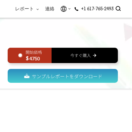
レポート
連絡
+1 617-765-2493
4750