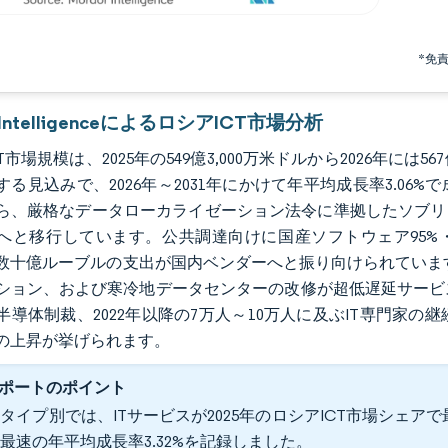
*免
r IntelligenceによるロシアICT市場分析
T市場規模は、2025年の549億3,000万米ドルから2026年には567
する見込みで、2026年～2031年にかけて年平均成長率3.0
ら、厳格なデータローカライゼーション法令に準拠したソブリ
へと移行しています。公共調達向けに国産ソフトウェア95%
数十億ルーブルの支出が国内ベンダーへと振り向けられています
ション、および寒冷地データセンターの改修が超低遅延サービ
半導体制裁、2022年以降の7万人～10万人に及ぶIT専門家
の上昇が挙げられます。
ポートのポイント
タイプ別では、ITサービスが2025年のロシアICT市場シェアで最
最速の年平均成長率3.32%を記録しました。