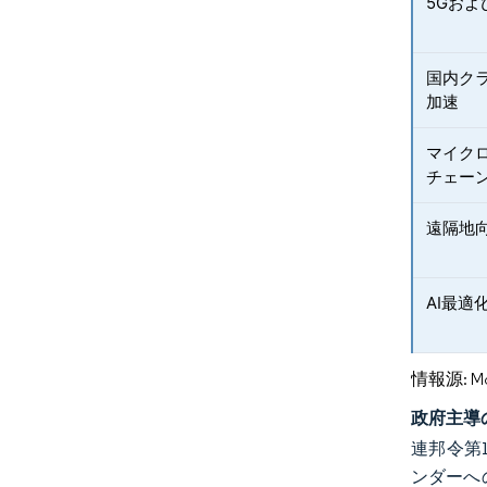
5Gお
国内ク
加速
マイク
チェー
遠隔地
AI最
情報源: Mord
政府主導
連邦令第
ンダーへ