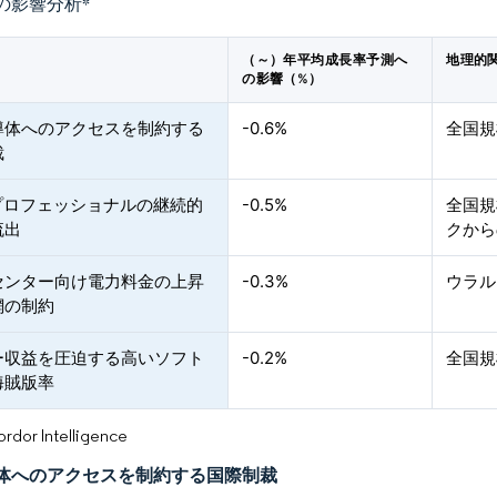
の影響分析
*
（～）年平均成長率予測へ
地理的
の影響（%）
導体へのアクセスを制約する
-0.6%
全国規
裁
Tプロフェッショナルの継続的
-0.5%
全国規
流出
クから
センター向け電力料金の上昇
-0.3%
ウラル
網の制約
ー収益を圧迫する高いソフト
-0.2%
全国規
海賊版率
or Intelligence
体へのアクセスを制約する国際制裁