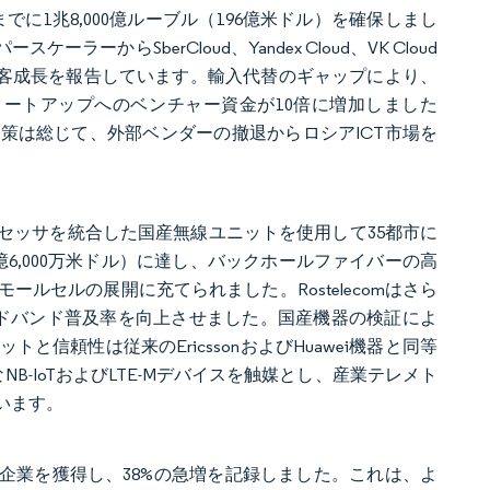
でに1兆8,000億ルーブル（196億米ドル）を確保しまし
からSberCloud、Yandex Cloud、VK Cloud
業顧客成長を報告しています。輸入代替のギャップにより、
タートアップへのベンチャー資金が10倍に増加しました
策は総じて、外部ベンダーの撤退からロシアICT市場を
ル-Mプロセッサを統合した国産無線ユニットを使用して35都市に
億6,000万米ドル）に達し、バックホールファイバーの高
ルセルの展開に充てられました。Rostelecomはさら
ードバンド普及率を向上させました。国産機器の検証によ
と信頼性は従来のEricssonおよびHuawei機器と同等
-IoTおよびLTE-Mデバイスを触媒とし、産業テレメト
います。
,000社の新規企業を獲得し、38%の急増を記録しました。これは、よ