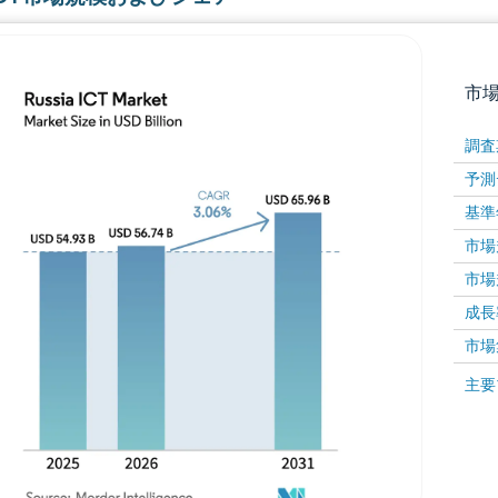
市
調査
予測
基準
市場規
市場規
成長率 
画像 © Mordor Intelligence。再利用にはCC BY 4
市場
画像 ©
主要