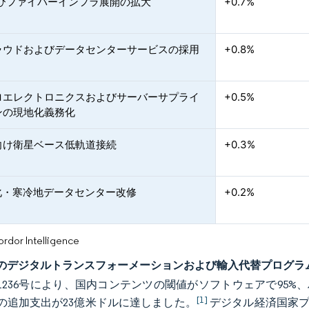
よびファイバーインフラ展開の拡大
+0.7%
ラウドおよびデータセンターサービスの採用
+0.8%
ロエレクトロニクスおよびサーバーサプライ
+0.5%
ンの現地化義務化
向け衛星ベース低軌道接続
+0.3%
適化・寒冷地データセンター改修
+0.2%
or Intelligence
のデジタルトランスフォーメーションおよび輸入代替プログラ
1236号により、国内コンテンツの閾値がソフトウェアで95%、
[1]
の追加支出が23億米ドルに達しました。
デジタル経済国家プ