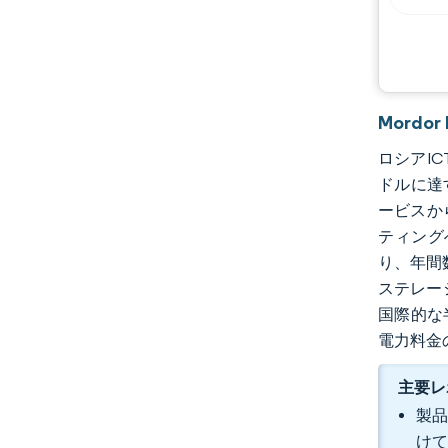
Mordo
ロシアIC
ドルに達
ービスか
ティング
り、年間
ステレー
国際的な
電力料金
主要レ
製品
けて