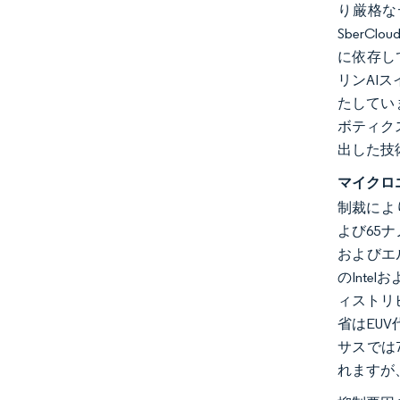
り厳格な
SberC
に依存して
リンAI
たしてい
ボティク
出した技
マイクロ
制裁により
よび65ナ
およびエ
のInte
ィストリ
省はEU
サスでは
れますが