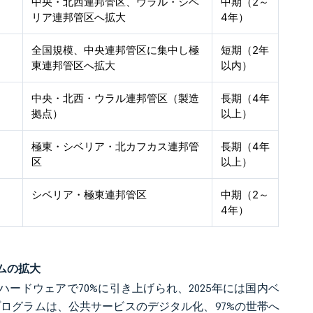
中央・北西連邦管区、ウラル・シベ
中期（2～
リア連邦管区へ拡大
4年）
全国規模、中央連邦管区に集中し極
短期（2年
東連邦管区へ拡大
以内）
中央・北西・ウラル連邦管区（製造
長期（4年
拠点）
以上）
極東・シベリア・北カフカス連邦管
長期（4年
区
以上）
シベリア・極東連邦管区
中期（2～
4年）
ムの拡大
ハードウェアで70%に引き上げられ、2025年には国内ベ
ログラムは、公共サービスのデジタル化、97%の世帯へ