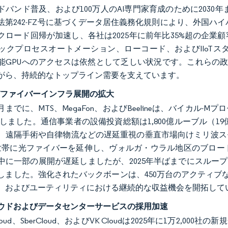
バンド普及、および100万人のAI専門家育成のために2030年ま
第242-FZ号に基づくデータ居住義務化規則により、外国ハイパースケーラー
クロード回帰が加速し、各社は2025年に前年比35%超の企
ックプロセスオートメーション、ローコード、およびIIoTス
能GPUへのアクセスは依然として乏しい状況です。これらの政
がら、持続的なトップライン需要を支えています。
びファイバーインフラ展開の拡大
12月までに、MTS、MegaFon、およびBeelineは、バイカ
開しました。通信事業者の設備投資総額は1,800億ルーブル（19
、遠隔手術や自律物流などの遅延重視の垂直市場向けミリ波スモー
万世帯に光ファイバーを延伸し、ヴォルガ・ウラル地区のブロ
年中に一部の展開が遅延しましたが、2025年半ばまでにスループット
しました。強化されたバックボーンは、450万台のアクティブなNB
、およびユーティリティにおける継続的な収益機会を開拓して
ウドおよびデータセンターサービスの採用加速
x Cloud、SberCloud、およびVK Cloudは2025年に1万2