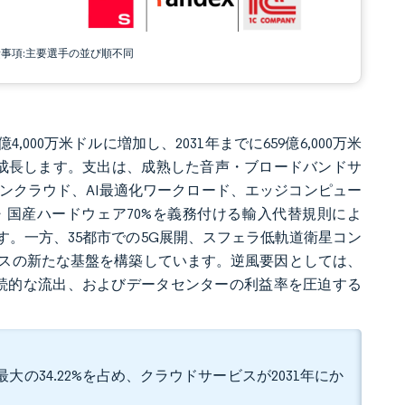
責事項:主要選手の並び順不同
億4,000万米ドルに増加し、2031年までに659億6,000万米
6%で成長します。支出は、成熟した音声・ブロードバンドサ
ンクラウド、AI最適化ワークロード、エッジコンピュー
・国産ハードウェア70%を義務付ける輸入代替規則によ
。一方、35都市での5G展開、スフェラ低軌道衛星コン
スの新たな基盤を構築しています。逆風要因としては、
の継続的な流出、およびデータセンターの利益率を圧迫する
大の34.22%を占め、クラウドサービスが2031年にか