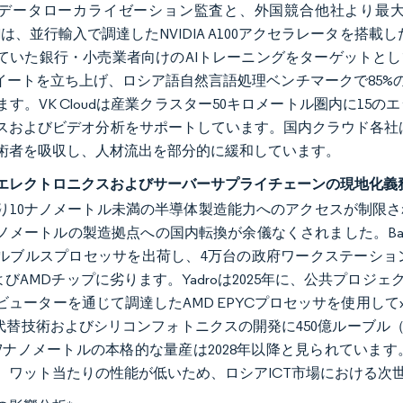
データローカライゼーション監査と、外国競合他社より最大
loudは、並行輸入で調達したNVIDIA A100アクセラレータを搭
いた銀行・小売業者向けのAIトレーニングをターゲットとしています。
スイートを立ち上げ、ロシア語自然言語処理ベンチマークで85%
ます。VK Cloudは産業クラスター50キロメートル圏内に1
スおよびビデオ分析をサポートしています。国内クラウド各社はま
術者を吸収し、人材流出を部分的に緩和しています。
エレクトロニクスおよびサーバーサプライチェーンの現地化義
10ナノメートル未満の半導体製造能力へのアクセスが制限され、Mi
ノメートルの製造拠点への国内転換が余儀なくされました。Baikal E
ルブルスプロセッサを出荷し、4万台の政府ワークステーショ
lおよびAMDチップに劣ります。Yadroは2025年に、公共プ
ビューターを通じて調達したAMD EPYCプロセッサを使用してx
V代替技術およびシリコンフォトニクスの開発に450億ルーブル（
7ナノメートルの本格的な量産は2028年以降と見られていま
、ワット当たりの性能が低いため、ロシアICT市場における次