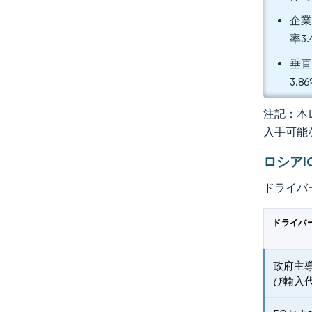
企業
率3
垂直
3.
注記：本レ
入手可能
ロシア
ドライバ
ドライバ
政府主
び輸入