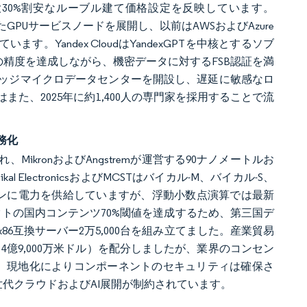
30%割安なルーブル建て価格設定を反映しています。
載したGPUサービスノードを展開し、以前はAWSおよびAzure
Yandex CloudはYandexGPTを中核とするソブ
の精度を達成しながら、機密データに対するFSB認証を満
5のエッジマイクロデータセンターを開設し、遅延に敏感なロ
た、2025年に約1,400人の専門家を採用することで流
務化
kronおよびAngstremが運営する90ナノメートルお
lectronicsおよびMCSTはバイカル-M、バイカル-S、
ンに電力を供給していますが、浮動小数点演算では最新
ロジェクトの国内コンテンツ70%閾値を達成するため、第三国デ
86互換サーバー2万5,000台を組み立てました。産業貿易
4億9,000万米ドル）を配分しましたが、業界のコンセン
す。現地化によりコンポーネントのセキュリティは確保さ
世代クラウドおよびAI展開が制約されています。