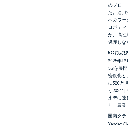
のブロード
た。連邦法
へのワー
ロボティ
が、高性
保護しな
5Gおよ
2025年
5Gを展
密度化と
に320
り2024
水準に達
リ、農業
国内クラ
Yande