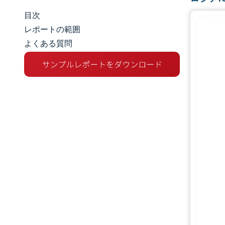
目次
市場規模とシェア
レポートの範囲
よくある質問
市場分析
トレンドとインサイト
セグメント分析
地理分析
競争環境
主要プレーヤー
業界の動向