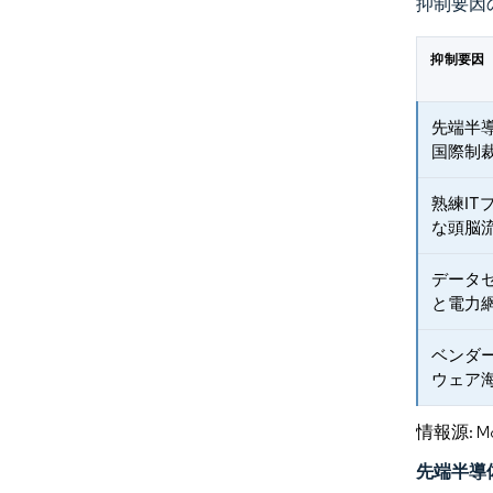
抑制要因
抑制要因
先端半
国際制
熟練I
な頭脳
データ
と電力
ベンダ
ウェア
情報源: Mord
先端半導