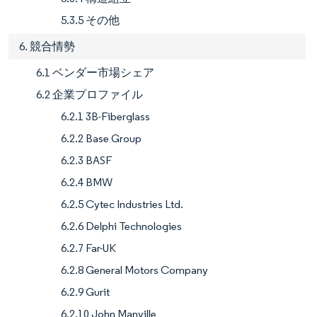
5.3.5 その他
6. 競合情勢
6.1 ベンダー市場シェア
6.2 企業プロファイル
6.2.1 3B-Fiberglass
6.2.2 Base Group
6.2.3 BASF
6.2.4 BMW
6.2.5 Cytec Industries Ltd.
6.2.6 Delphi Technologies
6.2.7 Far-UK
6.2.8 General Motors Company
6.2.9 Gurit
6.2.10 John Manville