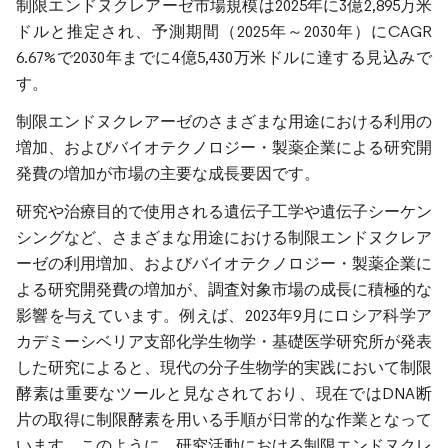
制限エンドヌクレアーゼ市場規模は2025年に3億2,895万米
ドルと推定され、予測期間（2025年～2030年）にCAGR
6.67%で2030年までに4億5,430万米ドルに達する見込みで
す。
制限エンドヌクレアーゼのさまざまな用途における利用の
増加、およびバイオテクノロジー・製薬企業による研究開
発費の増加が市場の主要な成長要因です。
研究や治療目的で使用される遺伝子工学や遺伝子シーケン
シングなど、さまざまな用途における制限エンドヌクレア
ーゼの利用増加、およびバイオテクノロジー・製薬企業に
よる研究開発費の増加が、調査対象市場の成長に積極的な
影響を与えています。例えば、2023年9月にロシア科学ア
カデミーシベリア支部化学生物学・基礎医学研究所が発表
した研究によると、現代の分子生物学的実践において制限
酵素は重要なツールと見なされており、現在ではDNA断
片の取得に制限酵素を用いる手順が日常的な作業となって
います。このように、研究活動における制限エンドヌクレ