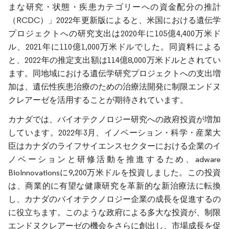
まな研究・状態・疾患カテゴリーへの資金配分の推計
（RCDC）」2022年更新版によると、米国における遺伝学
プロジェクトへの研究支出は2020年に105億4,400万米ド
ル、2021年に110億1,000万米ドルでした。同資料による
と、2022年の推定支出額は114億8,000万米ドルとされてい
ます。同地域における遺伝学研究プロジェクトへの支出増
加は、遺伝性疾患治療のための治療法開発に制限エンドヌ
クレアーゼを活用することが期待されています。
カナダでは、バイオテクノロジー研究への政府投資が増加
しています。2022年3月、イノベーション・科学・産業大
臣はカナダのライフサイエンスセクターにおける企業のイ
ノベーションと研修活動を推進するため、adware
BioInnovationsに9,200万米ドルを投資しました。この投資
は、商業的に有望な健康研究を革新的な新治療法に転換
し、カナダのバイオテクノロジー企業の成長を促進するの
に役立ちます。このような政府による多大な投資が、制限
エンドヌクレアーゼの機会をさらに創出し、市場成長を促