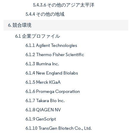
5.4.3.6 その他のアジア太平洋
5.4.4 その他の地域
6. 競合環境
6.1 企業プロファイル
6.1.1 Agilent Technologies
6.1.2 Thermo Fisher Scientific
6.1.3 Illumina Inc.
6.1.4 New England Biolabs
6.1.5 Merck KGaA
6.1.6 Promega Corporation
6.1.7 Takara Bio Inc.
6.1.8 QIAGEN NV
6.1.9 GenScript
6.1.10 TransGen Biotech Co., Ltd.