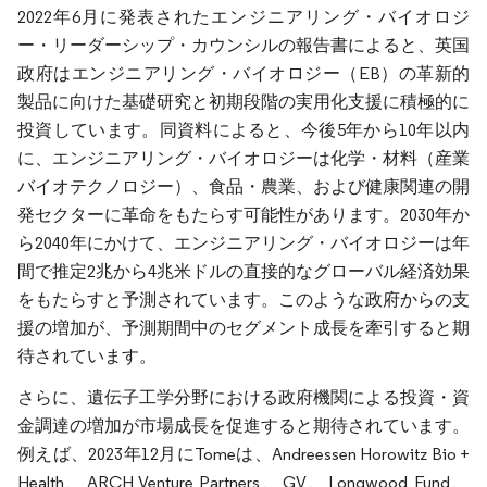
2022年6月に発表されたエンジニアリング・バイオロジ
ー・リーダーシップ・カウンシルの報告書によると、英国
政府はエンジニアリング・バイオロジー（EB）の革新的
製品に向けた基礎研究と初期段階の実用化支援に積極的に
投資しています。同資料によると、今後5年から10年以内
に、エンジニアリング・バイオロジーは化学・材料（産業
バイオテクノロジー）、食品・農業、および健康関連の開
発セクターに革命をもたらす可能性があります。2030年か
ら2040年にかけて、エンジニアリング・バイオロジーは年
間で推定2兆から4兆米ドルの直接的なグローバル経済効果
をもたらすと予測されています。このような政府からの支
援の増加が、予測期間中のセグメント成長を牽引すると期
待されています。
さらに、遺伝子工学分野における政府機関による投資・資
金調達の増加が市場成長を促進すると期待されています。
例えば、2023年12月にTomeは、Andreessen Horowitz Bio +
Health、ARCH Venture Partners、GV、Longwood Fund、