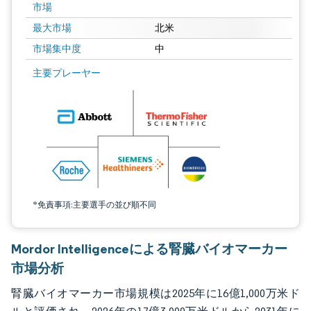
市場
最大市場
北米
市場集中度
中
画像 © Mordor Intelligence。再利用にはCC BY 4.0の表示が必要です。
主要プレーヤー
*免責事項:主要選手の並び順不同
Mordor Intelligenceによる腎臓バイオマーカー
市場分析
腎臓バイオマーカー市場規模は2025年に16億1,000万米ド