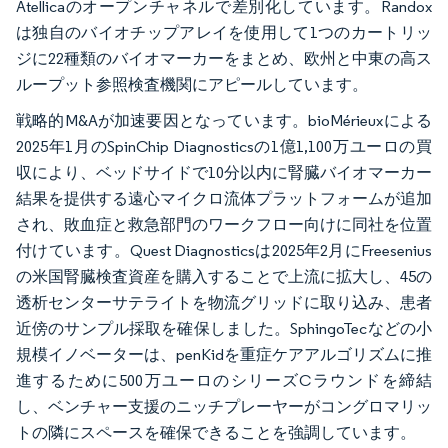
Atellicaのオープンチャネルで差別化しています。Randox
は独自のバイオチップアレイを使用して1つのカートリッ
ジに22種類のバイオマーカーをまとめ、欧州と中東の高ス
ループット参照検査機関にアピールしています。
戦略的M&Aが加速要因となっています。bioMérieuxによる
2025年1月のSpinChip Diagnosticsの1億1,100万ユーロの買
収により、ベッドサイドで10分以内に腎臓バイオマーカー
結果を提供する遠心マイクロ流体プラットフォームが追加
され、敗血症と救急部門のワークフロー向けに同社を位置
付けています。Quest Diagnosticsは2025年2月にFreesenius
の米国腎臓検査資産を購入することで上流に拡大し、45の
透析センターサテライトを物流グリッドに取り込み、患者
近傍のサンプル採取を確保しました。SphingoTecなどの小
規模イノベーターは、penKidを重症ケアアルゴリズムに推
進するために500万ユーロのシリーズCラウンドを締結
し、ベンチャー支援のニッチプレーヤーがコングロマリッ
トの隣にスペースを確保できることを強調しています。