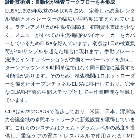
診断技術別：自動化が検査ワークフローを再形成
ELISAは2025年収益の46.10%を占め、定着した試薬レンタ
ル契約とオペレーターの幅広い習熟度に支えられていま
す。ラテンアメリカの中規模病院は、初期資本支出が少な
く、メニューがすべての主流機能的バイオマーカーをカバ
ーしているためELISAを好んでいます。弱点は1日の検査負
荷が400サンプルを超えた場合に現れます。手動プレート
洗浄とインキュベーションが労働オーバーヘッドを加え、
ターンアラウンドを時間単位ではなく同日配信に延長する
可能性があります。そのため、検査機関はロボットローダ
ーを備えたオープンチャネルELISAに移行しており、完全
なCLIA移行前の中間ステップとして手作業時間を削減し
ています。
CLIAは8.2%のCAGRで進歩しており、米国、日本、湾岸協
力会議全域の参照ネットワークに新規設置を獲得していま
す。これらのシステムはフェムトグラムレベルの感度を提
供し、重症ケアの腎ストレスパネルで使用されるTIMP-