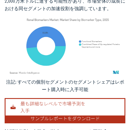
2,000万米ドルに達する可能性があり、市場全体の成長に
おける同セグメントの加速役割を強調しています。
注記: すべての個別セグメントのセグメントシェアはレポ
画像 © Mordor Intelligence。再利用にはCC BY 4.0の表示が必要です。
ート購入時に入手可能