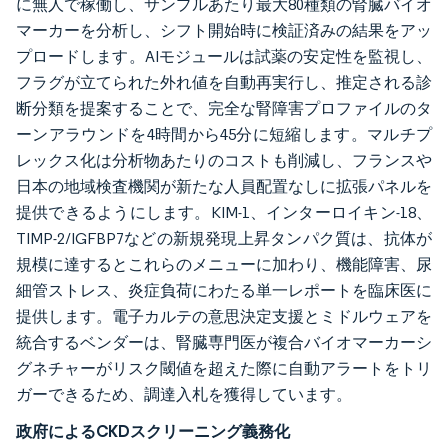
に無人で稼働し、サンプルあたり最大80種類の腎臓バイオ
マーカーを分析し、シフト開始時に検証済みの結果をアッ
プロードします。AIモジュールは試薬の安定性を監視し、
フラグが立てられた外れ値を自動再実行し、推定される診
断分類を提案することで、完全な腎障害プロファイルのタ
ーンアラウンドを4時間から45分に短縮します。マルチプ
レックス化は分析物あたりのコストも削減し、フランスや
日本の地域検査機関が新たな人員配置なしに拡張パネルを
提供できるようにします。KIM-1、インターロイキン-18、
TIMP-2/IGFBP7などの新規発現上昇タンパク質は、抗体が
規模に達するとこれらのメニューに加わり、機能障害、尿
細管ストレス、炎症負荷にわたる単一レポートを臨床医に
提供します。電子カルテの意思決定支援とミドルウェアを
統合するベンダーは、腎臓専門医が複合バイオマーカーシ
グネチャーがリスク閾値を超えた際に自動アラートをトリ
ガーできるため、調達入札を獲得しています。
政府によるCKDスクリーニング義務化