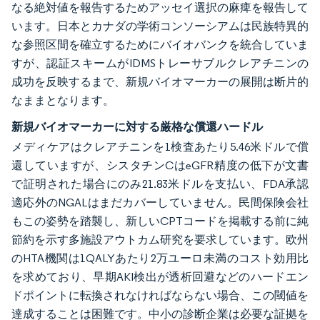
なる絶対値を報告するためアッセイ選択の麻痺を報告して
います。日本とカナダの学術コンソーシアムは民族特異的
な参照区間を確立するためにバイオバンクを統合していま
すが、認証スキームがIDMSトレーサブルクレアチニンの
成功を反映するまで、新規バイオマーカーの展開は断片的
なままとなります。
新規バイオマーカーに対する厳格な償還ハードル
メディケアはクレアチニンを1検査あたり5.46米ドルで償
還していますが、シスタチンCはeGFR精度の低下が文書
で証明された場合にのみ21.83米ドルを支払い、FDA承認
適応外のNGALはまだカバーしていません。民間保険会社
もこの姿勢を踏襲し、新しいCPTコードを掲載する前に純
節約を示す多施設アウトカム研究を要求しています。欧州
のHTA機関は1QALYあたり2万ユーロ未満のコスト効用比
を求めており、早期AKI検出が透析回避などのハードエン
ドポイントに転換されなければならない場合、この閾値を
達成することは困難です。中小の診断企業は必要な証拠を