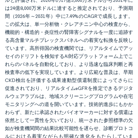
ルと評価され、2026年の17億3,000万米ドルから2031年に
は24億8,000万米ドルに達すると推定されており、予測期
間（2026年～2031年）中に7.49%のCAGRで成長します。
この拡大は、単一分析物・クレアチニン中心の検査から、
機能的・構造的・炎症性の腎障害シグナルを一度に追跡す
る高含量マルチプレックスパネルへの着実な転換を反映し
ています。高所得国の検査機関では、リアルタイムでアッ
セイのドリフトを検知するAI対応プラットフォーム上でこ
れらのパネルを自動化しており、より迅速な臨床判断と再
検査率の低下を実現しています。より広範な普及は、早期
CKD検出を評価する成果連動型償還制度によってさらに
促進されており、リアルタイムeGFRを推定できるデジタ
ルウェアラブルは、地域スクリーニングプログラムや在宅
モニタリングへの道を開いています。技術的進歩にもかか
わらず、新たに承認されたバイオマーカーに対する償還は
依然として一貫性を欠いており、統一された参照標準の欠
如が検査機関間の結果比較可能性を遅らせ、診断プロトコ
ルにおける着実ながらも明確な進化をもたらしていま