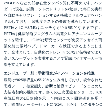
2/IGFBP7などの低存在量タンパク質に不可欠です。ベン
ダーは現在、試薬ロットのドリフトを検知して毎日の実行
を自動キャリブレーションするAI搭載ミドルウェアをバン
ドルしており、習熟度テストの失敗を減らしています。
PETIAとLC-MS/MSはニッチながら戦略的なままです。
PETIAは健康診断プログラムの高速クレアチニンスループ
ットを確保し、LC-MSは研究センターが免疫アッセイの商
業化前に候補ペプチドマーカーを検証できるようにしま
す。全体として、自動化のトレンドは少ない技術者でより
高いスループットを実現することで腎臓バイオマーカー市
場を支えています。
エンドユーザー別：学術研究がイノベーションを推進
病院は2025年収益の53.70%を生み出しており、統合された
患者フロー、検査能力、診断と治療エピソードをまとめた
支払者契約の機能です。多くの三次医療センターは、ICU
在院日数の1日短縮を示した内部コスト回避研究を受け
て、敗血症オーダーセットにNGAL、KIM-1、シスタチンC