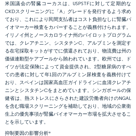
米国議会の腎臓コーカスは、USPSTFに対して定期的な
CKDスクリーニングに「A」グレードを発行するよう求め
ており、これにより民間支払者はコスト負担なしに腎臓バ
イオマーカー検査をカバーすることが義務付けられます。
イリノイ州とノースカロライナ州のパイロットプログラム
では、クレアチニン、シスタチンC、アルブミンを測定す
る在宅採取キットがすでに償還されており、物流費は州の
価値連動型ケアプールから賄われています。欧州では、ド
イツが法定保険によって資金提供され、2型糖尿病のすべ
ての患者に対して年1回のアルブミン尿検査を義務付けて
おり、スペインは国家高血圧ガイドラインに血清クレアチ
ニンとシスタチンCをまとめています。シンガポールの保
健省は、熱ストレスにさらされた建設労働者向けのNGAL
を含む職場スクリーニングを補助しており、地域の公衆衛
生上の優先事項が腎臓バイオマーカー市場を拡大させるこ
とを示しています。
抑制要因の影響分析
*