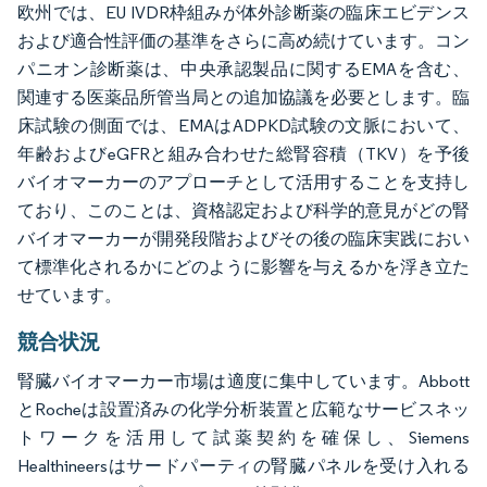
欧州では、EU IVDR枠組みが体外診断薬の臨床エビデンス
および適合性評価の基準をさらに高め続けています。コン
パニオン診断薬は、中央承認製品に関するEMAを含む、
関連する医薬品所管当局との追加協議を必要とします。臨
床試験の側面では、EMAはADPKD試験の文脈において、
年齢およびeGFRと組み合わせた総腎容積（TKV）を予後
バイオマーカーのアプローチとして活用することを支持し
ており、このことは、資格認定および科学的意見がどの腎
バイオマーカーが開発段階およびその後の臨床実践におい
て標準化されるかにどのように影響を与えるかを浮き立た
せています。
競合状況
腎臓バイオマーカー市場は適度に集中しています。Abbott
とRocheは設置済みの化学分析装置と広範なサービスネッ
トワークを活用して試薬契約を確保し、Siemens
Healthineersはサードパーティの腎臓パネルを受け入れる