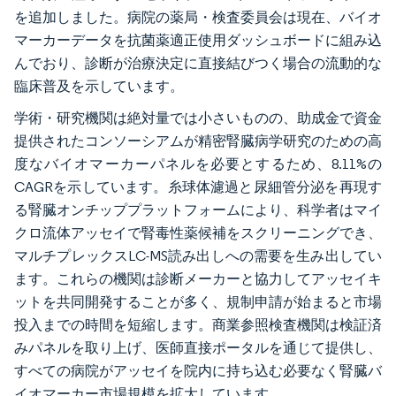
を追加しました。病院の薬局・検査委員会は現在、バイオ
マーカーデータを抗菌薬適正使用ダッシュボードに組み込
んでおり、診断が治療決定に直接結びつく場合の流動的な
臨床普及を示しています。
学術・研究機関は絶対量では小さいものの、助成金で資金
提供されたコンソーシアムが精密腎臓病学研究のための高
度なバイオマーカーパネルを必要とするため、8.11%の
CAGRを示しています。糸球体濾過と尿細管分泌を再現す
る腎臓オンチッププラットフォームにより、科学者はマイ
クロ流体アッセイで腎毒性薬候補をスクリーニングでき、
マルチプレックスLC-MS読み出しへの需要を生み出してい
ます。これらの機関は診断メーカーと協力してアッセイキ
ットを共同開発することが多く、規制申請が始まると市場
投入までの時間を短縮します。商業参照検査機関は検証済
みパネルを取り上げ、医師直接ポータルを通じて提供し、
すべての病院がアッセイを院内に持ち込む必要なく腎臓バ
イオマーカー市場規模を拡大しています。