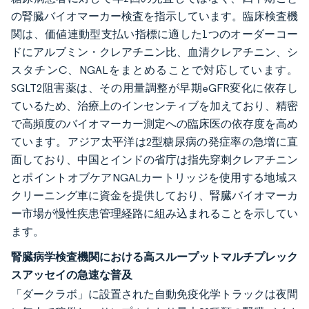
の腎臓バイオマーカー検査を指示しています。臨床検査機
関は、価値連動型支払い指標に適した1つのオーダーコー
ドにアルブミン・クレアチニン比、血清クレアチニン、シ
スタチンC、NGALをまとめることで対応しています。
SGLT2阻害薬は、その用量調整が早期eGFR変化に依存し
ているため、治療上のインセンティブを加えており、精密
で高頻度のバイオマーカー測定への臨床医の依存度を高め
ています。アジア太平洋は2型糖尿病の発症率の急増に直
面しており、中国とインドの省庁は指先穿刺クレアチニン
とポイントオブケアNGALカートリッジを使用する地域ス
クリーニング車に資金を提供しており、腎臓バイオマーカ
ー市場が慢性疾患管理経路に組み込まれることを示してい
ます。
腎臓病学検査機関における高スループットマルチプレック
スアッセイの急速な普及
「ダークラボ」に設置された自動免疫化学トラックは夜間