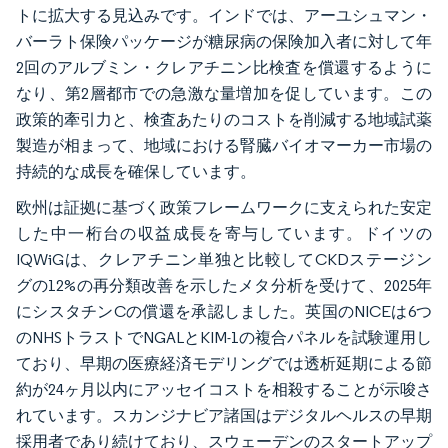
トに拡大する見込みです。インドでは、アーユシュマン・
バーラト保険パッケージが糖尿病の保険加入者に対して年
2回のアルブミン・クレアチニン比検査を償還するように
なり、第2層都市での急激な量増加を促しています。この
政策的牽引力と、検査あたりのコストを削減する地域試薬
製造が相まって、地域における腎臓バイオマーカー市場の
持続的な成長を確保しています。
欧州は証拠に基づく政策フレームワークに支えられた安定
した中一桁台の収益成長を寄与しています。ドイツの
IQWiGは、クレアチニン単独と比較してCKDステージン
グの12%の再分類改善を示したメタ分析を受けて、2025年
にシスタチンCの償還を承認しました。英国のNICEは6つ
のNHSトラストでNGALとKIM-1の複合パネルを試験運用し
ており、早期の医療経済モデリングでは透析延期による節
約が24ヶ月以内にアッセイコストを相殺することが示唆さ
れています。スカンジナビア諸国はデジタルヘルスの早期
採用者であり続けており、スウェーデンのスタートアップ