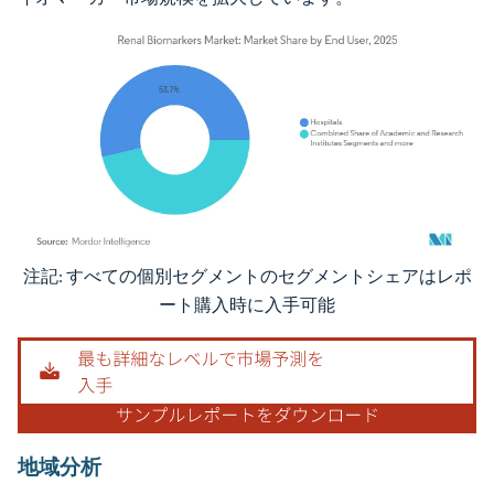
注記: すべての個別セグメントのセグメントシェアはレポ
画像 © Mordor Intelligence。再利用にはCC BY 4.0の表示が必要です。
ート購入時に入手可能
地域分析