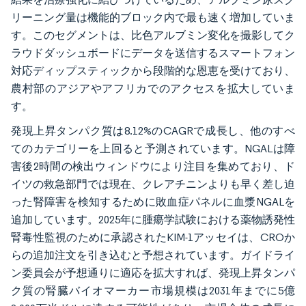
リーニング量は機能的ブロック内で最も速く増加していま
す。このセグメントは、比色アルブミン変化を撮影してク
ラウドダッシュボードにデータを送信するスマートフォン
対応ディップスティックから段階的な恩恵を受けており、
農村部のアジアやアフリカでのアクセスを拡大していま
す。
発現上昇タンパク質は8.12%のCAGRで成長し、他のすべ
てのカテゴリーを上回ると予測されています。NGALは障
害後2時間の検出ウィンドウにより注目を集めており、ド
イツの救急部門では現在、クレアチニンよりも早く差し迫
った腎障害を検知するために敗血症パネルに血漿NGALを
追加しています。2025年に腫瘍学試験における薬物誘発性
腎毒性監視のために承認されたKIM-1アッセイは、CROか
らの追加注文を引き込むと予想されています。ガイドライ
ン委員会が予想通りに適応を拡大すれば、発現上昇タンパ
ク質の腎臓バイオマーカー市場規模は2031年までに5億