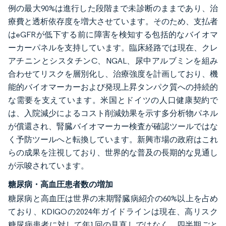
例の最大90%は進行した段階まで未診断のままであり、治
療費と透析依存度を増大させています。そのため、支払者
はeGFRが低下する前に障害を検知する包括的なバイオマ
ーカーパネルを支持しています。臨床経路では現在、クレ
アチニンとシスタチンC、NGAL、尿中アルブミンを組み
合わせてリスクを層別化し、治療強度を計画しており、機
能的バイオマーカーおよび発現上昇タンパク質への持続的
な需要を支えています。米国とドイツの人口健康契約で
は、入院減少によるコスト削減効果を示す多分析物パネル
が償還され、腎臓バイオマーカー検査が確認ツールではな
く予防ツールへと転換しています。新興市場の政府はこれ
らの成果を注視しており、世界的な普及の長期的な見通し
が示唆されています。
糖尿病・高血圧患者数の増加
糖尿病と高血圧は世界の末期腎臓病紹介の60%以上を占め
ており、KDIGOの2024年ガイドラインは現在、高リスク
糖尿病患者に対して年1回の見直しではなく、四半期ごと