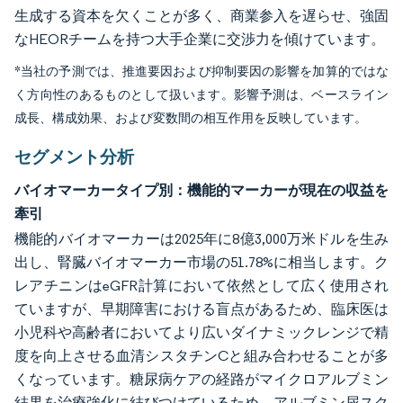
生成する資本を欠くことが多く、商業参入を遅らせ、強固
なHEORチームを持つ大手企業に交渉力を傾けています。
*当社の予測では、推進要因および抑制要因の影響を加算的ではな
く方向性のあるものとして扱います。影響予測は、ベースライン
成長、構成効果、および変数間の相互作用を反映しています。
セグメント分析
バイオマーカータイプ別：機能的マーカーが現在の収益を
牽引
機能的バイオマーカーは2025年に8億3,000万米ドルを生み
出し、腎臓バイオマーカー市場の51.78%に相当します。ク
レアチニンはeGFR計算において依然として広く使用され
ていますが、早期障害における盲点があるため、臨床医は
小児科や高齢者においてより広いダイナミックレンジで精
度を向上させる血清シスタチンCと組み合わせることが多
くなっています。糖尿病ケアの経路がマイクロアルブミン
結果を治療強化に結びつけているため、アルブミン尿スク