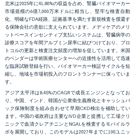
北米は2025年に41.80%の収益を占め、腎臓バイオマーカー
市場規模の6億7,000万米ドルに相当し、堅牢な検査自動
化、明確なFDA経路、証拠基準を満たす新規検査を償還す
る保険会社の意欲に支えられています。メディケアのメリ
ットベースインセンティブ支払いシステムは、腎臓病学の
診療スコアを年間アルブミン尿率に結びつけており、プロ
トコルの更新と検査注文頻度の増加を促しています。米国
のベンダーは学術医療センターへの近接性を活用して迅速
な臨床試験登録を行い、バイオマーカー検証サイクルを短
縮し、地域を市場初投入のフロントランナーに保っていま
す。
アジア太平洋は8.45%のCAGRで成長エンジンとなってお
り、中国、インド、韓国が公衆衛生義務化とキャッシュバ
ック保険制度を組み合わせて早期CKD検出を補助してい
ます。中国の省政府は主要なIVD企業と提携して工場クリ
ニックで血清クレアチニンとNGALを検査するモバイルラ
ボを展開しており、このモデルは2027年までに100ユニッ