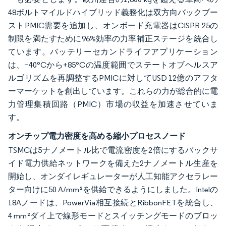
48ボルトマイルドハイブリッド義務化は双方向バックブー
ストPMIC需要を追加し、オンボード充電器はCISPR 25の
制限を満たすために96%効率の力率補正ステージを統合し
ています。バッテリーセカンドライフアプリケーション
は、−40°Cから+85°Cの温度範囲でステートオブヘルスア
ルゴリズムを再調整するPMICに対してUSD 12億のアフタ
ーマーケットを創出しています。これらの力が総合的に電
力管理集積回路（PMIC）市場の収益を加速させていま
す。
オンチップ電力密度を高める縮小プロセスノード
TSMCは5ナノメートル比で電流密度を2倍にするバックサ
イド電力供給ネットワークを備えた2ナノメートル生産を
開始し、オンダイレギュレーターが人工知能アクセラレー
ター向けに50 A/mm²を供給できるようにしました。Intelの
18Aノードは、PowerVia相互接続とRibbonFETを統合し、
4 mm²ダイ上で線形モードとスイッチングモードのブロッ