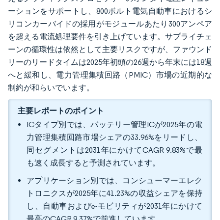
ーションをサポートし、800ボルト電気自動車におけるシ
リコンカーバイドの採用がモジュールあたり300アンペア
を超える電流処理要件を引き上げています。サプライチェ
ーンの循環性は依然として主要リスクですが、ファウンド
リーのリードタイムは2025年初頭の26週から年末には18週
へと緩和し、電力管理集積回路（PMIC）市場の近期的な
制約が和らいでいます。
主要レポートのポイント
ICタイプ別では、バッテリー管理ICが2025年の電
力管理集積回路市場シェアの33.96%をリードし、
同セグメントは2031年にかけてCAGR 9.83%で最
も速く成長すると予測されています。
アプリケーション別では、コンシューマーエレク
トロニクスが2025年に41.23%の収益シェアを保持
し、自動車およびe-モビリティが2031年にかけて
最高のCAGR 9.37%で前進しています。