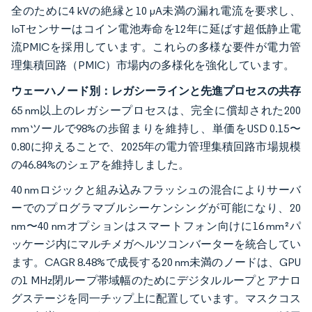
全のために4 kVの絶縁と10 µA未満の漏れ電流を要求し、
IoTセンサーはコイン電池寿命を12年に延ばす超低静止電
流PMICを採用しています。これらの多様な要件が電力管
理集積回路（PMIC）市場内の多様化を強化しています。
ウェーハノード別：レガシーラインと先進プロセスの共存
65 nm以上のレガシープロセスは、完全に償却された200
mmツールで98%の歩留まりを維持し、単価をUSD 0.15〜
0.80に抑えることで、2025年の電力管理集積回路市場規模
の46.84%のシェアを維持しました。
40 nmロジックと組み込みフラッシュの混合によりサーバ
ーでのプログラマブルシーケンシングが可能になり、20
nm〜40 nmオプションはスマートフォン向けに16 mm²パ
ッケージ内にマルチメガヘルツコンバーターを統合してい
ます。CAGR 8.48%で成長する20 nm未満のノードは、GPU
の1 MHz閉ループ帯域幅のためにデジタルループとアナロ
グステージを同一チップ上に配置しています。マスクコス