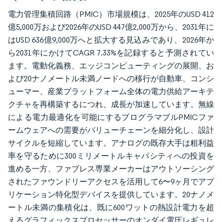
電力管理集積回路（PMIC）市場規模は、2025年のUSD 412
億5,000万および2026年のUSD 447億2,000万から、2031年に
はUSD 636億9,000万へと拡大する見込みであり、2026年か
ら2031年にかけてCAGR 7.33%を記録すると予測されてい
ます。電動化義務、エッジコンピューティングの展開、お
よび20ナノメートル未満ノードへの移行が自動車、コンシ
ューマー、産業プラットフォーム全体の電力供給アーキテ
クチャを再構築するにつれ、成長が加速しています。無線
による電力最適化を可能にするプログラマブルPMICファ
ームウェアへの需要がバリューチェーンを細分化し、設計
サイクルを短縮しています。アナログの既存大手は粗利益
率を守るために300ミリメートルキャパシティへの投資を
進める一方、ファブレス専業メーカーはアウトソーシング
されたファウンドリーアクセスを活用して6〜9ヶ月でアプ
リケーション特化型デバイスを提供しています。20ナノメ
ートル未満の集積化は、既に600ワットの熱設計電力を超
えるグラフィックスプロセッサーのオンダイ電圧レギュレ