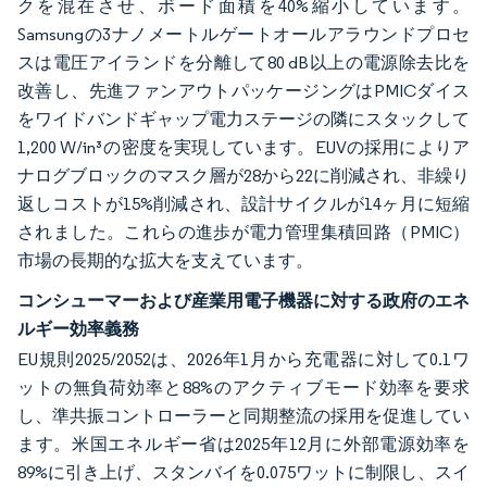
クを混在させ、ボード面積を40%縮小しています。
Samsungの3ナノメートルゲートオールアラウンドプロセ
スは電圧アイランドを分離して80 dB以上の電源除去比を
改善し、先進ファンアウトパッケージングはPMICダイス
をワイドバンドギャップ電力ステージの隣にスタックして
1,200 W/in³の密度を実現しています。EUVの採用によりア
ナログブロックのマスク層が28から22に削減され、非繰り
返しコストが15%削減され、設計サイクルが14ヶ月に短縮
されました。これらの進歩が電力管理集積回路（PMIC）
市場の長期的な拡大を支えています。
コンシューマーおよび産業用電子機器に対する政府のエネ
ルギー効率義務
EU規則2025/2052は、2026年1月から充電器に対して0.1ワ
ットの無負荷効率と88%のアクティブモード効率を要求
し、準共振コントローラーと同期整流の採用を促進してい
ます。米国エネルギー省は2025年12月に外部電源効率を
89%に引き上げ、スタンバイを0.075ワットに制限し、スイ