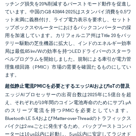
ッチング損失を20%削減するバーストモード動作を促進し
ています。中国のGB 43844-2025はスタンバイ消費を0.5ワ
ット未満に義務付け、ライブ電力表示を要求し、セットト
ップボックスやルーターにおけるバックコンバーターの採
用を加速しています。カリフォルニア州はTitle 20をバッ
テリー駆動の芝生機器に拡大し、インドのエネルギー効率
局は最低85 lm/Wの効率を持つLEDドライバーのスターラ
ベルプログラムを開始しました。規制による牽引が電力管
理集積回路（PMIC）市場の需要を確固たるものにしてい
ます。
超低静止電流PMICを必要とするエッジAIおよびIoTの普及
エッジAIプロセッサーの出荷台数は2025年に5億台を超
え、それぞれが10年間のコイン電池寿命のためにサブ1 µA
のスリープ電流を持つPMICを必要としています。
Bluetooth LE 5.4およびMatter-over-Threadのトラフィックス
パイクは2 msごとに発生するため、バックブーストコンバ
ーターは10 µs以内に起動し、5 µs以内に安定してラジオド