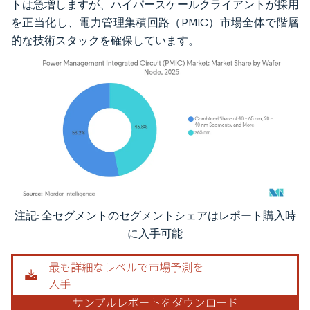
トは急増しますが、ハイパースケールクライアントが採用
を正当化し、電力管理集積回路（PMIC）市場全体で階層
的な技術スタックを確保しています。
注記: 全セグメントのセグメントシェアはレポート購入時
画像 © Mordor Intelligence。再利用にはCC BY 4.0の表示が必要です。
に入手可能