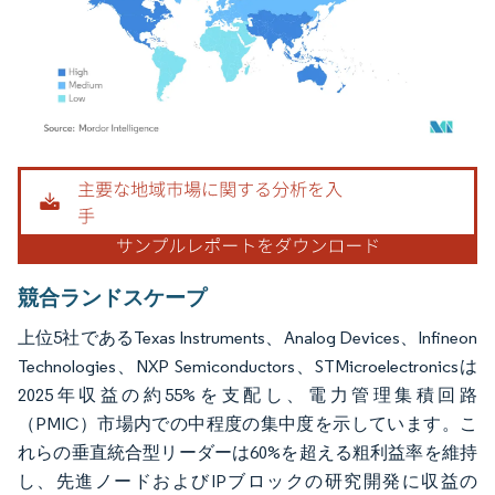
画像 © Mordor Intelligence。再利用にはCC BY 4.0の表示が必要です。
競合ランドスケープ
上位5社であるTexas Instruments、Analog Devices、Infineon
Technologies、NXP Semiconductors、STMicroelectronicsは
2025年収益の約55%を支配し、電力管理集積回路
（PMIC）市場内での中程度の集中度を示しています。こ
れらの垂直統合型リーダーは60%を超える粗利益率を維持
し、先進ノードおよびIPブロックの研究開発に収益の