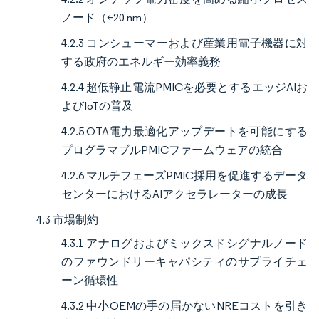
ノード（<20 nm）
4.2.3 コンシューマーおよび産業用電子機器に対
する政府のエネルギー効率義務
4.2.4 超低静止電流PMICを必要とするエッジAIお
よびIoTの普及
4.2.5 OTA電力最適化アップデートを可能にする
プログラマブルPMICファームウェアの統合
4.2.6 マルチフェーズPMIC採用を促進するデータ
センターにおけるAIアクセラレーターの成長
4.3 市場制約
4.3.1 アナログおよびミックスドシグナルノード
のファウンドリーキャパシティのサプライチェ
ーン循環性
4.3.2 中小OEMの手の届かないNREコストを引き