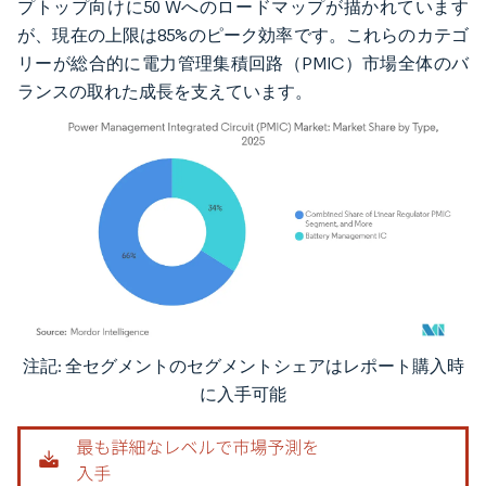
プトップ向けに50 Wへのロードマップが描かれています
が、現在の上限は85%のピーク効率です。これらのカテゴ
リーが総合的に電力管理集積回路（PMIC）市場全体のバ
ランスの取れた成長を支えています。
注記: 全セグメントのセグメントシェアはレポート購入時
画像 © Mordor Intelligence。再利用にはCC BY 4.0の表示が必要です。
に入手可能