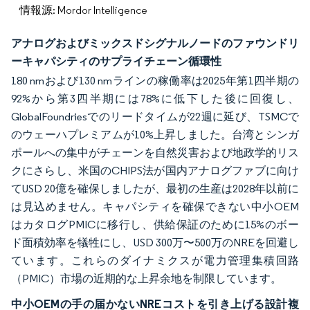
情報源: Mordor Intelligence
アナログおよびミックスドシグナルノードのファウンドリ
ーキャパシティのサプライチェーン循環性
180 nmおよび130 nmラインの稼働率は2025年第1四半期の
92%から第3四半期には78%に低下した後に回復し、
GlobalFoundriesでのリードタイムが22週に延び、TSMCで
のウェーハプレミアムが10%上昇しました。台湾とシンガ
ポールへの集中がチェーンを自然災害および地政学的リス
クにさらし、米国のCHIPS法が国内アナログファブに向け
てUSD 20億を確保しましたが、最初の生産は2028年以前に
は見込めません。キャパシティを確保できない中小OEM
はカタログPMICに移行し、供給保証のために15%のボー
ド面積効率を犠牲にし、USD 300万〜500万のNREを回避し
ています。これらのダイナミクスが電力管理集積回路
（PMIC）市場の近期的な上昇余地を制限しています。
中小OEMの手の届かないNREコストを引き上げる設計複