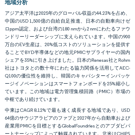
地域分析
アジア太平洋は2025年のグローバル収益の44.23%を占め、
中国のUSD 1,500億の自給自足推進、日本の自動車向けゼ
ロppm認定、および台湾の180 nmから2 nmにわたるファウ
ンドリーリーダーシップに支えられています。中国の900
万台のEV生産は、20%低コストのソリューションを提供す
ることでBYD半導体などの地元PMICサプライヤーの国内
シェアを35%に引き上げました。日本のRenesas社とRohm
社はトヨタとの数十年にわたる協力関係を活用してAEC-
Q100の優位性を維持し、韓国のキャパシターインパッケ
ージイノベーションはスマートフォンボードを25%縮小し
ています。この地域は電力管理集積回路（PMIC）市場の
中枢であり続けています。
中東はCAGR 8.12%で最も速く成長する地域であり、USD
64億のサウジアラビアのファブと2027年から自動車および
産業用PMICを目標とするGlobalFoundriesとのアブダビパ
ートナーシップによって触媒されています。北米はCHIPS