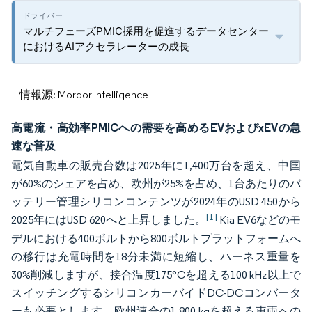
マルチフェーズPMIC採用を促進するデータセンター
におけるAIアクセラレーターの成長
情報源: Mordor Intelligence
高電流・高効率PMICへの需要を高めるEVおよびxEVの急
速な普及
電気自動車の販売台数は2025年に1,400万台を超え、中国
が60%のシェアを占め、欧州が25%を占め、1台あたりのバ
ッテリー管理シリコンコンテンツが2024年のUSD 450から
[1]
2025年にはUSD 620へと上昇しました。
Kia EV6などのモ
デルにおける400ボルトから800ボルトプラットフォームへ
の移行は充電時間を18分未満に短縮し、ハーネス重量を
30%削減しますが、接合温度175°Cを超える100 kHz以上で
スイッチングするシリコンカーバイドDC-DCコンバータ
ーも必要とします。欧州連合の1,800 kgを超える車両への