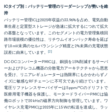
ICタイプ別：バッテリー管理のリーダーシップが勢いを維
持
バッテリー管理ICは2025年収益の33.96%を占め、電気自動
車生産と定置型ストレージが急速に拡大するにつれて拡大
の基盤となっています。このセグメントの電力管理集積回
路市場規模の優位性は、リチウムイオンパック寿命を延ば
す10 mV未満のセルバランシング精度と2%未満の充電状態
[2]
誤差に由来しています。
DC-DCコンバーターPMICは、銅損を15%削減するサーバ
ーおよびテレコム機器の分散電力アーキテクチャから恩恵
を受け、リニアレギュレーターは熱限界にもかかわらずノ
イズに敏感なRFチェーンに不可欠であり続けています。
電圧リファレンスサーバイザーは5 ppm/°Cのドリフトで
医療用電子機器を保護し、モータードライバーPMICは協
働ロボットで20 kHzの磁界方向制御を管理しています。ワ
イヤレス充電PMICは2025年に15 Wの転送を達成し、ラッ