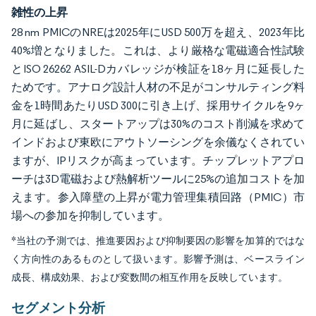
雑性の上昇
28 nm PMICのNREは2025年にUSD 500万を超え、2023年比
40%増となりました。これは、より厳格な電磁適合性試験
とISO 26262 ASIL-Dカバレッジが検証を18ヶ月に延長した
ためです。アナログ設計人材の不足がコンサルティング料
金を1時間あたりUSD 300に引き上げ、採用サイクルを9ヶ
月に延ばし、スタートアップは30%のコスト削減を求めて
インドおよび東欧にアウトソーシングを余儀なくされてい
ますが、IPリスクが高まっています。チップレットアプロ
ーチは3D電磁および熱解析ツールに25%の追加コストを加
えます。参入障壁の上昇が電力管理集積回路（PMIC）市
場への参加を抑制しています。
*当社の予測では、推進要因および抑制要因の影響を加算的ではな
く方向性のあるものとして扱います。影響予測は、ベースライン
成長、構成効果、および変数間の相互作用を反映しています。
セグメント分析