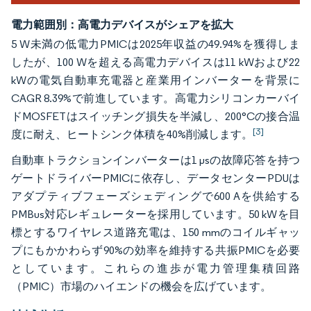
電力範囲別：高電力デバイスがシェアを拡大
5 W未満の低電力PMICは2025年収益の49.94%を獲得しま
したが、100 Wを超える高電力デバイスは11 kWおよび22
kWの電気自動車充電器と産業用インバーターを背景に
CAGR 8.39%で前進しています。高電力シリコンカーバイ
ドMOSFETはスイッチング損失を半減し、200°Cの接合温
[3]
度に耐え、ヒートシンク体積を40%削減します。
自動車トラクションインバーターは1 µsの故障応答を持つ
ゲートドライバーPMICに依存し、データセンターPDUは
アダプティブフェーズシェディングで600 Aを供給する
PMBus対応レギュレーターを採用しています。50 kWを目
標とするワイヤレス道路充電は、150 mmのコイルギャッ
プにもかかわらず90%の効率を維持する共振PMICを必要
としています。これらの進歩が電力管理集積回路
（PMIC）市場のハイエンドの機会を広げています。