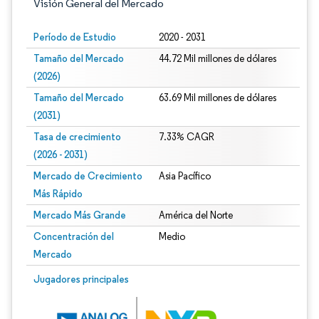
Visión General del Mercado
Período de Estudio
2020 - 2031
Tamaño del Mercado
44.72 Mil millones de dólares
(2026)
Tamaño del Mercado
63.69 Mil millones de dólares
(2031)
Tasa de crecimiento
7.33% CAGR
(2026 - 2031)
Mercado de Crecimiento
Asia Pacífico
Más Rápido
Mercado Más Grande
América del Norte
Concentración del
Medio
Mercado
Imagen © Mordor Intelligence. El uso requiere atribución según CC BY 4.0.
Jugadores principales