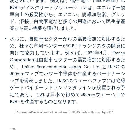
測されています。例えば、低中電圧（650V未満）の
IGBTディスクリートソリューションは、エネルギー効
率向上の必要性から、エアコン、誘導加熱器、グリッ
ド、溶接、白物家電など多くの用途において民生品産
業から高い需要を獲得しました。
さらに、自動車セクターからの需要増加に対応するた
め、様々な市場ベンダーがIGBTトランジスタの開発に
向けて協力しています。例えば、2022年4月、Denso
Corporationは自動車セクターの需要増加に対応するた
め、United Semiconductor Japan Co. Ltd.とUJSCの
300mmファブでパワー半導体を生産するパートナーシ
ップを発表しました。UJSCのウェーハファブには絶縁
ゲートバイポーラトランジスタラインが設置される予
定であり、これは日本で初めて300mmウェーハ上で
IGBTを生産するものとなります。