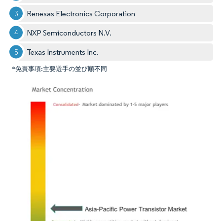
Renesas Electronics Corporation
NXP Semiconductors N.V.
Texas Instruments Inc.
*免責事項:主要選手の並び順不同