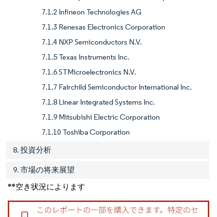
7.1.2 Infineon Technologies AG
7.1.3 Renesas Electronics Corporation
7.1.4 NXP Semiconductors N.V.
7.1.5 Texas Instruments Inc.
7.1.6 STMicroelectronics N.V.
7.1.7 Fairchild Semiconductor International Inc.
7.1.8 Linear Integrated Systems Inc.
7.1.9 Mitsubishi Electric Corporation
7.1.10 Toshiba Corporation
8. 投資分析
9. 市場の将来展望
**空き状況によります