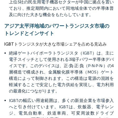
上位5社の民生用電子機器セクターが中国に拠点を置い
ており、推定期間内において同地域全体での半導体普
及に向けた大きな機会をもたらしています。
アジア太平洋地域のパワートランジスタ市場の
トレンドとインサイト
IGBTトランジスタが大きな市場シェアを占める見込み
絶縁ゲートバイポーラトランジスタ（IGBT）は、主に
電子スイッチとして使用される3端子パワー半導体デバ
イスです。このデバイスは、正-負-正-負（P-N-P-N-）の4
層構造で構成され、金属酸化膜半導体（MOS）ゲート
構造によって制御されます。この構造は電源の混雑を
軽減することで安定した電力供給を実現し、電力利用
の最適化につながります。
IGBTの幅広い用途範囲は、多くの新規企業を市場参入
へと引き付けています。IGBTは、炊飯器、電子レン
ジ、電気自動車、鉄道車両、可変周波数ドライブ