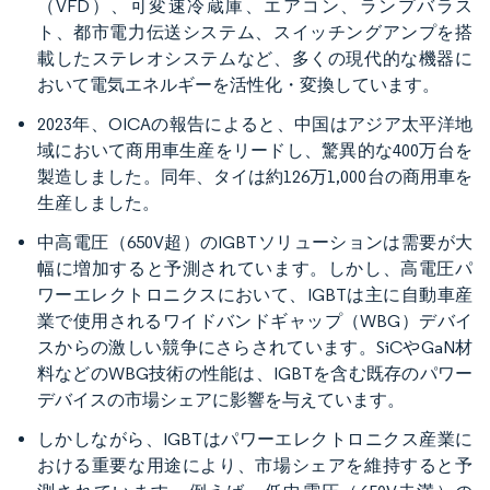
（VFD）、可変速冷蔵庫、エアコン、ランプバラス
ト、都市電力伝送システム、スイッチングアンプを搭
載したステレオシステムなど、多くの現代的な機器に
おいて電気エネルギーを活性化・変換しています。
2023年、OICAの報告によると、中国はアジア太平洋地
域において商用車生産をリードし、驚異的な400万台を
製造しました。同年、タイは約126万1,000台の商用車を
生産しました。
中高電圧（650V超）のIGBTソリューションは需要が大
幅に増加すると予測されています。しかし、高電圧パ
ワーエレクトロニクスにおいて、IGBTは主に自動車産
業で使用されるワイドバンドギャップ（WBG）デバイ
スからの激しい競争にさらされています。SiCやGaN材
料などのWBG技術の性能は、IGBTを含む既存のパワー
デバイスの市場シェアに影響を与えています。
しかしながら、IGBTはパワーエレクトロニクス産業に
おける重要な用途により、市場シェアを維持すると予