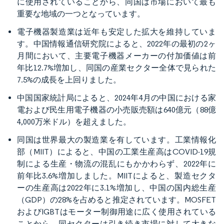
に使用されていることから、同国は市場において最も
重要な地域の一つとなっています。
電子機器製造業は近年も安定した拡大を維持していま
す。中国情報通信研究院によると、2022年の最初の2ヶ
月間において、主要電子機器メーカーの付加価値は前
年比12.7%増加し、同国の産業セクター全体で見られた
7.5%の成長を上回りました。
中国国家統計局によると、2024年4月の中国における家
電および民生用電子機器の小売販売額は640億元（88億
4,000万米ドル）を超えました。
同国は世界最大の製造業を有しています。工業情報化
部（MIIT）によると、中国の工業生産高はCOVID-19規
制による生産・物流の混乱にもかかわらず、2022年に
前年比3.6%増加しました。MIITによると、製造セクタ
ーの生産高は2022年に3.1%増加し、中国の国内総生産
（GDP）の28%を占めると推定されています。MOSFET
およびIGBTはモーター制御用途に広く使用されている
ことから、同セクターは引き続き市場に対して大きな