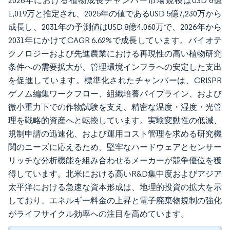
2026年における植物成長チャンバー市場規模はUSD 6億
1,019万と推定され、2025年の値であるUSD 5億7,230万から
成長し、2031年の予測値はUSD 8億4,060万で、2026年から
2031年にかけてCAGR 6.62%で成長しています。バイオテ
クノロジーおよび先進農業における再現性の高い植物研究
条件への需要拡大が、管理環境インフラへの安定した支出
を促進しています。標準化されたチャンバーは、CRISPR
ゲノム編集ワークフロー、組織培養パイプライン、および
微小重力下での作物試験を支え、精密な温度・湿度・光管
理を戦略的資産へと転換しています。実験変動性の低減、
規制申請の迅速化、および運用コスト管理を求める研究機
関のニーズに応えるため、堅牢なハードウェアとセンサー
リッチな分析機能を組み合わせるメーカーが競争優位を獲
得しています。北米における高いR&D集中度およびアジア
太平洋における急速な資本形成は、地理的投資の拡大を示
しており、エネルギー料金の上昇と電子廃棄物規制の強化
がライフサイクル効率への注目を高めています。