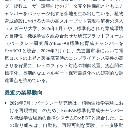
グ、複数ユーザー環境向けのデータ完全性機能とともにチ
ャンバーをパッケージ化する余地を生み出している。植物
育成施設における大学の高スループット表現型解析の導入
（ミズーリ大学、2026年1月）や、標準化された育成環境
と自律性・機械学習を組み合わせた研究プラットフォーム
（バークレー研究所がEcoFAB標準化育成チャンバーを
EcoBOTと統合、2026年7月）は、先進国市場において電
気コストの上昇と製品廃棄時のコンプライアンス要件の高
まりを背景に、レトロフィット対応の制御装置、拠点間の
標準化、長期的なエネルギー・保守最適化への短期的な調
達重点を強めている。
最近の業界動向
2026年7月：バークレー研究所は、植物生物学実験にお
ける再現性向上のため、EcoFAB標準化育成チャンバー
を機械学習駆動の自律システムEcoBOTと統合した。こ
の取り組みは、自動化、再現可能な実験、データ駆動