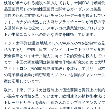
検証が求められる施設へ流入しており、米国FDA（米国食
品医薬品局）の植物性医薬品に関するガイダンスは製品一
貫性のために文書化されたチャンバーデータを規定してい
ます。カナダの成熟した大麻サプライチェーンが既存の導
入基盤をさらに拡大し、メキシコの農業近代化プロジェク
トが中堅ユニットへの新たな需要を開拓しています。
アジア太平洋は最速地域としてCAGR 9.69%を記録する見
込みであり、中国、日本、インド、オーストラリアが食料
安全保障とバイオテク能力に向けて公的資金を投入してい
ます。中国の研究機関は気候耐性作物の研究のために大型
フィトトロン（植物環境制御施設）を建設しており、日本
の電子機器企業は精密製造のノウハウを国内チャンバー生
産に応用しています。
欧州、中東、アフリカは規制上の促進要因と資源上の制約
が混在する様相を呈しています。欧州連合の植物衛生法は
トレーサビリティを高め、組み込みコンプライアンスソフ
トウェアを備えたチャンバーへの需要を促進しています。