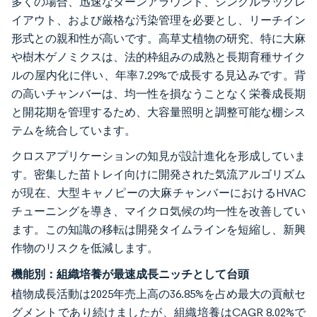
多くの場合、迅速なターンアラウンド、シングルラックレ
イアウト、および厳格な汚染管理を必要とし、リーチイン
形式との親和性が高いです。高草丈植物の研究、特に大麻
や樹木ゲノミクスは、法的枠組みの成熟と長期育種サイク
ルの屋内化に伴い、年率7.29%で成長する見込みです。背
の高いチャンバーは、均一性を損なうことなく栄養成長期
と開花期を管理するため、大容量照明と調整可能な棚シス
テムを統合しています。
クロスアプリケーションの知見が設計進化を形成していま
す。密集した苗トレイ向けに開発された気流アルゴリズム
が現在、大型キャノピーの大麻チャンバーにおけるHVAC
チューニングを導き、マイクロ気候の均一性を改善してい
ます。この知識の移転は開発タイムラインを短縮し、新興
作物のリスクを低減します。
機能別：組織培養が最速成長ニッチとして台頭
植物成長活動は2025年売上高の36.85%を占め最大の貢献セ
グメントであり続けましたが、組織培養はCAGR 8.02%で