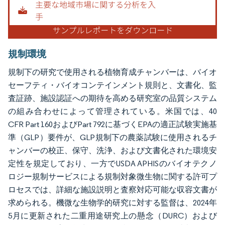
規制環境
規制下の研究で使用される植物育成チャンバーは、バイオ
セーフティ・バイオコンテインメント規則と、文書化、監
査証跡、施設認証への期待を高める研究室の品質システム
の組み合わせによって管理されている。米国では、40
CFR Part 160およびPart 792に基づくEPAの適正試験実施基
準（GLP）要件が、GLP規制下の農薬試験に使用されるチ
ャンバーの校正、保守、洗浄、および文書化された環境安
定性を規定しており、一方でUSDA APHISのバイオテクノ
ロジー規制サービスによる規制対象微生物に関する許可プ
ロセスでは、詳細な施設説明と査察対応可能な収容文書が
求められる。機微な生物学的研究に対する監督は、2024年
5月に更新された二重用途研究上の懸念（DURC）および