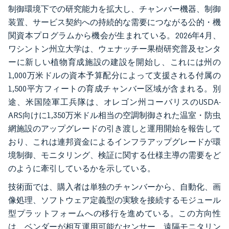
制御環境下での研究能力を拡大し、チャンバー機器、制御
装置、サービス契約への持続的な需要につながる公的・機
関資本プログラムから機会が生まれている。2026年4月、
ワシントン州立大学は、ウェナッチー果樹研究普及センタ
ーに新しい植物育成施設の建設を開始し、これには州の
1,000万米ドルの資本予算配分によって支援される付属の
1,500平方フィートの育成チャンバー区域が含まれる。別
途、米国陸軍工兵隊は、オレゴン州コーバリスのUSDA-
ARS向けに1,350万米ドル相当の空調制御された温室・防虫
網施設のアップグレードの引き渡しと運用開始を報告して
おり、これは連邦資金によるインフラアップグレードが環
境制御、モニタリング、検証に関する仕様主導の需要をど
のように牽引しているかを示している。
技術面では、購入者は単独のチャンバーから、自動化、画
像処理、ソフトウェア定義型の実験を接続するモジュール
型プラットフォームへの移行を進めている。この方向性
は、ベンダーが相互運用可能なセンサー、遠隔モニタリン