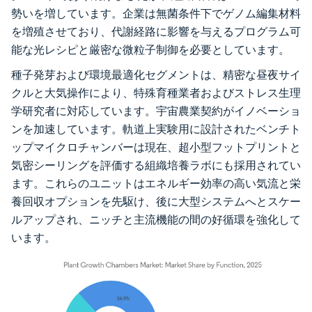
勢いを増しています。企業は無菌条件下でゲノム編集材料
を増殖させており、代謝経路に影響を与えるプログラム可
能な光レシピと厳密な微粒子制御を必要としています。
種子発芽および環境最適化セグメントは、精密な昼夜サイ
クルと大気操作により、特殊育種業者およびストレス生理
学研究者に対応しています。宇宙農業契約がイノベーショ
ンを加速しています。軌道上実験用に設計されたベンチト
ップマイクロチャンバーは現在、超小型フットプリントと
気密シーリングを評価する組織培養ラボにも採用されてい
ます。これらのユニットはエネルギー効率の高い気流と栄
養回収オプションを先駆け、後に大型システムへとスケー
ルアップされ、ニッチと主流機能の間の好循環を強化して
います。