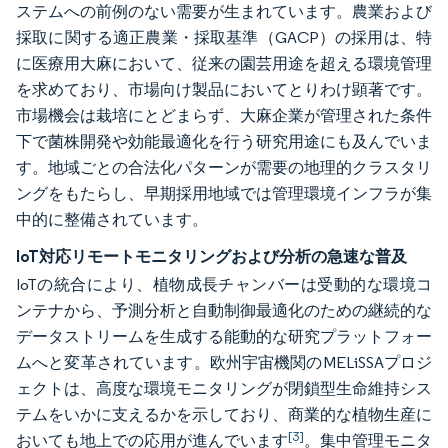
ステムへの前例のない需要が生まれています。農業および
採取に関する適正農業・採取基準（GACP）の採用は、特
に医療用大麻において、従来の園芸用途を超える環境管理
を求めており、市場向け製品においてとりわけ顕著です。
市場機会は栽培にとどまらず、大麻企業が管理された条件
下で菌株開発や効能最適化を行う研究用途にも及んでいま
す。地域ごとの合法化パターンが需要の地理的クラスタリ
ングをもたらし、早期採用地域では管理環境インフラが集
中的に整備されています。
IoT対応リモートモニタリングおよび分析の急速な普及
IoTの統合により、植物成長チャンバーは受動的な環境コ
ンテナから、予測分析と自動制御最適化のための継続的な
データストリームを生成する能動的な研究プラットフォー
ムへと変革されています。欧州宇宙機関のMELiSSAプロジ
ェクトは、高度な環境モニタリングが閉鎖型生命維持シス
テムをいかに支えるかを示しており、商業的な植物生産に
[3]
おいても地上での応用が進んでいます
。集中管理モニタ