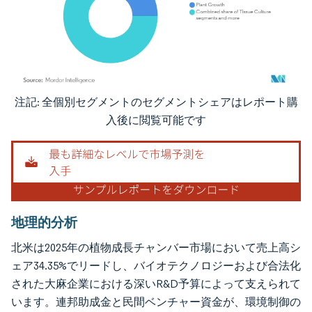
注記: 全個別セグメントのセグメントシェアはレポート購
画像 © Mordor Intelligence。再利用にはCC BY 4.0の表示が必要です。
入後に閲覧可能です
地理的分析
北米は2025年の植物成長チャンバー市場において売上高シ
ェア34.35%でリードし、バイオテクノロジーおよび合法化
された大麻企業における深いR&D予算によって支えられて
います。連邦助成金と民間ベンチャー資金が、環境制御の