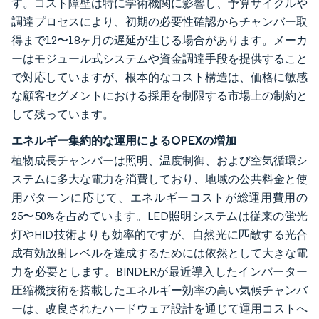
す。コスト障壁は特に学術機関に影響し、予算サイクルや
調達プロセスにより、初期の必要性確認からチャンバー取
得まで12〜18ヶ月の遅延が生じる場合があります。メーカ
ーはモジュール式システムや資金調達手段を提供すること
で対応していますが、根本的なコスト構造は、価格に敏感
な顧客セグメントにおける採用を制限する市場上の制約と
して残っています。
エネルギー集約的な運用によるOPEXの増加
植物成長チャンバーは照明、温度制御、および空気循環シ
ステムに多大な電力を消費しており、地域の公共料金と使
用パターンに応じて、エネルギーコストが総運用費用の
25〜50%を占めています。LED照明システムは従来の蛍光
灯やHID技術よりも効率的ですが、自然光に匹敵する光合
成有効放射レベルを達成するためには依然として大きな電
力を必要とします。BINDERが最近導入したインバーター
圧縮機技術を搭載したエネルギー効率の高い気候チャンバ
ーは、改良されたハードウェア設計を通じて運用コストへ