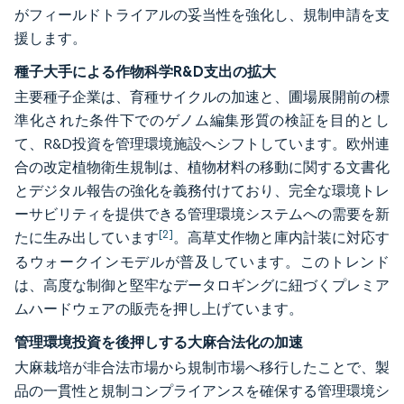
がフィールドトライアルの妥当性を強化し、規制申請を支
援します。
種子大手による作物科学R&D支出の拡大
主要種子企業は、育種サイクルの加速と、圃場展開前の標
準化された条件下でのゲノム編集形質の検証を目的とし
て、R&D投資を管理環境施設へシフトしています。欧州連
合の改定植物衛生規制は、植物材料の移動に関する文書化
とデジタル報告の強化を義務付けており、完全な環境トレ
ーサビリティを提供できる管理環境システムへの需要を新
[2]
たに生み出しています
。高草丈作物と庫内計装に対応す
るウォークインモデルが普及しています。このトレンド
は、高度な制御と堅牢なデータロギングに紐づくプレミア
ムハードウェアの販売を押し上げています。
管理環境投資を後押しする大麻合法化の加速
大麻栽培が非合法市場から規制市場へ移行したことで、製
品の一貫性と規制コンプライアンスを確保する管理環境シ