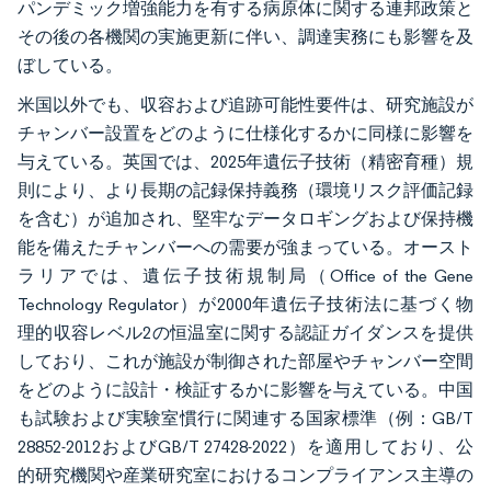
パンデミック増強能力を有する病原体に関する連邦政策と
その後の各機関の実施更新に伴い、調達実務にも影響を及
ぼしている。
米国以外でも、収容および追跡可能性要件は、研究施設が
チャンバー設置をどのように仕様化するかに同様に影響を
与えている。英国では、2025年遺伝子技術（精密育種）規
則により、より長期の記録保持義務（環境リスク評価記録
を含む）が追加され、堅牢なデータロギングおよび保持機
能を備えたチャンバーへの需要が強まっている。オースト
ラリアでは、遺伝子技術規制局（Office of the Gene
Technology Regulator）が2000年遺伝子技術法に基づく物
理的収容レベル2の恒温室に関する認証ガイダンスを提供
しており、これが施設が制御された部屋やチャンバー空間
をどのように設計・検証するかに影響を与えている。中国
も試験および実験室慣行に関連する国家標準（例：GB/T
28852-2012およびGB/T 27428-2022）を適用しており、公
的研究機関や産業研究室におけるコンプライアンス主導の