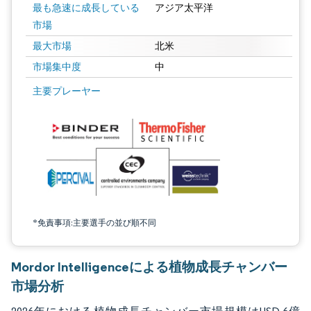
最も急速に成長している
アジア太平洋
市場
最大市場
北米
市場集中度
中
画像 © Mordor Intelligence。再利用にはCC BY 4.0の表示が必要です。
主要プレーヤー
*免責事項:主要選手の並び順不同
Mordor Intelligenceによる植物成長チャンバー
市場分析