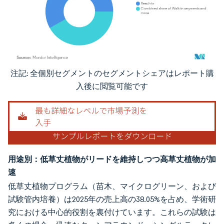
注記: 全個別セグメントのセグメントシェアはレポート購
画像 © Mordor Intelligence。再利用にはCC BY 4.0の表示が必要です。
入後に閲覧可能です
用途別：低草丈植物がリードを維持しつつ高草丈植物が加
速
低草丈植物プログラム（苗木、マイクログリーン、および
試験管内培養）は2025年の売上高の38.05%を占め、学術研
究における中心的役割を裏付けています。これらの試験は