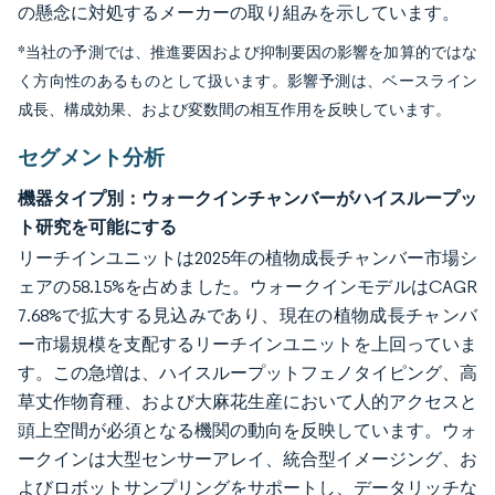
の懸念に対処するメーカーの取り組みを示しています。
*当社の予測では、推進要因および抑制要因の影響を加算的ではな
く方向性のあるものとして扱います。影響予測は、ベースライン
成長、構成効果、および変数間の相互作用を反映しています。
セグメント分析
機器タイプ別：ウォークインチャンバーがハイスループッ
ト研究を可能にする
リーチインユニットは2025年の植物成長チャンバー市場シ
ェアの58.15%を占めました。ウォークインモデルはCAGR
7.68%で拡大する見込みであり、現在の植物成長チャンバ
ー市場規模を支配するリーチインユニットを上回っていま
す。この急増は、ハイスループットフェノタイピング、高
草丈作物育種、および大麻花生産において人的アクセスと
頭上空間が必須となる機関の動向を反映しています。ウォ
ークインは大型センサーアレイ、統合型イメージング、お
よびロボットサンプリングをサポートし、データリッチな