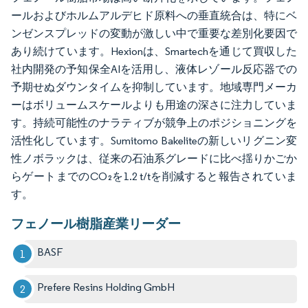
ールおよびホルムアルデヒド原料への垂直統合は、特にベ
ンゼンスプレッドの変動が激しい中で重要な差別化要因で
あり続けています。Hexionは、Smartechを通じて買収した
社内開発の予知保全AIを活用し、液体レゾール反応器での
予期せぬダウンタイムを抑制しています。地域専門メーカ
ーはボリュームスケールよりも用途の深さに注力していま
す。持続可能性のナラティブが競争上のポジショニングを
活性化しています。Sumitomo Bakeliteの新しいリグニン変
性ノボラックは、従来の石油系グレードに比べ揺りかごか
らゲートまでのCO₂を1.2 t/tを削減すると報告されていま
す。
フェノール樹脂産業リーダー
BASF
Prefere Resins Holding GmbH