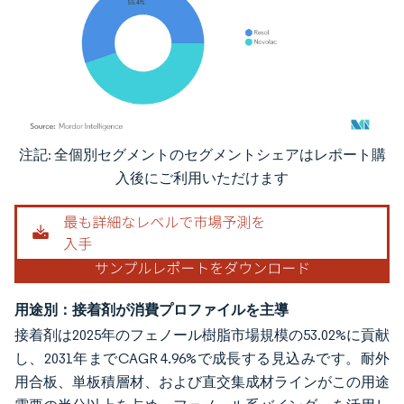
注記: 全個別セグメントのセグメントシェアはレポート購
画像 © Mordor Intelligence。再利用にはCC BY 4.0の表示が必要です。
入後にご利用いただけます
用途別：接着剤が消費プロファイルを主導
接着剤は2025年のフェノール樹脂市場規模の53.02%に貢献
し、2031年までCAGR 4.96%で成長する見込みです。耐外
用合板、単板積層材、および直交集成材ラインがこの用途