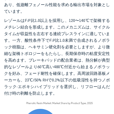
あり、低遊離フェノール性能を求める輸出市場を対象とし
ています。
レゾールはF:P比1.0以上を採用し、120〜140℃で架橋する
メチレン結合を形成します。このメカニズムは、サイクル
タイムが収益性を左右する連続プレスラインに適していま
す。一方、酸性条件下でF:P比1.0未満で合成されるノボラ
ック樹脂は、ヘキサミン硬化剤を必要としますが、より微
細な架橋トポロジーをもたらし、長期保存時の粘度安定性
を高めます。ブレーキパッドの配合業者は、熱分解が典型
的なレゾールより60℃高い480℃付近から始まるノボラッ
クを好み、フェード耐性を確保します。高周波回路基板メ
ーカーも、23℃/50% RHで0.2%以下の低吸湿性を持つノボ
ラック-エポキシハイブリッドを選択し、リフローはんだ
付け時の剥離を防止します。