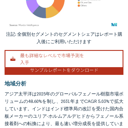
注記: 全個別セグメントのセグメントシェアはレポート購
画像 © Mordor Intelligence。再利用にはCC BY 4.0の表示が必要です。
入後にご利用いただけます
地域分析
アジア太平洋は2025年のグローバルフェノール樹脂市場ボ
リュームの48.60%を制し、2031年までCAGR 5.03%で拡大
しています。インドはインド標準局の改訂を受けた国内合
板メーカーのユリア-ホルムアルデヒドからフェノール系
接着剤への転換により、最も速い増分成長を提供していま