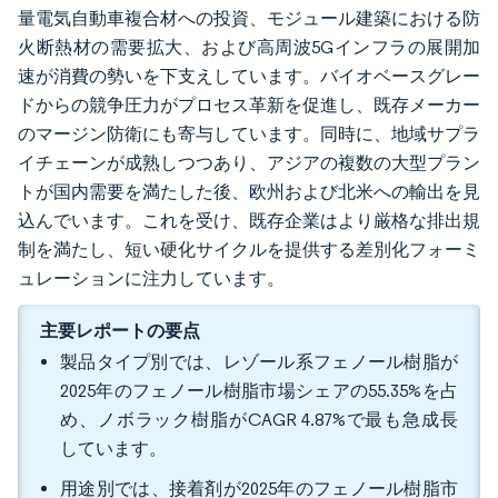
量電気自動車複合材への投資、モジュール建築における防
火断熱材の需要拡大、および高周波5Gインフラの展開加
速が消費の勢いを下支えしています。バイオベースグレー
ドからの競争圧力がプロセス革新を促進し、既存メーカー
のマージン防衛にも寄与しています。同時に、地域サプラ
イチェーンが成熟しつつあり、アジアの複数の大型プラン
トが国内需要を満たした後、欧州および北米への輸出を見
込んでいます。これを受け、既存企業はより厳格な排出規
制を満たし、短い硬化サイクルを提供する差別化フォーミ
ュレーションに注力しています。
主要レポートの要点
製品タイプ別では、レゾール系フェノール樹脂が
2025年のフェノール樹脂市場シェアの55.35%を占
め、ノボラック樹脂がCAGR 4.87%で最も急成長
しています。
用途別では、接着剤が2025年のフェノール樹脂市