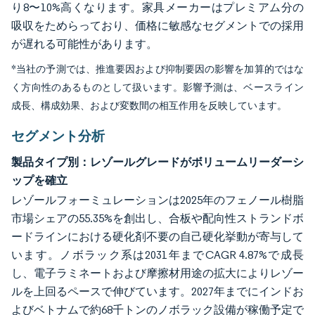
り8〜10%高くなります。家具メーカーはプレミアム分の
吸収をためらっており、価格に敏感なセグメントでの採用
が遅れる可能性があります。
*当社の予測では、推進要因および抑制要因の影響を加算的ではな
く方向性のあるものとして扱います。影響予測は、ベースライン
成長、構成効果、および変数間の相互作用を反映しています。
セグメント分析
製品タイプ別：レゾールグレードがボリュームリーダーシ
ップを確立
レゾールフォーミュレーションは2025年のフェノール樹脂
市場シェアの55.35%を創出し、合板や配向性ストランドボ
ードラインにおける硬化剤不要の自己硬化挙動が寄与して
います。ノボラック系は2031年までCAGR 4.87%で成長
し、電子ラミネートおよび摩擦材用途の拡大によりレゾー
ルを上回るペースで伸びています。2027年までにインドお
よびベトナムで約68千トンのノボラック設備が稼働予定で