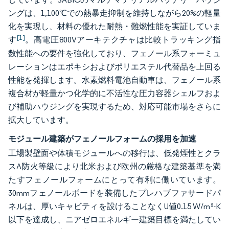
ングは、1,100℃での熱暴走抑制を維持しながら20%の軽量
化を実現し、材料の優れた耐熱・難燃性能を実証していま
[1]
す
。高電圧800Vアーキテクチャは比較トラッキング指
数性能への要件を強化しており、フェノール系フォーミュ
レーションはエポキシおよびポリエステル代替品を上回る
性能を発揮します。水素燃料電池自動車は、フェノール系
複合材が軽量かつ化学的に不活性な圧力容器シェルフおよ
び補助ハウジングを実現するため、対応可能市場をさらに
拡大しています。
モジュール建築がフェノールフォームの採用を加速
工場製壁面や体積モジュールへの移行は、低発煙性とクラ
スA防火等級により北米および欧州の厳格な建築基準を満
たすフェノールフォームにとって有利に働いています。
30mmフェノールボードを装備したプレハブファサードパ
ネルは、厚いキャビティを設けることなくU値0.15 W/m²-K
以下を達成し、ニアゼロエネルギー建築目標を満たしてい