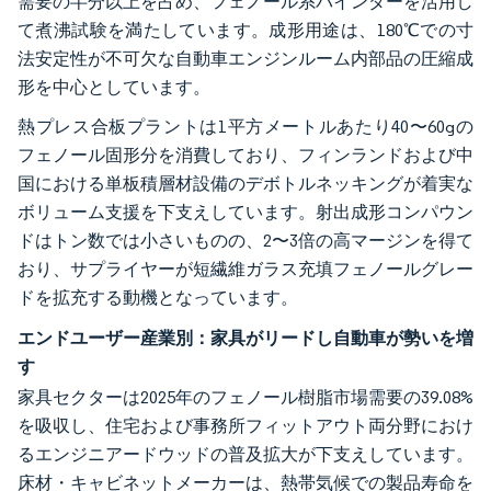
需要の半分以上を占め、フェノール系バインダーを活用し
て煮沸試験を満たしています。成形用途は、180℃での寸
法安定性が不可欠な自動車エンジンルーム内部品の圧縮成
形を中心としています。
熱プレス合板プラントは1平方メートルあたり40〜60gの
フェノール固形分を消費しており、フィンランドおよび中
国における単板積層材設備のデボトルネッキングが着実な
ボリューム支援を下支えしています。射出成形コンパウン
ドはトン数では小さいものの、2〜3倍の高マージンを得て
おり、サプライヤーが短繊維ガラス充填フェノールグレー
ドを拡充する動機となっています。
エンドユーザー産業別：家具がリードし自動車が勢いを増
す
家具セクターは2025年のフェノール樹脂市場需要の39.08%
を吸収し、住宅および事務所フィットアウト両分野におけ
るエンジニアードウッドの普及拡大が下支えしています。
床材・キャビネットメーカーは、熱帯気候での製品寿命を