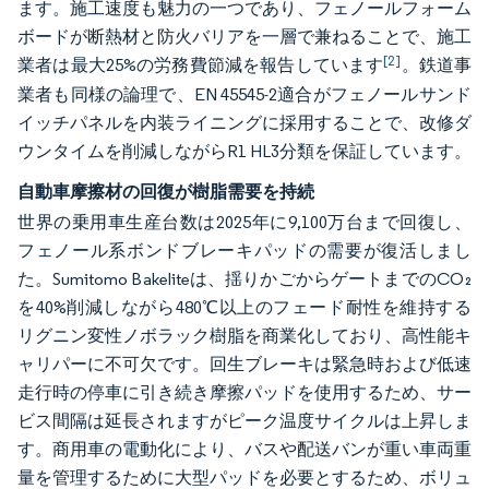
ます。施工速度も魅力の一つであり、フェノールフォーム
ボードが断熱材と防火バリアを一層で兼ねることで、施工
[2]
業者は最大25%の労務費節減を報告しています
。鉄道事
業者も同様の論理で、EN 45545-2適合がフェノールサンド
イッチパネルを内装ライニングに採用することで、改修ダ
ウンタイムを削減しながらR1 HL3分類を保証しています。
自動車摩擦材の回復が樹脂需要を持続
世界の乗用車生産台数は2025年に9,100万台まで回復し、
フェノール系ボンドブレーキパッドの需要が復活しまし
た。Sumitomo Bakeliteは、揺りかごからゲートまでのCO₂
を40%削減しながら480℃以上のフェード耐性を維持する
リグニン変性ノボラック樹脂を商業化しており、高性能キ
ャリパーに不可欠です。回生ブレーキは緊急時および低速
走行時の停車に引き続き摩擦パッドを使用するため、サー
ビス間隔は延長されますがピーク温度サイクルは上昇しま
す。商用車の電動化により、バスや配送バンが重い車両重
量を管理するために大型パッドを必要とするため、ボリュ