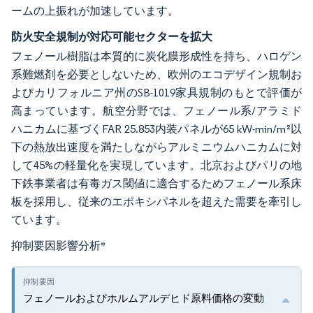
ームの上振れが加速しています。
防火安全規制が対応可能セクターを拡大
フェノール樹脂は本質的に炭化膜形成性を持ち、ハロゲン
系難燃剤を必要としないため、欧州のエコデザイン規制お
よびカリフォルニア州のSB-1019家具規制のもとで評価が
高まっています。航空分野では、フェノール系/アラミド
ハニカムに基づくFAR 25.853内装パネルが65 kW-min/m²以
下の熱放出速度を満たしながらアルミニウムハニカムに対
して45%の軽量化を実現しています。北京およびパリの地
下鉄事業者は有毒ガス閾値に適合するためフェノール系床
板を採用し、従来のエポキシパネルを超えた需要を牽引し
ています。
抑制要因影響分析
*
フェノールおよびホルムアルデヒド原料価格の変動