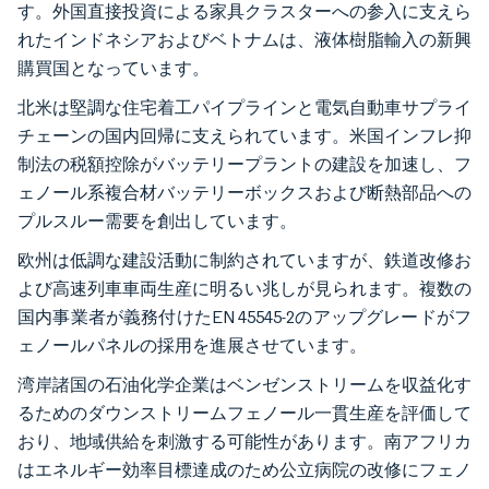
す。外国直接投資による家具クラスターへの参入に支えら
れたインドネシアおよびベトナムは、液体樹脂輸入の新興
購買国となっています。
北米は堅調な住宅着工パイプラインと電気自動車サプライ
チェーンの国内回帰に支えられています。米国インフレ抑
制法の税額控除がバッテリープラントの建設を加速し、フ
ェノール系複合材バッテリーボックスおよび断熱部品への
プルスルー需要を創出しています。
欧州は低調な建設活動に制約されていますが、鉄道改修お
よび高速列車車両生産に明るい兆しが見られます。複数の
国内事業者が義務付けたEN 45545-2のアップグレードがフ
ェノールパネルの採用を進展させています。
湾岸諸国の石油化学企業はベンゼンストリームを収益化す
るためのダウンストリームフェノール一貫生産を評価して
おり、地域供給を刺激する可能性があります。南アフリカ
はエネルギー効率目標達成のため公立病院の改修にフェノ