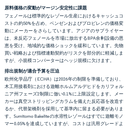
原料価格の変動がマージン安定性に課題
フェノールは標準的なレゾール生産におけるキャッシュコ
ストの約50%を占め、ベンゼンおよびプロピレンの価格変
動にメーカーをさらしています。アジアのサプライヤー
は、未反応フェノールを市場に放出するBPA余剰設備の恩
恵を受け、地域的な価格ショックを緩和しています。先物
買い戦略および指標連動契約がリスクを部分的に軽減しま
すが、小規模コンバーターはヘッジ規模に欠けます。
排出規制が適合予算を圧迫
欧州化学品庁（ECHA）は2026年の制限を準備しており、
木工用接着剤における遊離ホルムアルデヒドをカリフォル
ニア州フェーズ2制限に倣い0.1%に上限設定します。メー
カーは真空ストリッピングカラムを備えた反応器を改造す
るか、代替架橋剤を採用して基準内に留まる必要がありま
す。Sumitomo Bakeliteの水溶性レゾールはすでに遊離モノ
マー0.05%を達成していますが、コストは汎用グレードよ