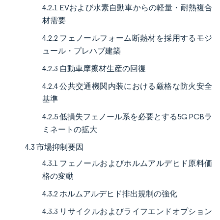
4.2.1 EVおよび水素自動車からの軽量・耐熱複合
材需要
4.2.2 フェノールフォーム断熱材を採用するモジ
ュール・プレハブ建築
4.2.3 自動車摩擦材生産の回復
4.2.4 公共交通機関内装における厳格な防火安全
基準
4.2.5 低損失フェノール系を必要とする5G PCBラ
ミネートの拡大
4.3 市場抑制要因
4.3.1 フェノールおよびホルムアルデヒド原料価
格の変動
4.3.2 ホルムアルデヒド排出規制の強化
4.3.3 リサイクルおよびライフエンドオプション