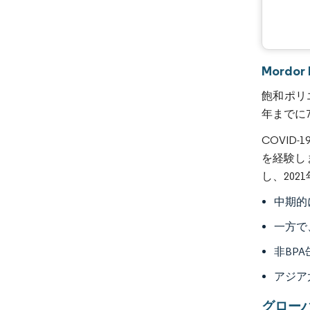
Mordo
飽和ポリエ
年までに
COVI
を経験し
し、20
中期的
一方で
非BP
アジア
グロー