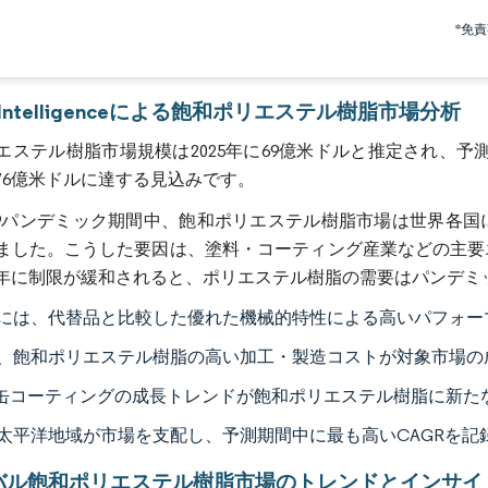
画像 © Mordor Intelligence。再利用にはCC BY 4.0の表示が必要です。
*免
r Intelligenceによる飽和ポリエステル樹脂市場分析
ステル樹脂市場規模は2025年に69億米ドルと推定され、予測期間（2
76億米ドルに達する見込みです。
D-19パンデミック期間中、飽和ポリエステル樹脂市場は世界
ました。こうした要因は、塗料・コーティング産業などの主要
21年に制限が緩和されると、ポリエステル樹脂の需要はパンデ
には、代替品と比較した優れた機械的特性による高いパフォー
、飽和ポリエステル樹脂の高い加工・製造コストが対象市場の
A缶コーティングの成長トレンドが飽和ポリエステル樹脂に新た
太平洋地域が市場を支配し、予測期間中に最も高いCAGRを記
バル飽和ポリエステル樹脂市場のトレンドとインサイ