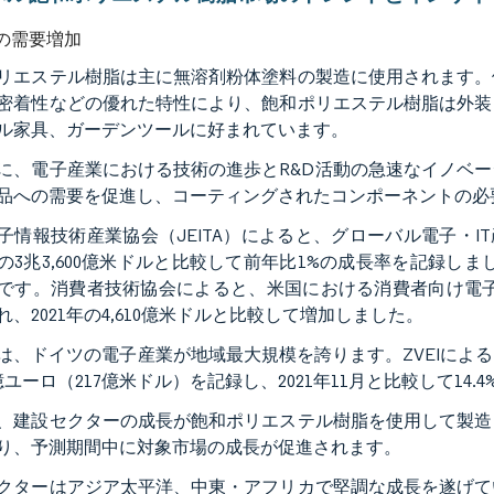
の需要増加
リエステル樹脂は主に無溶剤粉体塗料の製造に使用されます。
密着性などの優れた特性により、飽和ポリエステル樹脂は外装
ル家具、ガーデンツールに好まれています。
に、電子産業における技術の進歩とR&D活動の急速なイノベ
品への需要を促進し、コーティングされたコンポーネントの必
子情報技術産業協会（JEITA）によると、グローバル電子・IT産
1年の3兆3,600億米ドルと比較して前年比1%の成長率を記録し
です。消費者技術協会によると、米国における消費者向け電子機器
れ、2021年の4,610億米ドルと比較して増加しました。
は、ドイツの電子産業が地域最大規模を誇ります。ZVEIによる
1億ユーロ（217億米ドル）を記録し、2021年11月と比較して14
、建設セクターの成長が飽和ポリエステル樹脂を使用して製造
り、予測期間中に対象市場の成長が促進されます。
クターはアジア太平洋、中東・アフリカで堅調な成長を遂げて