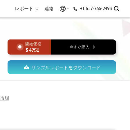
レポート
連絡
+1 617-765-2493
4750
市場