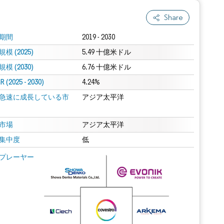
Share
期間
2019 - 2030
模 (2025)
5.49 十億米ドル
模 (2030)
6.76 十億米ドル
 (2025 - 2030)
4.24%
急速に成長している市
アジア太平洋
市場
アジア太平洋
集中度
低
プレーヤー