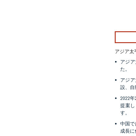
画像 © Mo
アジア太
アジア
た。
アジア
設、自
202
提案し
す。
中国で
成長に