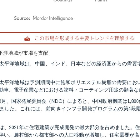
rdor Intelligence。再利用にはCC BY 4.0の表示が必要です。
平洋地域が市場を支配
太平洋地域は、中国、インド、日本などの経済圏からの需要
太平洋地域は予測期間中に飽和ポリエステル樹脂の需要にお
動車、電子産業などにおける塗料・コーティング用途の顕著な
2年2月、国家発展委員会（NDC）によると、中国政府機関は1,80
ました。これには、前向きインフラ開発プログラムの第4段階に
は、2021年に住宅建築が完成開発の最大部分を占めました。
伴い、農村部から都市部への人口移動が増加し、住宅需要が高