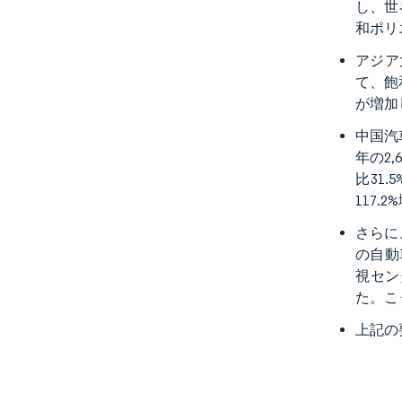
し、世
和ポリ
アジア
て、飽
が増加
中国汽
年の2
比31
117
さらに
の自動
視セン
た。こ
上記の