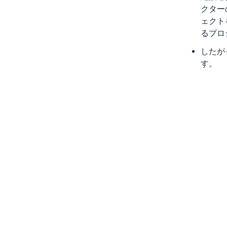
クター
ェクト
るプロ
したが
す。