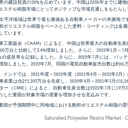
界の建設投資の20%を占めています。中国は2030年までに建
エステル樹脂市場にとってポジティブな市場見通しをもたらし
太平洋地域は世界で最も価値ある自動車メーカーの本拠地で
和ポリエステル樹脂をベースとした塗料・コーティングは金属
しています。
車工業協会（CAAM）によると、中国は世界最大の自動車生産拠点
,600万台と比較して3.4%増加しました。さらに、2022年1月～
.5%の成長率を記録しました。さらに、2022年7月には、バッ
.2%増加しました。2022年7月、同国の電気自動車販売台数は約61
、インドでは、2021年度～2022年度（2021年4月～2022年
車産業は合計2,203万台を生産し、2020年4月～2021年3月
ター（CMIE）によると、自動車生産台数は2022年7月に19万3,6
うした要因が対象市場の需要を増加させる見込みです。
要因が予測期間中に同地域における飽和ポリエステル樹脂の需