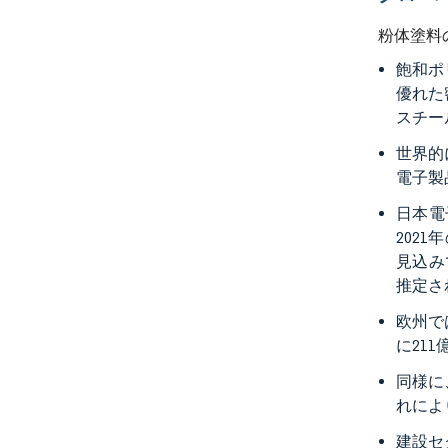
粉体塗料
飽和ポ
優れた
スチー
世界的
電子製
日本電
202
見込み
推定さ
欧州で
に21
同様に
れによ
建設セ