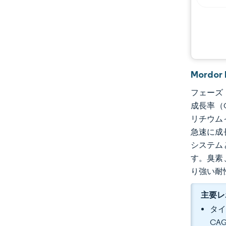
機会と展望
業界の動向
Mord
フェーズト
成長率（
リチウム
急速に成
システム
す。臭素
り強い耐
主要レ
タイ
CA