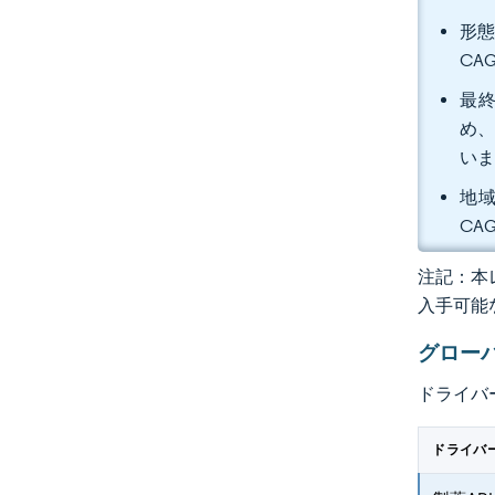
形態
CA
最終
め、
い
地域
CA
注記：本レ
入手可能
グロー
ドライバ
ドライバ