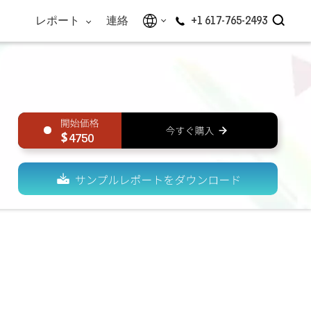
レポート
連絡
+1 617-765-2493
4750