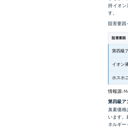
持イオン
す。
阻害要因
阻害要因
第四級
イオン
ホスホ
情報源: Mord
第四級ア
臭素価格
います。
ネルギー