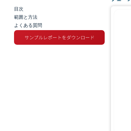
目次
市場規模とシェア
範囲と方法
よくある質問
市場分析
トレンドとインサイト
セグメント分析
地理分析
規制環境
バリューチェーン分析
競争環境
主要プレーヤー