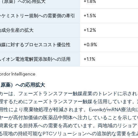
I（原薬）への応用拡大
+1.8%
ンケミストリー規制への需要側の牽引
+1.5%
効成分生産の拡大
+1.2%
触媒に対するプロセスコスト優位性
+0.9%
ムイオン電池電解質添加剤への活用
+1.1%
or Intelligence
I（原薬）への応用拡大
カーは、フェーズトランスファー触媒産業のトレンドに示され
理するためにフェーズトランスファー触媒を活用しています。
用性により廃棄物処理が軽減されます。EvonikがmRNA療
ヤーが高付加価値の医薬品中間体へ注力していることを示して
簡素化する担持系への需要を高めています。両地域のリショア
る現地の持続可能なPTCソリューションへの追加的な需要を生