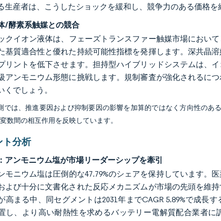
る生産者は、こうしたショックを緩和し、競争力のある価格を
体/酵素系触媒との競合
ックイオン液体は、フェーズトランスファー触媒市場において
た基質適合性と優れた持続可能性指標を発揮します。深共晶溶
プリントを低下させます。担持型ハイブリッドシステムは、イ
級アンモニウム形態に挑戦します。規制審査が強化されるにつ
いくでしょう。
予測では、推進要因および抑制要因の影響を加算的ではなく方向性のあ
び変数間の相互作用を反映しています。
ント分析
：アンモニウム塩が市場リーダーシップを牽引
ンモニウム塩は圧倒的な47.79%のシェアを保持しています
および十分に文書化された反応メカニズムが市場の先頭を維持
が高まる中、同セグメントは2031年までCAGR 5.89%で
置し、より高い耐熱性を求めるバッテリー電解質配合業者に