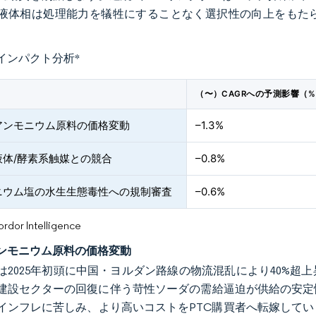
液体相は処理能力を犠牲にすることなく選択性の向上をもた
インパクト分析
*
（〜）CAGRへの予測影響（
アンモニウム原料の価格変動
–1.3%
液体/酵素系触媒との競合
–0.8%
ニウム塩の水生生態毒性への規制審査
–0.6%
or Intelligence
ンモニウム原料の価格変動
は2025年初頭に中国・ヨルダン路線の物流混乱により40%
建設セクターの回復に伴う苛性ソーダの需給逼迫が供給の安定
インフレに苦しみ、より高いコストをPTC購買者へ転嫁して