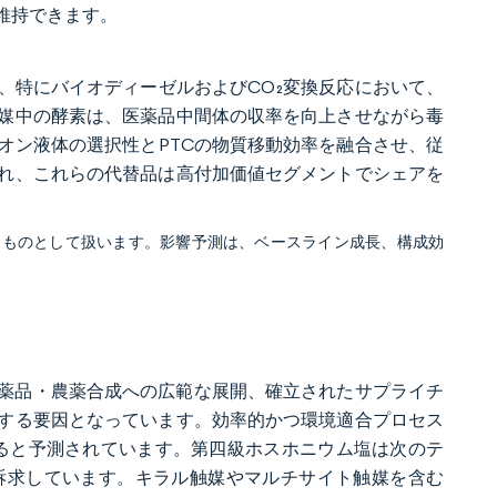
維持できます。
、特にバイオディーゼルおよびCO₂変換反応において、
媒中の酵素は、医薬品中間体の収率を向上させながら毒
オン液体の選択性とPTCの物質移動効率を融合させ、従
れ、これらの代替品は高付加価値セグメントでシェアを
るものとして扱います。影響予測は、ベースライン成長、構成効
。医薬品・農薬合成への広範な展開、確立されたサプライチ
する要因となっています。効率的かつ環境適合プロセス
成長すると予測されています。第四級ホスホニウム塩は次のテ
訴求しています。キラル触媒やマルチサイト触媒を含む