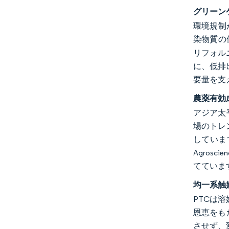
グリーン
環境規制
染物質の
リフォル
に、低排
要量を支
農薬有効
アジア太
場のトレ
していま
Agro
てていま
均一系触
PTCは
恩恵をも
させず、