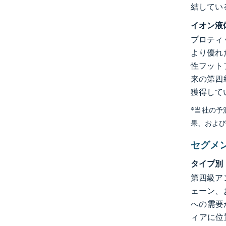
結してい
イオン液
プロティ
より優れ
性フット
来の第四
獲得して
*当社の
果、およ
セグメ
タイプ別
第四級ア
ェーン、
への需要
ィアに位