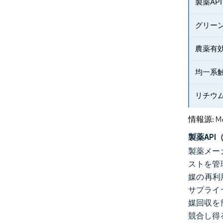
製薬AP
グリー
農薬有
均一系
リチウ
情報源: Mord
製薬AP
製薬メー
ストを管
媒の再利
サプライ
媒回収を
競合し得