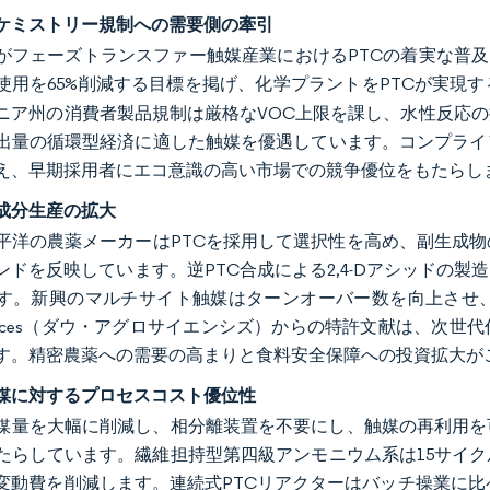
ケミストリー規制への需要側の牽引
がフェーズトランスファー触媒産業におけるPTCの着実な普及
使用を65%削減する目標を掲げ、化学プラントをPTCが実現
ニア州の消費者製品規制は厳格なVOC上限を課し、水性反応
出量の循環型経済に適した触媒を優遇しています。コンプライ
え、早期採用者にエコ意識の高い市場での競争優位をもたらし
成分生産の拡大
平洋の農薬メーカーはPTCを採用して選択性を高め、副生成
ンドを反映しています。逆PTC合成による2,4-Dアシッドの
す。新興のマルチサイト触媒はターンオーバー数を向上させ、
sciences（ダウ・アグロサイエンシズ）からの特許文献は、次
す。精密農薬への需要の高まりと食料安全保障への投資拡大が
媒に対するプロセスコスト優位性
溶媒量を大幅に削減し、相分離装置を不要にし、触媒の再利用
たらしています。繊維担持型第四級アンモニウム系は15サイ
変動費を削減します。連続式PTCリアクターはバッチ操業に比