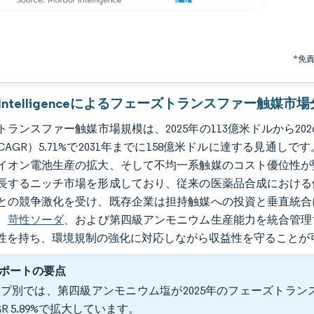
*免
or Intelligenceによるフェーズトランスファー触媒市
ランスファー触媒市場規模は、2025年の113億米ドルから2026
CAGR）5.71%で2031年までに158億米ドルに達する見通
イオン電池生産の拡大、そして不均一系触媒のコスト優位性が
長するニッチ市場を形成しており、従来の医薬品合成における
との競争激化を受け、既存企業は担持触媒への投資と垂直統合
、
苛性ソーダ
、および第四級アンモニウム生産能力を統合管理す
性を持ち、環境規制の強化に対応しながら収益性を守ることが
ポートの要点
プ別では、第四級アンモニウム塩が2025年のフェーズトランスフ
GR 5.89%で拡大しています。