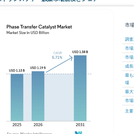
市
調査
市場規
市場規
成長率 
最も
場
画像 © Mordor Intelligence。再利用にはCC BY 4
最大
市場
画像 ©
主要