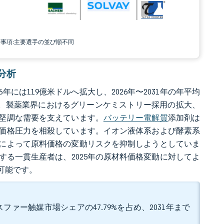
責事項:主要選手の並び順不同
場分析
年には119億米ドルへ拡大し、2026年〜2031年の年平均
しです。製薬業界におけるグリーンケミストリー採用の拡大、
堅調な需要を支えています。
バッテリー電解質
添加剤は
価格圧力を相殺しています。イオン液体系および酵素系
によって原料価格の変動リスクを抑制しようとしていま
る一貫生産者は、2025年の原材料価格変動に対してよ
可能です。
ァー触媒市場シェアの47.79%を占め、2031年まで