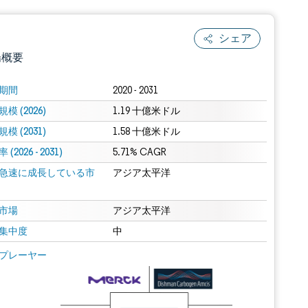
シェア
場概要
期間
2020 - 2031
模 (2026)
1.19 十億米ドル
模 (2031)
1.58 十億米ドル
(2026 - 2031)
5.71% CAGR
急速に成長している市
アジア太平洋
.0の表示が必要です。
市場
アジア太平洋
集中度
中
 Mordor Intelligence。再利用にはCC BY 4.0の表示が必要です。
プレーヤー