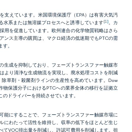
を支えています。米国環境保護庁（EPA）は有害大気汚
[1]
する水系または無溶媒プロセスへと誘導しています
。カ
の採用を促進しています。欧州連合の化学物質戦略はさら
アンス主導の購買は、マクロ経済の低迷期でもPTCの需
ます。
物の生成を抑制しており、フェーズトランスファー触媒市
製造はより清浄な生成物流を実現し、廃水処理コストを削減
除草剤・殺菌剤ラインの生産性を高めています。Dow
世代作物保護分子におけるPTCへの業界全体の移行を証拠立
このドライバーを持続させています。
を可能にすることで、フェーズトランスファー触媒市場に
クルにわたって活性を維持し、収率の低下をほとんど生じ
べてVOC排出量を削減し、許認可費用を削減します。担