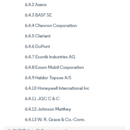
6.4.2 Axens
6.4.3 BASF SE
6.4.4 Chevron Corporation
6.4.5 Clariant
6.4.6 DuPont
6.4.7 Evonik Industries AG
6.4.8 Exxon Mobil Corporation
6.4.9 Haldor Topsoe A/S
6.4.10 Honeywell International Inc
6.4.11 JGC C & C
6.4.12 Johnson Matthey
6.4.13 W. R. Grace & Co.-Conn.