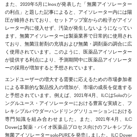
また、2020年5月にInosが発表した「無菌アイソレーター
の利点」と題した記事によると、アイソレーター内には陽
圧が維持されており、セットアップ室からの粒子がアイソ
レーター内に侵入せず、汚染が発生しないようになってい
ます。無菌アイソレーターは製薬業界で日常的に使用され
ており、無菌注射剤の充填および無菌・調剤薬の調合に広
く使用されています。このように、医薬品アイソレーター
が提供する利点により、予測期間中に医薬品アイソレータ
ーの採用が増加すると予想されています。
エンドユーザーの増大する需要に応えるための市場参加者
による革新的な製品投入の増加が、市場の成長を促進する
と予想されています。例えば、2021年4月、ILCはSoloのシ
ングルユース・アイソレーターにおける豊富な実績と、フ
レキシブルパウダーハンドリングソリューションにおける
専門知識を組み合わせました。また、2021年4月、ILC
Doverは製薬・バイオ医薬品プロセス向けのフレキシブル
無菌アイソレーターsoloPUREを発売しました。ILC Dover