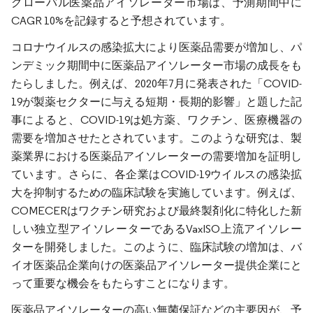
グローバル医薬品アイソレーター市場は、予測期間中に
CAGR 10%を記録すると予想されています。
コロナウイルスの感染拡大により医薬品需要が増加し、パ
ンデミック期間中に医薬品アイソレーター市場の成長をも
たらしました。例えば、2020年7月に発表された「COVID-
19が製薬セクターに与える短期・長期的影響」と題した記
事によると、COVID-19は処方薬、ワクチン、医療機器の
需要を増加させたとされています。このような研究は、製
薬業界における医薬品アイソレーターの需要増加を証明し
ています。さらに、各企業はCOVID-19ウイルスの感染拡
大を抑制するための臨床試験を実施しています。例えば、
COMECERはワクチン研究および最終製剤化に特化した新
しい独立型アイソレーターであるVaxISO上流アイソレー
ターを開発しました。このように、臨床試験の増加は、バ
イオ医薬品企業向けの医薬品アイソレーター提供企業にと
って重要な機会をもたらすことになります。
医薬品アイソレーターの高い無菌保証などの主要因が、予