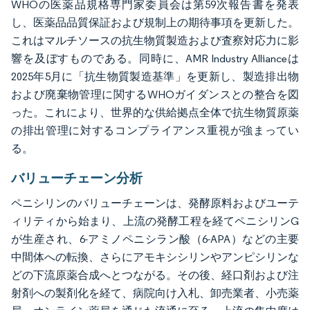
WHOの医薬品規格専門家委員会は第59次報告書を発表
し、医薬品品質保証および規制上の期待事項を更新した。
これはマルチソースの抗生物質製造および査察対応力に影
響を及ぼすものである。同時に、AMR Industry Allianceは
2025年5月に「抗生物質製造基準」を更新し、製造排出物
および廃棄物管理に関するWHOガイダンスとの整合を図
った。これにより、世界的な供給拠点全体で抗生物質原薬
の排出管理に対するコンプライアンス重視が強まってい
る。
バリューチェーン分析
ペニシリンのバリューチェーンは、発酵原料およびユーテ
ィリティから始まり、上流の発酵工程を経てペニシリンG
が生産され、6-アミノペニシラン酸（6-APA）などの主要
中間体への転換、さらにアモキシシリンやアンピシリンな
どの下流原薬合成へとつながる。その後、経口剤および注
射剤への製剤化を経て、病院向け入札、卸売業者、小売薬