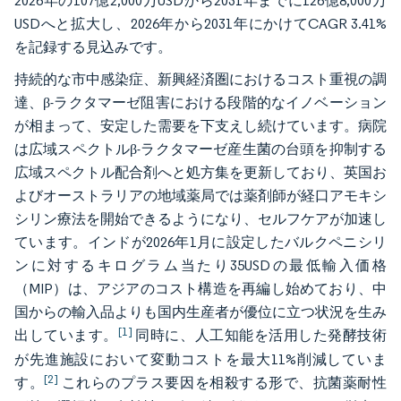
2026年の107億2,000万USDから2031年までに126億8,000万
USDへと拡大し、2026年から2031年にかけてCAGR 3.41%
を記録する見込みです。
持続的な市中感染症、新興経済圏におけるコスト重視の調
達、β-ラクタマーゼ阻害における段階的なイノベーション
が相まって、安定した需要を下支えし続けています。病院
は広域スペクトルβ-ラクタマーゼ産生菌の台頭を抑制する
広域スペクトル配合剤へと処方集を更新しており、英国お
よびオーストラリアの地域薬局では薬剤師が経口アモキシ
シリン療法を開始できるようになり、セルフケアが加速し
ています。インドが2026年1月に設定したバルクペニシリ
ンに対するキログラム当たり35USDの最低輸入価格
（MIP）は、アジアのコスト構造を再編し始めており、中
国からの輸入品よりも国内生産者が優位に立つ状況を生み
[1]
出しています。
同時に、人工知能を活用した発酵技術
が先進施設において変動コストを最大11%削減していま
[2]
す。
これらのプラス要因を相殺する形で、抗菌薬耐性