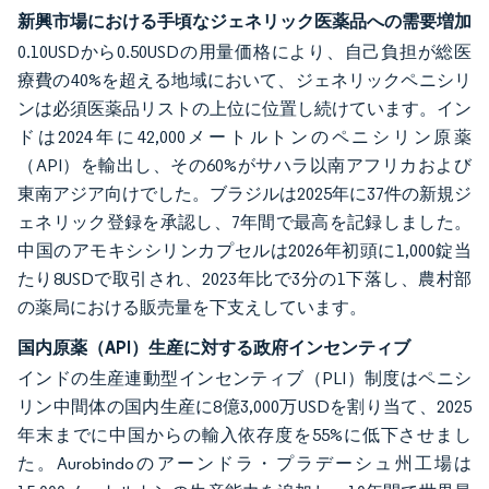
新興市場における手頃なジェネリック医薬品への需要増加
0.10USDから0.50USDの用量価格により、自己負担が総医
療費の40%を超える地域において、ジェネリックペニシリ
ンは必須医薬品リストの上位に位置し続けています。イン
ドは2024年に42,000メートルトンのペニシリン原薬
（API）を輸出し、その60%がサハラ以南アフリカおよび
東南アジア向けでした。ブラジルは2025年に37件の新規ジ
ェネリック登録を承認し、7年間で最高を記録しました。
中国のアモキシシリンカプセルは2026年初頭に1,000錠当
たり8USDで取引され、2023年比で3分の1下落し、農村部
の薬局における販売量を下支えしています。
国内原薬（API）生産に対する政府インセンティブ
インドの生産連動型インセンティブ（PLI）制度はペニシ
リン中間体の国内生産に8億3,000万USDを割り当て、2025
年末までに中国からの輸入依存度を55%に低下させまし
た。Aurobindoのアーンドラ・プラデーシュ州工場は