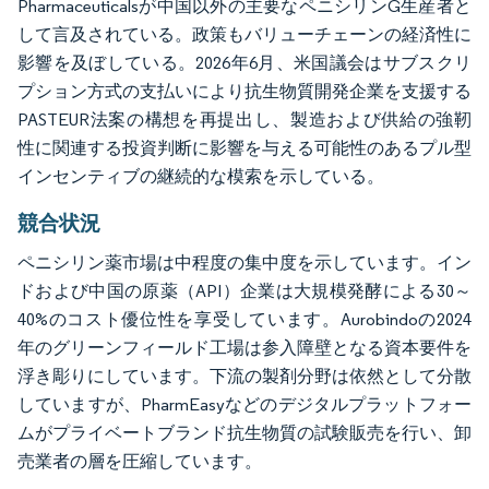
Pharmaceuticalsが中国以外の主要なペニシリンG生産者と
して言及されている。政策もバリューチェーンの経済性に
影響を及ぼしている。2026年6月、米国議会はサブスクリ
プション方式の支払いにより抗生物質開発企業を支援する
PASTEUR法案の構想を再提出し、製造および供給の強靭
性に関連する投資判断に影響を与える可能性のあるプル型
インセンティブの継続的な模索を示している。
競合状況
ペニシリン薬市場は中程度の集中度を示しています。イン
ドおよび中国の原薬（API）企業は大規模発酵による30～
40%のコスト優位性を享受しています。Aurobindoの2024
年のグリーンフィールド工場は参入障壁となる資本要件を
浮き彫りにしています。下流の製剤分野は依然として分散
していますが、PharmEasyなどのデジタルプラットフォー
ムがプライベートブランド抗生物質の試験販売を行い、卸
売業者の層を圧縮しています。