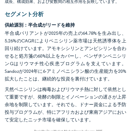
成長、構成効果、および変数間の相互作用を反映しています。
セグメント分析
供給源別：半合成がリードを維持
半合成バリアントが2025年の売上の64.78%を生み出し、
5.26%のCAGRによりペニシリン薬市場は天然誘導体を上
回り続けています。アモキシシリンとアンピシリンを合わ
せると処方箋の60%以上をカバーし、ベンザチンペニシリ
ンGはリウマチ性心疾患プログラムを支えています。
Sandozが2024年に6-アミノペニシラン酸の生産能力を20%
拡大したことは、継続的な投資を裏付けています。
天然ペニシリンは梅毒およびリウマチ熱に対して依然とし
て重要ですが、発酵の制限とイノベーションの遅さが上昇
余地を制限しています。それでも、ドナー資金による予防
投与プログラムが、特にアフリカおよび東南アジアにおい
て安定したニッチ市場を確保しています。