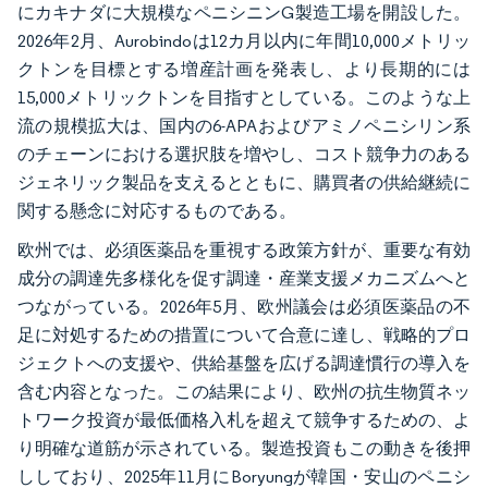
にカキナダに大規模なペニシニンG製造工場を開設した。
2026年2月、Aurobindoは12カ月以内に年間10,000メトリッ
クトンを目標とする増産計画を発表し、より長期的には
15,000メトリックトンを目指すとしている。このような上
流の規模拡大は、国内の6-APAおよびアミノペニシリン系
のチェーンにおける選択肢を増やし、コスト競争力のある
ジェネリック製品を支えるとともに、購買者の供給継続に
関する懸念に対応するものである。
欧州では、必須医薬品を重視する政策方針が、重要な有効
成分の調達先多様化を促す調達・産業支援メカニズムへと
つながっている。2026年5月、欧州議会は必須医薬品の不
足に対処するための措置について合意に達し、戦略的プロ
ジェクトへの支援や、供給基盤を広げる調達慣行の導入を
含む内容となった。この結果により、欧州の抗生物質ネッ
トワーク投資が最低価格入札を超えて競争するための、よ
り明確な道筋が示されている。製造投資もこの動きを後押
ししており、2025年11月にBoryungが韓国・安山のペニシ