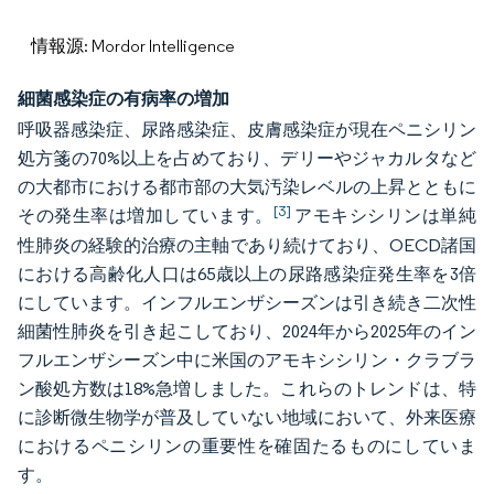
情報源: Mordor Intelligence
細菌感染症の有病率の増加
呼吸器感染症、尿路感染症、皮膚感染症が現在ペニシリン
処方箋の70%以上を占めており、デリーやジャカルタなど
の大都市における都市部の大気汚染レベルの上昇とともに
[3]
その発生率は増加しています。
アモキシシリンは単純
性肺炎の経験的治療の主軸であり続けており、OECD諸国
における高齢化人口は65歳以上の尿路感染症発生率を3倍
にしています。インフルエンザシーズンは引き続き二次性
細菌性肺炎を引き起こしており、2024年から2025年のイン
フルエンザシーズン中に米国のアモキシシリン・クラブラ
ン酸処方数は18%急増しました。これらのトレンドは、特
に診断微生物学が普及していない地域において、外来医療
におけるペニシリンの重要性を確固たるものにしていま
す。