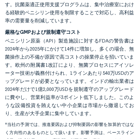
す。抗菌薬適正使用支援プログラムは、集中治療室におけ
る経験的ペニシリン使用を制限することで対応し、高利益
率の需要量を削減しています。
厳格なGMPおよび規制遵守コスト
ペニシリン原薬（API）製造施設に対するFDAの警告書は
2024年から2025年にかけて14件に増加し、多くの場合、無
菌操作上の不備が原因で高コストの操業停止を招いていま
す。欧州の附属書1改訂により、無菌プロセスにアイソレ
ーター技術が義務付けられ、1ラインあたり540万USDのア
ップグレードが必要となっています。インドの輸出業者は
2024年だけで1億2,000万USDを規制遵守のアップグレード
に費やし、営業利益率が3ポイント低下しました。このよ
うな設備投資を賄えない中小企業は市場から撤退してお
り、生産が大手企業に集中しています。
*当社の予測では、推進要因および抑制要因の影響を加算的ではな
く方向性のあるものとして扱います。影響予測は、ベースライン