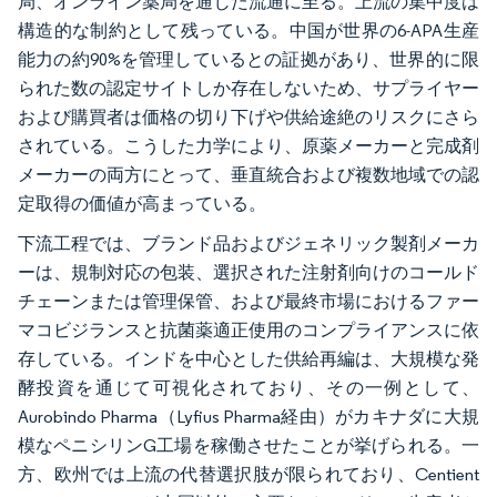
局、オンライン薬局を通じた流通に至る。上流の集中度は
構造的な制約として残っている。中国が世界の6-APA生産
能力の約90%を管理しているとの証拠があり、世界的に限
られた数の認定サイトしか存在しないため、サプライヤー
および購買者は価格の切り下げや供給途絶のリスクにさら
されている。こうした力学により、原薬メーカーと完成剤
メーカーの両方にとって、垂直統合および複数地域での認
定取得の価値が高まっている。
下流工程では、ブランド品およびジェネリック製剤メーカ
ーは、規制対応の包装、選択された注射剤向けのコールド
チェーンまたは管理保管、および最終市場におけるファー
マコビジランスと抗菌薬適正使用のコンプライアンスに依
存している。インドを中心とした供給再編は、大規模な発
酵投資を通じて可視化されており、その一例として、
Aurobindo Pharma（Lyfius Pharma経由）がカキナダに大規
模なペニシリンG工場を稼働させたことが挙げられる。一
方、欧州では上流の代替選択肢が限られており、Centient