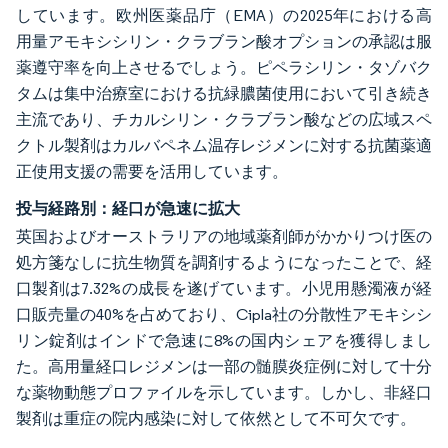
しています。欧州医薬品庁（EMA）の2025年における高
用量アモキシシリン・クラブラン酸オプションの承認は服
薬遵守率を向上させるでしょう。ピペラシリン・タゾバク
タムは集中治療室における抗緑膿菌使用において引き続き
主流であり、チカルシリン・クラブラン酸などの広域スペ
クトル製剤はカルバペネム温存レジメンに対する抗菌薬適
正使用支援の需要を活用しています。
投与経路別：経口が急速に拡大
英国およびオーストラリアの地域薬剤師がかかりつけ医の
処方箋なしに抗生物質を調剤するようになったことで、経
口製剤は7.32%の成長を遂げています。小児用懸濁液が経
口販売量の40%を占めており、Cipla社の分散性アモキシシ
リン錠剤はインドで急速に8%の国内シェアを獲得しまし
た。高用量経口レジメンは一部の髄膜炎症例に対して十分
な薬物動態プロファイルを示しています。しかし、非経口
製剤は重症の院内感染に対して依然として不可欠です。