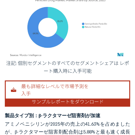
画像 © Mordor Intelligence。再利用にはCC BY 4.0の表示が必要です。
製品タイプ別：β-ラクタマーゼ阻害剤が加速
アミノペニシリンが2025年の売上の41.63%を占めました
が、β-ラクタマーゼ阻害剤配合剤は5.88%と最も速く成長