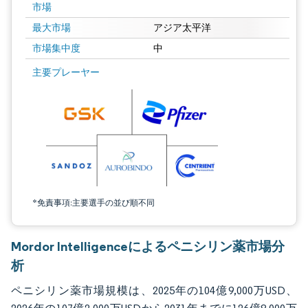
市場
最大市場
アジア太平洋
市場集中度
中
画像 © Mordor Intelligence。再利用にはCC BY 4.0の表示が必要です。
主要プレーヤー
*免責事項:主要選手の並び順不同
Mordor Intelligenceによるペニシリン薬市場分
析
ペニシリン薬市場規模は、2025年の104億9,000万USD、