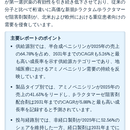
が第一選択薬の有効性を引き続き低下させており、従来の
分子と比べて桁違いに高価な新規β-ラクタム/β-ラクタマー
ゼ阻害剤製剤が、北米および欧州における重症患者向けの
需要を侵食しています。
主要レポートのポイント
供給源別では、半合成ペニシリンが2025年の売上
の64.78%を占め、2031年までのCAGRも5.26%と最
も高い成長率を示す供給源カテゴリーであり、地
域医療におけるアミノペニシリン需要の持続を反
映しています。
製品タイプ別では、アミノペニシリンが2025年の
売上の41.63%をリードし、β-ラクタマーゼ阻害剤
配合剤は2031年までのCAGRが5.88%と最も高い成
長率を記録すると予測されています。
投与経路別では、非経口製剤が2025年に52.56%の
シェアを維持した一方、経口製剤は2031年までに