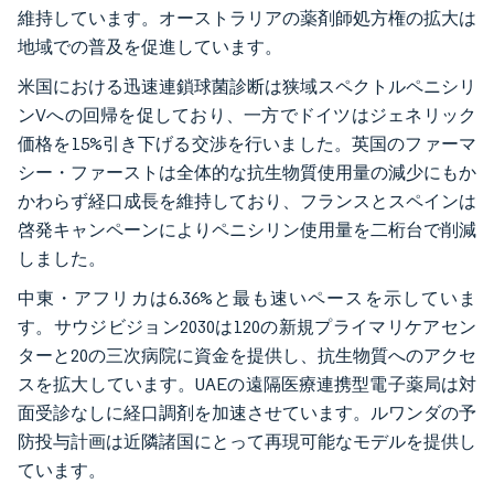
維持しています。オーストラリアの薬剤師処方権の拡大は
地域での普及を促進しています。
米国における迅速連鎖球菌診断は狭域スペクトルペニシリ
ンVへの回帰を促しており、一方でドイツはジェネリック
価格を15%引き下げる交渉を行いました。英国のファーマ
シー・ファーストは全体的な抗生物質使用量の減少にもか
かわらず経口成長を維持しており、フランスとスペインは
啓発キャンペーンによりペニシリン使用量を二桁台で削減
しました。
中東・アフリカは6.36%と最も速いペースを示していま
す。サウジビジョン2030は120の新規プライマリケアセン
ターと20の三次病院に資金を提供し、抗生物質へのアクセ
スを拡大しています。UAEの遠隔医療連携型電子薬局は対
面受診なしに経口調剤を加速させています。ルワンダの予
防投与計画は近隣諸国にとって再現可能なモデルを提供し
ています。