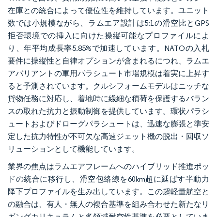
在庫との統合によって優位性を維持しています。ユニット
数では小規模ながら、ラムエア設計は5:1の滑空比とGPS
拒否環境での挿入に向けた操縦可能なプロファイルによ
り、年平均成長率5.85%で加速しています。NATOの入札
要件に操縦性と自律オプションが含まれるにつれ、ラムエ
アバリアントの軍用パラシュート市場規模は着実に上昇す
ると予測されています。クルシフォームモデルはニッチな
貨物任務に対応し、着地時に繊細な積荷を保護するバラン
スの取れた抗力と振動制御を提供しています。環状パラシ
ュートおよびドローグパラシュートは、迅速な膨張と準安
定した抗力特性が不可欠な高速ジェット機の脱出・回収ソ
リューションとして機能しています。
業界の焦点はラムエアフレームへのハイブリッド推進ポッ
ドの統合に移行し、滑空包絡線を60km超に延ばす半動力
降下プロファイルを生み出しています。この超軽量航空と
の融合は、有人・無人の複合基準を組み合わせた新たなリ
ギングカリキュラムと多領域耐空性基準を必要としていま