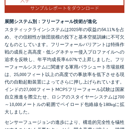
展開システム別：フリーフォール技術が進化
スタティックラインシステムは2025年の収益の54.11%を占
め、その信頼性が旅団規模の投下と基本空挺訓練に不可欠
なものとしています。フリーフォールバリアントは特殊作
戦の成長と高高度・低シグネチャー侵入プロファイルへの
追求を反映し、年平均成長率6.07%で上昇しました。フリ
ーフォールシステムに関連する軍用パラシュート市場規模
は、25,000フィート以上の高度での事故率を低下させる現
代の自動起動装置によってさらに押し上げられています。
インドの27,000フィートMCPSフリーフォール試験は国家
自立推進を際立たせ、ロシアのスタイヤーシステムは700
～10,000メートルの範囲でペイロード包絡線を180kgに拡
大しました。
センサーフュージョンの進歩により、構造的完全性を犠牲