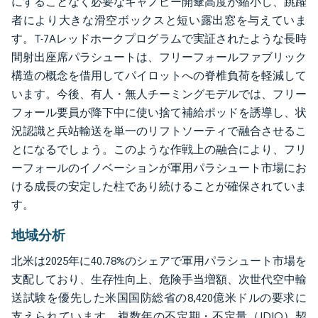
にすることなく必要なキャノピー開傘高度が縮小し、跳躍
者により大きな滑空ボックスと短い露出窓を与えていま
す。T-7Aレッドホークプログラムで実証されたような長時
間射出座席パラシュートは、フリーフォールファブリック
構造の概念を借用してパイロットへの脊椎負荷を軽減して
います。今後、有人・無人チーミングモデルでは、フリー
フォール要員が降下中に使い捨て補給ポッドを誘導し、状
況認識と兵站輸送を単一のリフトソーティで融合させるこ
とになるでしょう。このような作戦上の融合により、フリ
ーフォールのイノベーションが軍用パラシュート市場にお
ける成長の安定した柱であり続けることが確保されていま
す。
地域分析
北米は2025年に40.78%のシェアで軍用パラシュート市場を
支配しており、生存性向上、危険手当増額、次世代空中輸
送試験を優先した米国国防総省の8,420億米ドルの要求に
支えられています。複数年の不定期・不定量（IDIQ）契