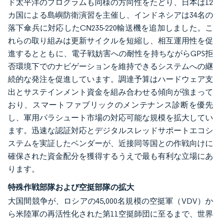
ド太平洋のプログラムも同様の方向性をたどり、日本は12
カ国による島嶼防衛演習を主催し、インドネシアは34名の
落下傘兵に対応したCN235-220輸送機を追加しました。こ
れらの取り組みは更新サイクルを短縮し、相互運用性を促
進するとともに、電子戦妨害への耐性を持ちながらGPS拒
否環境下でのナビゲーションを維持できるシステムへの継
続的な発注を促進しています。調達予算はハードウェア支
出とサステインメント資金を組み合わせる傾向が強まって
おり、スマートファブリックのメンテナンス診断を優先
し、軍用パラシュート市場の対応可能な規模を拡大してい
ます。迅速な認証対応とデジタルスレッドサポートエコシ
ステムを実証したベンダーが、近接同等国との作戦向けに
確保された資金配分を獲得するうえで最も有利な立場にあ
ります。
特殊作戦部隊および空挺部隊の拡大
大国間競争が、ロシアの45,000名規模の空挺軍（VDV）か
ら米陸軍の再活性化された第11空挺師団に至るまで、世界