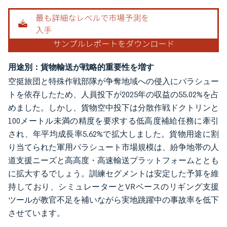
用途別：貨物輸送が戦略的重要性を増す
空挺旅団と特殊作戦部隊が争奪地域への侵入にパラシュー
トを依存したため、人員投下が2025年の収益の55.02%を占
めました。しかし、貨物空中投下は分散作戦ドクトリンと
100メートル未満の精度を要求する低高度補給任務に牽引
され、年平均成長率5.62%で拡大しました。貨物用途に割
り当てられた軍用パラシュート市場規模は、紛争地帯の人
道支援ニーズと高高度・高速輸送プラットフォームととも
に拡大するでしょう。訓練セグメントは安定した予算を維
持しており、シミュレーターとVRベースのリギング支援
ツールが教官不足を補いながら実地跳躍中の事故率を低下
させています。