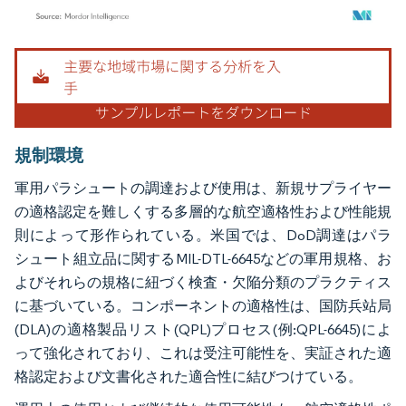
画像 © Mordor Intelligence。再利用にはCC BY 4.0の表示が必要です。
規制環境
軍用パラシュートの調達および使用は、新規サプライヤー
の適格認定を難しくする多層的な航空適格性および性能規
則によって形作られている。米国では、DoD調達はパラ
シュート組立品に関するMIL-DTL-6645などの軍用規格、お
よびそれらの規格に紐づく検査・欠陥分類のプラクティス
に基づいている。コンポーネントの適格性は、国防兵站局
(DLA)の適格製品リスト(QPL)プロセス(例:QPL-6645)によ
って強化されており、これは受注可能性を、実証された適
格認定および文書化された適合性に結びつけている。