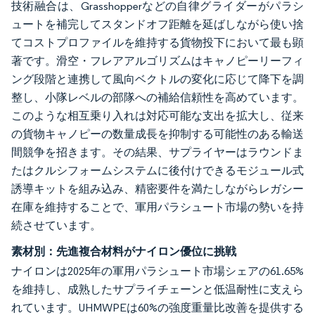
技術融合は、Grasshopperなどの自律グライダーがパラシ
ュートを補完してスタンドオフ距離を延ばしながら使い捨
てコストプロファイルを維持する貨物投下において最も顕
著です。滑空・フレアアルゴリズムはキャノピーリーフィ
ング段階と連携して風向ベクトルの変化に応じて降下を調
整し、小隊レベルの部隊への補給信頼性を高めています。
このような相互乗り入れは対応可能な支出を拡大し、従来
の貨物キャノピーの数量成長を抑制する可能性のある輸送
間競争を招きます。その結果、サプライヤーはラウンドま
たはクルシフォームシステムに後付けできるモジュール式
誘導キットを組み込み、精密要件を満たしながらレガシー
在庫を維持することで、軍用パラシュート市場の勢いを持
続させています。
素材別：先進複合材料がナイロン優位に挑戦
ナイロンは2025年の軍用パラシュート市場シェアの61.65%
を維持し、成熟したサプライチェーンと低温耐性に支えら
れています。UHMWPEは60%の強度重量比改善を提供する