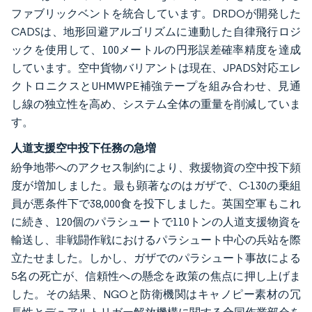
ファブリックベントを統合しています。DRDOが開発した
CADSは、地形回避アルゴリズムに連動した自律飛行ロジ
ックを使用して、100メートルの円形誤差確率精度を達成
しています。空中貨物バリアントは現在、JPADS対応エレ
クトロニクスとUHMWPE補強テープを組み合わせ、見通
し線の独立性を高め、システム全体の重量を削減していま
す。
人道支援空中投下任務の急増
紛争地帯へのアクセス制約により、救援物資の空中投下頻
度が増加しました。最も顕著なのはガザで、C-130の乗組
員が悪条件下で38,000食を投下しました。英国空軍もこれ
に続き、120個のパラシュートで110トンの人道支援物資を
輸送し、非戦闘作戦におけるパラシュート中心の兵站を際
立たせました。しかし、ガザでのパラシュート事故による
5名の死亡が、信頼性への懸念を政策の焦点に押し上げま
した。その結果、NGOと防衛機関はキャノピー素材の冗