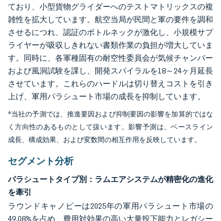
ており、小型貨物グライダーへのテストマトリックスの複
雑性を拡大しています。航空当局が民間と軍の要件を調和
させるにつれ、認証のボトルネックが激化し、小規模サプ
ライヤーが吸収しきれない書類作業の負担が増大していま
す。同時に、各軍種固有の耐空性委員会が気候チャンバー
および風洞試験を課し、開発スパイラルを18～24ヶ月延長
させています。これらのハードルは切り替えコストを引き
上げ、軍用パラシュート市場の成長を抑制しています。
*当社の予測では、推進要因および抑制要因の影響を加算的ではな
く方向性のあるものとして扱います。影響予測は、ベースライン
成長、構成効果、および変数間の相互作用を反映しています。
セグメント分析
パラシュートタイプ別：ラムエアシステムが精密化の進化
を牽引
ラウンドキャノピーは2025年の軍用パラシュート市場の
49.08%を占め、費用対効果の高い大量投下能力とレガシー