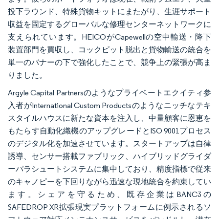
投下ラウンド、特殊貨物キットにまたがり、生涯サポート
収益を固定するグローバルな修理センターネットワークに
支えられています。HEICOがCapewellの空中輸送・降下
装置部門を買収し、コックピット脱出と貨物輸送の統合を
単一のバナーの下で強化したことで、競争上の緊張が高ま
りました。
Argyle Capital Partnersのようなプライベートエクイティ参
入者がInternational Custom Productsのようなニッチなテキ
スタイルハウスに新たな資本を注入し、中量顧客に恩恵を
もたらす自動化織機のアップグレードとISO 9001プロセス
のデジタル化を加速させています。スタートアップは自律
誘導、センサー搭載ファブリック、ハイブリッドグライダ
ーパラシュートシステムに集中しており、精度指標で従来
のキャノピーを下回りながら迅速な現地統合を約束してい
ます。シェアを守るため、既存企業はBANC3の
SAFEDROP XR拡張現実プラットフォームに例示されるソ