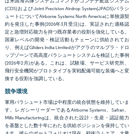
ば米国海兵隊システムコマンドがコンテナ配送システム
(CDS)およびJoint Precision Airdrop System(JPADS)パラシ
ュートについてAirborne Systems North Americaに単独源契
約を発注した事例(2026年3月受注)は、実証された適格認
定と急増対応能力を持つ既存業者の役割を強化している。
国家レベルの開発・検証活動もチェーンに供給されてお
り、例えばGliders India Limitedがアグラのマルプラ・ドロ
ップゾーンで高高度パラシュートシステムを検証した事例
(2026年2月)がある。これは、試験場、サービス研究所、
飛行安全機関がプロトタイプを実戦配備可能な装備へと変
換する役割を強調している。
競争環境
軍用パラシュート市場は中程度の統合状態を維持していま
す。レガシーリーダーであるAirborne Systems、Safran、
Mills Manufacturingは、統合された設計・生産・認証能力
を基盤とした数十年にわたる供給ポジションを保持してい
ます。彼らのポートフォリオは現在、戦術ラムエア、大量