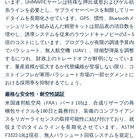
います。UHMWPEヤーンは特殊な押出成形およびゲル紡
糸ラインを必要とし、サプライヤーベースを制限してリー
ドタイムを長期化させています。GPS、慣性、Bluetoothメ
ッシュリンクを組み込んだ精密キットは部品表の項目数を
増やし、誘導システムを従来のラウンドキャノピーの3～5
倍のコストにしています。プログラムが有限の調達予算内
でパラシュート、無人航空機（UAV）、徘徊型弾薬を調整
するにつれ、財政上のトレードオフが鮮明になっていま
す。量産規模が拡大するか代替繊維が登場しない限り、コ
ストインフレが軍用パラシュート市場の一部セグメントに
おける採用率を抑制するでしょう。
厳格な安全性・耐空性認証
米国連邦航空局（FAA）パート105は、合成リザーブの再
梱包サイクルを180日と義務付け、装備のコンプライアン
スをリガーライセンスの取得可能性に結び付けており、就
役までのタイムラインを長期化させています。ASTM
F3322-18は現在、無人パラシュート回収システムを規定し