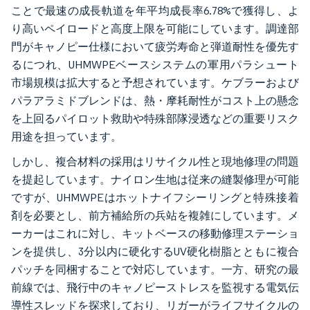
ことで最速の成長軌道を年平均成長率6.78%で獲得し、よ
り高いペイロードと高度上限を可能にしています。調達部
門がキャノピー仕様において疲労寿命と弾道耐性を優先す
るにつれ、UHMWPEベースシステムの軍用パラシュート
市場規模は拡大すると予想されています。ケブラーおよび
パラアラミドブレンドは、熱・摩耗耐性がコスト上の懸念
を上回るパイロット救助や特殊部隊浸透などの重要リスク
用途を担っています。
しかし、複合材料の採用はリサイクル性と現地修理の問題
を提起しています。ナイロン生地は従来の縫製修理が可能
ですが、UHMWPEはホットナイフシーリングと特殊接着
剤を必要とし、前方補給所の兵站を複雑にしています。メ
ーカーはこれに対し、キットベースの移動修理ステーショ
ンを提供し、3分以内に硬化するUV硬化樹脂とともに複合
パッチを同梱することで対応しています。一方、研究の最
前線では、飛行中のキャノピーストレスを監視する電気伝
導性スレッドを探求しており、リガーがライフサイクルの