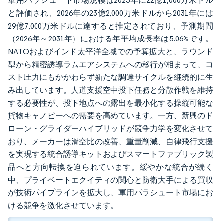
軍用パラシュート市場規模は2025年に22億1,000万米ドル
と評価され、2026年の23億2,000万米ドルから2031年には
29億7,000万米ドルに達すると推定されており、予測期間
（2026年～2031年）における年平均成長率は5.06%です。
NATOおよびインド太平洋全域での予算拡大と、ラウンド
型から精密誘導ラムエアシステムへの移行が相まって、コ
スト圧力にもかかわらず新たな調達サイクルを継続的に生
み出しています。人道支援空中投下任務と分散作戦を維持
する必要性が、投下地点への露出を最小化する操縦可能な
貨物キャノピーへの需要を高めています。一方、新興のド
ローン・グライダーハイブリッドが競争力学を変化させて
おり、メーカーは滑空比の改善、重量削減、自律飛行支援
を実現する統合誘導キットおよびスマートファブリック製
品へと方向転換を迫られています。緩やかな統合が続く
中、プライベートエクイティの関心と防衛大手による買収
が技術パイプラインを拡大し、軍用パラシュート市場にお
ける競争を激化させています。