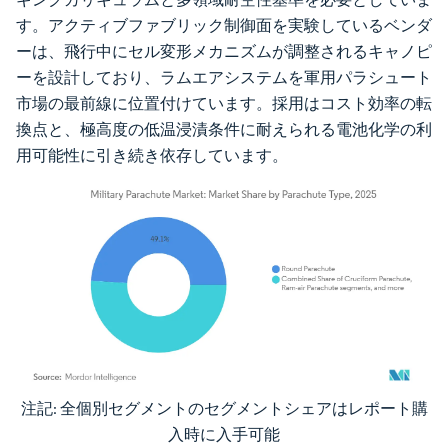
す。アクティブファブリック制御面を実験しているベンダ
ーは、飛行中にセル変形メカニズムが調整されるキャノピ
ーを設計しており、ラムエアシステムを軍用パラシュート
市場の最前線に位置付けています。採用はコスト効率の転
換点と、極高度の低温浸漬条件に耐えられる電池化学の利
用可能性に引き続き依存しています。
注記: 全個別セグメントのセグメントシェアはレポート購
画像 © Mordor Intelligence。再利用にはCC BY 4.0の表示が必要です。
入時に入手可能