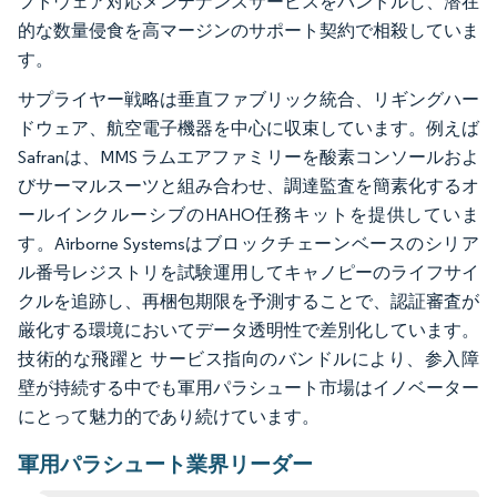
フトウェア対応メンテナンスサービスをバンドルし、潜在
的な数量侵食を高マージンのサポート契約で相殺していま
す。
サプライヤー戦略は垂直ファブリック統合、リギングハー
ドウェア、航空電子機器を中心に収束しています。例えば
Safranは、MMS ラムエアファミリーを酸素コンソールおよ
びサーマルスーツと組み合わせ、調達監査を簡素化するオ
ールインクルーシブのHAHO任務キットを提供していま
す。Airborne Systemsはブロックチェーンベースのシリア
ル番号レジストリを試験運用してキャノピーのライフサイ
クルを追跡し、再梱包期限を予測することで、認証審査が
厳化する環境においてデータ透明性で差別化しています。
技術的な飛躍と サービス指向のバンドルにより、参入障
壁が持続する中でも軍用パラシュート市場はイノベーター
にとって魅力的であり続けています。
軍用パラシュート業界リーダー