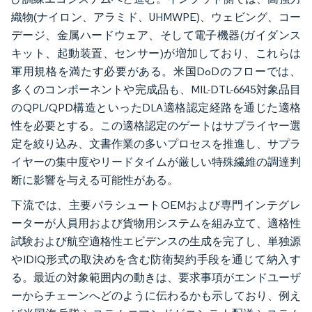
織物(ナイロン、アラミド、UHMWPE)、ウェビング、コー
デージ、金属ハードウェア、そして電子機器(ガイダンス
キット、起動装置、センサー)が増加しており、これらは
軍用規格を満たす必要がある。米国DoDのフローでは、
多くのコンポーネントや完成品も、MIL-DTL-6645対象品目
のQPL/QPD構造といったDLA適格認定経路を通じた適格
性を必要とする。この適格認定のゲートはサプライヤー選
定を絞り込み、文書作業の多いプロセスを推進し、サプラ
イヤーの集中度やリードタイムが厳しい特殊繊維の調達判
断に影響を与える可能性がある。
下流では、主要パラシュートOEMおよび専門インテグレ
ーターが人員用および貨物用システムを組み立て、適格性
試験および航空適格性エビデンスの生成を完了し、単独源
やIDIQ形式の取決めを含む防衛契約手段を通じて納入す
る。最近の対象範囲内の動きは、要求事項がエンドユーザ
ーからチェーンへどのように伝わるかも示しており、例え