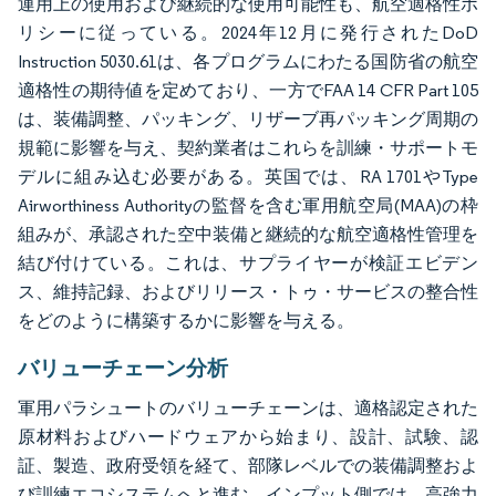
運用上の使用および継続的な使用可能性も、航空適格性ポ
リシーに従っている。2024年12月に発行されたDoD
Instruction 5030.61は、各プログラムにわたる国防省の航空
適格性の期待値を定めており、一方でFAA 14 CFR Part 105
は、装備調整、パッキング、リザーブ再パッキング周期の
規範に影響を与え、契約業者はこれらを訓練・サポートモ
デルに組み込む必要がある。英国では、RA 1701やType
Airworthiness Authorityの監督を含む軍用航空局(MAA)の枠
組みが、承認された空中装備と継続的な航空適格性管理を
結び付けている。これは、サプライヤーが検証エビデン
ス、維持記録、およびリリース・トゥ・サービスの整合性
をどのように構築するかに影響を与える。
バリューチェーン分析
軍用パラシュートのバリューチェーンは、適格認定された
原材料およびハードウェアから始まり、設計、試験、認
証、製造、政府受領を経て、部隊レベルでの装備調整およ
び訓練エコシステムへと進む。インプット側では、高強力