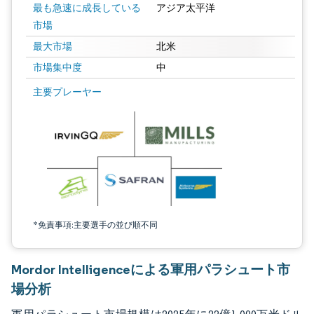
最も急速に成長している
アジア太平洋
市場
最大市場
北米
市場集中度
中
画像 © Mordor Intelligence。再利用にはCC BY 4.0の表示が必要です。
主要プレーヤー
*免責事項:主要選手の並び順不同
Mordor Intelligenceによる軍用パラシュート市
場分析