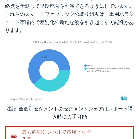
終点を予測して早期廃棄を削減できるようにしています。
これらのスマートファブリックの取り組みは、軍用パラシ
ュート市場内で差別化の新たな波を引き起こす可能性があ
ります。
注記: 全個別セグメントのセグメントシェアはレポート購
画像 © Mordor Intelligence。再利用にはCC BY 4.0の表示が必要です。
入時に入手可能