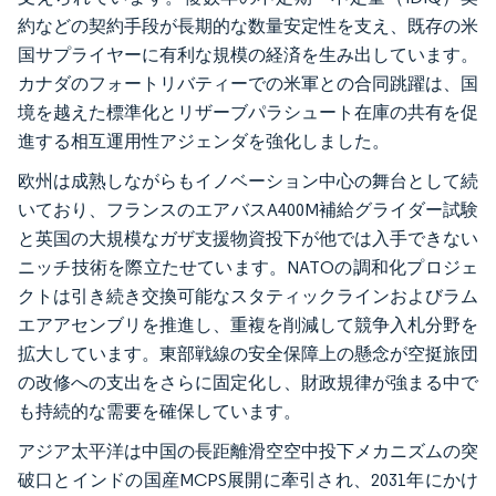
約などの契約手段が長期的な数量安定性を支え、既存の米
国サプライヤーに有利な規模の経済を生み出しています。
カナダのフォートリバティーでの米軍との合同跳躍は、国
境を越えた標準化とリザーブパラシュート在庫の共有を促
進する相互運用性アジェンダを強化しました。
欧州は成熟しながらもイノベーション中心の舞台として続
いており、フランスのエアバスA400M補給グライダー試験
と英国の大規模なガザ支援物資投下が他では入手できない
ニッチ技術を際立たせています。NATOの調和化プロジェ
クトは引き続き交換可能なスタティックラインおよびラム
エアアセンブリを推進し、重複を削減して競争入札分野を
拡大しています。東部戦線の安全保障上の懸念が空挺旅団
の改修への支出をさらに固定化し、財政規律が強まる中で
も持続的な需要を確保しています。
アジア太平洋は中国の長距離滑空空中投下メカニズムの突
破口とインドの国産MCPS展開に牽引され、2031年にかけ