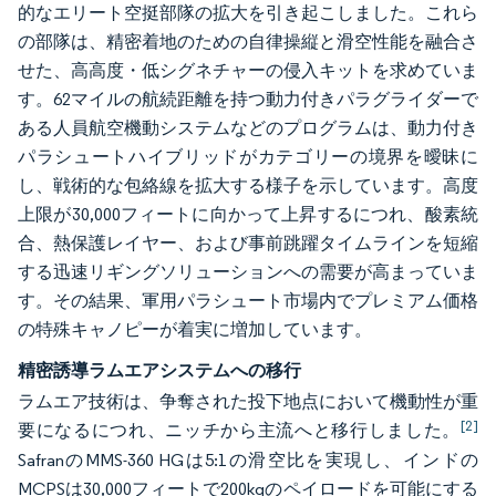
的なエリート空挺部隊の拡大を引き起こしました。これら
の部隊は、精密着地のための自律操縦と滑空性能を融合さ
せた、高高度・低シグネチャーの侵入キットを求めていま
す。62マイルの航続距離を持つ動力付きパラグライダーで
ある人員航空機動システムなどのプログラムは、動力付き
パラシュートハイブリッドがカテゴリーの境界を曖昧に
し、戦術的な包絡線を拡大する様子を示しています。高度
上限が30,000フィートに向かって上昇するにつれ、酸素統
合、熱保護レイヤー、および事前跳躍タイムラインを短縮
する迅速リギングソリューションへの需要が高まっていま
す。その結果、軍用パラシュート市場内でプレミアム価格
の特殊キャノピーが着実に増加しています。
精密誘導ラムエアシステムへの移行
ラムエア技術は、争奪された投下地点において機動性が重
[2]
要になるにつれ、ニッチから主流へと移行しました。
SafranのMMS-360 HGは5:1の滑空比を実現し、インドの
MCPSは30,000フィートで200kgのペイロードを可能にする