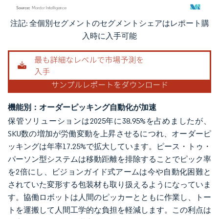
注記: 全個別セグメントのセグメントシェアはレポート購
画像 © Mordor Intelligence。再利用にはCC BY 4.0の表示が必要です。
入時に入手可能
機能別：オーダーピッキング自動化が加速
保管ソリューションは2025年に38.95%を占めましたが、
SKU数の増加が労働変動を上昇させるにつれ、オーダーピ
ッキングは年率17.25%で拡大しています。ピース・トゥ・
パーソン型システムは移動距離を排除することでピック率
を2倍にし、ビジョンガイド式アームは今や自動化困難と
されていた変形する包装材も取り扱えるようになっていま
す。協働ロボットは人間のピッカーとともに作業し、トー
トを運搬して人間工学的な負担を軽減します。この利点は