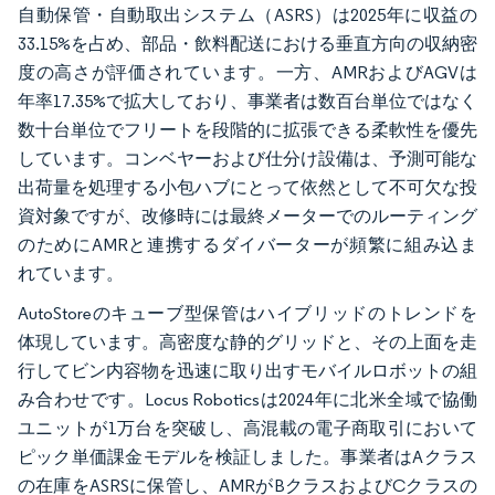
自動保管・自動取出システム（ASRS）は2025年に収益の
33.15%を占め、部品・飲料配送における垂直方向の収納密
度の高さが評価されています。一方、AMRおよびAGVは
年率17.35%で拡大しており、事業者は数百台単位ではなく
数十台単位でフリートを段階的に拡張できる柔軟性を優先
しています。コンベヤーおよび仕分け設備は、予測可能な
出荷量を処理する小包ハブにとって依然として不可欠な投
資対象ですが、改修時には最終メーターでのルーティング
のためにAMRと連携するダイバーターが頻繁に組み込ま
れています。
AutoStoreのキューブ型保管はハイブリッドのトレンドを
体現しています。高密度な静的グリッドと、その上面を走
行してビン内容物を迅速に取り出すモバイルロボットの組
み合わせです。Locus Roboticsは2024年に北米全域で協働
ユニットが1万台を突破し、高混載の電子商取引において
ピック単価課金モデルを検証しました。事業者はAクラス
の在庫をASRSに保管し、AMRがBクラスおよびCクラスの