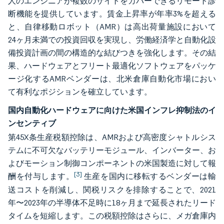
人のエンジニアが複数のサイトをカバーできるリモート診
断機能を提供しています。賃金上昇率が年率3%を超える
と、自律移動ロボット（AMR）は高出荷量施設において
24ヶ月未満での投資回収を実現し、労働経済学と自動化設
備投資計画の間の構造的な結びつきを強化します。その結
果、ハードウェアとフリート最適化ソフトウェアをパッケ
ージ化するAMRベンダーは、北米倉庫自動化市場におい
て有利なポジションを確立しています。
国内自動化ハードウェアに向けた米国インフレ抑制法のイ
ンセンティブ
第45X条生産税額控除は、AMRおよび高密度シャトルシス
テムに不可欠なバッテリーモジュール、インバーター、お
よびモーション制御コンポーネントの米国製造に対して報
[3]
酬を付与します。
生産を国内に移転するベンダーは輸
送コストを削減し、関税リスクを排除することで、2021
年〜2023年の半導体不足時に18ヶ月まで延長されたリード
タイムを短縮します。この税額控除はさらに、メガ倉庫内