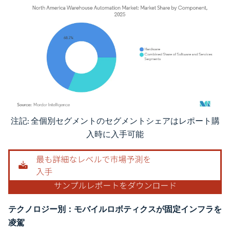
注記: 全個別セグメントのセグメントシェアはレポート購
画像 © Mordor Intelligence。再利用にはCC BY 4.0の表示が必要です。
入時に入手可能
テクノロジー別：モバイルロボティクスが固定インフラを
凌駕