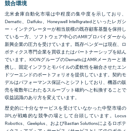
競合環境
北米倉庫自動化市場は中程度の集中度を示しており、
Dematic、Daifuku、Honeywell Intelligratedといったレガシ
ー・インテグレーターが相当規模の既存顧客基盤を保持し
ている一方、ソフトウェア中心のAMRプロバイダーから
新興企業の圧力を受けています。既存ベンダーは現在、ロ
ボティクス専門企業を買収またはパートナーシップを結ん
でいます。KIONグループのDematicはAMRメーカーと連
携し、固定インフラとモバイルの柔軟性を融合させたエン
ドツーエンドのポートフォリオを提供しています。契約モ
デルはパフォーマンス保証へとシフトしており、機器の販
売を複数年にわたるスループット確約へと転換することで
収益認識のあり方を変えています。
歴史的に十分なサービスを受けていなかった中堅市場の
3PLが戦略的な競争の場として台頭しています。Locus
Robotics、Geekplus、およびBastian Solutionsによるロボテ
ィクス・アズ・ア・サービス（サービスとしてのロボティ