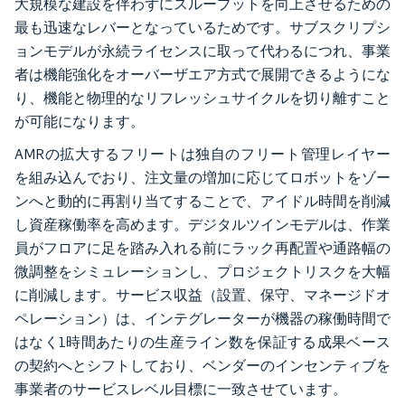
大規模な建設を伴わずにスループットを向上させるための
最も迅速なレバーとなっているためです。サブスクリプシ
ョンモデルが永続ライセンスに取って代わるにつれ、事業
者は機能強化をオーバーザエア方式で展開できるようにな
り、機能と物理的なリフレッシュサイクルを切り離すこと
が可能になります。
AMRの拡大するフリートは独自のフリート管理レイヤー
を組み込んでおり、注文量の増加に応じてロボットをゾー
ンへと動的に再割り当てすることで、アイドル時間を削減
し資産稼働率を高めます。デジタルツインモデルは、作業
員がフロアに足を踏み入れる前にラック再配置や通路幅の
微調整をシミュレーションし、プロジェクトリスクを大幅
に削減します。サービス収益（設置、保守、マネージドオ
ペレーション）は、インテグレーターが機器の稼働時間で
はなく1時間あたりの生産ライン数を保証する成果ベース
の契約へとシフトしており、ベンダーのインセンティブを
事業者のサービスレベル目標に一致させています。