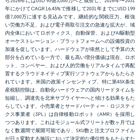
ら2026年にはUSD 93億3,000万へと成長し、2026年〜2031
年にかけてCAGR 16.45%で推移して2031年までにUSD 199
億7,000万に達する見込みです。継続的な関税圧力、根強
い労働力不足、および電子商取引注文の急速な拡大が、域
内全体においてロボティクス、自動保管、およびAI駆動型
オーケストレーション・プラットフォームへの設備投資の
加速を促しています。ハードウェアが依然として予算の大
部分を占めている一方で、最も高い増分価値は現在、ロボ
ット、コンベヤー、および人的労働をリアルタイムで再配
置するクラウドネイティブ実行ソフトウェアからもたらさ
れています。米国の政策インセンティブ、特に第45X条生
産税額控除は、自動化ハードウェアの国内リードタイムを
短縮し、調達先を北米サプライヤーへと傾ける効果をもた
らしています。小売業者とサードパーティー・ロジスティ
クス事業者（3PL）は自律移動ロボット（AMR）を採用し
つつあります。これはモジュール式フリートが数ヶ月では
なく数週間で展開可能であり、SKU数と注文プロファイル
が日々変動する施設において決定的な優位性をもたらすた