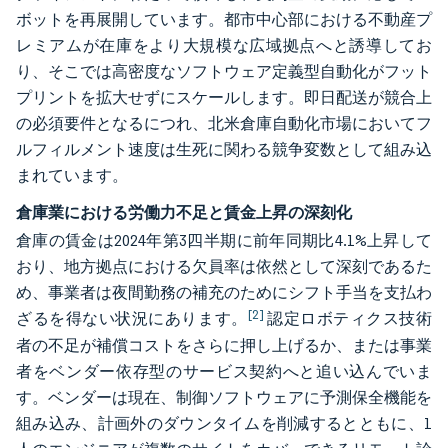
ボットを再展開しています。都市中心部における不動産プ
レミアムが在庫をより大規模な広域拠点へと誘導してお
り、そこでは高密度なソフトウェア定義型自動化がフット
プリントを拡大せずにスケールします。即日配送が競合上
の必須要件となるにつれ、北米倉庫自動化市場においてフ
ルフィルメント速度は生死に関わる競争変数として組み込
まれています。
倉庫業における労働力不足と賃金上昇の深刻化
倉庫の賃金は2024年第3四半期に前年同期比4.1%上昇して
おり、地方拠点における欠員率は依然として深刻であるた
め、事業者は夜間勤務の補充のためにシフト手当を支払わ
[2]
ざるを得ない状況にあります。
認定ロボティクス技術
者の不足が補償コストをさらに押し上げるか、または事業
者をベンダー依存型のサービス契約へと追い込んでいま
す。ベンダーは現在、制御ソフトウェアに予測保全機能を
組み込み、計画外のダウンタイムを削減するとともに、1