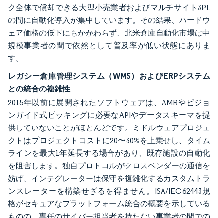
ク全体で償却できる大型小売業者およびマルチサイト3PL
の間に自動化導入が集中しています。その結果、ハードウ
ェア価格の低下にもかかわらず、北米倉庫自動化市場は中
規模事業者の間で依然として普及率が低い状態にありま
す。
レガシー倉庫管理システム（WMS）およびERPシステム
との統合の複雑性
2015年以前に展開されたソフトウェアは、AMRやビジョ
ンガイド式ピッキングに必要なAPIやデータスキーマを提
供していないことがほとんどです。ミドルウェアプロジェ
クトはプロジェクトコストに20〜30%を上乗せし、タイム
ラインを最大1年延長する場合があり、既存施設の自動化
を阻害します。独自プロトコルがクロスベンダーの通信を
妨げ、インテグレーターは保守を複雑化するカスタムトラ
ンスレーターを構築せざるを得ません。ISA/IEC 62443規
格がセキュアなプラットフォーム統合の概要を示している
ものの、専任のサイバー担当者を持たない事業者の間での