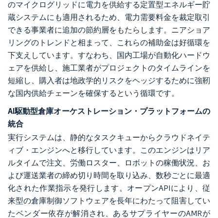
のマイクログリッドに電力を供給する定置型エネルギー貯
蔵システムにも適用されるため、電力需要料金を裁定取引
できる事業者に追加の節約層をもたらします。ニアショア
リングのトレンドと相まって、これらの補助金は好循環を
下支えしています。すなわち、国内工場が自動化ハードウ
ェアを供給し、施工業者がプロジェクトのタイムラインを
短縮し、購入者は地政学的リスクをヘッジするために強靭
な国内供給チェーンを確保するという循環です。
AI駆動型倉庫オーケストレーション・プラットフォームの
統合
実行システムは、静的なタスクキューからクラウドネイテ
ィブ・エンジンへと移行しています。このエンジンはリア
ルタイムで注文、労働ロスター、ロボットの稼働状況、お
よび運送業者の締め切り時間を取り込み、数秒ごとに最適
化された作業指示を発行します。オープンAPIにより、従
来型の倉庫制御ソフトウェアを長年にわたって阻害してい
たベンダー依存が解消され、あるサプライヤーのAMRが