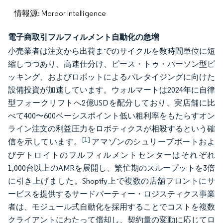
情報源: Mordor Intelligence
電子商取引フルフィルメント自動化の急増
小売業者は注文から出荷までのサイクルを数時間単位に短
縮しつつあり、高速仕分け、ピース・トゥ・パーソン型ピ
ッキング、およびロボットによるパレタイジングに向けた
設備投資が加速しています。ウォルマートは2024年に自律
型フォークリフトへ2億USDを配分しており、実店舗に比
べて400〜600ベーシスポイント低い粗利率をもたらすオン
ライン注文の利益圧力をロボティクスが相殺するという確
[1]
信を示しています。
アマゾンのシュリーブポートおよ
びデトロイトのフルフィルメントセンターはそれぞれ
1,000台以上のAMRを展開し、繁忙期のスループットを3倍
に引き上げました。Shopify上で複数の店舗フロントにサ
ービスを提供するサードパーティー・ロジスティクス事業
者は、モジュール式自動化を採用することでコストを複数
クライアントにわたって償却し、契約量の変動に応じてロ