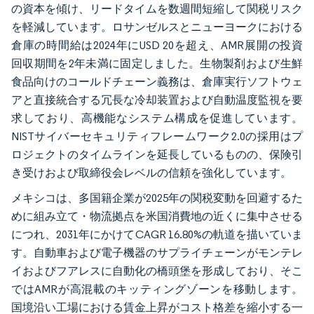
の資本を傾け、リードタイムを数週間短縮して関税リスク
を軽減しています。ロサンゼルスとニューヨークにおける
倉庫の時間給は2024年にUSD 20を超え、AMR展開の投資
回収期間を2年未満に固定しました。生物製剤および生鮮
食品向けのコールドチェーン義務は、倉庫実行ソフトウェ
アと直接統合する冗長な冷却装置および自動温度監視を要
求しており、高機能なシステム構成を促進しています。
NISTサイバーセキュリティフレームワーク2.0の採用はプ
ロジェクトのタイムラインを延長しているものの、保険引
き受けおよび取締役会レベルの信頼を強化しています。
メキシコは、多国籍企業が2025年の関税変動を回避するた
めに組み立て・物流拠点を米国消費地の近くに集中させる
につれ、2031年にかけてCAGR 16.80%の軌道を描いていま
す。自動車および電子機器のサプライチェーンがモンテレ
イおよびフアレスに自動化の橋頭堡を形成しており、そこ
ではAMRが高混載のキッティングゾーンを移動します。
国境沿い工場における賃金上昇がコスト格差を縮小する一