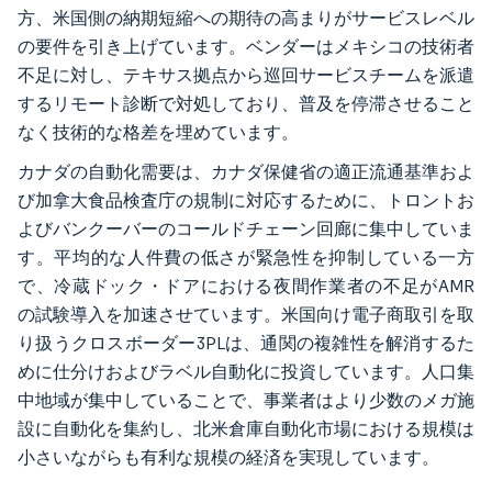
方、米国側の納期短縮への期待の高まりがサービスレベル
の要件を引き上げています。ベンダーはメキシコの技術者
不足に対し、テキサス拠点から巡回サービスチームを派遣
するリモート診断で対処しており、普及を停滞させること
なく技術的な格差を埋めています。
カナダの自動化需要は、カナダ保健省の適正流通基準およ
び加拿大食品検査庁の規制に対応するために、トロントお
よびバンクーバーのコールドチェーン回廊に集中していま
す。平均的な人件費の低さが緊急性を抑制している一方
で、冷蔵ドック・ドアにおける夜間作業者の不足がAMR
の試験導入を加速させています。米国向け電子商取引を取
り扱うクロスボーダー3PLは、通関の複雑性を解消するた
めに仕分けおよびラベル自動化に投資しています。人口集
中地域が集中していることで、事業者はより少数のメガ施
設に自動化を集約し、北米倉庫自動化市場における規模は
小さいながらも有利な規模の経済を実現しています。