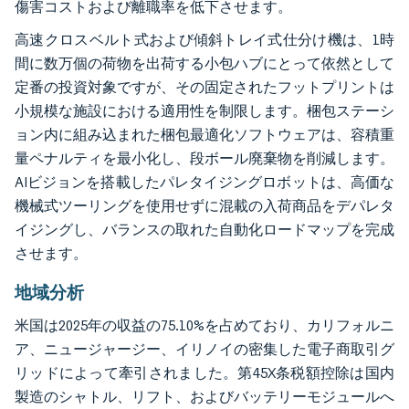
傷害コストおよび離職率を低下させます。
高速クロスベルト式および傾斜トレイ式仕分け機は、1時
間に数万個の荷物を出荷する小包ハブにとって依然として
定番の投資対象ですが、その固定されたフットプリントは
小規模な施設における適用性を制限します。梱包ステーシ
ョン内に組み込まれた梱包最適化ソフトウェアは、容積重
量ペナルティを最小化し、段ボール廃棄物を削減します。
AIビジョンを搭載したパレタイジングロボットは、高価な
機械式ツーリングを使用せずに混載の入荷商品をデパレタ
イジングし、バランスの取れた自動化ロードマップを完成
させます。
地域分析
米国は2025年の収益の75.10%を占めており、カリフォルニ
ア、ニュージャージー、イリノイの密集した電子商取引グ
リッドによって牽引されました。第45X条税額控除は国内
製造のシャトル、リフト、およびバッテリーモジュールへ