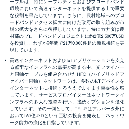
ーブルは、特にケーブルテレビおよびブロードバンド
環境において高速インターネットを提供する上で重要
な役割を果たしています。さらに、農村地域へのブロ
ードバンドアクセス拡大に向けた政府の取り組みが市
場の拡大をさらに後押ししています。特にカナダは農
村部のブロードバンドプロジェクトに約2億2,500万USD
を投資し、わずか3年間で21万8,000件超の新規接続を実
現しています。
高速インターネットおよびIoTアプリケーションを支え
る堅牢なインフラへの需要が高まる中、光ファイバー
と同軸ケーブルを組み合わせたHFC（ハイブリッドフ
ァイバー同軸）ネットワークは、多数のIoTデバイスを
インターネットに接続するうえでますます重要性を増
しています。サービスプロバイダーはネットワークイ
ンフラへの多大な投資を行い、接続オプションを強化
しています。その一例として、TELUSはアルバータ州に
おいて160億USDという巨額の投資を発表し、ネットワ
ーク能力の強化を目指しています。