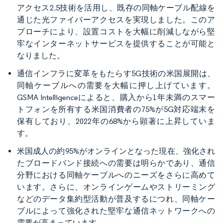
アクセス2.5技術を活用し、既存の同軸ケーブル配線を
通じた光ファイバーアクセスを実現しました。このア
プローチにより、設置コストを大幅に削減しながら堅
牢なインターネットサービスを提供することが可能と
なりました。
通信インフラに変革をもたらす5G技術の米国展開は、
同軸ケーブルへの需要を大幅に押し上げています。
GSMA Intelligenceによると、購入から1年未満のスマー
トフォンを所有する米国消費者の75%が5G対応端末を
保有しており、2022年の68%から顕著に上昇していま
す。
米国成人の約95%がオンラインとなった現在、強化され
たブロードバンド接続への需要は明らかであり、通信
分野における同軸ケーブルへのニーズをさらに高めて
います。さらに、オンラインゲームやストリーミング
などのデータ集約型活動が普及するにつれ、同軸ケー
ブルによって強化された堅牢な通信ネットワークへの
需要が高まっています。