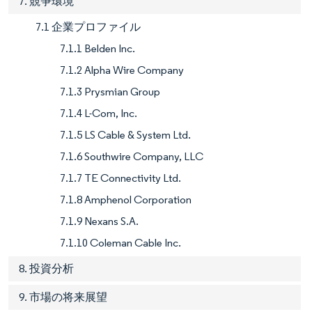
7. 競争環境
7.1 企業プロファイル
7.1.1 Belden Inc.
7.1.2 Alpha Wire Company
7.1.3 Prysmian Group
7.1.4 L-Com, Inc.
7.1.5 LS Cable & System Ltd.
7.1.6 Southwire Company, LLC
7.1.7 TE Connectivity Ltd.
7.1.8 Amphenol Corporation
7.1.9 Nexans S.A.
7.1.10 Coleman Cable Inc.
8. 投資分析
9. 市場の将来展望