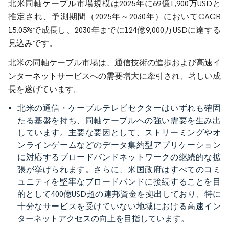
北米同軸ケーブル市場規模は2025年に69億1,900万USDと
推定され、予測期間（2025年～2030年）においてCAGR
15.05%で成長し、2030年までに124億9,000万USDに達する
見込みです。
北米の同軸ケーブル市場は、通信技術の進歩および高速イ
ンターネットサービスへの需要増大に牽引され、著しい成
長を遂げています。
北米の通信・ケーブルテレビセクターはいずれも確固
たる基盤を持ち、同軸ケーブルへの強い需要を生み出
しています。主要な要因として、ストリーミングやオ
ンラインゲームなどのデータ集約型アプリケーション
に対応するブロードバンドネットワークの継続的な拡
張が挙げられます。さらに、米国政府はすべてのコミ
ュニティを堅牢なブロードバンドに接続することを目
的として400億USD超の連邦資金を拠出しており、特に
十分なサービスを受けていない地域における高速イン
ターネットアクセスの向上を目指しています。