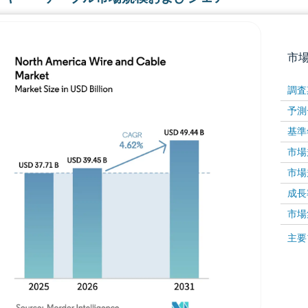
市
調査
予測
基準
市場規
市場規
成長率 
画像 © Mordor Intelligence。再利用にはCC BY 4
市場
画像 ©
主要