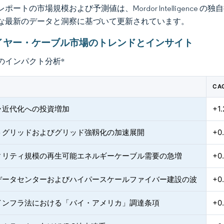
ポートの市場規模および予測値は、Mordor Intelligence
な最新のデータと洞察に基づいて更新されています。
イヤー・ケーブル市場のトレンドとインサイト
のインパクト分析
*
CA
ラ近代化への投資増加
+1
トグリッドおよびグリッド強靱化の加速展開
+0
ィリティ規模の再生可能エネルギーケーブル需要の急増
+0
データセンターおよびハイパースケールファイバー建設の波
+0
インフラ法における「バイ・アメリカ」調達条項
+0