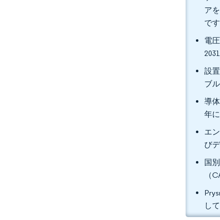
アを
で
電圧
20
設置
ブル
導体
年に
エン
びデ
国別
（C
Pr
し