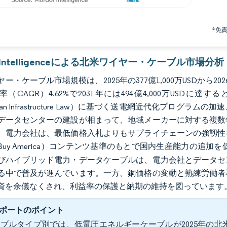
*免
r Intelligenceによる北米ワイヤー・ケーブル市場分析
ー・ケーブル市場規模は、2025年の377億1,000万USDから2026
率（CAGR）4.62%で2031年には494億4,000万US
rtisan Infrastructure Law）に基づく送電網近代化
データセンターの建設が相まって、地域メーカーに対する複数
。電力会社は、最低価格入札よりもサプライチェーンの強靱性
Buy America）コンテンツ基準のもとで国内生産能力の追加
びハイブリッド電力・データケーブルは、電力会社とデータセ
る中で普及が進んでいます。一方、銅価格の変動と熟練労働者
資を余儀なくされ、利益率の保護と納期の維持を図っています
ポートのポイント
ブルタイプ別では、低電圧エネルギーケーブルが2025年の北米