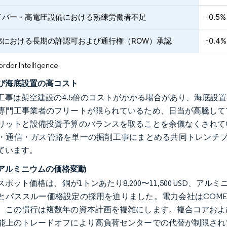
イバー・高電圧設備における熟練労働者不足
-0.5%
廊における長期の許認可および通行権（ROW）承認
-0.4%
or Intelligence
び海底設置の高コスト
工事は架空建設の4.5倍のコストがかかる場合があり、海底設
専門工事業者のフリートが限られているため、日当が高騰して
リットと設備投資予算のバランスを取ることを余儀なくされて
・通信・ガス管路を単一の掘削工事にまとめる共同トレンチプ
ています。
アルミニウムの価格変動
のスポット価格は、銅が1トンあたり8,200〜11,500 USD、アル
とパススルー価格設定の採用を迫りました。電力会社はCOM
、この慣行は複数年の資本計画を複雑にします。複合コアおよ
能上のトレードオフにより高負荷センターでの代替が制限され