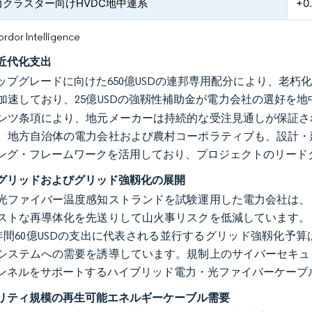
力クラスター向けHVDC地中連系
+0
or Intelligence
近代化支出
ップグレードに向けた650億USDの連邦専用配分により、老
加速しており、25億USDの強靱性補助金が電力会社の選好を
ンツ条項により、地元メーカーは持続的な受注見通しが保証さ
。地方自治体の電力会社および農村コーポラティブも、設計・
ング・フレームワークを活用しており、プロジェクトのリード
グリッドおよびグリッド強靱化の展開
光ファイバー温度感知ストランドを試験運用した電力会社は、
ストな再導体化を先送りして山火事リスクを低減しています。
の年間60億USDの支出に代表される並行するグリッド強靱化
システムへの需要を誘導しています。規制上のサイバーセキュ
ンネルをサポートするハイブリッド電力・光ファイバーケーブ
リティ規模の再生可能エネルギーケーブル需要