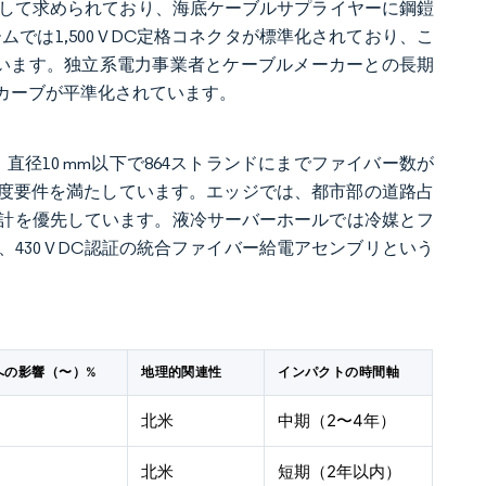
仕様として求められており、海底ケーブルサプライヤーに鋼鎧
は1,500 V DC定格コネクタが標準化されており、こ
います。独立系電力事業者とケーブルメーカーとの長期
カーブが平準化されています。
し、直径10 mm以下で864ストランドにまでファイバー数が
密度要件を満たしています。エッジでは、都市部の道路占
計を優先しています。液冷サーバーホールでは冷媒とフ
30 V DC認証の統合ファイバー給電アセンブリという
Rへの影響（〜）%
地理的関連性
インパクトの時間軸
北米
中期（2〜4年）
北米
短期（2年以内）