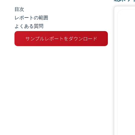
目次
市場規模とシェア
レポートの範囲
よくある質問
市場分析
トレンドとインサイト
セグメント分析
地理分析
競争環境
主要プレーヤー
業界の動向