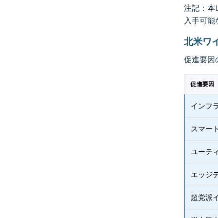
注記：本レ
入手可能
北米ワ
促進要因
促進要因
インフ
スマー
ユーテ
エッジ
超党派