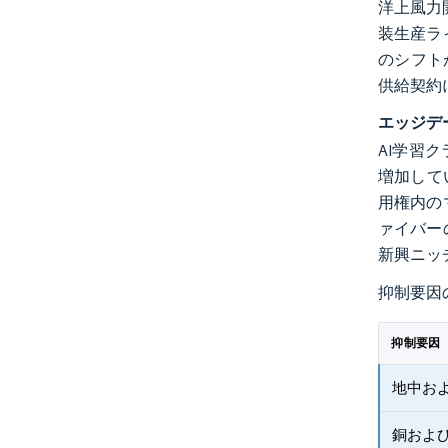
洋上風力
装生産ラ
のシフト
供給契約
エッジデ
AI学習ク
増加して
用権内の
ァイバー
新興ニッ
抑制要因
抑制要因
地中お
銅およ