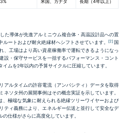
.3%
米国、カナダ
長期（4年以上）
朽化した導体が先進アルミニウム複合体・高温設計品への置
[2]
地中ルートおよび耐火絶縁材へシフトさせています。
国
れ、工場はより高い資産稼働率で運転できるようになっ
建設・保守サービスを一括するパフォーマンス・コント
タイムを2年以内の予算サイクルに圧縮しています。
リアルタイムの許容電流（アンパシティ）データを取得
ミネソタ州の展開事例はその概念実証を示しています。
予算は、極端な気象に耐えられる絶縁ツリーワイヤーおよび
リティ義務により、エネルギー伝送と並行して安全なデ
ルの仕様がさらに高度化しています。