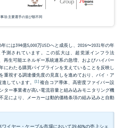
責事項:主要選手の並び順不同
年には394億5,000万USDへと成長し、2026〜2031年の年
Dに達すると予測されています。この拡大は、超党派インフラ法
プログラムの加速、再生可能エネルギー系統連系の急増、およびハイパー
年にわたる購買パイプラインを支えていることを反映し
を重視する調達優先度の見直しを進めており、バイ・ア
[1]
を促進しています。
複合コア導体、高密度ファイバー設
ンター事業者が高い電流容量と組み込みモニタリング機
不足により、メーカーは動的価格条項の組み込みと自動
。
ワイヤー・ケーブル市場において39.40%の売上シェ