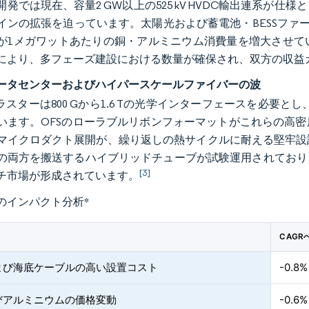
開発では現在、容量2 GW以上の525 kV HVDC輸出連系が
インの拡張を迫っています。太陽光および蓄電池・BESSファームで
が1メガワットあたりの銅・アルミニウム消費量を増大させて
により、多フェーズ建設における数量が確保され、双方の収益
ータセンターおよびハイパースケールファイバーの波
ラスターは800 Gから1.6 Tの光学インターフェースを必要と
います。OFSのローラブルリボンフォーマットがこれらの高
マイクロダクト展開が、繰り返しの熱サイクルに耐える堅牢設
の両方を搬送するハイブリッドチューブが試験運用されており、4
[3]
チ市場が形成されています。
のインパクト分析
*
CAG
よび海底ケーブルの高い設置コスト
-0.8%
びアルミニウムの価格変動
-0.6%