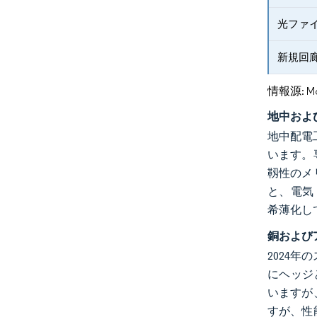
光ファ
新規回
情報源: Mord
地中およ
地中配電
います。
靱性のメ
と、電気
希薄化し
銅および
2024年
にヘッジ
いますが
すが、性