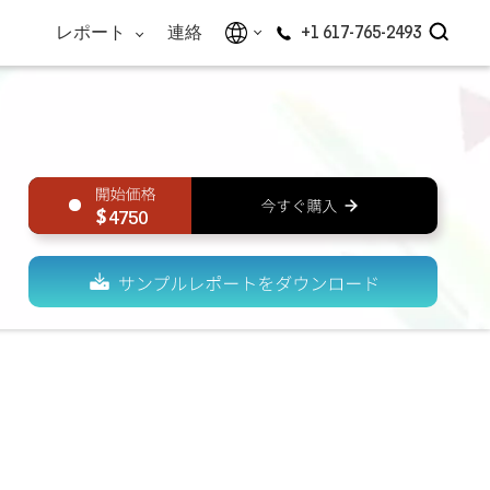
レポート
連絡
+1 617-765-2493
4750