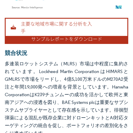
画像 © Mordor Intelligence。再利用にはCC BY 4.0の表示が必要です。
競合状況
多連装ロケットシステム（MLRS）市場は中程度に集約さ
れています。Lockheed Martin CorporationはHIMARSと
GMLRSで市場をリードし、4億5,100万米ドルのM270A2受
注と年間19,000発への増産を背景としています。Hanwha
CorporationはK239チュンムーの成功を活かして欧州と東
南アジアへの浸透を図り、BAE Systems plcは重要なサブシ
ステムサプライヤーとして存在感を示しています。徘徊型
弾薬による混乱が既存企業に対ドローンキットとAI対応タ
ーゲティングの統合を促し、ポートフォリオの差別化をさ