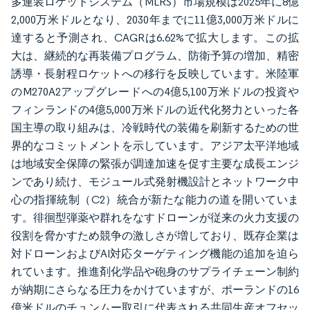
多連装ロケットシステム（MLRS）市場規模は2025年に8億
2,000万米ドルとなり、2030年までに11億3,000万米ドルに
達すると予測され、CAGRは6.62%で拡大します。この拡
大は、継続的な再装備プログラム、防衛予算の増加、精密
誘導・長射程ロケットへの移行を反映しています。米陸軍
のM270A2アップグレードへの4億5,100万米ドルの投資や
フィンランドの4億5,000万米ドルの近代化努力といった各
国主導の取り組みは、冷戦時代の装備を刷新するための世
界的なコミットメントを示しています。アジア太平洋地域
は地域安全保障の緊張が調達加速を促す主要な成長エンジ
ンであり続け、モジュール式発射機設計とネットワーク中
心の指揮統制（C2）統合が新たな能力の道を開いていま
す。徘徊型弾薬や群れをなすドローンが従来の火力支援の
役割を脅かすため競争の激しさが増しており、既存企業は
対ドローンおよびAI対応ターゲティング機能の追加を迫ら
れています。推進剤化学品や砲身のサプライチェーン制約
が納期にさらなる圧力をかけていますが、ポーランドの16
億米ドルのチュンムー取引に代表される共同生産オフセッ