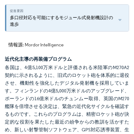
多口径対応を可能にするモジュール式発射機設計の
進歩
情報源: Mordor Intelligence
近代化主導の再装備プログラム
各国は、4億5,100万米ドルと評価される米陸軍のM270A2
契約に示されるように、旧式のロケット砲を体系的に退役
させ、機動性を強化したデジタル発射機を採用していま
す。フィンランドの4億5,000万米ドルのアップグレード、
ポーランドの16億米ドルのチュンムー取得、英国のM270
艦隊を倍増させる決定は、緊急の近代化サイクルを確認す
るものです。これらのプログラムは、精密ロケット砲が決
定的な役割を果たした最近の紛争からの教訓を活かすた
め、新しい射撃管制ソフトウェア、GPS対応誘導装置、生