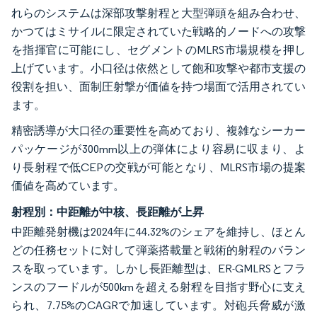
れらのシステムは深部攻撃射程と大型弾頭を組み合わせ、
かつてはミサイルに限定されていた戦略的ノードへの攻撃
を指揮官に可能にし、セグメントのMLRS市場規模を押し
上げています。小口径は依然として飽和攻撃や都市支援の
役割を担い、面制圧射撃が価値を持つ場面で活用されてい
ます。
精密誘導が大口径の重要性を高めており、複雑なシーカー
パッケージが300mm以上の弾体により容易に収まり、よ
り長射程で低CEPの交戦が可能となり、MLRS市場の提案
価値を高めています。
射程別：中距離が中核、長距離が上昇
中距離発射機は2024年に44.32%のシェアを維持し、ほとん
どの任務セットに対して弾薬搭載量と戦術的射程のバラン
スを取っています。しかし長距離型は、ER-GMLRSとフラ
ンスのフードルが500kmを超える射程を目指す野心に支え
られ、7.75%のCAGRで加速しています。対砲兵脅威が激