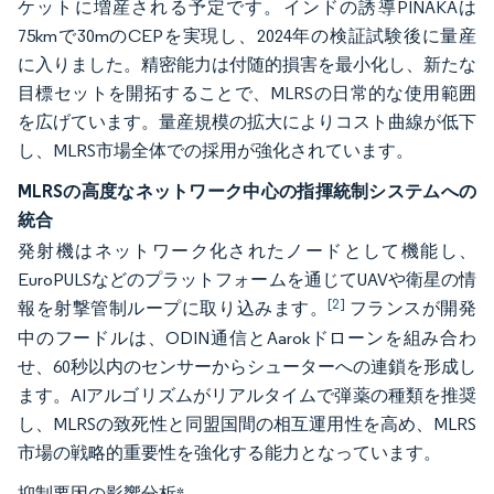
ケットに増産される予定です。インドの誘導PINAKAは
75kmで30mのCEPを実現し、2024年の検証試験後に量産
に入りました。精密能力は付随的損害を最小化し、新たな
目標セットを開拓することで、MLRSの日常的な使用範囲
を広げています。量産規模の拡大によりコスト曲線が低下
し、MLRS市場全体での採用が強化されています。
MLRSの高度なネットワーク中心の指揮統制システムへの
統合
発射機はネットワーク化されたノードとして機能し、
EuroPULSなどのプラットフォームを通じてUAVや衛星の情
[2]
報を射撃管制ループに取り込みます。
フランスが開発
中のフードルは、ODIN通信とAarokドローンを組み合わ
せ、60秒以内のセンサーからシューターへの連鎖を形成し
ます。AIアルゴリズムがリアルタイムで弾薬の種類を推奨
し、MLRSの致死性と同盟国間の相互運用性を高め、MLRS
市場の戦略的重要性を強化する能力となっています。
抑制要因の影響分析