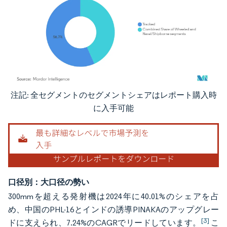
注記: 全セグメントのセグメントシェアはレポート購入時
画像 © Mordor Intelligence。再利用にはCC BY 4.0の表示が必要です。
に入手可能
口径別：大口径の勢い
300mmを超える発射機は2024年に40.01%のシェアを占
め、中国のPHL-16とインドの誘導PINAKAのアップグレー
[3]
ドに支えられ、7.24%のCAGRでリードしています。
こ