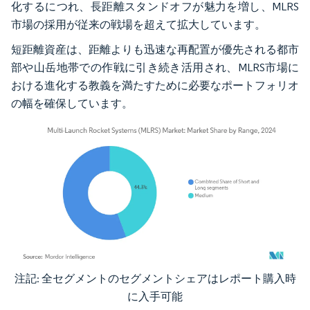
化するにつれ、長距離スタンドオフが魅力を増し、MLRS
市場の採用が従来の戦場を超えて拡大しています。
短距離資産は、距離よりも迅速な再配置が優先される都市
部や山岳地帯での作戦に引き続き活用され、MLRS市場に
おける進化する教義を満たすために必要なポートフォリオ
の幅を確保しています。
注記: 全セグメントのセグメントシェアはレポート購入時
画像 © Mordor Intelligence。再利用にはCC BY 4.0の表示が必要です。
に入手可能