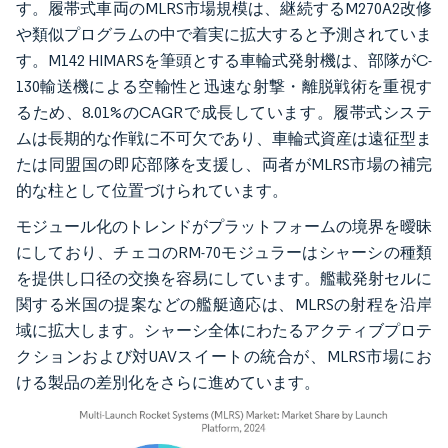
す。履帯式車両のMLRS市場規模は、継続するM270A2改修
や類似プログラムの中で着実に拡大すると予測されていま
す。M142 HIMARSを筆頭とする車輪式発射機は、部隊がC-
130輸送機による空輸性と迅速な射撃・離脱戦術を重視す
るため、8.01%のCAGRで成長しています。履帯式システ
ムは長期的な作戦に不可欠であり、車輪式資産は遠征型ま
たは同盟国の即応部隊を支援し、両者がMLRS市場の補完
的な柱として位置づけられています。
モジュール化のトレンドがプラットフォームの境界を曖昧
にしており、チェコのRM-70モジュラーはシャーシの種類
を提供し口径の交換を容易にしています。艦載発射セルに
関する米国の提案などの艦艇適応は、MLRSの射程を沿岸
域に拡大します。シャーシ全体にわたるアクティブプロテ
クションおよび対UAVスイートの統合が、MLRS市場にお
ける製品の差別化をさらに進めています。