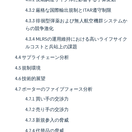
4.3.2 厳格な国際輸出規制とITAR遵守制限
4.3.3 徘徊型弾薬および無人航空機群システムか
らの競争激化
4.3.4 MLRSの運用維持における高いライフサイク
ルコストと兵站上の課題
4.4 サプライチェーン分析
4.5 規制環境
4.6 技術的展望
4.7 ポーターのファイブフォース分析
4.7.1 買い手の交渉力
4.7.2 売り手の交渉力
4.7.3 新規参入の脅威
4.7.4 代替品の脅威