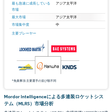
最も急速に成長している
アジア太平洋
市場
最大市場
アジア太平洋
市場集中度
中
画像 © Mordor Intelligence。再利用にはCC BY 4.0の表示が必要です。
主要プレーヤー
*免責事項:主要選手の並び順不同
Mordor Intelligenceによる多連装ロケットシス
テム（MLRS）市場分析