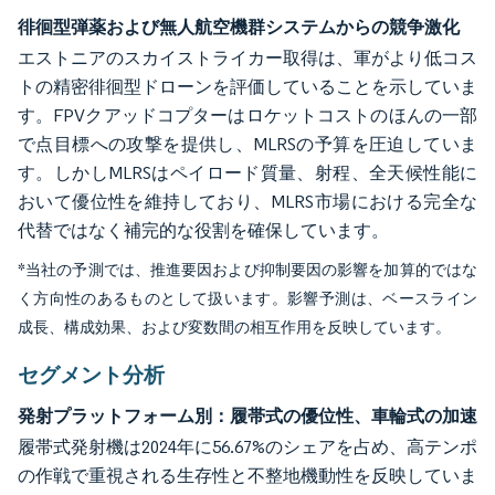
徘徊型弾薬および無人航空機群システムからの競争激化
エストニアのスカイストライカー取得は、軍がより低コス
トの精密徘徊型ドローンを評価していることを示していま
す。FPVクアッドコプターはロケットコストのほんの一部
で点目標への攻撃を提供し、MLRSの予算を圧迫していま
す。しかしMLRSはペイロード質量、射程、全天候性能に
おいて優位性を維持しており、MLRS市場における完全な
代替ではなく補完的な役割を確保しています。
*当社の予測では、推進要因および抑制要因の影響を加算的ではな
く方向性のあるものとして扱います。影響予測は、ベースライン
成長、構成効果、および変数間の相互作用を反映しています。
セグメント分析
発射プラットフォーム別：履帯式の優位性、車輪式の加速
履帯式発射機は2024年に56.67%のシェアを占め、高テンポ
の作戦で重視される生存性と不整地機動性を反映していま