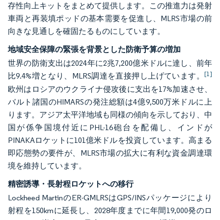
存性向上キットをまとめて提供します。この推進力は発射
車両と再装填ポッドの基本需要を促進し、MLRS市場の前
向きな見通しを確固たるものにしています。
地域安全保障の緊張を背景とした防衛予算の増加
世界の防衛支出は2024年に2兆7,200億米ドルに達し、前年
[1]
比9.4%増となり、MLRS調達を直接押し上げています。
欧州はロシアのウクライナ侵攻後に支出を17%加速させ、
バルト諸国のHIMARSの発注総額は4億9,500万米ドルに上
ります。アジア太平洋地域も同様の傾向を示しており、中
国が係争国境付近にPHL-16砲台を配備し、インドが
PINAKAロケットに101億米ドルを投資しています。高まる
即応態勢の要件が、MLRS市場の拡大に有利な資金調達環
境を維持しています。
精密誘導・長射程ロケットへの移行
Lockheed MartinのER-GMLRSはGPS/INSパッケージにより
射程を150kmに延長し、2028年度までに年間19,000発のロ