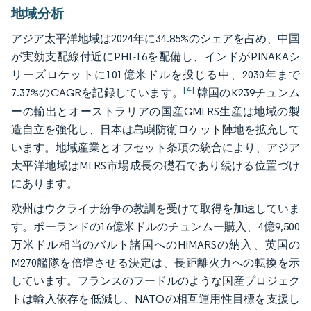
地域分析
アジア太平洋地域は2024年に34.85%のシェアを占め、中国
が実効支配線付近にPHL-16を配備し、インドがPINAKAシ
リーズロケットに101億米ドルを投じる中、2030年まで
[4]
7.37%のCAGRを記録しています。
韓国のK239チュンム
ーの輸出とオーストラリアの国産GMLRS生産は地域の製
造自立を強化し、日本は島嶼防衛ロケット陣地を拡充して
います。地域産業とオフセット条項の統合により、アジア
太平洋地域はMLRS市場成長の礎石であり続ける位置づけ
にあります。
欧州はウクライナ紛争の教訓を受けて取得を加速していま
す。ポーランドの16億米ドルのチュンムー購入、4億9,500
万米ドル相当のバルト諸国へのHIMARSの納入、英国の
M270艦隊を倍増させる決定は、長距離火力への転換を示
しています。フランスのフードルのような国産プロジェク
トは輸入依存を低減し、NATOの相互運用性目標を支援し