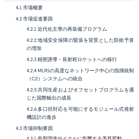
4.1 市場概要
4.2 市場促進要因
4.2.1 近代化主導の再装備プログラム
4.2.2 地域安全保障の緊張を背景とした防衛予算
の増加
4.2.3 精密誘導・長射程ロケットへの移行
4.2.4 MLRSの高度なネットワーク中心の指揮統制
（C2）システムへの統合
4.2.5 共同生産およびオフセットプログラムを通
じた国際輸出の成長
4.2.6 多口径対応を可能にするモジュール式発射
機設計の進歩
4.3 市場抑制要因
4.3.1 長期調達サイクルに影響する予算変動