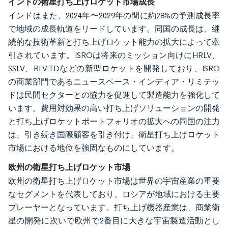
インドの衛星打ち上げロケット市場成長
インドはまた、2024年〜2029年の間に約28%の予測成長率
で地域の成長軌道をリードしています。同国の成長は、継
続的な技術革新と打ち上げロケット能力の拡大によって牽
引されています。ISROは将来のミッション向けにHRLV、
SSLV、RLV-TDなどの新型ロケットを開発しており、ISRO
の商業部門であるニュースペース・インディア・リミテッ
ドは民間セクターとの協力を促進して製造能力を強化して
います。費用対効果の高い打ち上げソリューションの開発
と打ち上げロケットポートフォリオの拡大への同国の注力
は、引き続き国際顧客を引き付け、衛星打ち上げロケット
市場における地位を強固なものにしています。
欧州の衛星打ち上げロケット市場
欧州の衛星打ち上げロケット市場は世界の宇宙産業の重要
なセグメントを代表しており、ロシアが地域における主要
プレーヤーとなっています。打ち上げ機器産業は、商業衛
星の開発に次いで欧州で2番目に大きな宇宙製造活動とし