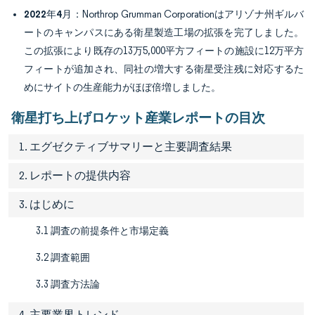
2022年4月
：Northrop Grumman Corporationはアリゾナ州ギルバ
ートのキャンパスにある衛星製造工場の拡張を完了しました。
この拡張により既存の13万5,000平方フィートの施設に12万平方
フィートが追加され、同社の増大する衛星受注残に対応するた
めにサイトの生産能力がほぼ倍増しました。
衛星打ち上げロケット産業レポートの目次
1. エグゼクティブサマリーと主要調査結果
2. レポートの提供内容
3. はじめに
3.1 調査の前提条件と市場定義
3.2 調査範囲
3.3 調査方法論
4. 主要業界トレンド