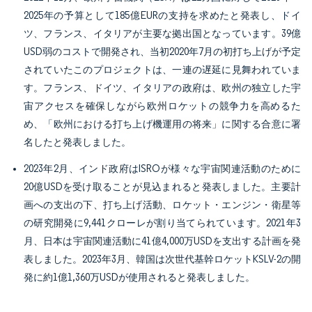
2025年の予算として185億EURの支持を求めたと発表し、ドイ
ツ、フランス、イタリアが主要な拠出国となっています。39億
USD弱のコストで開発され、当初2020年7月の初打ち上げが予定
されていたこのプロジェクトは、一連の遅延に見舞われていま
す。フランス、ドイツ、イタリアの政府は、欧州の独立した宇
宙アクセスを確保しながら欧州ロケットの競争力を高めるた
め、「欧州における打ち上げ機運用の将来」に関する合意に署
名したと発表しました。
2023年2月、インド政府はISROが様々な宇宙関連活動のために
20億USDを受け取ることが見込まれると発表しました。主要計
画への支出の下、打ち上げ活動、ロケット・エンジン・衛星等
の研究開発に9,441クローレが割り当てられています。2021年3
月、日本は宇宙関連活動に41億4,000万USDを支出する計画を発
表しました。2023年3月、韓国は次世代基幹ロケットKSLV-2の開
発に約1億1,360万USDが使用されると発表しました。