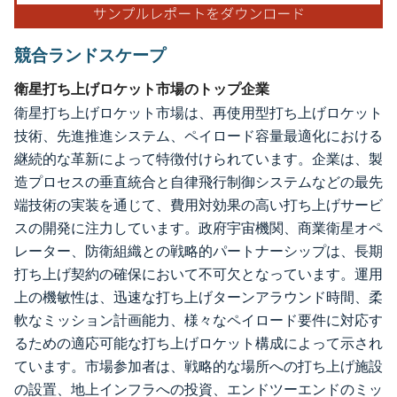
競合ランドスケープ
衛星打ち上げロケット市場のトップ企業
衛星打ち上げロケット市場は、再使用型打ち上げロケット
技術、先進推進システム、ペイロード容量最適化における
継続的な革新によって特徴付けられています。企業は、製
造プロセスの垂直統合と自律飛行制御システムなどの最先
端技術の実装を通じて、費用対効果の高い打ち上げサービ
スの開発に注力しています。政府宇宙機関、商業衛星オペ
レーター、防衛組織との戦略的パートナーシップは、長期
打ち上げ契約の確保において不可欠となっています。運用
上の機敏性は、迅速な打ち上げターンアラウンド時間、柔
軟なミッション計画能力、様々なペイロード要件に対応す
るための適応可能な打ち上げロケット構成によって示され
ています。市場参加者は、戦略的な場所への打ち上げ施設
の設置、地上インフラへの投資、エンドツーエンドのミッ