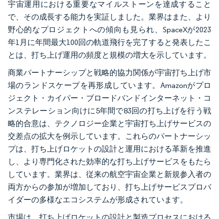
宇宙運用における重要なマイルストーンを達成すること
で、その成長する能力を実証しました。業界はまた、より
野心的なプロジェクトへの傾向も見られ、SpaceXが2023
年1月に年間最大100回の軌道飛行を完了すると発表したこ
とは、打ち上げ運用の頻度と規模の増大を示しています。
商業パートナーシップと戦略的協力関係が宇宙打ち上げ市
場のランドスケープを再形成しています。Amazonがプロ
ジェクト・カイパー・ブロードバンドインターネット・コ
ンステレーション向けに5年間で83回の打ち上げを行う戦
略的合意は、テクノロジー企業と宇宙打ち上げサービスの
交差点の拡大を例示しています。これらのパートナーシッ
プは、打ち上げロケットの設計と運用における革新を推進
し、より専門化された効率的な打ち上げサービスをもたら
しています。業界は、従来の航空宇宙企業と新規参入者の
両方からの参加が増加しており、打ち上げサービスプロバ
イダーの多様なエコシステムが形成されています。
市場は、打ち上げロケットの設計と製造プロセスにおける