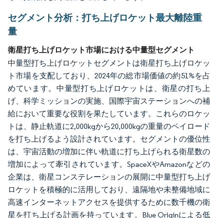
セグメント分析：打ち上げロケット最大離陸重
量
衛星打ち上げロケット市場における中量型セグメント
中量型打ち上げロケットセグメントは衛星打ち上げロケッ
ト市場を支配しており、2024年の総市場価値の約51%を占
めています。中量型打ち上げロケットは、衛星の打ち上
げ、科学ミッションの実施、国際宇宙ステーションへの補
給において重要な役割を果たしています。これらのロケッ
トは、静止軌道に2,000kgから20,000kgの重量のペイロード
を打ち上げるよう設計されています。セグメントの優位性
は、宇宙活動の増加に伴い軌道に打ち上げられる衛星数の
増加によって牽引されています。SpaceXやAmazonなどの
企業は、衛星コンステレーションの展開に中量型打ち上げ
ロケットを積極的に活用しており、遠隔地や未整備地域に
高速インターネットアクセスを提供するために数千機の衛
星を打ち上げる計画を持っています。Blue Originによる低