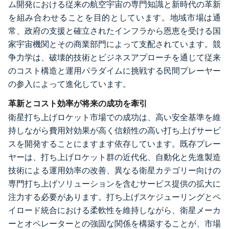
ム開発における従来の航空宇宙の専門知識と新時代の革新
を組み合わせることを目的としています。地域市場は通
常、政府の支援と確立されたインフラから恩恵を受ける国
家宇宙機関とその商業部門によって支配されています。競
争力学は、破壊的技術とビジネスアプローチを通じて従来
のコスト構造と運用パラダイムに挑戦する民間プレーヤー
の参入によって進化しています。
革新とコスト効率が将来の成功を牽引
衛星打ち上げロケット市場での成功は、高い安全基準を維
持しながら費用対効果が高く信頼性の高い打ち上げサービ
スを開発することにますます依存しています。既存プレー
ヤーは、打ち上げロケット群の近代化、自動化と先進製造
技術による運用効率の改善、異なる衛星カテゴリー向けの
専門打ち上げソリューションを含むサービス提供の拡大に
注力する必要があります。打ち上げスケジューリングとペ
イロード統合における柔軟性を維持しながら、衛星メーカ
ーとオペレーターとの強固な関係を構築することが、市場