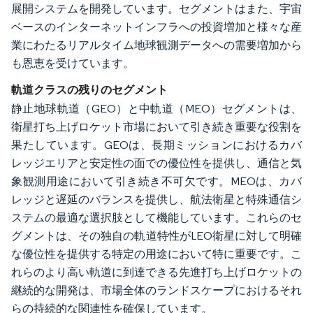
展開システムを開発しています。セグメントはまた、宇宙
ベースのインターネットインフラへの投資増加と様々な産
業にわたるリアルタイム地球観測データへの需要増加から
も恩恵を受けています。
軌道クラスの残りのセグメント
静止地球軌道（GEO）と中軌道（MEO）セグメントは、
衛星打ち上げロケット市場において引き続き重要な役割を
果たしています。GEOは、長期ミッションにおけるカバ
レッジエリアと安定性の面での優位性を提供し、通信と気
象観測用途において引き続き不可欠です。MEOは、カバ
レッジと遅延のバランスを提供し、航法衛星と特殊通信シ
ステムの最適な選択肢として機能しています。これらのセ
グメントは、その独自の軌道特性がLEO衛星に対して明確
な優位性を提供する特定の用途において特に重要です。こ
れらのより高い軌道に到達できる先進打ち上げロケットの
継続的な開発は、市場全体のランドスケープにおけるそれ
らの持続的な関連性を確保しています。