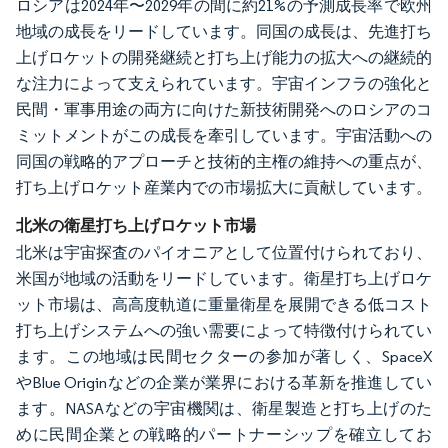
ロシアは2024年〜2029年の間に約21%の予測成長率で欧州
地域の成長をリードしています。同国の成長は、先進打ち
上げロケットの開発継続と打ち上げ能力の拡大への継続的
な注力によって支えられています。宇宙インフラの強化と
民間・軍事用途の両方に向けた新技術開発へのロシアのコ
ミットメントがこの成長を牽引しています。宇宙活動への
同国の戦略的アプローチと技術的主権の維持への重点が、
打ち上げロケット産業内での市場拡大に貢献しています。
北米の衛星打ち上げロケット市場
北米は宇宙探査のパイオニアとして位置付けられており、
米国が地域の活動をリードしています。衛星打ち上げロケ
ット市場は、高高度軌道に重量衛星を展開できる低コスト
打ち上げシステムへの強い需要によって特徴付けられてい
ます。この地域は民間セクターの参加が著しく、SpaceX
やBlue Originなどの企業が業界における革新を推進してい
ます。NASAなどの宇宙機関は、衛星製造と打ち上げのた
めに民間企業との戦略的パートナーシップを確立してお