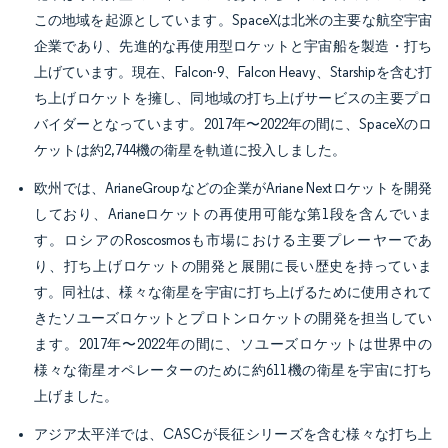
この地域を起源としています。SpaceXは北米の主要な航空宇宙
企業であり、先進的な再使用型ロケットと宇宙船を製造・打ち
上げています。現在、Falcon-9、Falcon Heavy、Starshipを含む打
ち上げロケットを擁し、同地域の打ち上げサービスの主要プロ
バイダーとなっています。2017年〜2022年の間に、SpaceXのロ
ケットは約2,744機の衛星を軌道に投入しました。
欧州では、ArianeGroupなどの企業がAriane Nextロケットを開発
しており、Arianeロケットの再使用可能な第1段を含んでいま
す。ロシアのRoscosmosも市場における主要プレーヤーであ
り、打ち上げロケットの開発と展開に長い歴史を持っていま
す。同社は、様々な衛星を宇宙に打ち上げるために使用されて
きたソユーズロケットとプロトンロケットの開発を担当してい
ます。2017年〜2022年の間に、ソユーズロケットは世界中の
様々な衛星オペレーターのために約611機の衛星を宇宙に打ち
上げました。
アジア太平洋では、CASCが長征シリーズを含む様々な打ち上