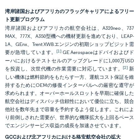
湾岸諸国およびアフリカのフラッグキャリアによるフリー
ト更新プログラム
湾岸諸国およびアフリカの航空会社は、A320neo、737
MAX、777X、A350型機への機材更新を進めており、LEAP-
1A、GEnx、Trent XWBエンジンの初期ショップビジット需
[1]
要が急増しています。
GE Aerospaceはドバイおよびド
ーハにおけるテストセルのアップグレードに1,000万USD
[2]
を投資し、次世代機の作業需要に対応しています。
新
しい機体は燃料節約をもたらす一方、運航コスト保証を維
持するためにOEMの修復インターバルへの厳密な遵守が
求められます。オーバーホールスロットを早期に確保した
航空会社はディスパッチ信頼性において優位に立ち、競合
他社を数年先まで容量を予約するよう促します。これによ
り前倒しされた需要が、世界的な機隊拡大を上回るペース
でエンジンサービス収益の成長を加速させています。
GCCおよび北アフリカにおける格安航空会社の拡大