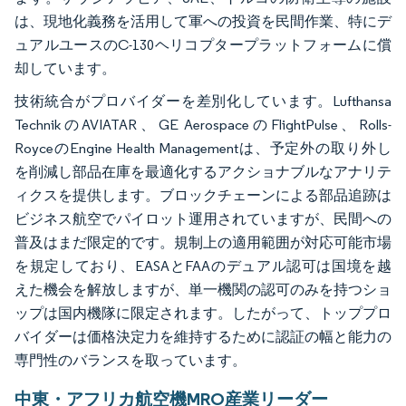
は、現地化義務を活用して軍への投資を民間作業、特にデ
ュアルユースのC-130ヘリコプタープラットフォームに償
却しています。
技術統合がプロバイダーを差別化しています。Lufthansa
TechnikのAVIATAR、GE AerospaceのFlightPulse、Rolls-
RoyceのEngine Health Managementは、予定外の取り外し
を削減し部品在庫を最適化するアクショナブルなアナリテ
ィクスを提供します。ブロックチェーンによる部品追跡は
ビジネス航空でパイロット運用されていますが、民間への
普及はまだ限定的です。規制上の適用範囲が対応可能市場
を規定しており、EASAとFAAのデュアル認可は国境を越
えた機会を解放しますが、単一機関の認可のみを持つショ
ップは国内機隊に限定されます。したがって、トッププロ
バイダーは価格決定力を維持するために認証の幅と能力の
専門性のバランスを取っています。
中東・アフリカ航空機MRO産業リーダー