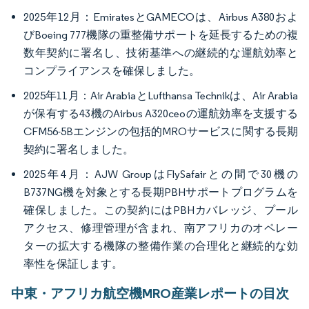
2025年12月：EmiratesとGAMECOは、Airbus A380およ
びBoeing 777機隊の重整備サポートを延長するための複
数年契約に署名し、技術基準への継続的な運航効率と
コンプライアンスを確保しました。
2025年11月：Air ArabiaとLufthansa Technikは、Air Arabia
が保有する43機のAirbus A320ceoの運航効率を支援する
CFM56-5Bエンジンの包括的MROサービスに関する長期
契約に署名しました。
2025年4月：AJW GroupはFlySafairとの間で30機の
B737NG機を対象とする長期PBHサポートプログラムを
確保しました。この契約にはPBHカバレッジ、プール
アクセス、修理管理が含まれ、南アフリカのオペレー
ターの拡大する機隊の整備作業の合理化と継続的な効
率性を保証します。
中東・アフリカ航空機MRO産業レポートの目次