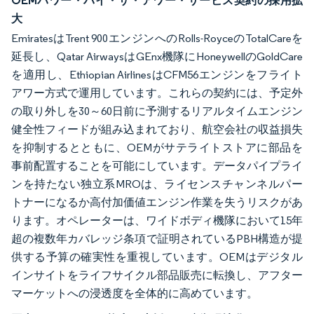
OEMパワー・バイ・ザ・アワー・サービス契約の採用拡
大
EmiratesはTrent 900エンジンへのRolls-RoyceのTotalCareを
延長し、Qatar AirwaysはGEnx機隊にHoneywellのGoldCare
を適用し、Ethiopian AirlinesはCFM56エンジンをフライト
アワー方式で運用しています。これらの契約には、予定外
の取り外しを30～60日前に予測するリアルタイムエンジン
健全性フィードが組み込まれており、航空会社の収益損失
を抑制するとともに、OEMがサテライトストアに部品を
事前配置することを可能にしています。データパイプライ
ンを持たない独立系MROは、ライセンスチャンネルパー
トナーになるか高付加価値エンジン作業を失うリスクがあ
ります。オペレーターは、ワイドボディ機隊において15年
超の複数年カバレッジ条項で証明されているPBH構造が提
供する予算の確実性を重視しています。OEMはデジタル
インサイトをライフサイクル部品販売に転換し、アフター
マーケットへの浸透度を全体的に高めています。