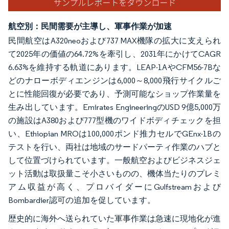
航空別：民間需要が主導し、軍事作業が加速
民間航空はA320neoおよび737 MAX機隊の拡大に支えられ
て2025年の価値の64.72%を牽引し、2031年にかけてCAGR
6.63%を維持する軌道にあります。LEAP-1AやCFM56-7Bな
どのナローボディエンジンは6,000～8,000飛行サイクルご
とに性能回復が必要であり、予測可能なショップ作業量を
生み出しています。Emirates EngineeringのUSD 9億5,000万
の施設はA380および777型機のワイドボディチェックを担
い、Ethiopian MROは100,000ポンド推力セルでGEnx-1Bの
テストを行い、両社は地域のサードパーティ作業のハブと
して位置づけられています。一般航空およびビジネスジェ
ット活動は取扱量こそ小さいものの、機体当たりのプレミ
アム収益が高く、プロバイダーにGulfstreamおよび
Bombardier認可の追加を促しています。
歴史的に海外へ送られていた軍事作業は急速に現地化が進