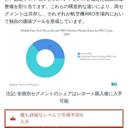
整備を割り当てます。これらの構造的な違いにより、両セ
グメントは共存し、それぞれが航空機MRO市場内におい
て独自の価値プールを形成しています。
注記: 全個別セグメントのシェアはレポート購入後に入手
画像 © Mordor Intelligence。再利用にはCC BY 4.0の表示が必要です。
可能