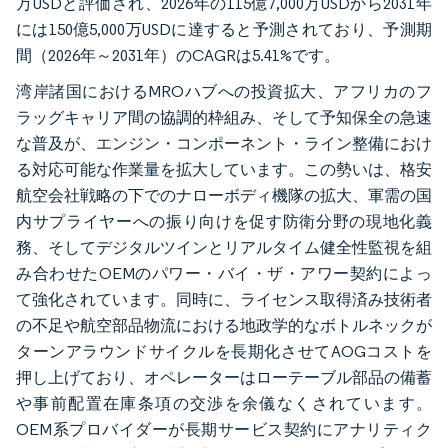
万USDと評価され、2026年の115億7,000万USDから2031年
には150億5,000万USDに達すると予測されており、予測期
間（2026年～2031年）のCAGRは5.41%です。
湾岸諸国におけるMROハブへの投資拡大、アフリカのフ
ラッグキャリア間の協調的枠組み、そして予知保全の急速
な普及が、エンジン・コンポーネント・ライン整備におけ
る対応可能な作業量を拡大しています。この勢いは、格安
航空会社戦略の下でのナローボディ機隊の拡大、軍需の国
内サプライヤーへの振り向けを促す防衛分野の現地化義
務、そしてデジタルツインとリアルタイム健全性監視を組
み合わせたOEMのパワー・バイ・ザ・アワー契約によっ
て強化されています。同時に、ライセンス取得済み技術者
の不足や航空部品物流における地政学的なボトルネックが
ターンアラウンドサイクルを長期化させてAOGコストを
押し上げており、オペレーターはローテーブル部品の備蓄
や事前配置在庫条項の交渉を余儀なくされています。
OEM系プロバイダーが長期サービス契約にアナリティク