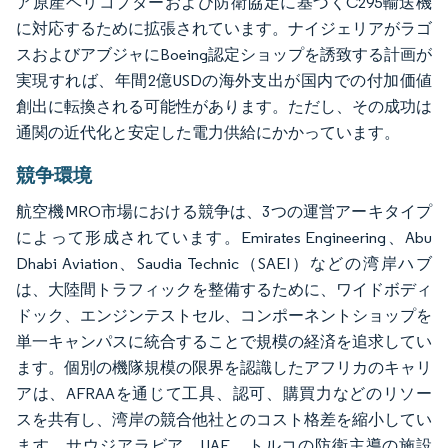
ア原産ヘリコプターおよび防衛協定に基づくC295輸送機
に対応するために拡張されています。ナイジェリアがラゴ
スおよびアブジャにBoeing認定ショップを誘致する計画が
実現すれば、年間2億USDの海外支出が国内での付加価値
創出に転換される可能性があります。ただし、その成功は
通関の近代化と安定した電力供給にかかっています。
競争環境
航空機MRO市場における競争は、3つの運営アーキタイプ
によって形成されています。Emirates Engineering、Abu
Dhabi Aviation、Saudia Technic（SAEI）などの湾岸ハブ
は、大陸間トラフィックを整備するために、ワイドボディ
ドック、エンジンテストセル、コンポーネントショップを
単一キャンパスに統合することで規模の経済を追求してい
ます。個別の機隊規模の限界を認識したアフリカのキャリ
アは、AFRAAを通じて工具、認可、購買力などのリソー
スを共有し、湾岸の競合他社とのコスト格差を縮小してい
ます。サウジアラビア、UAE、トルコの防衛主導の施設