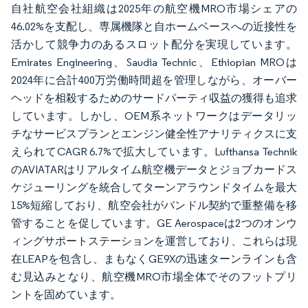
自社航空会社組織は2025年の航空機MRO市場シェアの
46.02%を支配し、専属機隊と自ホームベースへの近接性を
活かして競争力のあるスロット配分を実現しています。
Emirates Engineering、Saudia Technic、Ethiopian MROは
2024年に合計400万労働時間超を管理しながら、オーバー
ヘッドを相殺するためのサードパーティ収益の獲得も追求
しています。しかし、OEM系ネットワークはデータリッ
チなサービスプランとエンジン健全性アナリティクスに支
えられてCAGR 6.7%で拡大しています。Lufthansa Technik
のAVIATARはリアルタイム航空機データとジョブカードス
ケジューリングを統合してターンアラウンドタイムを最大
15%短縮しており、航空会社がバンドル契約で重整備を移
管することを促しています。GE Aerospaceは2つのオンウ
ィングサポートステーションを運営しており、これらは現
在LEAPを包含し、まもなくGE9Xの迅速ターンラインも含
む見込みとなり、航空機MRO市場全体でそのフットプリ
ントを固めています。