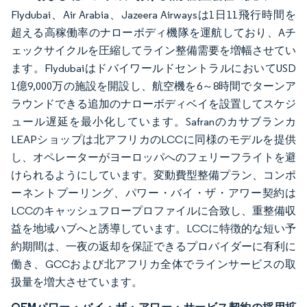
Flydubai、Air Arabia、Jazeera Airwaysは1日11飛行時間を
超える高稼働率のナローボディ機隊を運航しており、Aチ
ェックサイクルを圧縮してライン整備需要を増幅させてい
ます。FlydubaiはドバイワールドセントラルにおいてUSD
1億9,000万の施設を開設し、航空機を6～8時間でターンア
ラウンドできる追加のナローボディベイを設置してスケジ
ュール遅延を最小化しています。Safranのカサブランカ
LEAPショップは北アフリカのLCCに同様のモデルを提供
し、オペレーターがヨーロッパへのフェリーフライトを避
けられるようにしています。変動費型整備プラン、コンポ
ーネントプーリング、パワー・バイ・ザ・アワー契約は
LCCのキャッシュフロープロファイルに合致し、重整備収
益を地域ハブへと誘導しています。LCCに特徴的な短い予
約期間は、一夜の返却を保証できるプロバイダーに有利に
働き、GCCおよび北アフリカ全体でラインサービスの取
扱量を増大させています。