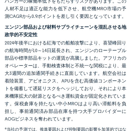
ハンガーの稼働率低下をもたらすリスクがあります。この
人材不足は適正な能力を低下させ、航空機MRO市場の予
測CAGRから0.9ポイントを差し引く要因となっています。
エンジン部品および材料サプライチェーンを混乱させる地
政学的不安定性
2024年後半における紅海での船舶攻撃により、喜望峰回り
の航海時間が10～14日延長され、エンジンのローテーブル
部品や標準部品キットの運賃が高騰しました。アフリカの
オペレーターは、手動検査体制と不統一な関税により、最
大3週間の追加通関手続きに直面しています。航空会社は
着陸装置、アビオニクス、APUを含む高価値コンポーネン
トを備蓄して遅延リスクをヘッジしており、それにより本
来機隊拡大の財源となるべき運転資金が固定化されていま
す。保税倉庫を持たない中小MROはより高い滞船料を負
担し、事前通関済み部品在庫を持つ大手プロバイダーに
AOGビジネスを奪われています。
*当社の予測では、推進要因および抑制要因の影響を加算的ではな