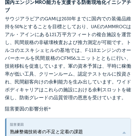
国内エンジンMRO能力を支援する防衛現地化イニシアチ
ブ
サウジアラビアのGAMIは2030年までに国内での装備品維
持を50%とすることを目標としており、UAEのAMMROCは
アル・アインにある121万平方フィートの複合施設を運営
し、民間規格の非破壊検査および推力測定が可能です。ト
ルコのエスキシェヒルの基地では、F-110エンジンのオー
バーホールを民間規格のCFM56ユニットとともに行い、
技術移転を促進しています。軍の資本予算は、平時に稼働
率が低い工具、クリーンルーム、認定テストセルに投資さ
れ、民間顧客向けの余剰能力を生み出しています。ワイド
ボディキャリアはこれらの施設における余剰スロットを確
保し、防衛グレードの品質管理の恩恵を受けています。
阻害要因の影響分析
*
熟練整備技術者の不足と定着の課題