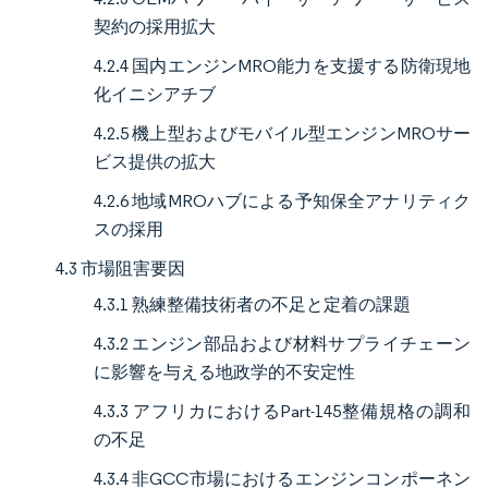
契約の採用拡大
4.2.4 国内エンジンMRO能力を支援する防衛現地
化イニシアチブ
4.2.5 機上型およびモバイル型エンジンMROサー
ビス提供の拡大
4.2.6 地域MROハブによる予知保全アナリティク
スの採用
4.3 市場阻害要因
4.3.1 熟練整備技術者の不足と定着の課題
4.3.2 エンジン部品および材料サプライチェーン
に影響を与える地政学的不安定性
4.3.3 アフリカにおけるPart-145整備規格の調和
の不足
4.3.4 非GCC市場におけるエンジンコンポーネン