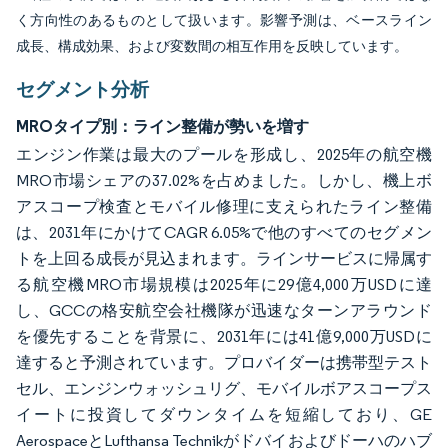
く方向性のあるものとして扱います。影響予測は、ベースライン
成長、構成効果、および変数間の相互作用を反映しています。
セグメント分析
MROタイプ別：ライン整備が勢いを増す
エンジン作業は最大のプールを形成し、2025年の航空機
MRO市場シェアの37.02%を占めました。しかし、機上ボ
アスコープ検査とモバイル修理に支えられたライン整備
は、2031年にかけてCAGR 6.05%で他のすべてのセグメン
トを上回る成長が見込まれます。ラインサービスに帰属す
る航空機MRO市場規模は2025年に29億4,000万USDに達
し、GCCの格安航空会社機隊が迅速なターンアラウンド
を優先することを背景に、2031年には41億9,000万USDに
達すると予測されています。プロバイダーは携帯型テスト
セル、エンジンウォッシュリグ、モバイルボアスコープス
イートに投資してダウンタイムを短縮しており、GE
AerospaceとLufthansa Technikがドバイおよびドーハのハブ