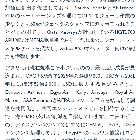
加価値創出を促進しており、Saudia TechnicとAir France-
KLMのパートナーシップを通じてGE90モジュール作業の
少なくとも50%がジェッダのショップに割り当てられるこ
とがその例です。Qatar Airwaysが計画しているHGT1700
APU施設はMENA地域初であり、当地域のコンポーネント
スキルセットを拡大し、Airbus A350オペレーター向けの能
力を増強します。
アフリカは現在規模こそ小さいものの、最も速い成長が見
込まれ、CAGR 6.95%で2025年の34億9,000万USDから2031
年にはほぼ52億2,000万USDに拡大する見込みです。
Ethiopian Airlines、EgyptAir、Kenya Airways、Royal Air
Maroc、SAA TechnicalがAFRAコンソーシアムを結成して調
達を共同化し、共同エンジンテストセルを開発すること
で、海外MRO支出の削減を目指しています。エチオピア
のアディスアベバのハブではすでにCFM56、LEAP、GEnx
エンジンを処理しており、EgyptAirのヘルワン施設はロシ