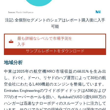
注記: 全個別セグメントのシェアはレポート購入後に入手
画像 © Mordor Intelligence。再利用にはCC BY 4.0の表示が必要です。
可能
地域分析
中東は2025年の航空機MRO市場収益の68.01%を生み出
し、ドバイ、ドーハ、リヤドのハブ運営によって30社の航
空会社にわたる1,400機超のエンジンを整備しています。
Emirates EngineeringのワイドボディドックはA380および
777のオーバーホールを担い、flydubaiのUSD 1億9,000万の
ハンガーは迅速なナローボディのスループットに注力して
います。サウジアラビアの現地化プログラムは国内での付