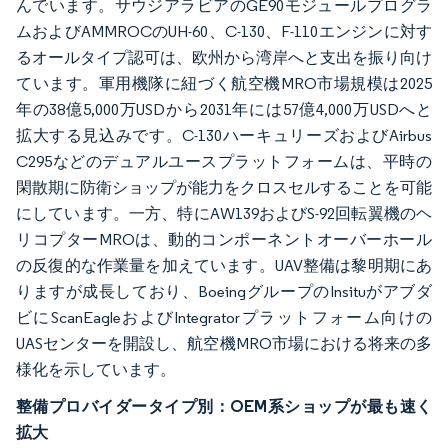
んでいます。サウジアラビアのGE90モジュールプログラ
ムおよびAMMROCのUH-60、C-130、F-110エンジンに対す
るオールタイプ認可は、欧州から湾岸へと支出を振り向け
ています。軍用機隊に紐づく航空機MRO市場規模は2025
年の38億5,000万USDから2031年には57億4,000万USDへと
拡大する見込みです。C-130ハーキュリーズおよびAirbus
C295などのデュアルユースプラットフォームは、平時の
閑散期に防衛ショップが能力をクロスセルすることを可能
にしています。一方、特にAW139およびS-92回転翼機のヘ
リコプターMROは、動的コンポーネントオーバーホール
の反復的な作業量を加えています。UAV整備は黎明期にあ
りますが成長しており、BoeingグループのInsituがアブダ
ビにScanEagleおよびIntegratorプラットフォーム向けの
UASセンターを開設し、航空機MRO市場における将来の多
様化を示しています。
整備プロバイダータイプ別：OEM系ショップが最も速く
拡大