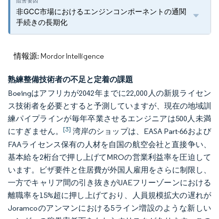
非GCC市場におけるエンジンコンポーネントの通関
手続きの長期化
情報源: Mordor Intelligence
熟練整備技術者の不足と定着の課題
Boeingはアフリカが2042年までに22,000人の新規ライセン
ス技術者を必要とすると予測していますが、現在の地域訓
練パイプラインが毎年卒業させるエンジニアは500人未満
[3]
にすぎません。
湾岸のショップは、EASA Part-66および
FAAライセンス保有の人材を自国の航空会社と直接争い、
基本給を2桁台で押し上げてMROの営業利益率を圧迫して
います。ビザ要件と住居費が外国人雇用をさらに制限し、
一方でキャリア間の引き抜きがUAEフリーゾーンにおける
離職率を15%超に押し上げており、人員規模拡大の遅れが
Joramcoのアンマンにおける5ライン増設のような新しい