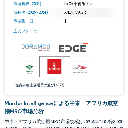
市場規模 (2031)
15.05 十億米ドル
成長率 (2026 - 2031)
5.41% CAGR
市場集中度
中
画像 © Mordor Intelligence。再利用にはCC BY 4.0の表示が必要です。
主要プレーヤー
*免責事項:主要選手の並び順不同
Mordor Intelligenceによる中東・アフリカ航空
機MRO市場分析
中東・アフリカ航空機MRO市場規模は2025年に109億8,000