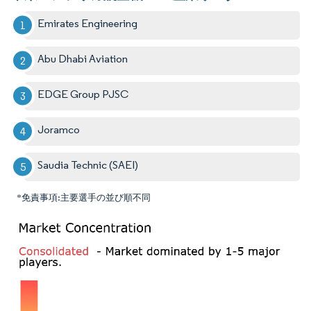
Emirates Engineering
Abu Dhabi Aviation
EDGE Group PJSC
Joramco
Saudia Technic (SAEI)
*免責事項:主要選手の並び順不同