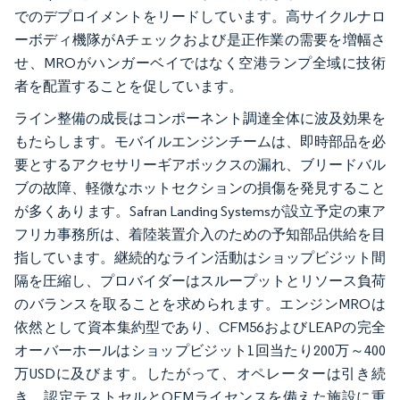
でのデプロイメントをリードしています。高サイクルナロ
ーボディ機隊がAチェックおよび是正作業の需要を増幅さ
せ、MROがハンガーベイではなく空港ランプ全域に技術
者を配置することを促しています。
ライン整備の成長はコンポーネント調達全体に波及効果を
もたらします。モバイルエンジンチームは、即時部品を必
要とするアクセサリーギアボックスの漏れ、ブリードバル
ブの故障、軽微なホットセクションの損傷を発見すること
が多くあります。Safran Landing Systemsが設立予定の東ア
フリカ事務所は、着陸装置介入のための予知部品供給を目
指しています。継続的なライン活動はショップビジット間
隔を圧縮し、プロバイダーはスループットとリソース負荷
のバランスを取ることを求められます。エンジンMROは
依然として資本集約型であり、CFM56およびLEAPの完全
オーバーホールはショップビジット1回当たり200万～400
万USDに及びます。したがって、オペレーターは引き続
き、認定テストセルとOEMライセンスを備えた施設に重