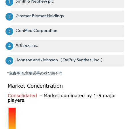
Smith & Nephew plc
Zimmer Biomet Holdings
ConMed Corporation
Arthrex, Inc.
Johnson and Johnson（DePuy Synthes, Inc.）
*免責事項:主要選手の並び順不同