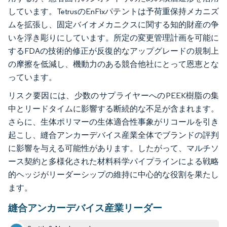
しています。TetrusのEnFixパテントは予荷重保持メカニズ
ムを拡張し、固定バイオメカニクスに関する知的財産の争
いを浮き彫りにしています。所定の変更管理計画を可能に
するFDAの技術的修正が反復的なアップグレードの規制上
の摩擦を低減し、機動力のある競合他社にとって恩恵とな
っています。
リスク要因には、少数のサプライヤーへのPEEK樹脂の集
中とリードタイムに影響する断続的な不足が含まれます。
さらに、生体ポリマーの生体適合性事象がリコールを引き
起こし、縫合アンカーデバイス産業全体でブランドの評判
に影響を与える可能性があります。したがって、マルチソ
ース契約と多様化された材料科学パイプラインによる戦略
的ヘッジがリーダーシップの維持に中心的な役割を果たし
ます。
縫合アンカーデバイス産業リーダー