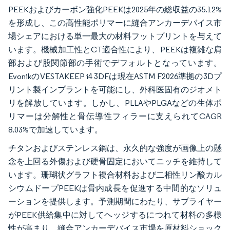
PEEKおよびカーボン強化PEEKは2025年の総収益の35.12%
を形成し、この高性能ポリマーに縫合アンカーデバイス市
場シェアにおける単一最大の材料フットプリントを与えて
います。機械加工性とCT適合性により、PEEKは複雑な肩
部および股関節部の手術でデフォルトとなっています。
EvonikのVESTAKEEP i4 3DFは現在ASTM F2026準拠の3Dプ
リント製インプラントを可能にし、外科医固有のジオメト
リを解放しています。しかし、PLLAやPLGAなどの生体ポ
リマーは分解性と骨伝導性フィラーに支えられてCAGR
8.03%で加速しています。
チタンおよびステンレス鋼は、永久的な強度が画像上の懸
念を上回る外傷および硬骨固定においてニッチを維持して
います。珊瑚状グラフト複合材料および二相性リン酸カル
シウムドープPEEKは骨内成長を促進する中間的なソリュ
ーションを提供します。予測期間にわたり、サプライヤー
がPEEK供給集中に対してヘッジするにつれて材料の多様
性が高まり、縫合アンカーデバイス市場を原材料ショック