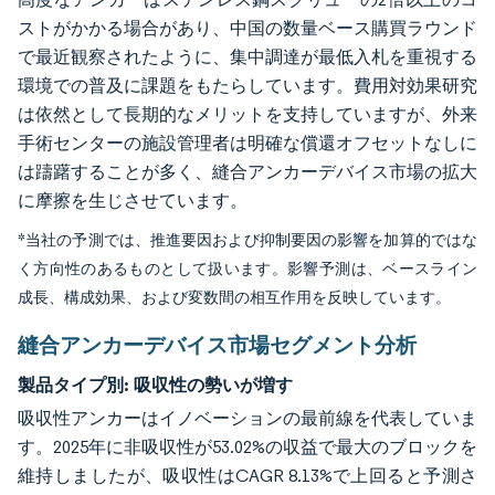
ストがかかる場合があり、中国の数量ベース購買ラウンド
で最近観察されたように、集中調達が最低入札を重視する
環境での普及に課題をもたらしています。費用対効果研究
は依然として長期的なメリットを支持していますが、外来
手術センターの施設管理者は明確な償還オフセットなしに
は躊躇することが多く、縫合アンカーデバイス市場の拡大
に摩擦を生じさせています。
*当社の予測では、推進要因および抑制要因の影響を加算的ではな
く方向性のあるものとして扱います。影響予測は、ベースライン
成長、構成効果、および変数間の相互作用を反映しています。
縫合アンカーデバイス市場セグメント分析
製品タイプ別:
吸収性の勢いが増す
吸収性アンカーはイノベーションの最前線を代表していま
す。2025年に非吸収性が53.02%の収益で最大のブロックを
維持しましたが、吸収性はCAGR 8.13%で上回ると予測さ