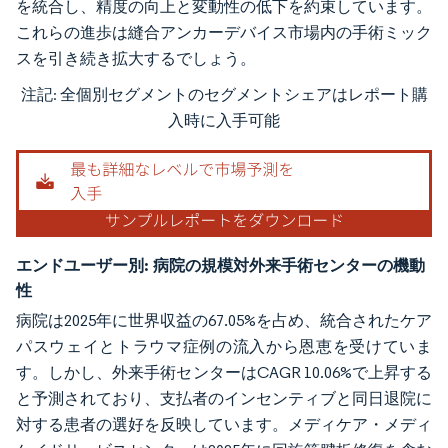
を統合し、精度の向上と変動性の低下を約束しています。
これらの進歩は縫合アンカーデバイス市場内の手術ミック
スを引き続き拡大するでしょう。
注記: 全個別セグメントのセグメントシェアはレポート購
画像 © Mordor Intelligence。再利用にはCC BY 4.0の表示が必要です。
入時に入手可能
エンドユーザー別:
病院の規模対外来手術センターの機動
性
病院は2025年に世界収益の67.05%を占め、統合されたケア
パスウェイとトラウマ症例の流入から恩恵を受けていま
す。しかし、外来手術センターはCAGR 10.06%で上昇する
と予測されており、支払者のインセンティブと同日退院に
対する患者の選好を反映しています。メディケア・メディ