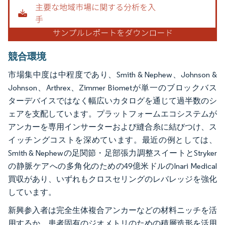
競合環境
市場集中度は中程度であり、Smith & Nephew、Johnson &
Johnson、Arthrex、Zimmer Biometが単一のブロックバス
ターデバイスではなく幅広いカタログを通じて過半数のシ
ェアを支配しています。プラットフォームエコシステムが
アンカーを専用インサーターおよび縫合糸に結びつけ、ス
イッチングコストを深めています。最近の例としては、
Smith & Nephewの足関節・足部張力調整スイートとStryker
の静脈ケアへの多角化のための49億米ドルのInari Medical
買収があり、いずれもクロスセリングのレバレッジを強化
しています。
新興参入者は完全生体複合アンカーなどの材料ニッチを活
用するか、患者固有のジオメトリのための積層造形を活用