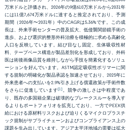
万米ドルと評価され、2026年の9億610万米ドルから2031年
には11億7,674万米ドルに達すると推定されており、予測
期間（2026年〜2031年）中のCAGRは5.36%です。この成
長は、外来手術センターの普及拡大、低侵襲関節鏡手術の
進歩、および選択的整形外科治療を積極的に求める高齢化
人口を反映しています。結び目なし固定、生体吸収性材
料、テープベース構造が製品差別化を形成しており、外科
医は術後画像品質を維持しながら手技を簡素化するソリュ
ーションを好んでいます。ASTM認定吸収性ポリマーに関
する規制の明確化が製品承認を加速させており、2025年に
外来患者への支払いを2.9%引き上げる償還政策が手術件数
[1]
をさらに促進しています
。競争の激しさは中程度であ
り、既存の多国籍企業は破壊的なブレークスルーを導入す
るよりもポートフォリオを拡充しており、一方でPEEK供
給における原材料リスクおよび迫りくるマイクロプラスチ
ック規制がサプライチェーンおよびコンプライアンス上の
課題を生み出しています。アジア太平洋地域の需要は拡大