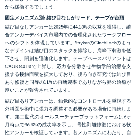
から緩衝するでしょう。
固定メカニズム別:
結び目なしがリード、テープが台頭
結び目なしアンカーは2025年に44.18%の収益を獲得し、縫
合アンカーデバイス市場内での合理化されたワークフロー
へのシフトを体現しています。StrykerのCinchLockのよう
なデザインは結び目のスタックを排除し、肩峰下刺激を低
下させ、閉創を迅速化します。テープベースバリアントは
CAGR 8.01%で上昇し、応力を分散させ生物学的治癒を支
援する接触面積を拡大しており、後ろ向き研究では結び目
あり修復と同等の11%の再断裂率でありながら腱の治癒が
厚いことが報告されています。
結び目ありアンカーは、触覚的なコントロールを重視する
外科医や術中に張力を調整する必要がある場合に持続しま
す。第二世代のオールスーチャープラットフォームは6ヶ
月時点で96.4%の成功率を示し、骨性剥離修復における軟
性アンカーを検証しています。各メカニズムにわたり、自