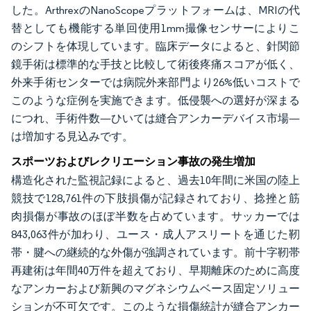
した。ArthrexのNanoScopeプラットフォームは、MRIの代
替としても機能する単回使用1mm撮像センサーによりこ
のシフトを体現しています。臨床データによると、針関節
鏡手術は標準的な手技と比較して術後疼痛スコアが低く、
外来手術センターでは病院外来部門より26%低いコストで
このような症例を実施できます。低侵襲への選好が深まる
につれ、手術件数—ひいては縫合アンカーデバイス市場—
は増加する見込みです。
スポーツおよびレクリエーション事故の発生増加
構造化された監視記録によると、過去10年間に米国の陸上
競技で128,761件の下肢損傷が記録されており、捻挫と筋
肉損傷が事故のほぼ半数を占めています。サッカーでは
843,063件が加わり、ユース・成人アスリートを通じた靭
帯・腱への継続的な外傷が強調されています。前十字靭帯
再建術は年間40万件を超えており、早期離床のために高度
なアンカーおよび新興のマグネシウムベース固定ソリュー
ションが不可欠です。このような損傷統計が縫合アンカー