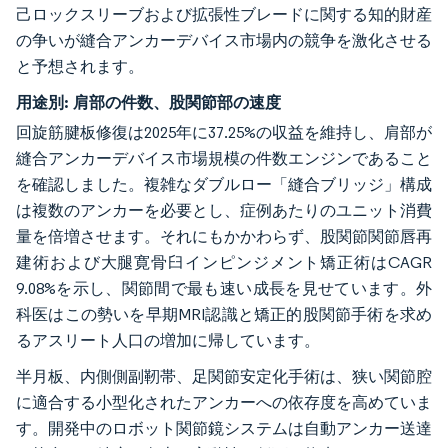
己ロックスリーブおよび拡張性ブレードに関する知的財産
の争いが縫合アンカーデバイス市場内の競争を激化させる
と予想されます。
用途別:
肩部の件数、股関節部の速度
回旋筋腱板修復は2025年に37.25%の収益を維持し、肩部が
縫合アンカーデバイス市場規模の件数エンジンであること
を確認しました。複雑なダブルロー「縫合ブリッジ」構成
は複数のアンカーを必要とし、症例あたりのユニット消費
量を倍増させます。それにもかかわらず、股関節関節唇再
建術および大腿寛骨臼インピンジメント矯正術はCAGR
9.08%を示し、関節間で最も速い成長を見せています。外
科医はこの勢いを早期MRI認識と矯正的股関節手術を求め
るアスリート人口の増加に帰しています。
半月板、内側側副靭帯、足関節安定化手術は、狭い関節腔
に適合する小型化されたアンカーへの依存度を高めていま
す。開発中のロボット関節鏡システムは自動アンカー送達