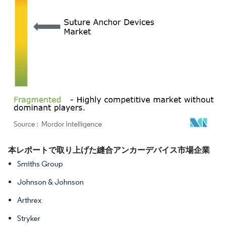
画像 © Mordor Intelligence。再利用にはCC BY 4.0の表示が必要です。
本レポートで取り上げた縫合アンカーデバイス市場企業
Smiths Group
Johnson & Johnson
Arthrex
Stryker