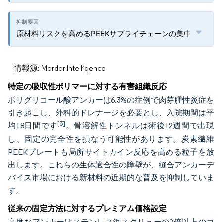
原材料リスクを高めるPEEKサプライチェーンの集中
情報源: Mordor Intelligence
特定の吸収性ポリマーに対する有害組織反応
ポリグリコール酸アンカーは6.3%の症例で肉芽腫性炎症を
引き起こし、外科的ドレナージを必要とし、入院期間は平
[3]
均18日間です
。骨溶解性トンネルは術後12週間で出現
し、固定の完全性を損なう可能性があります。炭素繊維
PEEKプレートも局所サイトカイン反応を高める粒子を放
出します。これらの生体適合性の障壁が、縫合アンカーデ
バイス市場における新材料の近期的な普及を抑制していま
す。
従来の固定方法に対するプレミアム価格設定
高度なアンカーはステンレス鋼スクリューの2倍以上のコ