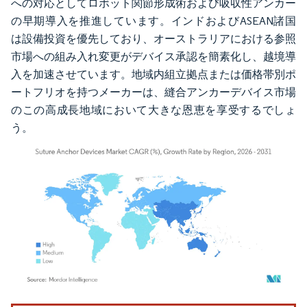
への対応としてロボット関節形成術および吸収性アンカー
の早期導入を推進しています。インドおよびASEAN諸国
は設備投資を優先しており、オーストラリアにおける参照
市場への組み入れ変更がデバイス承認を簡素化し、越境導
入を加速させています。地域内組立拠点または価格帯別ポ
ートフリオを持つメーカーは、縫合アンカーデバイス市場
のこの高成長地域において大きな恩恵を享受するでしょ
う。
画像 © Mordor Intelligence。再利用にはCC BY 4.0の表示が必要です。