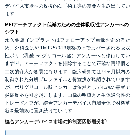
デバイス市場への反復的な手術主導の需要を生み出してい
ます。
MRIアーチファクト低減のための生体吸収性アンカーへの
シフト
永久金属インプラントはフォローアップ画像を歪めるた
め、外科医はASTM F2579-18規格の下でカバーされる吸収
性ポリ（乳酸-co-グリコール酸）アンカーへと移行してい
[2]
ます
。アーチファクトを排除することで正確な再評価と
二次的介入が容易になります。臨床研究では24ヶ月以内の
制御された分解プロファイルと骨置換が確認されています
が、ポリグリコール酸アンカーは依然として4.3%の患者で
炎症反応を引き起こします。画像の明瞭さと生体適合性の
トレードオフが、縫合アンカーデバイス市場全体で材料革
新を最前線に置き続けています。
縫合アンカーデバイス市場の抑制要因影響分析
*