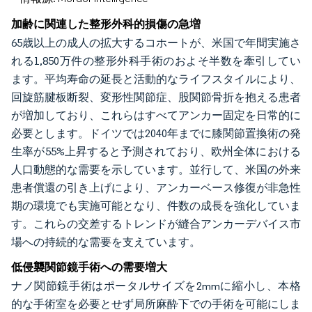
加齢に関連した整形外科的損傷の急増
65歳以上の成人の拡大するコホートが、米国で年間実施さ
れる1,850万件の整形外科手術のおよそ半数を牽引してい
ます。平均寿命の延長と活動的なライフスタイルにより、
回旋筋腱板断裂、変形性関節症、股関節骨折を抱える患者
が増加しており、これらはすべてアンカー固定を日常的に
必要とします。ドイツでは2040年までに膝関節置換術の発
生率が55%上昇すると予測されており、欧州全体における
人口動態的な需要を示しています。並行して、米国の外来
患者償還の引き上げにより、アンカーベース修復が非急性
期の環境でも実施可能となり、件数の成長を強化していま
す。これらの交差するトレンドが縫合アンカーデバイス市
場への持続的な需要を支えています。
低侵襲関節鏡手術への需要増大
ナノ関節鏡手術はポータルサイズを2mmに縮小し、本格
的な手術室を必要とせず局所麻酔下での手術を可能にしま