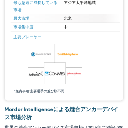
最も急速に成長している
アジア太平洋地域
市場
最大市場
北米
市場集中度
中
画像 © Mordor Intelligence。再利用にはCC BY 4.0の表示が必要です。
主要プレーヤー
*免責事項:主要選手の並び順不同
Mordor Intelligenceによる縫合アンカーデバイ
ス市場分析
世界の縫合アンカーデバイス市場規模は2025年に8億6,000