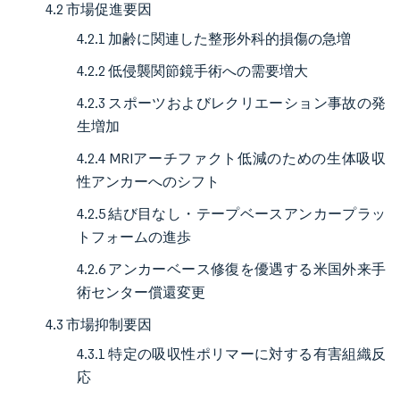
4.2 市場促進要因
4.2.1 加齢に関連した整形外科的損傷の急増
4.2.2 低侵襲関節鏡手術への需要増大
4.2.3 スポーツおよびレクリエーション事故の発
生増加
4.2.4 MRIアーチファクト低減のための生体吸収
性アンカーへのシフト
4.2.5 結び目なし・テープベースアンカープラッ
トフォームの進歩
4.2.6 アンカーベース修復を優遇する米国外来手
術センター償還変更
4.3 市場抑制要因
4.3.1 特定の吸収性ポリマーに対する有害組織反
応