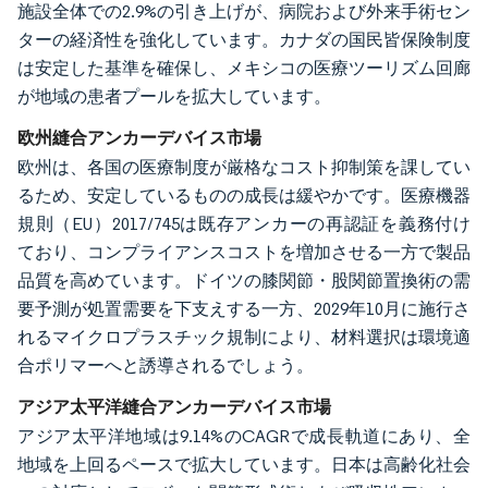
施設全体での2.9%の引き上げが、病院および外来手術セン
ターの経済性を強化しています。カナダの国民皆保険制度
は安定した基準を確保し、メキシコの医療ツーリズム回廊
が地域の患者プールを拡大しています。
欧州縫合アンカーデバイス市場
欧州は、各国の医療制度が厳格なコスト抑制策を課してい
るため、安定しているものの成長は緩やかです。医療機器
規則（EU）2017/745は既存アンカーの再認証を義務付け
ており、コンプライアンスコストを増加させる一方で製品
品質を高めています。ドイツの膝関節・股関節置換術の需
要予測が処置需要を下支えする一方、2029年10月に施行さ
れるマイクロプラスチック規制により、材料選択は環境適
合ポリマーへと誘導されるでしょう。
アジア太平洋縫合アンカーデバイス市場
アジア太平洋地域は9.14%のCAGRで成長軌道にあり、全
地域を上回るペースで拡大しています。日本は高齢化社会