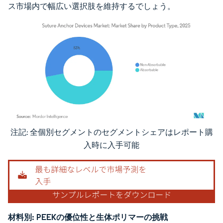
ス市場内で幅広い選択肢を維持するでしょう。
注記: 全個別セグメントのセグメントシェアはレポート購
画像 © Mordor Intelligence。再利用にはCC BY 4.0の表示が必要です。
入時に入手可能
材料別:
PEEKの優位性と生体ポリマーの挑戦