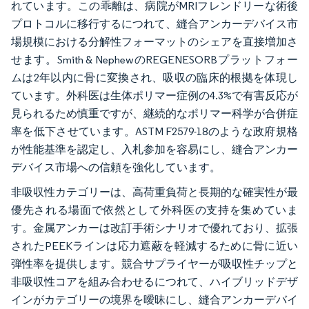
れています。この乖離は、病院がMRIフレンドリーな術後
プロトコルに移行するにつれて、縫合アンカーデバイス市
場規模における分解性フォーマットのシェアを直接増加さ
せます。Smith & NephewのREGENESORBプラットフォー
ムは2年以内に骨に変換され、吸収の臨床的根拠を体現し
ています。外科医は生体ポリマー症例の4.3%で有害反応が
見られるため慎重ですが、継続的なポリマー科学が合併症
率を低下させています。ASTM F2579-18のような政府規格
が性能基準を認定し、入札参加を容易にし、縫合アンカー
デバイス市場への信頼を強化しています。
非吸収性カテゴリーは、高荷重負荷と長期的な確実性が最
優先される場面で依然として外科医の支持を集めていま
す。金属アンカーは改訂手術シナリオで優れており、拡張
されたPEEKラインは応力遮蔽を軽減するために骨に近い
弾性率を提供します。競合サプライヤーが吸収性チップと
非吸収性コアを組み合わせるにつれて、ハイブリッドデザ
インがカテゴリーの境界を曖昧にし、縫合アンカーデバイ