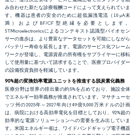
み合わせた新たな診療報酬コードによって支えられていま
す。機器は患者の安全のために超低漏洩電流（10 µA未
満）およびBF/CF型絶縁を必要とします。
STMicroelectronicsによるコンテキスト認識型バイオセン
サーの進歩は、より豊富なデータセットを可能にしながら
バッテリー寿命を延長します。電源のサービス化フレーム
ワークが登場し、電源資産の所有権をサプライヤーに移転
して使用量に基づいて請求することで、医療プロバイダー
の設備投資負担を軽減しています。
90%超の変換効率電源ユニットを推進する脱炭素化義務
医療分野は世界の排出量の約5%を占めており、施設全体
でエネルギー効率義務が推進されています。マサチューセ
ッツ州の2025年～2027年向け49億9,000万米ドルの計画
は、病院における高効率電化を目標としており、92%超の
効率的な電源ソリューションへの需要を生み出していま
す。米国エネルギー省は、ワイドバンドギャップ電子機器