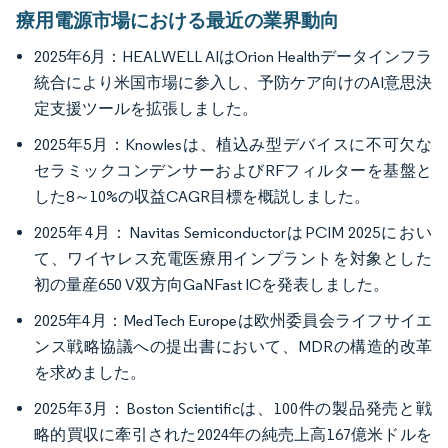
療用電源市場における最近の業界動向
2025年6月：HEALWELL AIはOrion Healthデータインフラ
統合により米国市場に参入し、予防ケア向けのAI意思決
定支援ツールを拡張しました。
2025年5月：Knowlesは、植込み型デバイスに不可欠な
セラミックコンデンサーおよびRFフィルターを基盤と
した8～10%の収益CAGR目標を概説しました。
2025年4月：Navitas SemiconductorはPCIM 2025におい
て、ワイヤレス充電医療用インプラントを対象とした
初の量産650 V双方向GaNFast ICを発表しました。
2025年4月：MedTech Europeは欧州委員会ライフサイエ
ンス戦略協議への提出書において、MDRの構造的改革
を求めました。
2025年3月：Boston Scientificは、100件の製品発売と戦
略的買収に牽引された2024年の純売上高167億米ドルを