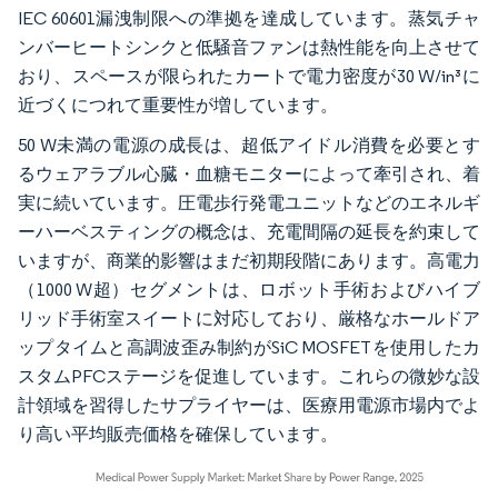
IEC 60601漏洩制限への準拠を達成しています。蒸気チャ
ンバーヒートシンクと低騒音ファンは熱性能を向上させて
おり、スペースが限られたカートで電力密度が30 W/in³に
近づくにつれて重要性が増しています。
50 W未満の電源の成長は、超低アイドル消費を必要とす
るウェアラブル心臓・血糖モニターによって牽引され、着
実に続いています。圧電歩行発電ユニットなどのエネルギ
ーハーベスティングの概念は、充電間隔の延長を約束して
いますが、商業的影響はまだ初期段階にあります。高電力
（1000 W超）セグメントは、ロボット手術およびハイブ
リッド手術室スイートに対応しており、厳格なホールドア
ップタイムと高調波歪み制約がSiC MOSFETを使用したカ
スタムPFCステージを促進しています。これらの微妙な設
計領域を習得したサプライヤーは、医療用電源市場内でよ
り高い平均販売価格を確保しています。