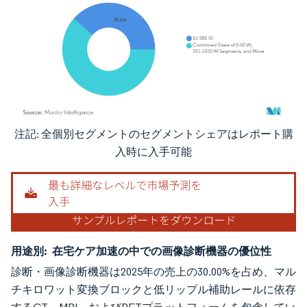
注記: 全個別セグメントのセグメントシェアはレポート購
画像 © Mordor Intelligence。再利用にはCC BY 4.0の表示が必要です。
入時に入手可能
用途別:
在宅ケア加速の中での画像診断機器の優位性
診断・画像診断機器は2025年の売上の30.00%を占め、マル
チキロワット変換ブロックと低リップル補助レールに依存