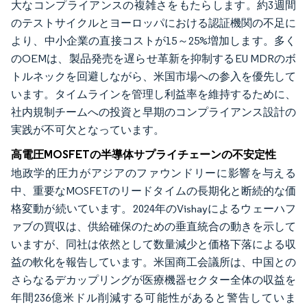
大なコンプライアンスの複雑さをもたらします。約3週間
のテストサイクルとヨーロッパにおける認証機関の不足に
より、中小企業の直接コストが15～25%増加します。多く
のOEMは、製品発売を遅らせ革新を抑制するEU MDRのボ
トルネックを回避しながら、米国市場への参入を優先して
います。タイムラインを管理し利益率を維持するために、
社内規制チームへの投資と早期のコンプライアンス設計の
実践が不可欠となっています。
高電圧MOSFETの半導体サプライチェーンの不安定性
地政学的圧力がアジアのファウンドリーに影響を与える
中、重要なMOSFETのリードタイムの長期化と断続的な価
格変動が続いています。2024年のVishayによるウェーハフ
ァブの買収は、供給確保のための垂直統合の動きを示して
いますが、同社は依然として数量減少と価格下落による収
益の軟化を報告しています。米国商工会議所は、中国との
さらなるデカップリングが医療機器セクター全体の収益を
年間236億米ドル削減する可能性があると警告していま