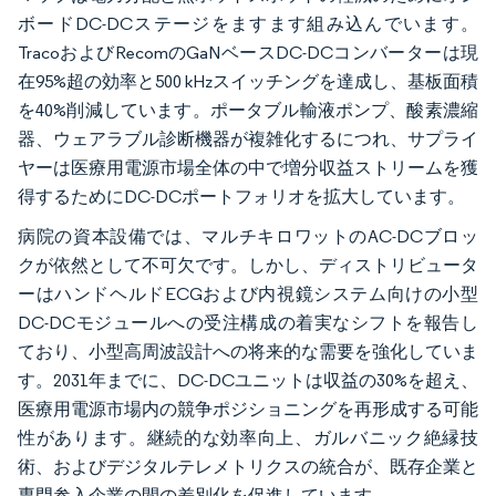
ボードDC-DCステージをますます組み込んでいます。
TracoおよびRecomのGaNベースDC-DCコンバーターは現
在95%超の効率と500 kHzスイッチングを達成し、基板面積
を40%削減しています。ポータブル輸液ポンプ、酸素濃縮
器、ウェアラブル診断機器が複雑化するにつれ、サプライ
ヤーは医療用電源市場全体の中で増分収益ストリームを獲
得するためにDC-DCポートフォリオを拡大しています。
病院の資本設備では、マルチキロワットのAC-DCブロッ
クが依然として不可欠です。しかし、ディストリビュータ
ーはハンドヘルドECGおよび内視鏡システム向けの小型
DC-DCモジュールへの受注構成の着実なシフトを報告し
ており、小型高周波設計への将来的な需要を強化していま
す。2031年までに、DC-DCユニットは収益の30%を超え、
医療用電源市場内の競争ポジショニングを再形成する可能
性があります。継続的な効率向上、ガルバニック絶縁技
術、およびデジタルテレメトリクスの統合が、既存企業と
専門参入企業の間の差別化を促進しています。