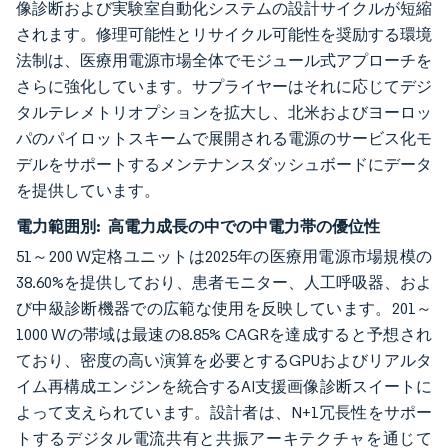
像診断および実験室自動化システムの設計サイクルが短縮
されます。修理可能性とリサイクル可能性を奨励する環境
法制は、医療用電源市場全体でモジュール式アプローチを
さらに強化しています。サプライヤーはそれに応じてデジ
タルテレメトリオプションを拡大し、北米およびヨーロッ
パのパイロットスキームで展開される電源のサービス化モ
デルをサポートするメンテナンスダッシュボードにデータ
を提供しています。
電力範囲別:
高電力成長の中での中電力帯の優位性
51～200 W定格ユニットは2025年の医療用電源市場規模の
38.60%を提供しており、患者モニター、人工呼吸器、およ
び中級診断機器での広範な使用を反映しています。201～
1000 Wの帯域は最速の8.85% CAGRを達成すると予想され
ており、密度の高い演算を必要とするGPUおよびリアルタ
イム再構成エンジンを統合するAI支援画像診断スイートに
よって支えられています。設計者は、N+1冗長性をサポー
トするデジタル電流共有と共振アーキテクチャを通じて