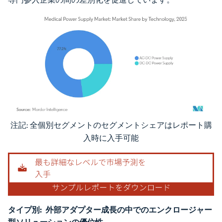
注記: 全個別セグメントのセグメントシェアはレポート購
画像 © Mordor Intelligence。再利用にはCC BY 4.0の表示が必要です。
入時に入手可能
タイプ別:
外部アダプター成長の中でのエンクロージャー
型ソリューションの優位性