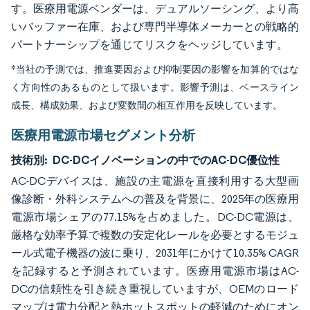
す。医療用電源ベンダーは、デュアルソーシング、より高
いバッファー在庫、および専門半導体メーカーとの戦略的
パートナーシップを通じてリスクをヘッジしています。
*当社の予測では、推進要因および抑制要因の影響を加算的ではな
く方向性のあるものとして扱います。影響予測は、ベースライン
成長、構成効果、および変数間の相互作用を反映しています。
医療用電源市場セグメント分析
技術別:
DC-DCイノベーションの中でのAC-DC優位性
AC-DCデバイスは、施設の主電源を直接利用する大型画
像診断・外科システムへの普及を背景に、2025年の医療用
電源市場シェアの77.15%を占めました。DC-DC電源は、
厳格な効率予算で複数の安定化レールを必要とするモジュ
ール式電子機器の波に乗り、2031年にかけて10.35% CAGR
を記録すると予測されています。医療用電源市場はAC-
DCの信頼性を引き続き重視していますが、OEMのロード
マップは電力分配と熱ホットスポットの軽減のためにオン