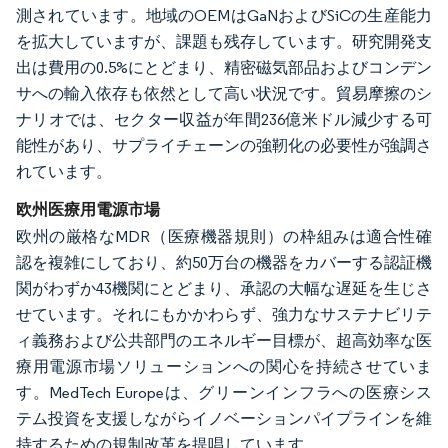
測されています。地域のOEMはGaNおよびSiCの生産能力
を拡大していますが、課題も残存しています。研究開発支
出は費用の0.5%にとどまり、精密磁気部品およびコンデン
サへの輸入依存も依然として高い状況です。貿易摩擦のシ
ナリオでは、セクター収益が年間236億米ドル減少する可
能性があり、サプライチェーンの強靭化の必要性が強調さ
れています。
欧州医療用電源市場
欧州の厳格なMDR（医療機器規則）の枠組みは適合性確
認を複雑にしており、約50万台の機器をカバーする認証機
関がわずか43機関にとどまり、承認の大幅な遅延を生じさ
せています。それにもかかわらず、強力なサステナビリテ
ィ義務および公共部門のエネルギー目標が、超高効率な医
療用電源市場ソリューションへの関心を持続させていま
す。MedTech Europeは、グリーンインフラへの医療シス
テム投資を支援しながらイノベーションパイプラインを維
持するための規制改革を提唱しています。