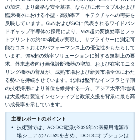
の加速、より厳格な安全基準、ならびにポータブルおよび
臨床機器における小型・高効率アーキテクチャへの需要を
反映しています。GaNおよびSiCに代表されるワイドバン
ドギャップ半導体の採用により、95%超の変換効率とフッ
トプリントの約40%削減が実現し、サプライヤーに測定可
能なコストおよびパフォーマンス上の優位性をもたらして
います。90%超の効率ソリューションに対する規制上の要
求、外来患者向け画像診断機器の増加、および在宅モニタ
リング機器の普及が、成熟市場および新興市場全体にわた
る勢いを持続させています。北米は堅牢なインフラと早期
の技術採用により首位を維持する一方、アジア太平洋地域
は大規模な製造インセンティブと政策支援を背景に最も高
い成長率を示しています。
主要レポートのポイント
技術別では、AC-DC電源が2025年の医療用電源市
場シェアの77.15%を占め、DC-DCオプションは