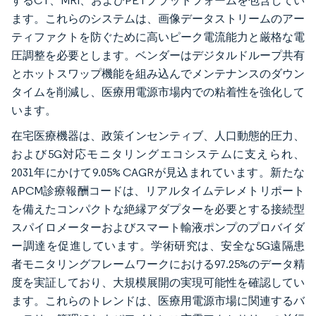
するCT、MRI、およびPETプラットフォームを包含してい
ます。これらのシステムは、画像データストリームのアー
ティファクトを防ぐために高いピーク電流能力と厳格な電
圧調整を必要とします。ベンダーはデジタルドループ共有
とホットスワップ機能を組み込んでメンテナンスのダウン
タイムを削減し、医療用電源市場内での粘着性を強化して
います。
在宅医療機器は、政策インセンティブ、人口動態的圧力、
および5G対応モニタリングエコシステムに支えられ、
2031年にかけて9.05% CAGRが見込まれています。新たな
APCM診療報酬コードは、リアルタイムテレメトリポート
を備えたコンパクトな絶縁アダプターを必要とする接続型
スパイロメーターおよびスマート輸液ポンプのプロバイダ
ー調達を促進しています。学術研究は、安全な5G遠隔患
者モニタリングフレームワークにおける97.25%のデータ精
度を実証しており、大規模展開の実現可能性を確認してい
ます。これらのトレンドは、医療用電源市場に関連するバ