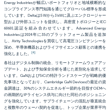
Energy Industriesが幅広いポートフォリオと地域横断的な
コンプライアンス専門知識を通じてグローバル標準を形成
しています。Deltaは5 Wから3 kWに及ぶエンクロージャー
型および外部ユニットを提供し、高密度トポロジーとIEC
60601認証を組み合わせています。Advanced Energy
Industriesは2024年に35のプラットフォーム製品を追加
し、Airity Technologiesを買収して高電圧コンピテンシーを
深め、半導体機器およびライフサイエンス顧客との連携を
[4]
強化しました。
各社はデジタル制御の統合、リモートファームウェアアッ
プデート、および予知保全分析を通じた差別化を追求して
います。GaNおよびSiCの特許ランドスケープが戦略的優
先事項となっており、Cambridge GaN Devicesの最近の資
金調達は、30%のシステムエネルギー節約を目指すOEMへ
の画期的なIPライセンス供与に向けた同社のポジショニン
グを強化しています。サプライチェーンの混乱が垂直統合
と複数年のウェーハ契約を促進し、トップ企業が業界平均