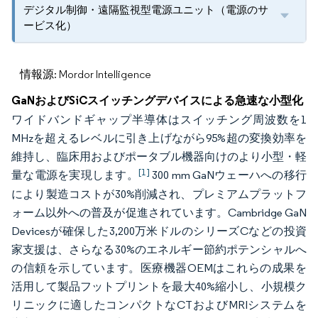
デジタル制御・遠隔監視型電源ユニット（電源のサ
ービス化）
情報源: Mordor Intelligence
GaNおよびSiCスイッチングデバイスによる急速な小型化
ワイドバンドギャップ半導体はスイッチング周波数を1
MHzを超えるレベルに引き上げながら95%超の変換効率を
維持し、臨床用およびポータブル機器向けのより小型・軽
[1]
量な電源を実現します。
300 mm GaNウェーハへの移行
により製造コストが30%削減され、プレミアムプラットフ
ォーム以外への普及が促進されています。Cambridge GaN
Devicesが確保した3,200万米ドルのシリーズCなどの投資
家支援は、さらなる30%のエネルギー節約ポテンシャルへ
の信頼を示しています。医療機器OEMはこれらの成果を
活用して製品フットプリントを最大40%縮小し、小規模ク
リニックに適したコンパクトなCTおよびMRIシステムを