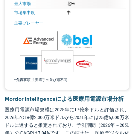
最大市場
北米
市場集中度
中
画像 © Mordor Intelligence。再利用にはCC BY 4.0の表示が必要です。
主要プレーヤー
*免責事項:主要選手の並び順不同
Mordor Intelligenceによる医療用電源市場分析
医療用電源市場規模は2025年に17億米ドルと評価され、
2026年の18億2,000万米ドルから2031年には25億6,000万米
ドルに達すると推定されており、予測期間（2026年～2031
年）のCAGRは7.04%です。この拡大は、医療デジタル化