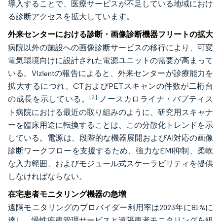
導入することで、医療サービスが不足している地域におけ
る診断アクセスを拡大しています。
外来センターにおける診断・画像診断機器フリートの拡大
病院以外の施設への画像診断サービスの移行により、可変
電気環境向けに設計された電源ユニットの需要が高まって
いる。Vizientの報告によると、外来センターが診療能力を
拡大するにつれ、CTおよびPETスキャンの件数が二桁台
[2]
の成長を示している。
ノースカロライナ・バプティス
ト病院における最近の取り組みのように、研究用スキャナ
ーを臨床用途に転換することは、この分散化トレンドを示
している。電源は、段階的な機器展開およびAI対応の画像
診断ワークフローを支援するため、強力なEMI抑制、柔軟
な入力範囲、およびモジュール式スケーラビリティを提供
しなければならない。
在宅患者モニタリング機器の急増
遠隔モニタリングのプロバイダー利用率は2023年に81%に
達し、慢性疾患管理サービスと遠隔患者モニタリングを組