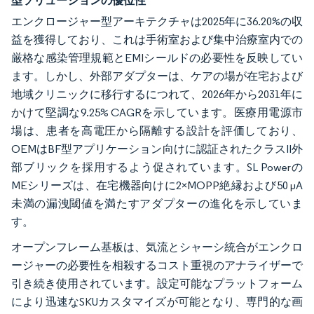
エンクロージャー型アーキテクチャは2025年に36.20%の収
益を獲得しており、これは手術室および集中治療室内での
厳格な感染管理規範とEMIシールドの必要性を反映してい
ます。しかし、外部アダプターは、ケアの場が在宅および
地域クリニックに移行するにつれて、2026年から2031年に
かけて堅調な9.25% CAGRを示しています。医療用電源市
場は、患者を高電圧から隔離する設計を評価しており、
OEMはBF型アプリケーション向けに認証されたクラスII外
部ブリックを採用するよう促されています。SL Powerの
MEシリーズは、在宅機器向けに2×MOPP絶縁および50 µA
未満の漏洩閾値を満たすアダプターの進化を示していま
す。
オープンフレーム基板は、気流とシャーシ統合がエンクロ
ージャーの必要性を相殺するコスト重視のアナライザーで
引き続き使用されています。設定可能なプラットフォーム
により迅速なSKUカスタマイズが可能となり、専門的な画