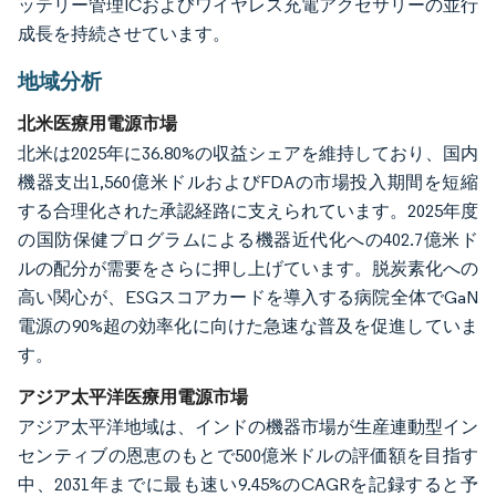
ッテリー管理ICおよびワイヤレス充電アクセサリーの並行
成長を持続させています。
地域分析
北米医療用電源市場
北米は2025年に36.80%の収益シェアを維持しており、国内
機器支出1,560億米ドルおよびFDAの市場投入期間を短縮
する合理化された承認経路に支えられています。2025年度
の国防保健プログラムによる機器近代化への402.7億米ド
ルの配分が需要をさらに押し上げています。脱炭素化への
高い関心が、ESGスコアカードを導入する病院全体でGaN
電源の90%超の効率化に向けた急速な普及を促進していま
す。
アジア太平洋医療用電源市場
アジア太平洋地域は、インドの機器市場が生産連動型イン
センティブの恩恵のもとで500億米ドルの評価額を目指す
中、2031年までに最も速い9.45%のCAGRを記録すると予