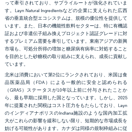
って牽引されており、サプライルートが強化されていま
す。Layn Natural Ingredientsなどの企業に支えられた広西
省の垂直統合型エコシステムは、規模の優位性を提供して
います。また、日本の機能性飲料セクターは、特に有機認
証および非遺伝子組み換えプロジェクト認証グレードに対
するプレミアム需要を牽引しています。東南アジアの新興
市場も、可処分所得の増加と糖尿病有病率に対処すること
を目的とした砂糖税の取り組みに支えられ、成長に貢献し
ています。
北米は消費において第2位にランクされており、米国は食
品医薬品局（FDA）による一般的に安全と認められる
（GRAS）ステータスが10年以上前に付与されたことか
ら、最も早期に採用した国となっています。しかし、2025
年に提案された関税はコスト圧力をもたらしており、Layn
のインディアナポリスのIndiana施設のような国内加工拡
大がこれらの影響を緩和しない限り、短期的な市場成長を
妨げる可能性があります。カナダは同様の規制枠組みに従