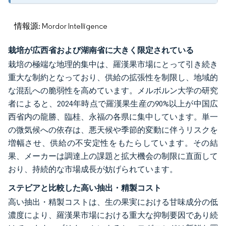
情報源: Mordor Intelligence
栽培が広西省および湖南省に大きく限定されている
栽培の極端な地理的集中は、羅漢果市場にとって引き続き
重大な制約となっており、供給の拡張性を制限し、地域的
な混乱への脆弱性を高めています。メルボルン大学の研究
者によると、2024年時点で羅漢果生産の90%以上が中国広
西省内の龍勝、臨桂、永福の各県に集中しています。単一
の微気候への依存は、悪天候や季節的変動に伴うリスクを
増幅させ、供給の不安定性をもたらしています。その結
果、メーカーは調達上の課題と拡大機会の制限に直面して
おり、持続的な市場成長が妨げられています。
ステビアと比較した高い抽出・精製コスト
高い抽出・精製コストは、生の果実における甘味成分の低
濃度により、羅漢果市場における重大な抑制要因であり続