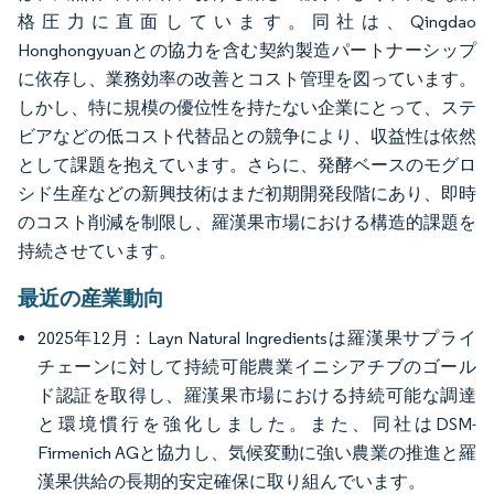
格圧力に直面しています。同社は、Qingdao
Honghongyuanとの協力を含む契約製造パートナーシップ
に依存し、業務効率の改善とコスト管理を図っています。
しかし、特に規模の優位性を持たない企業にとって、ステ
ビアなどの低コスト代替品との競争により、収益性は依然
として課題を抱えています。さらに、発酵ベースのモグロ
シド生産などの新興技術はまだ初期開発段階にあり、即時
のコスト削減を制限し、羅漢果市場における構造的課題を
持続させています。
最近の産業動向
2025年12月：Layn Natural Ingredientsは羅漢果サプライ
チェーンに対して持続可能農業イニシアチブのゴール
ド認証を取得し、羅漢果市場における持続可能な調達
と環境慣行を強化しました。また、同社はDSM-
Firmenich AGと協力し、気候変動に強い農業の推進と羅
漢果供給の長期的安定確保に取り組んでいます。