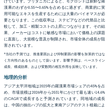
けています。ブリタニカによると、モグロシドは新鮮な羅
漢果のわずか0.55〜0.65%を占めるに過ぎず、商業的に実
用可能なエキスを生産するためには大量のバイオマスが必
要となります。この低収率は、ステビアなどの代替品と比
較して、加工・精製コストの上昇につながります。その結
果、メーカーはコストに敏感な市場において価格上の課題
に直面し、大規模な普及が制限され、市場全体の成長が阻
害されています。
*当社の予測では、推進要因および抑制要因の影響を加算的ではな
く方向性のあるものとして扱います。影響予測は、ベースライン
成長、構成効果、および変数間の相互作用を反映しています。
地理的分析
アジア太平洋地域は2025年の羅漢果市場シェアの45%を占
め、市場規模は2026年から2031年にかけて最も速い14.6%
のCAGRで成長すると予測されています。同地域の成長
は、中国の抽出ハブの拡大と東南アジアのテスト植栽によ