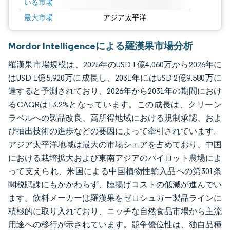
いる市場
最大市場
アジア太平洋
Mordor Intelligenceによる羅漢果市場分析
羅漢果市場規模は、2025年のUSD 1億4,060万から2026年に
はUSD 1億5,920万に成長し、2031年にはUSD 2億9,580万に
達すると予測されており、2026年から2031年の期間におけ
るCAGRは13.2%となっています。この成長は、クリーン
ラベルへの製品改良、高所得地域における規制承認、およ
び抽出技術の進歩などの要因によって牽引されています。
アジア太平洋地域は最大の市場シェアを占めており、中国
における栽培拡大および東南アジアのパイロット農場によ
って支えられ、米国による中国植物性輸入品への第301条
関税賦課にもかかわらず、陸揚げコストの低減が進んでい
ます。飲料メーカーは羅漢果をゼロシュガー製品ラインに
積極的に取り入れており、ニッチな自然食品市場から主流
用途への移行が示されています。競争優位性は、独自品種