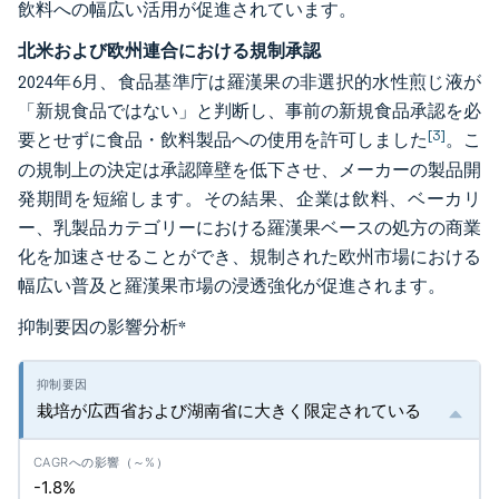
飲料への幅広い活用が促進されています。
北米および欧州連合における規制承認
2024年6月、食品基準庁は羅漢果の非選択的水性煎じ液が
「新規食品ではない」と判断し、事前の新規食品承認を必
[3]
要とせずに食品・飲料製品への使用を許可しました
。こ
の規制上の決定は承認障壁を低下させ、メーカーの製品開
発期間を短縮します。その結果、企業は飲料、ベーカリ
ー、乳製品カテゴリーにおける羅漢果ベースの処方の商業
化を加速させることができ、規制された欧州市場における
幅広い普及と羅漢果市場の浸透強化が促進されます。
抑制要因の影響分析
*
栽培が広西省および湖南省に大きく限定されている
-1.8%