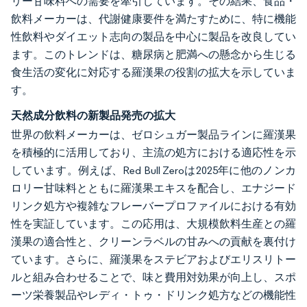
リー甘味料への需要を牽引しています。その結果、食品・
飲料メーカーは、代謝健康要件を満たすために、特に機能
性飲料やダイエット志向の製品を中心に製品を改良してい
ます。このトレンドは、糖尿病と肥満への懸念から生じる
食生活の変化に対応する羅漢果の役割の拡大を示していま
す。
天然成分飲料の新製品発売の拡大
世界の飲料メーカーは、ゼロシュガー製品ラインに羅漢果
を積極的に活用しており、主流の処方における適応性を示
しています。例えば、Red Bull Zeroは2025年に他のノンカ
ロリー甘味料とともに羅漢果エキスを配合し、エナジード
リンク処方や複雑なフレーバープロファイルにおける有効
性を実証しています。この応用は、大規模飲料生産との羅
漢果の適合性と、クリーンラベルの甘みへの貢献を裏付け
ています。さらに、羅漢果をステビアおよびエリスリトー
ルと組み合わせることで、味と費用対効果が向上し、スポ
ーツ栄養製品やレディ・トゥ・ドリンク処方などの機能性