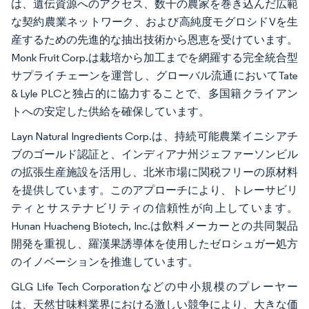
は、遺伝資源へのアクセス、数千の農家を巻き込んだ広範
な契約農業ネットワーク、および高純度モグロシドVを生
産するための先進的な抽出技術から恩恵を受けています。
Monk Fruit Corp.は栽培から加工までを網羅する完全統合型
サプライチェーンを運営し、グローバル流通においてTate
& Lyle PLCと独占的に協力することで、多国籍クライアン
トへの安定した供給を確保しています。
Layn Natural Ingredients Corp.は、持続可能農業イニシアチ
ブのゴールド認証と、インディアナ州ジェファーソンビル
の拡張生産施設を活用し、北米市場に関税フリーの原材料
を提供しています。このアプローチにより、トレーサビリ
ティとサステナビリティの信頼性が向上しています。
Hunan Huacheng Biotech, Inc.は飲料メーカーとの共同製品
開発を重視し、羅漢果誘導体を使用したゼロシュガー処方
のイノベーションを推進しています。
GLG Life Tech Corporationなどの中小規模のプレーヤー
は、天然甘味料業界における激しい競争により、大きな価