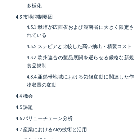
多様化
4.3 市場抑制要因
4.3.1 栽培が広西省および湖南省に大きく限定さ
れている
4.3.2 ステビアと比較した高い抽出・精製コスト
4.3.3 欧州連合の製品展開を遅らせる厳格な新規
食品規制
4.3.4 亜熱帯地域における気候変動に関連した作
物収量の変動
4.4 機会
4.5 課題
4.6 バリューチェーン分析
4.7 産業におけるAIの技術と活用