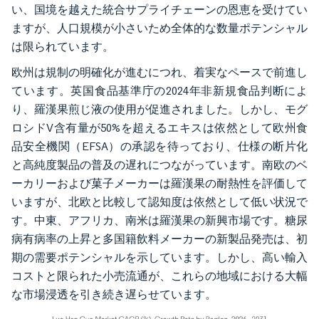
い、国境を越えた統合サプライチェーンの恩恵を受けてい
ますが、人口規模が小さいため全体的な数量ポテンシャル
は限られています。
欧州は規制の明確化が進むにつれ、着実なペースで前進し
ています。英国食品基準庁の2024年非新規食品判断によ
り、羅漢果煎じ液の使用が促進されました。しかし、モグ
ロシドV含有量が50%を超えるエキスは依然として欧州食
品安全機関（EFSA）の承認を待っており、仕様の断片化
と高純度製品の普及の遅れにつながっています。南欧のベ
ーカリーおよび菓子メーカーは羅漢果の耐熱性を評価して
いますが、北欧と比較して認知度は依然として低い状況で
す。中東、アフリカ、南米は羅漢果の新興市場です。糖尿
病有病率の上昇と多国籍飲料メーカーの新製品発売は、初
期の需要ポテンシャルを示しています。しかし、高い輸入
コストと限られた小売流通が、これらの地域における大幅
な市場浸透を引き続き遅らせています。