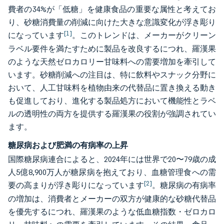
費者の34%が「低糖」を健康食品の重要な属性と考えてお
り、砂糖消費量の削減に向けた大きな意識変化が浮き彫り
[1]
になっています
。このトレンドは、メーカーがクリーン
ラベル要件を満たすために製品を改良するにつれ、羅漢果
のような天然ゼロカロリー甘味料への需要増加を牽引して
います。砂糖削減への注目は、特に飲料やスナック分野に
おいて、人工甘味料を植物由来の代替品に置き換える動き
も促進しており、進化する製品処方において機能性とラベ
ルの透明性の両方を提供する羅漢果の役割が強調されてい
ます。
糖尿病および肥満の有病率の上昇
国際糖尿病連合によると、2024年には世界で20〜79歳の成
人5億8,900万人が糖尿病を抱えており、血糖管理食への需
[2]
要の高まりが浮き彫りになっています
。糖尿病の有病率
の増加は、消費者とメーカーの双方が健康的な砂糖代替品
を優先するにつれ、羅漢果のような低血糖指数・ゼロカロ