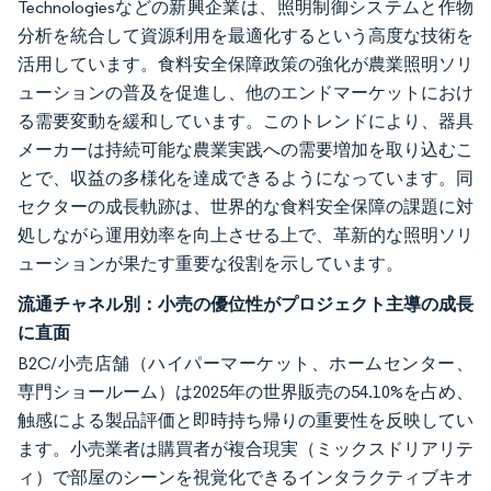
Technologiesなどの新興企業は、照明制御システムと作物
分析を統合して資源利用を最適化するという高度な技術を
活用しています。食料安全保障政策の強化が農業照明ソリ
ューションの普及を促進し、他のエンドマーケットにおけ
る需要変動を緩和しています。このトレンドにより、器具
メーカーは持続可能な農業実践への需要増加を取り込むこ
とで、収益の多様化を達成できるようになっています。同
セクターの成長軌跡は、世界的な食料安全保障の課題に対
処しながら運用効率を向上させる上で、革新的な照明ソリ
ューションが果たす重要な役割を示しています。
流通チャネル別：小売の優位性がプロジェクト主導の成長
に直面
B2C/小売店舗（ハイパーマーケット、ホームセンター、
専門ショールーム）は2025年の世界販売の54.10%を占め、
触感による製品評価と即時持ち帰りの重要性を反映してい
ます。小売業者は購買者が複合現実（ミックスドリアリテ
ィ）で部屋のシーンを視覚化できるインタラクティブキオ