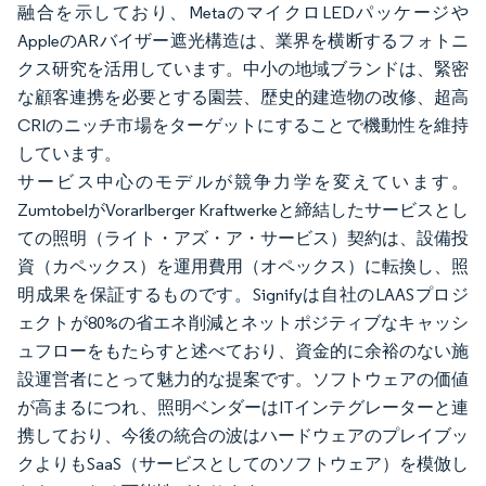
融合を示しており、MetaのマイクロLEDパッケージや
AppleのARバイザー遮光構造は、業界を横断するフォトニ
クス研究を活用しています。中小の地域ブランドは、緊密
な顧客連携を必要とする園芸、歴史的建造物の改修、超高
CRIのニッチ市場をターゲットにすることで機動性を維持
しています。
サービス中心のモデルが競争力学を変えています。
ZumtobelがVorarlberger Kraftwerkeと締結したサービスとし
ての照明（ライト・アズ・ア・サービス）契約は、設備投
資（カペックス）を運用費用（オペックス）に転換し、照
明成果を保証するものです。Signifyは自社のLAASプロジ
ェクトが80%の省エネ削減とネットポジティブなキャッシ
ュフローをもたらすと述べており、資金的に余裕のない施
設運営者にとって魅力的な提案です。ソフトウェアの価値
が高まるにつれ、照明ベンダーはITインテグレーターと連
携しており、今後の統合の波はハードウェアのプレイブッ
クよりもSaaS（サービスとしてのソフトウェア）を模倣し