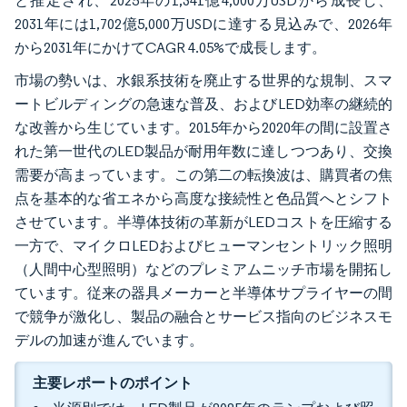
と推定され、2025年の1,341億4,000万USDから成長し、
2031年には1,702億5,000万USDに達する見込みで、2026年
から2031年にかけてCAGR 4.05%で成長します。
市場の勢いは、水銀系技術を廃止する世界的な規制、スマ
ートビルディングの急速な普及、およびLED効率の継続的
な改善から生じています。2015年から2020年の間に設置さ
れた第一世代のLED製品が耐用年数に達しつつあり、交換
需要が高まっています。この第二の転換波は、購買者の焦
点を基本的な省エネから高度な接続性と色品質へとシフト
させています。半導体技術の革新がLEDコストを圧縮する
一方で、マイクロLEDおよびヒューマンセントリック照明
（人間中心型照明）などのプレミアムニッチ市場を開拓し
ています。従来の器具メーカーと半導体サプライヤーの間
で競争が激化し、製品の融合とサービス指向のビジネスモ
デルの加速が進んでいます。
主要レポートのポイント