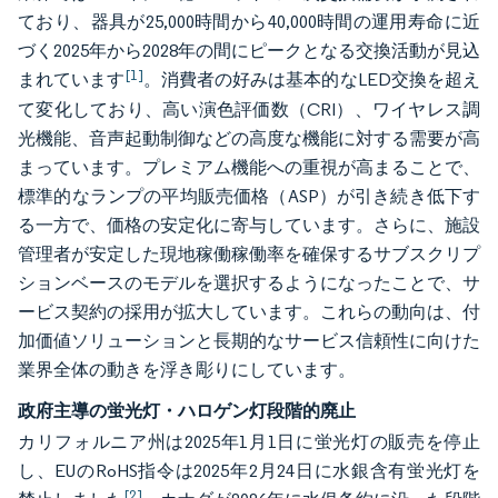
ており、器具が25,000時間から40,000時間の運用寿命に近
づく2025年から2028年の間にピークとなる交換活動が見込
[1]
まれています
。消費者の好みは基本的なLED交換を超え
て変化しており、高い演色評価数（CRI）、ワイヤレス調
光機能、音声起動制御などの高度な機能に対する需要が高
まっています。プレミアム機能への重視が高まることで、
標準的なランプの平均販売価格（ASP）が引き続き低下す
る一方で、価格の安定化に寄与しています。さらに、施設
管理者が安定した現地稼働稼働率を確保するサブスクリプ
ションベースのモデルを選択するようになったことで、サ
ービス契約の採用が拡大しています。これらの動向は、付
加価値ソリューションと長期的なサービス信頼性に向けた
業界全体の動きを浮き彫りにしています。
政府主導の蛍光灯・ハロゲン灯段階的廃止
カリフォルニア州は2025年1月1日に蛍光灯の販売を停止
し、EUのRoHS指令は2025年2月24日に水銀含有蛍光灯を
[2]