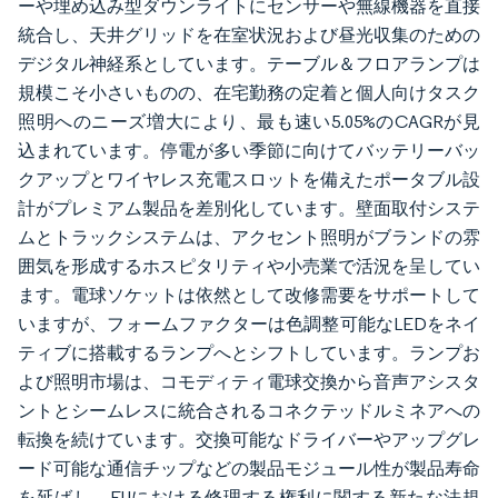
ーや埋め込み型ダウンライトにセンサーや無線機器を直接
統合し、天井グリッドを在室状況および昼光収集のための
デジタル神経系としています。テーブル＆フロアランプは
規模こそ小さいものの、在宅勤務の定着と個人向けタスク
照明へのニーズ増大により、最も速い5.05%のCAGRが見
込まれています。停電が多い季節に向けてバッテリーバッ
クアップとワイヤレス充電スロットを備えたポータブル設
計がプレミアム製品を差別化しています。壁面取付システ
ムとトラックシステムは、アクセント照明がブランドの雰
囲気を形成するホスピタリティや小売業で活況を呈してい
ます。電球ソケットは依然として改修需要をサポートして
いますが、フォームファクターは色調整可能なLEDをネイ
ティブに搭載するランプへとシフトしています。ランプお
よび照明市場は、コモディティ電球交換から音声アシスタ
ントとシームレスに統合されるコネクテッドルミネアへの
転換を続けています。交換可能なドライバーやアップグレ
ード可能な通信チップなどの製品モジュール性が製品寿命
を延ばし、EUにおける修理する権利に関する新たな法規