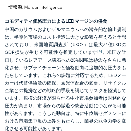
情報源: Mordor Intelligence
コモディティ価格圧力によるLEDマージンの侵食
中国のガリウムおよびゲルマニウムへの潜在的な輸出規制
は、半導体市場のコスト構造に大きな影響を与えると予想
されており、米国地質調査所（USGS）は最大34億USDの
[4]
GDP損失が生じる可能性を推定しています
。米国が計
画しているレアアース磁石への25%関税は懸念をさらに悪
化させ、サプライチェーンと価格動向に追加的な圧力をも
たらしています。これらの課題に対応するため、LEDメー
カーは代替供給源の確保、蛍光体配合の変更、リサイクル
企業との提携などの戦略的手段を講じてリスクを軽減して
います。規模の経済が限られる中小市場参加者は財務的な
圧力が高まり、市場からの撤退や統合活動につながる可能
性があります。こうした動向は、特に中位層セグメントに
おける市場集中度の上昇をもたらし、業界の競争力学を変
化させる可能性があります。