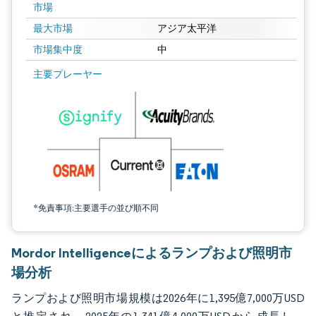
市場
最大市場
アジア太平洋
市場集中度
中
画像 © Mordor Intelligence。再利用にはCC BY 4.0の表示が必要です。
主要プレーヤー
*免責事項:主要選手の並び順不同
Mordor Intelligenceによるランプおよび照明市
場分析
ランプおよび照明市場規模は2026年に1,395億7,000万USD