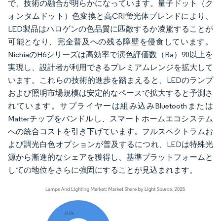
で、技術の融合が明らかになっています。量子ドット（ク
ォンタムドット）色変換と高CRI蛍光体ブレンドにより、
LED製品はハロゲンの色品質に匹敵するか凌駕することが
可能となり、完全普及への残る障壁を侵食しています。
NichiaのH6シリーズは高効率で演色評価数（Ra）90以上を
実現し、設計者が利用できるプレミアムレンジを拡大して
います。これらの技術的進歩を踏まえると、LEDのランプ
および照明市場規模は安定的なペースで拡大すると予測さ
れています。サプライヤーは組み込みBluetoothまたは
Matterチップをバンドルし、スマートホームエコシステム
への統合コストを引き下げています。フルスペクトラムお
よび調光白色オプションが普及するにつれ、LEDは特殊光
源から漸進的なシェアを獲得し、基準プラットフォームと
しての地位をさらに強固にすることが見込まれます。