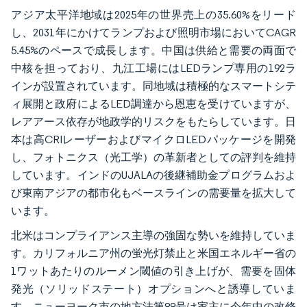
アジア太平洋地域は2025年の世界売上の35.60%をリード
し、2031年にかけてランプおよび照明市場においてCAGR
5.45%のペースで成長します。中国は供給と需要の両面で
中核を担っており、九江工場にはLEDランプ専用の192ラ
インが設置されています。同地域は積極的なスマートシテ
ィ展開と政府によるLED調達から恩恵を受けていますが、
レアアース依存が地政学的リスクをもたらしています。日
本は高CRIレーザーおよびマイクロLEDパッケージを開発
し、フォトニクス（光工学）の革新者としての評判を維持
しています。インドのUJALAの後継補助金プログラムおよ
び東南アジアの都市化もベースラインの需要量を拡大して
います。
北米はコンプライアンス主導の強固な勢いを維持していま
す。カリフォルニア州の蛍光灯禁止と米国エネルギー省の
1ワットあたりのルーメン閾値の引き上げが、需要を固体
発光（ソリッドステート）オプションへと誘導していま
す。ニューヨーク市の地方法第88号は家主に今年中の改修