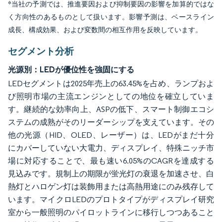
*当社の予測では、推進要因および抑制要因の影響を加算的ではな
く方向性のあるものとして扱います。影響予測は、ベースライン
成長、構成効果、および変数間の相互作用を反映しています。
セグメント分析
光源別：LEDが優位性を強固にする
LEDセグメントは2025年売上の63.45%を占め、ランプおよ
び照明市場の主流エンジンとしての地位を確立していま
す。継続的な効率向上、ASPの低下、スマート制御エコシ
ステムの成熟がそのリーダーシップを支えています。その
他の光源（HID、OLED、レーザー）は、LEDがまだ十分
にカバーしていない大電力、ディスプレイ、特殊ニッチ市
場に対応することで、最も速い6.05%のCAGRを達成する
見込みです。規制上の期限が蛍光灯の衰退を加速させ、白
熱灯とハロゲン灯は装飾用または高熱用途にのみ残存して
います。マイクロLEDのプロトタイプがディスプレイ研究
室から一般照明のパイロットラインに移行しつつあること