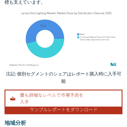
標も支えています。
注記: 個別セグメントのシェアはレポート購入時に入手可
画像 © Mordor Intelligence。再利用にはCC BY 4.0の表示が必要です。
能
地域分析