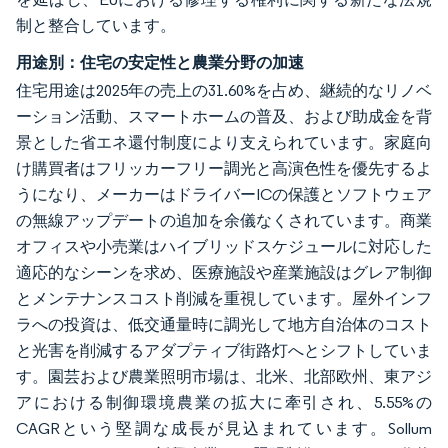
制と整合しています。
用途別：住宅の安定性と農業分野の加速
住宅用途は2025年の売上の31.60%を占め、継続的なリノベ
ーション活動、スマートホームの普及、および助成金を背
景とした省エネ還付制度により支えられています。家庭向
け購買者はフリッカーフリー調光と高演色性を優先するよ
うになり、メーカーはドライバーICの保護とソフトウェア
の無線アップデートの追加を余儀なくされています。商業
オフィスや小売業はハイブリッドスケジュールに対応した
適応的なシーンを求め、医療施設や産業施設はグレア制御
とメンテナンスコスト削減を重視しています。屋外インフ
ラへの投資は、低交通量時に調光して地方自治体のコスト
と光害を削減するアダプティブ街路灯へとシフトしていま
す。園芸および農業照明市場は、北米、北部欧州、東アジ
アにおける制御環境農業の拡大に牽引され、5.55%の
CAGRという堅調な成長が見込まれています。Sollum