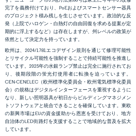
完了を義務付けており、PoEおよびスマートセンサー器具
のプロジェクト積み残しを生じさせています。政治的な反
発（上院でハロゲン・白熱灯の自由回復を求める提案が定
期的に浮上するなど）は存在しますが、州レベルの政策が
依然として決定力を持っています。
欧州は、2024/1781エコデザイン規則を通じて修理可能性
とリサイクル可能性を強制することで持続可能性を推進し
ています。2025年の水銀ランプ禁止は完全に施行されてお
り、後期段階の蛍光灯使用者に転換を迫っています。
CEN-CENELEC（欧州標準化委員会・欧州電気標準化委員
会）の規格はデジタルインターフェースを重視するように
なり、新しい照明器具が初日からビルディングマネジメン
トソフトウェアと統合できることを確保しています。東欧
の新興市場はEUの資金援助から恩恵を受けており、地方
自治体のLED街路灯を支援することで地域的な普及を拡大
しています。