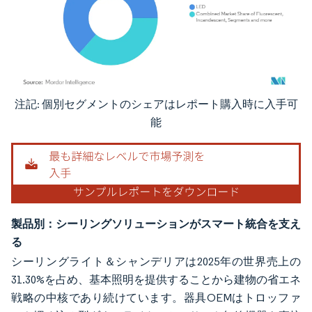
注記: 個別セグメントのシェアはレポート購入時に入手可
画像 © Mordor Intelligence。再利用にはCC BY 4.0の表示が必要です。
能
製品別：シーリングソリューションがスマート統合を支え
る
シーリングライト＆シャンデリアは2025年の世界売上の
31.30%を占め、基本照明を提供することから建物の省エネ
戦略の中核であり続けています。器具OEMはトロッファ