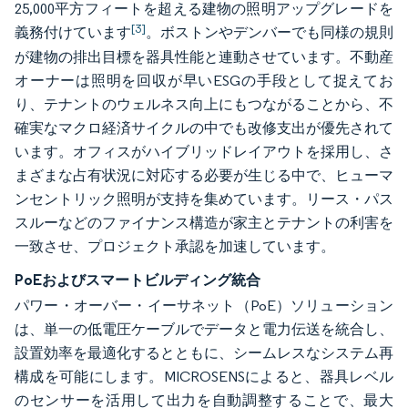
25,000平方フィートを超える建物の照明アップグレードを
[3]
義務付けています
。ボストンやデンバーでも同様の規則
が建物の排出目標を器具性能と連動させています。不動産
オーナーは照明を回収が早いESGの手段として捉えてお
り、テナントのウェルネス向上にもつながることから、不
確実なマクロ経済サイクルの中でも改修支出が優先されて
います。オフィスがハイブリッドレイアウトを採用し、さ
まざまな占有状況に対応する必要が生じる中で、ヒューマ
ンセントリック照明が支持を集めています。リース・パス
スルーなどのファイナンス構造が家主とテナントの利害を
一致させ、プロジェクト承認を加速しています。
PoEおよびスマートビルディング統合
パワー・オーバー・イーサネット（PoE）ソリューション
は、単一の低電圧ケーブルでデータと電力伝送を統合し、
設置効率を最適化するとともに、シームレスなシステム再
構成を可能にします。MICROSENSによると、器具レベル
のセンサーを活用して出力を自動調整することで、最大