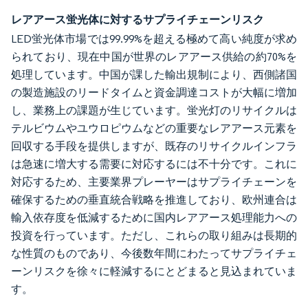
レアアース蛍光体に対するサプライチェーンリスク
LED蛍光体市場では99.99%を超える極めて高い純度が求め
られており、現在中国が世界のレアアース供給の約70%を
処理しています。中国が課した輸出規制により、西側諸国
の製造施設のリードタイムと資金調達コストが大幅に増加
し、業務上の課題が生じています。蛍光灯のリサイクルは
テルビウムやユウロピウムなどの重要なレアアース元素を
回収する手段を提供しますが、既存のリサイクルインフラ
は急速に増大する需要に対応するには不十分です。これに
対応するため、主要業界プレーヤーはサプライチェーンを
確保するための垂直統合戦略を推進しており、欧州連合は
輸入依存度を低減するために国内レアアース処理能力への
投資を行っています。ただし、これらの取り組みは長期的
な性質のものであり、今後数年間にわたってサプライチェ
ーンリスクを徐々に軽減するにとどまると見込まれていま
す。