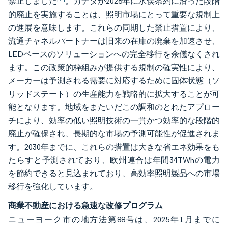
禁止しました
。カナダが2026年に水俣条約に沿った段階
的廃止を実施することは、照明市場にとって重要な規制上
の進展を意味します。これらの同期した禁止措置により、
流通チャネルパートナーは旧来の在庫の廃棄を加速させ、
LEDベースのソリューションへの完全移行を余儀なくされ
ます。この政策的枠組みが提供する規制の確実性により、
メーカーは予測される需要に対応するために固体状態（ソ
リッドステート）の生産能力を戦略的に拡大することが可
能となります。地域をまたいだこの調和のとれたアプロー
チにより、効率の低い照明技術の一貫かつ効率的な段階的
廃止が確保され、長期的な市場の予測可能性が促進されま
す。2030年までに、これらの措置は大きな省エネ効果をも
たらすと予測されており、欧州連合は年間34TWhの電力
を節約できると見込まれており、高効率照明製品への市場
移行を強化しています。
商業不動産における急速な改修プログラム
ニューヨーク市の地方法第88号は、2025年1月までに