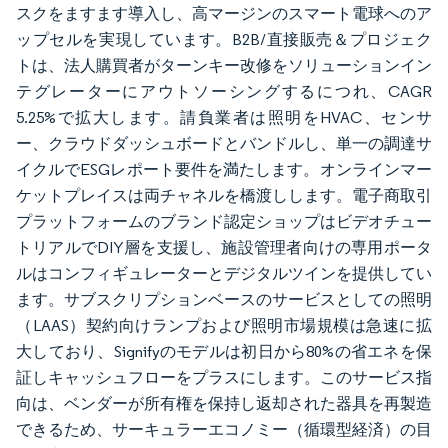
スクをますます導入し、高マージンのスマート電球へのア
ップセルを実現しています。B2B/直接販売＆プロジェク
トは、法人購買者がターンキー改修をソリューションイン
テグレーターにアウトソーシングするにつれ、CAGR
5.25%で拡大します。請負業者は照明をHVAC、センサ
ー、クラウドダッシュボードとバンドルし、単一の調達サ
イクルでESGレポート要件を満たします。オンラインマー
ケットプレイスは両チャネルを橋渡しします。電子商取引
プラットフォームのブランド認定ショップはビデオチュー
トリアルでDIY層を支援し、施設管理者向けの専用ポータ
ルはコンフィギュレーターとデジタルツインを提供してい
ます。サブスクリプションベースのサービスとしての照明
（LAAS）契約向けランプおよび照明市場規模は急速に拡
大しており、Signifyのモデルは初日から80%の省エネを保
証しキャッシュフローをプラスにします。このサービス指
向は、ベンダーが所有権を保持し返却された器具を再製造
できるため、サーキュラーエコノミー（循環型経済）の目