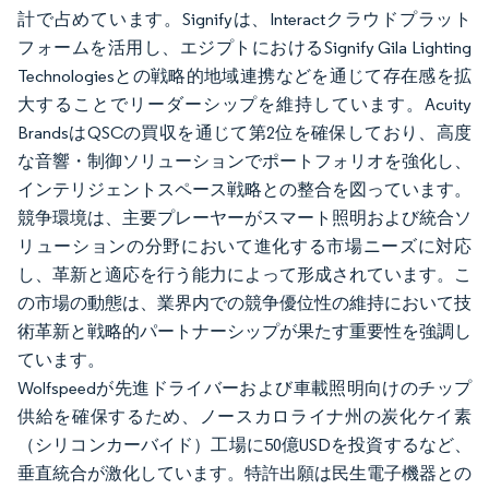
計で占めています。Signifyは、Interactクラウドプラット
フォームを活用し、エジプトにおけるSignify Gila Lighting
Technologiesとの戦略的地域連携などを通じて存在感を拡
大することでリーダーシップを維持しています。Acuity
BrandsはQSCの買収を通じて第2位を確保しており、高度
な音響・制御ソリューションでポートフォリオを強化し、
インテリジェントスペース戦略との整合を図っています。
競争環境は、主要プレーヤーがスマート照明および統合ソ
リューションの分野において進化する市場ニーズに対応
し、革新と適応を行う能力によって形成されています。こ
の市場の動態は、業界内での競争優位性の維持において技
術革新と戦略的パートナーシップが果たす重要性を強調し
ています。
Wolfspeedが先進ドライバーおよび車載照明向けのチップ
供給を確保するため、ノースカロライナ州の炭化ケイ素
（シリコンカーバイド）工場に50億USDを投資するなど、
垂直統合が激化しています。特許出願は民生電子機器との