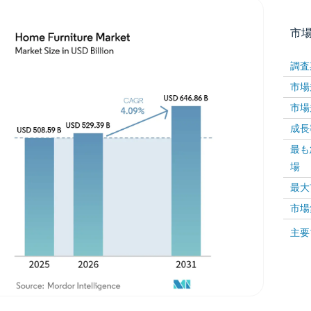
市
調査
市場規
市場規
成長率 
最も
場
画像 © Mordor Intelligence。再利用にはCC BY 4
最大
市場
画像 ©
主要