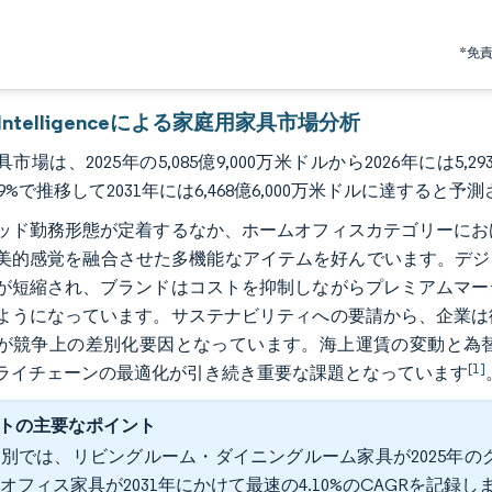
*免
r Intelligenceによる家庭用家具市場分析
市場は、2025年の5,085億9,000万米ドルから2026年には5,2
4.09%で推移して2031年には6,468億6,000万米ドルに達すると
ッド勤務形態が定着するなか、ホームオフィスカテゴリーにお
美的感覚を融合させた多機能なアイテムを好んでいます。デジ
が短縮され、ブランドはコストを抑制しながらプレミアムマー
ようになっています。サステナビリティへの要請から、企業は
が競争上の差別化要因となっています。海上運賃の変動と為
[1]
ライチェーンの最適化が引き続き重要な課題となっています
トの主要なポイント
別では、リビングルーム・ダイニングルーム家具が2025年のグ
オフィス家具が2031年にかけて最速の4.10%のCAGRを記録し