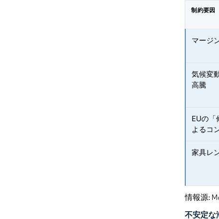
制約要因
マージ
気候変
高騰
EUの
よるコ
家具レ
情報源: Mord
不安定な