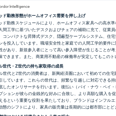
or Intelligence
ッド勤務形態がホームオフィス需要を押し上げ
ッド勤務スケジュールにより、ホームオフィス家具への高水準な
人間工学に基づいたデスクおよびチェアの補助に充て、従業員
、コンパクトな昇降式デスク、隠蔽型ケーブルシステム、住宅
ンを投入しています。職場安全性と家庭での人間工学的要件に
性があり、新規参入者にとって高い参入障壁が生じることが考
保できます。また、商業用不動産の稼働率が安定してもこのト
ル世代・Z世代の持ち家取得の成長
ル世代とZ世代の消費者は、新興経済圏において初めての住宅
引しています。これらの世代は、頻繁な引越しに対応できる持
底したオンリサーチを行います。後払い（バイ・ナウ・ペイ・
プションが彼らの金銭的な好みに合致し、より高額な購入を促
えるという重要な役割を果たしており、ブランドはインフルエ
動態のシフトにより、家具の販売量は長期的には都市部にとど