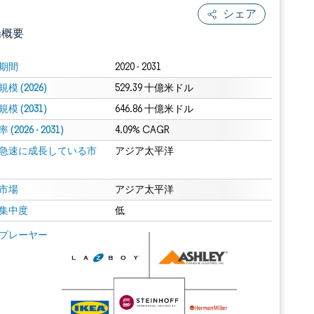
シェア
場概要
期間
2020 - 2031
模 (2026)
529.39 十億米ドル
模 (2031)
646.86 十億米ドル
(2026 - 2031)
4.09% CAGR
急速に成長している市
アジア太平洋
.0の表示が必要です。
市場
アジア太平洋
集中度
低
 Mordor Intelligence。再利用にはCC BY 4.0の表示が必要です。
プレーヤー