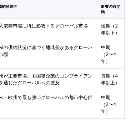
域的関連性
影響の時間
軸
入依存市場に特に影響するグローバル市場
短期（2
年以下）
域の供給状況に基づく地域差があるグローバ
中期
市場
（2〜4
年）
州が主要市場、多国籍企業のコンプライアン
長期（4
を通じたグローバルへの波及
年以上）
米・欧州で最も強いグローバルの都市中心部
中期
（2〜4
年）