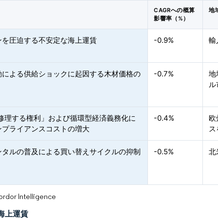
CAGRへの概算
地
影響率（%）
ンを圧迫する不安定な海上運賃
-0.9%
輸
動による供給ショックに起因する木材価格の
-0.7%
地
ル
「修理する権利」および循環型経済義務化に
-0.4%
欧
ンプライアンスコストの増大
ス
ンタルの普及による買い替えサイクルの抑制
-0.5%
北
or Intelligence
海上運賃