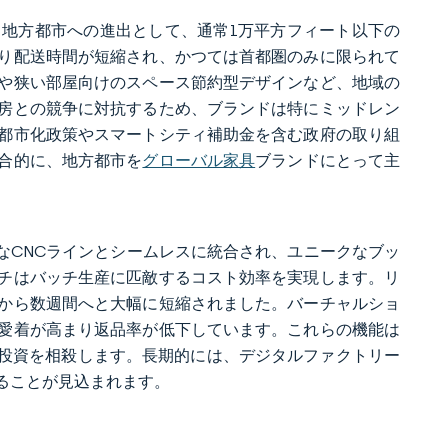
地方都市への進出として、通常1万平方フィート以下の
り配送時間が短縮され、かつては首都圏のみに限られて
や狭い部屋向けのスペース節約型デザインなど、地域の
房との競争に対抗するため、ブランドは特にミッドレン
都市化政策やスマートシティ補助金を含む政府の取り組
合的に、地方都市を
グローバル家具
ブランドにとって主
なCNCラインとシームレスに統合され、ユニークなブッ
チはバッチ生産に匹敵するコスト効率を実現します。リ
から数週間へと大幅に短縮されました。バーチャルショ
愛着が高まり返品率が低下しています。これらの機能は
備投資を相殺します。長期的には、デジタルファクトリー
ることが見込まれます。