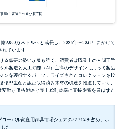
責事項:主要選手の並び順不同
93億9,000万米ドルへと成長し、2026年〜2031年にかけて
予測されています。
ける需要の勢いが最も強く、消費者は職業上の人間工学
タル製造と人工知能（AI）主導のデザインによって製品
ジンを獲得するパーソナライズされたコレクションを投
循環型生産と認証取得済み木材の調達を推進しており、
替変動が価格戦略と売上総利益率に直接影響を及ぼすた
。
ローバル家庭用家具市場シェアの32.74%を占め、ホ
ました。