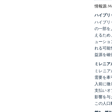
情報源: Mord
ハイブリ
ハイブリ
の一部を
えるため
ューショ
れる可能
益源を確
ミレニア
ミレニア
需要を牽
入前に徹
支払いオ
影響を与
この人口