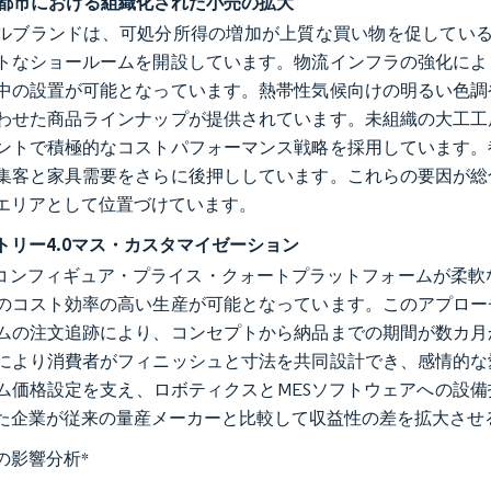
3都市における組織化された小売の拡大
ルブランドは、可処分所得の増加が上質な買い物を促している
トなショールームを開設しています。物流インフラの強化によ
中の設置が可能となっています。熱帯性気候向けの明るい色調
わせた商品ラインナップが提供されています。未組織の大工工
ントで積極的なコストパフォーマンス戦略を採用しています。
集客と家具需要をさらに後押ししています。これらの要因が総
エリアとして位置づけています。
トリー4.0マス・カスタマイゼーション
のコンフィギュア・プライス・クォートプラットフォームが柔軟
のコスト効率の高い生産が可能となっています。このアプロー
ムの注文追跡により、コンセプトから納品までの期間が数カ月
により消費者がフィニッシュと寸法を共同設計でき、感情的な
ム価格設定を支え、ロボティクスとMESソフトウェアへの設
た企業が従来の量産メーカーと比較して収益性の差を拡大させ
の影響分析
*