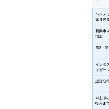
パンデ
家具需
新興市
増加
第2・
インダ
イゼー
認証取
AI主
投入ま