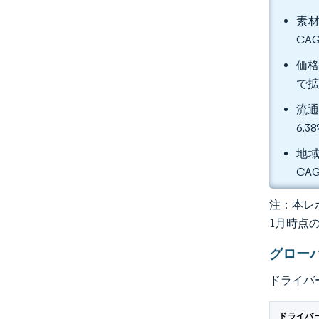
素材
CA
価格
で
流通
6.
地域
CA
注：本レポ
1月時点
グロー
ドライバ
ドライバ