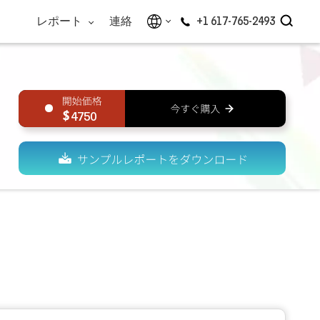
レポート
連絡
+1 617-765-2493
4750