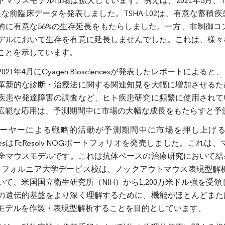
マウスモデル市場は拡大しています。例えば、2021年5月、Taysha Ge
新たな前臨床データを発表しました。TSHA-102は、有意な蓄
的に有意な56%の生存延長をもたらしました。一方、非制御コ
デルにおいて生存を有意に延長しませんでした。これは、様々
ことを示しています。
021年4月にCyagen Biosciencesが発表したレポー
革新的な診断・治療法に関する関連知見を大幅に増加させるた
疾患や発達障害の調査など、ヒト疾患研究に頻繁に使用されて
広範な応用は、予測期間中に市場の大幅な成長をもたらすと予
ーヤーによる戦略的活動が予測期間中に市場を押し上げると予測
iencesはFcResolv NOGポートフォリオを発売しました。こ
全マウスモデルです。これは抗体ベースの治療研究において結果
リフォルニア大学デービス校は、ノックアウトマウス表現型解析
いて、米国国立衛生研究所（NIH）から1,200万米ドル強を受
の遺伝的基盤をより深く理解するために、機能がほとんどまた
モデルを作製・表現型解析することを目的としています。