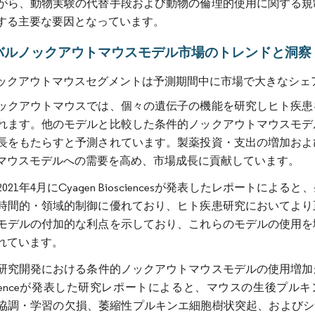
がら、動物実験の代替手段および動物の倫理的使用に関する規
する主要な要因となっています。
バルノックアウトマウスモデル市場のトレンドと洞察
ックアウトマウスセグメントは予測期間中に市場で大きなシェ
ックアウトマウスでは、個々の遺伝子の機能を研究しヒト疾患
れます。他のモデルと比較した条件的ノックアウトマウスモデ
長をもたらすと予測されています。製薬投資・支出の増加およ
マウスモデルへの需要を高め、市場成長に貢献しています。
021年4月にCyagen Biosciencesが発表したレポー
時間的・領域的制御に優れており、ヒト疾患研究においてより
モデルの付加的な利点を示しており、これらのモデルの使用を
れています。
研究開発における条件的ノックアウトマウスモデルの使用増加が
Scienceが発表した研究レポートによると、マウスの生後プルキ
協調・学習の欠損、萎縮性プルキンエ細胞樹状突起、およびシナプ