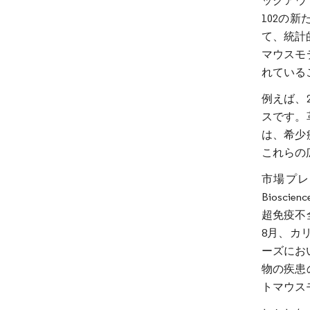
ックアウト
102の
て、統計
マウスモ
れている
例えば、2
スです。
は、希少
これらの
市場プレ
Biosc
超免疫不
8月、カ
ーズにお
物の疾患
トマウス