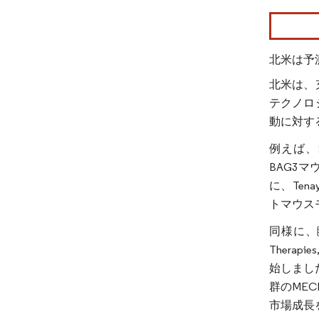
画像 © Mo
北米は予
北米は、
テクノロ
動に対す
例えば、20
BAG3
に、Ten
トマウス
同様に、
Thera
始しまし
群のME
市場成長