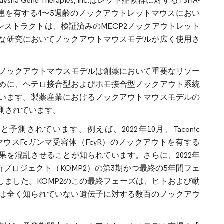
ne Therapies, Inc.はレット症候群に対するTSHA-
積疾患を有する4〜5週齢のノックアウトレットマウスにおい
ンストラクトは、検証済みのMECP2ノックアウトレット
な研究においてノックアウトマウスモデルが広く使用さ
トによると、ノックアウトマウスモデルは創薬において重要なリソー
めに、ヘテロ接合型およびホモ接合型ノックアウト系統
います。製薬産業におけるノックアウトマウスモデルの
測されています。
されています。例えば、2022年10月、Taconic
れは、マウスFcガンマ受容体（FcγR）のノックアウトを有する
を混乱させることが知られています。さらに、2022年
プロジェクト（KOMP2）の第3期かつ最終の5年間フェ
領しました。KOMP2のこの最終フェーズは、ヒトおよび動
は全く知られていない遺伝子に対する数百のノックアウ