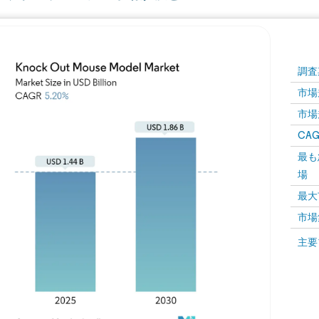
調査
市場規
市場規
CAGR
最も
場
最大
市場
主要