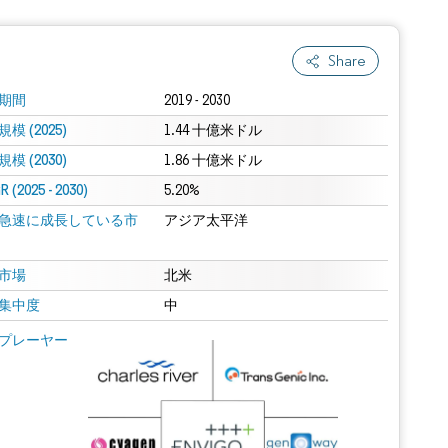
Share
期間
2019 - 2030
模 (2025)
1.44 十億米ドル
模 (2030)
1.86 十億米ドル
 (2025 - 2030)
5.20%
急速に成長している市
アジア太平洋
市場
北米
集中度
中
プレーヤー