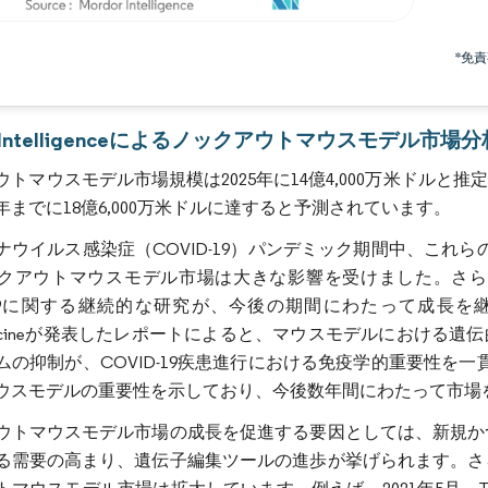
画像 © Mordor Intelligence。再利用にはCC BY 4.0の表示が必要です。
*免
r Intelligenceによるノックアウトマウスモデル市場分
トマウスモデル市場規模は2025年に14億4,000万米ドルと推定され
0年までに18億6,000万米ドルに達すると予測されています。
ナウイルス感染症（COVID-19）パンデミック期間中、これらの
クアウトマウスモデル市場は大きな影響を受けました。さら
D-19に関する継続的な研究が、今後の期間にわたって成長を
Medicineが発表したレポートによると、マウスモデルにおける
ムの抑制が、COVID-19疾患進行における免疫学的重要性を一貫
ウスモデルの重要性を示しており、今後数年間にわたって市場
ウトマウスモデル市場の成長を促進する要因としては、新規か
る需要の高まり、遺伝子編集ツールの進歩が挙げられます。さ