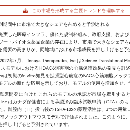
rdor Intelligence。再利用にはCC BY 4.0の表示が必要です。
測期間中に市場で大きなシェアを占めると予測される
充実した医療インフラ、優れた規制枠組み、政府支援、および
ジー・バイオ医薬品企業の存在により、市場で大きなシェアを
る需要の高まりが、同地域における市場成長を押し上げると予
22年7月、Tenaya Therapeutics, Inc.はScience Tran
マウスモデルにおけるHDAC6阻害剤の心臓保護効果の発見を詳
ayaは初期のin vitro知見を拡張型心筋症のBAG3心筋細
モデルの新たな応用を示しており、モデルの使用を増加させ、
臨床開発に向けたこれらのモデルの承認が市場を牽引すると予測され
pies, Inc.はカナダ保健省による承認済み臨床試験申請（CTA）
た。髄腔内（IT）投与後のTSHA-102の薬理活性は、3つの
CP2ノックアウトマウスモデルで評価されました。このように
を押し上げると予測されています。