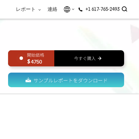
レポート
連絡
+1 617-765-2493
4750